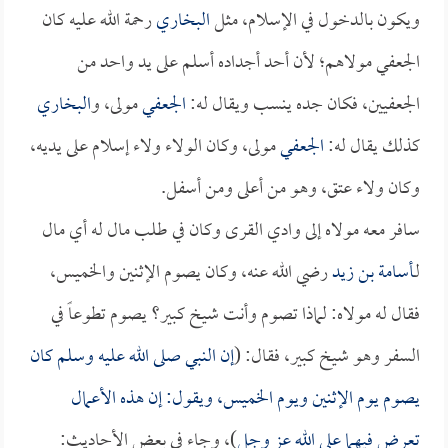
ويكون بالدخول في الإسلام، مثل
البخاري
رحمة الله عليه كان
الجعفي مولاهم؛ لأن أحد أجداده أسلم على يد واحد من
الجعفيين، فكان جده ينسب ويقال له:
الجعفي
مولى، و
البخاري
كذلك يقال له:
الجعفي
مولى، وكان الولاء ولاء إسلام على يديه،
وكان ولاء عتق، وهو من أعلى ومن أسفل.
سافر معه مولاه إلى وادي القرى وكان في طلب مال له أي مال
لـ
أسامة بن زيد
رضي الله عنه، وكان يصوم الإثنين والخميس،
فقال له مولاه: لماذا تصوم وأنت شيخ كبير؟ يصوم تطوعاً في
السفر وهو شيخ كبير، فقال: (
إن النبي صلى الله عليه وسلم كان
يصوم يوم الإثنين ويوم الخميس، ويقول: إن هذه الأعمال
تعرض فيهما على الله عز وجل
)، وجاء في بعض الأحاديث: