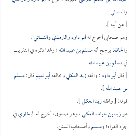
و
النسائي
.
[ عن أبيه ].
وهو صحابي أخرج له
أبو داود
و
الترمذي
و
النسائي
.
و
الحافظ
يرجح أنه
مسلم بن عبيد الله
؛ ولهذا ذكره في التقريب
في
مسلم بن عبيد الله
.
[ قال
أبو داود
: وافقه
زيد العكلي
وخالفه
أبو نعيم
قال:
مسلم
بن عبيد الله
].
قوله: [ وافقه
زيد العكلي
].
هو
زيد بن حباب العكلي
، وهو صدوق، أخرج له
البخاري
في
جزء القراءة و
مسلم
وأصحاب السنن.