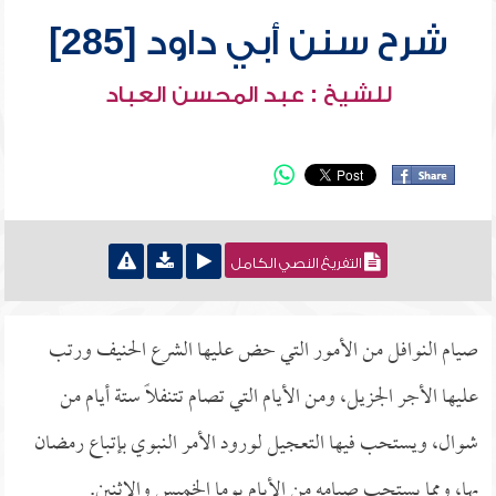
شرح سنن أبي داود [285]
للشيخ : عبد المحسن العباد
التفريغ النصي الكامل
صيام النوافل من الأمور التي حض عليها الشرع الحنيف ورتب
عليها الأجر الجزيل، ومن الأيام التي تصام تتنفلاً ستة أيام من
شوال، ويستحب فيها التعجيل لورود الأمر النبوي بإتباع رمضان
بها، ومما يستحب صيامه من الأيام يوما الخميس والإثنين.