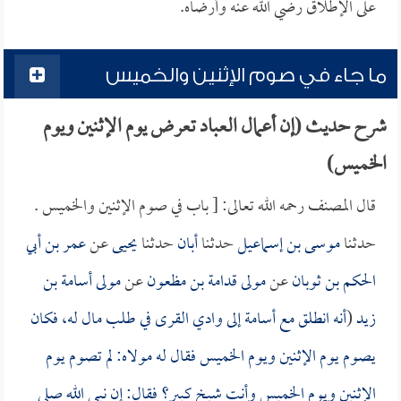
على الإطلاق رضي الله عنه وأرضاه.
ما جاء في صوم الإثنين والخميس
شرح حديث (إن أعمال العباد تعرض يوم الإثنين ويوم
الخميس)
قال المصنف رحمه الله تعالى: [ باب في صوم الإثنين والخميس .
حدثنا
موسى بن إسماعيل
حدثنا
أبان
حدثنا
يحيى
عن
عمر بن أبي
الحكم بن ثوبان
عن
مولى قدامة بن مظعون
عن
مولى أسامة بن
زيد
(
أنه انطلق مع
أسامة
إلى وادي القرى في طلب مال له، فكان
يصوم يوم الإثنين ويوم الخميس فقال له مولاه: لم تصوم يوم
الإثنين ويوم الخميس وأنت شيخ كبير؟ فقال: إن نبي الله صلى