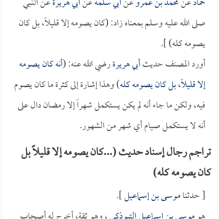
حماد
عن
محمد بن عمرو
عن
أبي سلمة
عن
أبي هريرة
عن النبي
صلى الله عليه وسلم بمعناه زاد: (كان يصومه إلا قليلاً، بل كان
يصومه كله) ].
أورد المصنف حديث
أبي هريرة
رضي الله عنه: (
أنه كان يصومه
إلا قليلاً، بل كان يصومه كله
) وهذا إشارة إلى كثرة ما كان يصوم
فيه، ولكن ما جاء أنه لم يكن يستكمل شهراً إلا رمضان دال على
أنه لا يستكمل صيام أي شهر من الشهور.
تراجم رجال إسناد حديث (...كان يصومه إلا قليلاً بل
كان يصومه كله)
[ حدثنا
موسى بن إسماعيل
].
هو
موسى بن إسماعيل التبوذكي
، وهو ثقة، أخرج له أصحاب