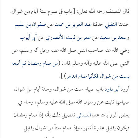
قال المصنف رحمه الله تعالى: [ باب في صوم ستة أيام من شوال.
حدثنا
النفيلي
حدثنا
عبد العزيز بن محمد
عن
صفوان بن سليم
و
سعد بن سعيد
عن
عمر بن ثابت الأنصاري
عن
أبي أيوب
رضي الله عنه صاحب النبي صلى الله عليه وعلى آله وسلم، عن
النبي صلى الله عليه وآله وسلم قال: (
من صام رمضان ثم أتبعه
بست من شوال فكأنما صام الدهر
) ].
أورد
أبو داود
باب صيام ست من شوال، وستة أيام من شوال
صيامها ثابت عن رسول الله صلى الله عليه وسلم، وجاء في
بعض الروايات عند
النسائي
تفصيل ذلك بأنه إذا صام رمضان
فيكون يقابل عشرة أشهر، وإذا صام ستاً من شوال يقابل