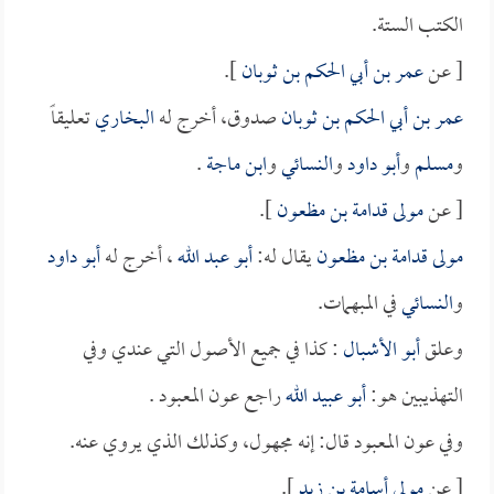
الكتب الستة.
[ عن
عمر بن أبي الحكم بن ثوبان
].
عمر بن أبي الحكم بن ثوبان
صدوق، أخرج له
البخاري
تعليقاً
و
مسلم
و
أبو داود
و
النسائي
و
ابن ماجة
.
[ عن
مولى قدامة بن مظعون
].
مولى قدامة بن مظعون
يقال له:
أبو عبد الله
، أخرج له
أبو داود
و
النسائي
في المبهمات.
وعلق
أبو الأشبال
: كذا في جميع الأصول التي عندي وفي
التهذيبين هو:
أبو عبيد الله
راجع عون المعبود .
وفي عون المعبود قال: إنه مجهول، وكذلك الذي يروي عنه.
[ عن
مولى أسامة بن زيد
].