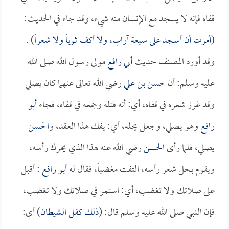
قفاه فإنه لا يسجد مع الإنسان منه شيء، وقد جاء في الحديث:
(
أمرت أن أسجد على سبعة آراب، ولا أكف ثوباً ولا شعراً
) .
وقد أورد المصنف حديث
أبي رافع
مولى رسول الله صلى الله
عليه وسلم: أن
حسن بن علي
رضي الله تعالى عنهما كان يصلي
وقد غرز شعره في قفاه، أي: أنه فتله وجمعه في قفاه، فجاء
أبو
رافع
وهو يصلي، وجعل يحله، أي: يفك هذا العقد، و
الحسن
يصلي، فلما رأى
الحسن
رضي الله عنه هذا الذي يحرك رأسه،
ويقوم بحل شعر رأسه، التفت مغضباً، فقال له
أبو رافع
: أقبل
على صلاتك ولا تغضب، أي: استمر في صلاتك ولا تغضب،
فإن النبي صلى الله عليه وسلم قال: (
ذلك كفل الشيطان
) أي: