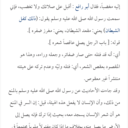
إليه مغضباً، فقال
أبو رافع
: أقبل على صلاتك ولا تغضب، فإني
سمعت رسول الله صلى الله عليه وسلم يقول: (
ذلك كفل
الشيطان
) يعني: مقعد الشيطان، يعني: مغرز ضفره ].
قوله: [ باب الرجل يصلي عاقصاً شعره ].
أي: أنه قد فتله حتى صار ضفائر، وجعله وراءه، وهذا هو
المقصود بعقص الشعر، أي: فتله وليّه وعدم تركه على هيئته
منتشراً غير معقوص.
وقد جاءت الأحاديث عن رسول الله صلى الله عليه وسلم بالمنع
من ذلك، وأن الإنسان لا يفعل هذه الهيئة، قيل: إن السر في المنع
هو أن شعر الإنسان يسجد معه، بحيث إذا ترك فإنه يصل إلى
الأرض ما يصل منه، بخلاف ما إذا كان مفتولاً ملوياً مجتمعاً في