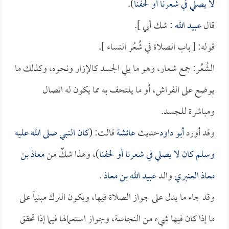
لا يصلي في شعرنا أو لحفنا
).
قال
عبيد الله
: شك أبي ].
قوله: [ باب الصلاة في شُعُر النساء ].
الشُعُر: جمع شعار، وهو ما يلي الجسد كالإزار ونحوه، وكذلك ما
يوضع على الفراش، أو ما يلتحف به مما يكون له اتصال
ومباشرة للجسد.
وقد أورد
أبو داود
حديث
عائشة
قالت: (
كان النبي صلى الله عليه
وسلم كان لا يصلي في شعرنا أو لحفنا
)، وهذا شكٌ من
معاذ بن
معاذ العنبري
والد
عبيد الله بن معاذ
.
وقد جاء ما يدل على جواز الصلاة فيها، ويكون الترك مبنياً على
ما إذا كان فيها شيء من النجاسة، وجواز استعمالها فيما إذا تحقق