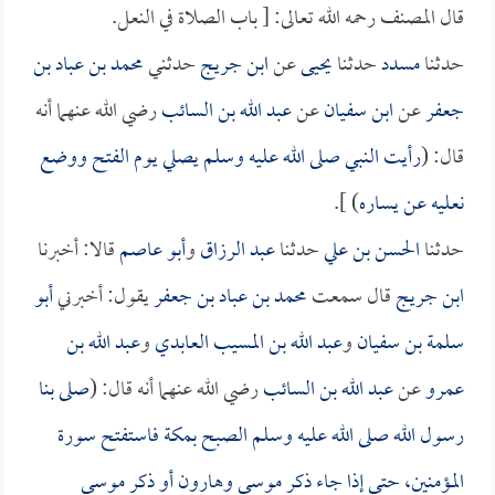
قال المصنف رحمه الله تعالى: [ باب الصلاة في النعل.
حدثنا
مسدد
حدثنا
يحيى
عن
ابن جريج
حدثني
محمد بن عباد بن
جعفر
عن
ابن سفيان
عن
عبد الله بن السائب
رضي الله عنهما أنه
قال: (
رأيت النبي صلى الله عليه وسلم يصلي يوم الفتح ووضع
نعليه عن يساره
) ].
حدثنا
الحسن بن علي
حدثنا
عبد الرزاق
و
أبو عاصم
قالا: أخبرنا
ابن جريج
قال سمعت
محمد بن عباد بن جعفر
يقول: أخبرني
أبو
سلمة بن سفيان
و
عبد الله بن المسيب العابدي
و
عبد الله بن
عمرو
عن
عبد الله بن السائب
رضي الله عنهما أنه قال: (
صلى بنا
رسول الله صلى الله عليه وسلم الصبح بمكة فاستفتح سورة
المؤمنين، حتى إذا جاء ذكر موسى وهارون أو ذكر موسى