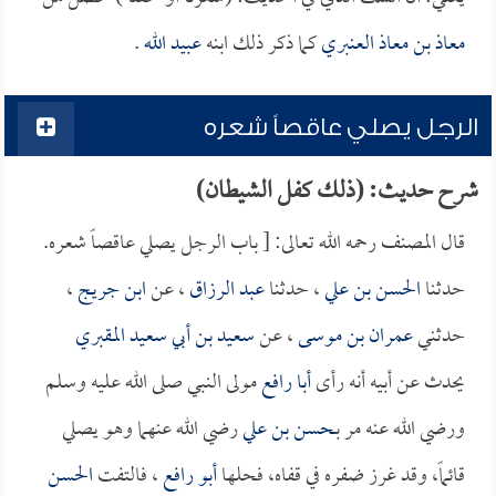
معاذ بن معاذ العنبري
كما ذكر ذلك ابنه
عبيد الله
.
الرجل يصلي عاقصاً شعره
شرح حديث: (ذلك كفل الشيطان)
قال المصنف رحمه الله تعالى: [ باب الرجل يصلي عاقصاً شعره.
حدثنا
الحسن بن علي
، حدثنا
عبد الرزاق
، عن
ابن جريج
،
حدثني
عمران بن موسى
، عن
سعيد بن أبي سعيد المقبري
يحدث عن أبيه أنه رأى
أبا رافع
مولى النبي صلى الله عليه وسلم
ورضي الله عنه مر بـ
حسن بن علي
رضي الله عنهما وهو يصلي
قائماً، وقد غرز ضفره في قفاه، فحلها
أبو رافع
، فالتفت
الحسن