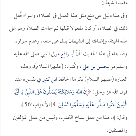
مقعد الشيطان.
وفي هذا دليل على منع مثل هذا العمل في الصلاة، وسواء فُعل
ذلك في الصلاة، أو كان مفعولاً قبلها ثم جاءت الصلاة وهو على
هذه الهيئة، وإضافته إلى الشيطان يدل على منعه، وعدم جوازه.
وقد جاء في هذا الحديث: أنّ
أبا رافع
مولى النبي صلى الله عليه
وسلم مر بـ
حسن بن علي
، وكُتب: (عليهما السلام)، وهذه
العبارة (عليهما السلام) ذكرها الحافظ
ابن كثير
في تفسيره عند
قول الله عز وجل:
إِنَّ اللَّهَ وَمَلائِكَتَهُ يُصَلُّونَ عَلَى النَّبِيِّ يَا أَيُّهَا
الَّذِينَ آمَنُوا صَلُّوا عَلَيْهِ وَسَلِّمُوا تَسْلِيمًا
[الأحزاب:56]،
وقال: إن هذا من عمل نساخ الكتب، وليس من عمل المؤلفين
والمصنفين.