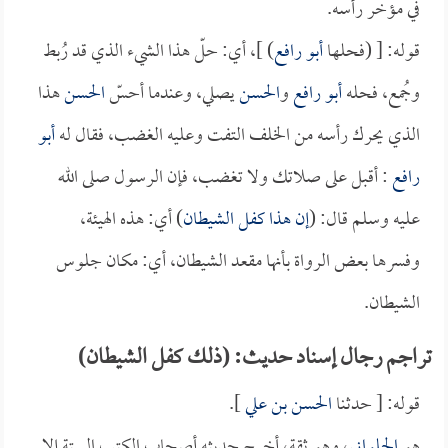
في مؤخر رأسه.
قوله: [ (فحلها
أبو رافع
) ]، أي: حلّ هذا الشيء الذي قد رُبط
وجُمع، فحله
أبو رافع
و
الحسن
يصلي، وعندما أحسّ
الحسن
هذا
الذي يحرك رأسه من الخلف التفت وعليه الغضب، فقال له
أبو
رافع
: أقبل على صلاتك ولا تغضب، فإن الرسول صلى الله
عليه وسلم قال: (
إن هذا كفل الشيطان
) أي: هذه الهيئة،
وفسرها بعض الرواة بأنها مقعد الشيطان، أي: مكان جلوس
الشيطان.
تراجم رجال إسناد حديث: (ذلك كفل الشيطان)
قوله: [ حدثنا
الحسن بن علي
].
هو
الحلواني
، وهو ثقة، أخرج حديثه أصحاب الكتب الستة إلا