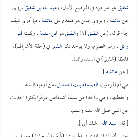
شقيق
غير موجود في الموضع الأول، و
عبد الله بن شقيق
يروي
عن
عائشة
، ويروي عمن هو متقدم على
عائشة
، فما أدري كيف
جاء قوله: (عن
شقيق
)؟! و
شقيق
هو
ابن سلمة
، وكنيته
أبو
وائل
، وهو مخضرم، ولا يوجد ذكر
شقيق
في (تحفة الأشراف)،
فلفظة (شقيق) في السند زائدة.
[ عن
عائشة
].
هي أم المؤمنين،
الصديقة بنت الصديق
، من أوعية السنة
وحفظتها، وهي واحدة من سبعة أشخاص عرفوا بكثرة الحديث
عن النبي صلى الله عليه وسلم.
[ قال
عبيد الله
: شك أبي ].
يعني: أن الشك الذي في الحديث: (شُعُرنا أو لحفنا ) حصل من