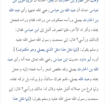
وهب
عن
عمرو بن الحارث
أن
بكيراً
حدثه أن
كريباً مولى ابن
عباس
حدثه أن
عبد الله بن عباس
رضي الله عنهما رأى
عبد الله
بن الحارث
يصلي ورأسه معكوف من ورائه، فقام وراءه فجعل
يحله، وأقر له الآخر، فلما انصرف أقبل إلى
ابن عباس
فقال:
(مالك ورأسي؟ قال: إني سمعت رسول الله صلى الله عليه
وسلم يقول: (
إنما مثل هذا مثل الذي يصلي وهو مكتوف
) ].
أورد
أبو داود
حديث
ابن عباس
رضي الله تعالى عنه أنه رأى
عبد
الله بن الحارث
يصلي وقد عقص شعر رأسه فجاء إليه وجعل
يحله و
عبد الله
يصلي، فلم يحرك ساكناً، ولم يردّه، بل تركه يحله،
ولما فرغ من صلاته أقبل عليه وقال له: مالك ورأسي؟ قال: إني
سمعت رسول الله صلى الله عليه وسلم يقول: (
إنما مَثل هذا