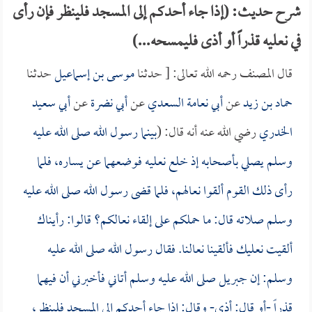
شرح حديث: (إذا جاء أحدكم إلى المسجد فلينظر فإن رأى
في نعليه قذراً أو أذى فليمسحه...)
قال المصنف رحمه الله تعالى: [ حدثنا
موسى بن إسماعيل
حدثنا
حماد بن زيد
عن
أبي نعامة السعدي
عن
أبي نضرة
عن
أبي سعيد
الخدري
رضي الله عنه أنه قال: (
بينما رسول الله صلى الله عليه
وسلم يصلي بأصحابه إذ خلع نعليه فوضعهما عن يساره، فلما
رأى ذلك القوم ألقوا نعالهم، فلما قضى رسول الله صلى الله عليه
وسلم صلاته قال: ما حملكم على إلقاء نعالكم؟ قالوا: رأيناك
ألقيت نعليك فألقينا نعالنا. فقال رسول الله صلى الله عليه
وسلم: إن جبريل صلى الله عليه وسلم أتاني فأخبرني أن فيهما
قذراً -أو قال: أذى- وقال: إذا جاء أحدكم إلى المسجد فلينظر،