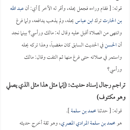
قوله: [ فقام وراءه فجعل يحله، وأقر له الآخر ] أي: أن
عبد الله
بن الحارث
ترك
ابن عباس
يحله، ولم يذهب يدافعه، ولما فرغ
وانتهى من الصلاة أقبل عليه وقال له: مالك ورأسي؟ بينما نجد
أن
الحسن
في الحديث السابق كان مغضباً، وهذا تركه يحله
واستمر في صلاته حتى فرغ منها ثم التفت وقال: مالك
ورأسي؟
تراجم رجال إسناد حديث: (إنما مثل هذا مثل الذي يصلي
وهو مكتوف)
قوله: [ حدثنا
محمد بن سلمة
].
هو
محمد بن سلمة المرادي المصري
، وهو ثقة أخرج حديثه