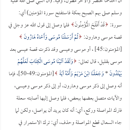
أن أحدهما مختصر والآخر مطول، وفيه: (أن النبي صلى الله عليه
وسلم صلى بهم الصبح بمكة فاستفتح سورة المؤمنين) أي:
سورة:
قَدْ أَفْلَحَ الْمُؤْمِنُونَ
فلما وصل إلى قول الله عز وجل في
قصة موسى وهارون:
ثُمَّ أَرْسَلْنَا مُوسَى وَأَخَاهُ هَارُونَ
[المؤمنون:45] ، أو موسى وعيسى وقد ذكرت قصة عيسى بعد
موسى بقليل، قال تعالى:
وَلَقَدْ آتَيْنَا مُوسَى الْكِتَابَ لَعَلَّهُمْ
يَهْتَدُونَ
*
وَجَعَلْنَا ابْنَ مَرْيَمَ وَأُمَّهُ آيَةً
[المؤمنون:49-50]، فإما
أنه وصل إلى ذكر موسى وهارون، أو إلى ذكر موسى وعيسى،
والآيات متصل بعضها ببعض، فلما وصل إليها أصابته سعلة
فترك المواصلة وركع، أي: أنه كان يريد أن يواصل، ولكن لما
جاء السعال قطع المواصلة وحذف، أي: ترك الاستمرار في