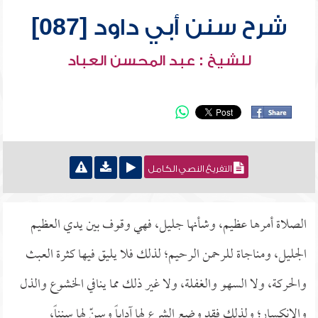
شرح سنن أبي داود [087]
للشيخ : عبد المحسن العباد
التفريغ النصي الكامل
الصلاة أمرها عظيم، وشأنها جليل، فهي وقوف بين يدي العظيم
الجليل، ومناجاة للرحمن الرحيم؛ لذلك فلا يليق فيها كثرة العبث
والحركة، ولا السهو والغفلة، ولا غير ذلك مما ينافي الخشوع والذل
والانكسار؛ ولذلك فقد وضع الشرع لها آداباً وسنّ لها سنناً،