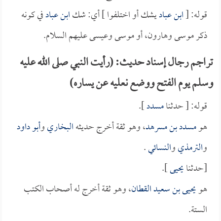
قوله: [
ابن عباد
يشك أو اختلفوا ] أي: شك
ابن عباد
في كونه
ذكر موسى وهارون، أو موسى وعيسى عليهم السلام.
تراجم رجال إسناد حديث: (رأيت النبي صلى الله عليه
وسلم يوم الفتح ووضع نعليه عن يساره)
قوله: [ حدثنا
مسدد
].
هو
مسدد بن مسرهد
، وهو ثقة أخرج حديثه
البخاري
و
أبو داود
و
الترمذي
و
النسائي
.
[حدثنا
يحيى
].
هو
يحيى بن سعيد القطان
، وهو ثقة أخرج له أصحاب الكتب
الستة.