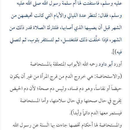
عليه وسلم، فاستفتت لها
أم سلمة
رسول الله صلى الله عليه
وسلم، فقال: لتنظر عدة الليالي والأيام التي كانت تحيضهن من
الشهر قبل أن يصيبها الذي أصابها، فلتترك الصلاة قدر ذلك من
الشهر، فإذا خلَّفت ذلك فلتغتسل، ثم لتستثفر بثوب، ثم لتصلي
فيه
)].
أورد
أبو داود
رحمه الله الأبواب المتعلقة بالمستحاضة
(والاستحاضة: هي خروج الدم من فرج المرأة من غير أن يكون
حيضاً أو نفاساً، وهو دم فساد، وليس دم صحة؛ لأن دم الحيض
يخرج في حال صحتها وفي حال سلامتها، وأما المستحاضة
فيستمر معها الدم دائماً وأبداً).
والمستحاضة لها أحكام تخصها جاءت بها السنة عن رسول الله