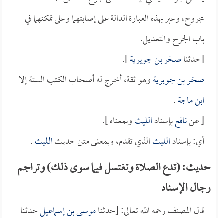
مجروح، وعبر بهذه العبارة الدالة على إصابتهما وعلى تمكنهما في
باب الجرح والتعديل.
[حدثنا
صخر بن جويرية
].
صخر بن جويرية
وهو ثقة، أخرج له أصحاب الكتب الستة إلا
ابن ماجة
.
[ عن
نافع
بإسناد
الليث
وبمعناه ].
أي: بإسناد
الليث
الذي تقدم، وبمعنى متن حديث
الليث
.
حديث: (تدع الصلاة وتغتسل فيما سوى ذلك) وتراجم
رجال الإسناد
قال المصنف رحمه الله تعالى: [حدثنا
موسى بن إسماعيل
حدثنا