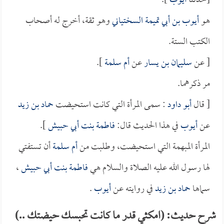
[حدثنا
أيوب
].
هو
أيوب بن أبي تميمة السختياني
وهو ثقة، أخرج له أصحاب
الكتب الستة.
[ عن
سليمان بن يسار
عن
أم سلمة
].
مر ذكرهما.
[ قال
أبو داود
: سمى المرأة التي كانت استحيضت
حماد بن زيد
عن
أيوب
في هذا الحديث قال:
فاطمة بنت أبي حبيش
].
المرأة المبهمة التي استحيضت، وطلبت من
أم سلمة
أن تستفتي
لها رسول الله عليه الصلاة والسلام هي
فاطمة بنت أبي حبيش
،
سماها
حماد بن زيد
في روايته عن
أيوب
.
شرح حديث: (امكثي قدر ما كانت تحبسك حيضتك ..)