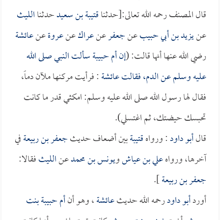
قال المصنف رحمه الله تعالى:[حدثنا
قتيبة بن سعيد
حدثنا
الليث
عن
يزيد بن أبي حبيب
عن
جعفر
عن
عراك
عن
عروة
عن
عائشة
رضي الله عنها أنها قالت: (
إن
أم حبيبة
سألت النبي صلى الله
عليه وسلم عن الدم، فقالت
عائشة
: فرأيت مركنها ملآن دماً،
فقال لها رسول الله صلى الله عليه وسلم: امكثي قدر ما كانت
تحبسك حيضتك، ثم اغتسلي).
قال
أبو داود
: ورواه
قتيبة
بين أضعاف حديث
جعفر بن ربيعة
في
آخرها، ورواه
علي بن عياش
و
يونس بن محمد
عن
الليث
فقالا:
جعفر بن ربيعة
].
أورد
أبو داود
رحمه الله حديث
عائشة
، وهو أن
أم حبيبة بنت