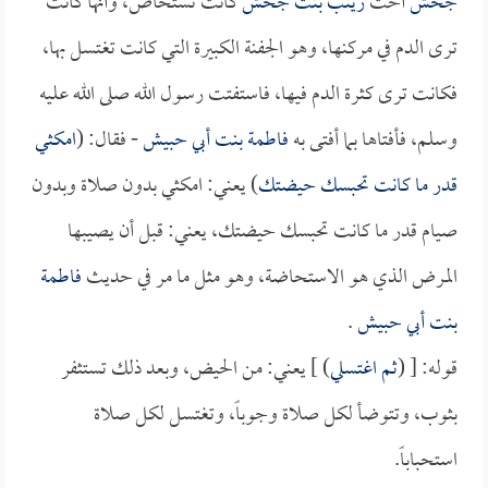
جحش
أخت
زينب بنت جحش
كانت تستحاض، وأنها كانت
ترى الدم في مركنها، وهو الجفنة الكبيرة التي كانت تغتسل بها،
فكانت ترى كثرة الدم فيها، فاستفتت رسول الله صلى الله عليه
وسلم، فأفتاها بما أفتى به
فاطمة بنت أبي حبيش
- فقال: (
امكثي
قدر ما كانت تحبسك حيضتك
) يعني: امكثي بدون صلاة وبدون
صيام قدر ما كانت تحبسك حيضتك، يعني: قبل أن يصيبها
المرض الذي هو الاستحاضة، وهو مثل ما مر في حديث
فاطمة
بنت أبي حبيش
.
قوله: [ (
ثم اغتسلي
) ] يعني: من الحيض، وبعد ذلك تستثفر
بثوب، وتتوضأ لكل صلاة وجوباً، وتغتسل لكل صلاة
استحباباً.