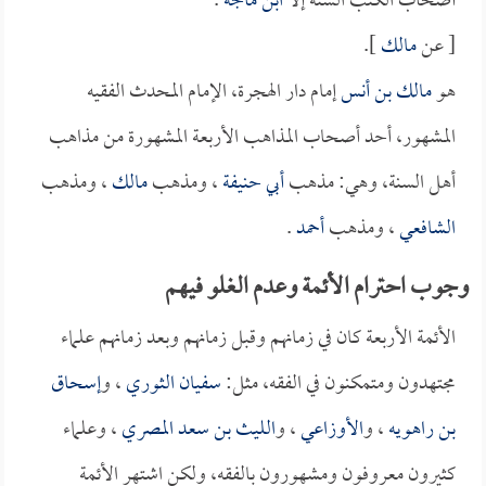
أصحاب الكتب الستة إلا
ابن ماجة
.
[ عن
مالك
].
هو
مالك بن أنس
إمام دار الهجرة، الإمام المحدث الفقيه
المشهور، أحد أصحاب المذاهب الأربعة المشهورة من مذاهب
أهل السنة، وهي: مذهب
أبي حنيفة
، ومذهب
مالك
، ومذهب
الشافعي
، ومذهب
أحمد
.
وجوب احترام الأئمة وعدم الغلو فيهم
الأئمة الأربعة كان في زمانهم وقبل زمانهم وبعد زمانهم علماء
مجتهدون ومتمكنون في الفقه، مثل:
سفيان الثوري
، و
إسحاق
بن راهويه
، و
الأوزاعي
، و
الليث بن سعد المصري
، وعلماء
كثيرون معروفون ومشهورون بالفقه، ولكن اشتهر الأئمة