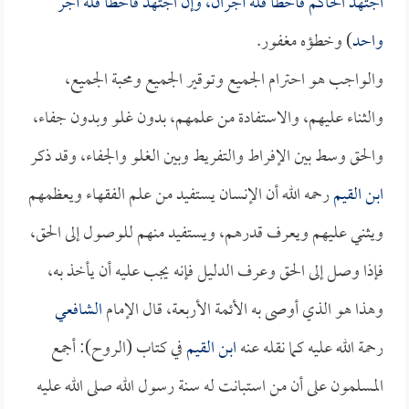
اجتهد الحاكم فأخطأ فله أجران، وإن اجتهد فأخطأ فله أجر
واحد
) وخطؤه مغفور.
والواجب هو احترام الجميع وتوقير الجميع ومحبة الجميع،
والثناء عليهم، والاستفادة من علمهم، بدون غلو وبدون جفاء،
والحق وسط بين الإفراط والتفريط وبين الغلو والجفاء، وقد ذكر
ابن القيم
رحمه الله أن الإنسان يستفيد من علم الفقهاء ويعظمهم
ويثني عليهم ويعرف قدرهم، ويستفيد منهم للوصول إلى الحق،
فإذا وصل إلى الحق وعرف الدليل فإنه يجب عليه أن يأخذ به،
وهذا هو الذي أوصى به الأئمة الأربعة، قال الإمام
الشافعي
رحمة الله عليه كما نقله عنه
ابن القيم
في كتاب (الروح): أجمع
المسلمون على أن من استبانت له سنة رسول الله صلى الله عليه