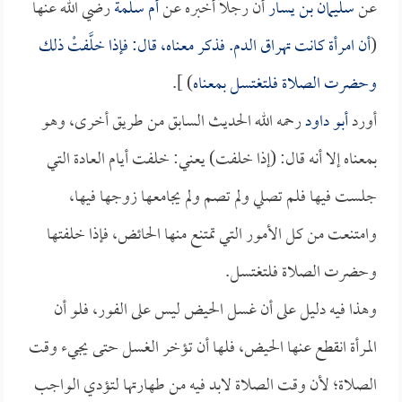
عن
سليمان بن يسار
أن رجلاً أخبره عن
أم سلمة
رضي الله عنها
(
أن امرأة كانت تهراق الدم. فذكر معناه، قال: فإذا خلَّفتْ ذلك
وحضرت الصلاة فلتغتسل بمعناه
) ].
أورد
أبو داود
رحمه الله الحديث السابق من طريق أخرى، وهو
بمعناه إلا أنه قال: (إذا خلفت) يعني: خلفت أيام العادة التي
جلست فيها فلم تصلي ولم تصم ولم يجامعها زوجها فيها،
وامتنعت من كل الأمور التي تمتنع منها الحائض، فإذا خلفتها
وحضرت الصلاة فلتغتسل.
وهذا فيه دليل على أن غسل الحيض ليس على الفور، فلو أن
المرأة انقطع عنها الحيض، فلها أن تؤخر الغسل حتى يجيء وقت
الصلاة؛ لأن وقت الصلاة لابد فيه من طهارتها لتؤدي الواجب