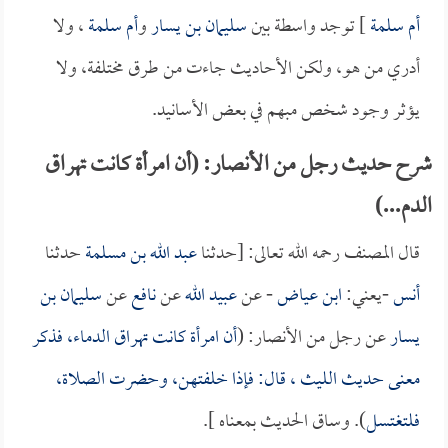
أم سلمة
] توجد واسطة بين
سليمان بن يسار
و
أم سلمة
، ولا
أدري من هو، ولكن الأحاديث جاءت من طرق مختلفة، ولا
يؤثر وجود شخص مبهم في بعض الأسانيد.
شرح حديث رجل من الأنصار: (أن امرأة كانت تهراق
الدم...)
قال المصنف رحمه الله تعالى: [حدثنا
عبد الله بن مسلمة
حدثنا
أنس
-يعني:
ابن عياض
- عن
عبيد الله
عن
نافع
عن
سليمان بن
يسار
عن رجل من الأنصار: (
أن امرأة كانت تهراق الدماء، فذكر
معنى حديث
الليث
، قال: فإذا خلفتهن، وحضرت الصلاة،
فلتغتسل
). وساق الحديث بمعناه ].