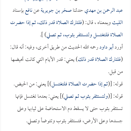
عبد الرحمن بن مهدي
حدثنا
صخر بن جويرية
عن
نافع
بإسناد
الليث
وبمعناه ، قال: (
فلتترك الصلاة قدر ذلك، ثم إذا حضرت
الصلاة فلتغتسل ولتستثفر بثوب، ثم تصلي
) ].
أورد
أبو داود
رحمه الله الحديث من طريق أخرى، وفيه: أنه قال:
(
فلتترك الصلاة قدر ذلك
) يعني: قدر الأيام التي كانت تحيضها
من قبل.
قوله: [(
ثم إذا حضرت الصلاة فلتغتسل
)] يعني: من الحيض.
قوله: [(
ولتستثفر بثوب ثم تصلي
)] يعني: بعدما تغتسل فإنها
تستثفر بثوب حتى لا يسقط دم الاستحاضة على ثيابها وعلى
جسدها وعلى الأرض، فتستثفر بثوب وتتوضأ وتصلي.