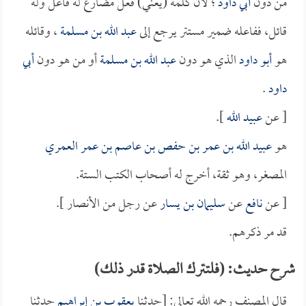
من دون
أبي داود
؛ لأن كلمة (يعني) فعل مضارع له فاعل وله
قائل، ففاعله ضمير مستتر يرجع إلى
عبد الله بن مسلمة
، وقائله
هو
أبو داود
الذي هو دون
عبد الله بن مسلمة
أو من هو دون
أبي
داود
.
[ عن
عبيد الله
].
هو
عبيد الله بن عمر بن حفص بن عاصم بن عمر العمري
المصغر، وهو ثقة، أخرج له أصحاب الكتب الستة.
[ عن
نافع
عن
سليمان بن يسار
عن رجل من الأنصار ].
قد مر ذكرهم.
شرح حديث: (فلتترك الصلاة قدر ذلك)
قال المصنف رحمه الله تعالى: [حدثنا
يعقوب بن إبراهيم
حدثنا