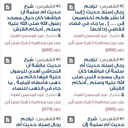
الفهرس:
تراجم
الفهرس:
شرح
رجال إسناد حديث ( إنما
حديث أم سلمة أن
أنا بشر وإنكم تختصمون
فراشها كان حيال مسجد
إلى .... ) , ما جاء في قضاء
رسول الله صلى الله عليه
القاضي إذا أخطأ
وسلم , أحكام الفُرُش
للشيخ:
عبد المحسن العباد
للشيخ:
عبد المحسن العباد
جزء من محاضرة ( شرح سنن أبي
جزء من محاضرة ( شرح سنن أبي
داود [406])
داود [465])
الفهرس:
تراجم
الفهرس:
شرح
رجال إسناد حديث أم
حديث عائشة أن
سلمة أن فراشها كان
النجاشي أهدى للرسول
حيال مسجد النبي صلى
حلية فيها خاتم من
الله عليه وسلم , أحكام
ذهب فأعطاه لأمامة , ما
الفُرُش
جاء في الذهب للنساء
للشيخ:
عبد المحسن العباد
للشيخ:
عبد المحسن العباد
جزء من محاضرة ( شرح سنن أبي
جزء من محاضرة ( شرح سنن أبي
داود [465])
داود [474])
الفهرس:
شرح
الفهرس:
تراجم
حديث أم سلمة (أن
رجال إسناد حديث أم