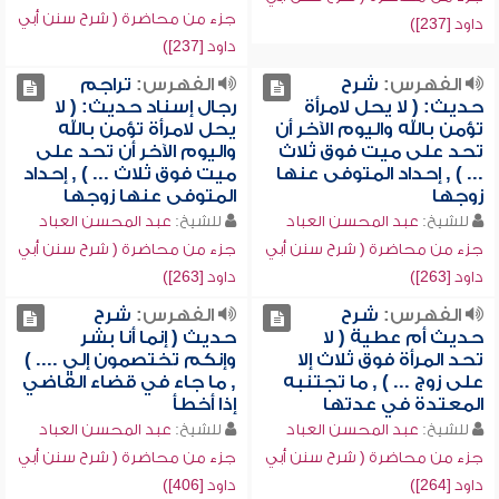
جزء من محاضرة ( شرح سنن أبي
داود [237])
داود [237])
الفهرس:
شرح
الفهرس:
تراجم
حديث: ( لا يحل لامرأة
رجال إسناد حديث: ( لا
تؤمن بالله واليوم الآخر أن
يحل لامرأة تؤمن بالله
تحد على ميت فوق ثلاث
واليوم الآخر أن تحد على
... ) , إحداد المتوفى عنها
ميت فوق ثلاث ... ) , إحداد
زوجها
المتوفى عنها زوجها
للشيخ:
عبد المحسن العباد
للشيخ:
عبد المحسن العباد
جزء من محاضرة ( شرح سنن أبي
جزء من محاضرة ( شرح سنن أبي
داود [263])
داود [263])
الفهرس:
شرح
الفهرس:
شرح
حديث أم عطية ( لا
حديث ( إنما أنا بشر
تحد المرأة فوق ثلاث إلا
وإنكم تختصمون إلي .... )
على زوج ... ) , ما تجتنبه
, ما جاء في قضاء القاضي
المعتدة في عدتها
إذا أخطأ
للشيخ:
عبد المحسن العباد
للشيخ:
عبد المحسن العباد
جزء من محاضرة ( شرح سنن أبي
جزء من محاضرة ( شرح سنن أبي
داود [264])
داود [406])