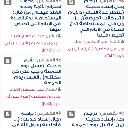
الفهرس:
تراجم
الفهرس:
وجوب
رجال إسناد حديث:
احترام الأئمة وعدم
(لتنظر عدة الليالي والأيام
الغلو فيهم , من قال:
التي كانت تحيضهن ..) ,
المستحاضة تدع الصلاة
من قال: المستحاضة تدع
في الأيام التي تحيض
الصلاة في الأيام التي
فيها
تحيض فيها
للشيخ:
عبد المحسن العباد
للشيخ:
عبد المحسن العباد
جزء من محاضرة ( شرح سنن أبي
جزء من محاضرة ( شرح سنن أبي
داود [042])
داود [042])
الفهرس:
شرح
حديث: (غسل يوم
الجمعة واجب على كل
محتلم) , الغسل يوم
الجمعة
للشيخ:
عبد المحسن العباد
جزء من محاضرة ( شرح سنن أبي
داود [053])
الفهرس:
تراجم
الفهرس:
تراجم
رجال إسناد حديث:
رجال إسناد حديث: (...
(من اغتسل يوم الجمعة
فأجلسه رسول الله في