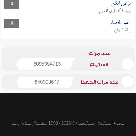
مرض الكبر
0
فريد الأنصاري المغربي
رغم الحصار
0
فرقة الروابي
عدد مرات
3095054713
الاستماع
عدد مرات الحفظ
840303647
جميع الحقوق محفوظة © 2026 - 1998 لشبكة إسلام ويب