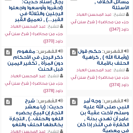
مسائل الخلاف ,
رجال إسناد حديث:
الأسئلة
(احفروا وأوسعوا واجعلوا
الرجلين والثلاثة في
للشيخ:
عبد المحسن العباد
القبر...) , تعميق القبر
جزء من محاضرة ( شرح سنن أبي
للشيخ:
عبد المحسن العباد
داود [347])
جزء من محاضرة ( شرح سنن أبي
داود [370])
الفهرس:
حكم قول
الفهرس:
مفهوم
(وأمانة الله ) , كراهية
ذكر الرجل في الأحكام
الحلف بالأمانة
دون المرأة , تكفير اليمين
قبل الحنث
للشيخ:
عبد المحسن العباد
للشيخ:
عبد المحسن العباد
جزء من محاضرة ( شرح سنن أبي
جزء من محاضرة ( شرح سنن أبي
داود [374])
داود [378])
الفهرس:
وجه أمر
الفهرس:
شرح
النبي صلى الله عليه
حديث: (يا معشر
وسلم لأخت عقبة بن
التجار إن البيع يحضره
عامر أن تهدي بدنة ,
اللغو والحلف..) , التجارة
الكفارة في النذر إذا كان
يخالطها الحلف واللغو
في معصية
للشيخ:
عبد المحسن العباد