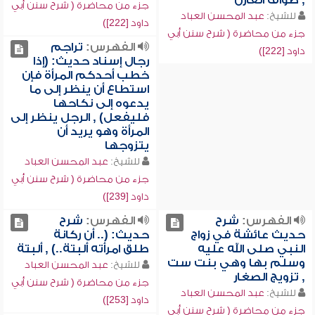
, طواف القارن
جزء من محاضرة ( شرح سنن أبي
للشيخ:
عبد المحسن العباد
داود [222])
جزء من محاضرة ( شرح سنن أبي
الفهرس:
تراجم
داود [222])
رجال إسناد حديث: (إذا
خطب أحدكم المرأة فإن
استطاع أن ينظر إلى ما
يدعوه إلى نكاحها
فليفعل) , الرجل ينظر إلى
المرأة وهو يريد أن
يتزوجها
للشيخ:
عبد المحسن العباد
جزء من محاضرة ( شرح سنن أبي
داود [239])
الفهرس:
شرح
الفهرس:
شرح
حديث عائشة في زواج
حديث: (.. أن ركانة
النبي صلى الله عليه
طلق امرأته ألبتة..) , ألبتة
وسلم بها وهي بنت ست
للشيخ:
عبد المحسن العباد
, تزويج الصغار
جزء من محاضرة ( شرح سنن أبي
للشيخ:
عبد المحسن العباد
داود [253])
جزء من محاضرة ( شرح سنن أبي