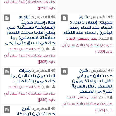
جزء من محاضرة ( شرح سنن أبي
داود [298])
الفهرس:
شرح
الفهرس:
تراجم
حديث: (ثنتان لا تردان:
رجال إسناد حديث
الدعاء عند النداء وعند
(فسابقته فسبقته على
البأس) , الدعاء عند اللقاء
رجلي فلما حملت اللحم
سابقته فسبقني) , ما
للشيخ:
عبد المحسن العباد
جاء في السبق على الرجل
جزء من محاضرة ( شرح سنن أبي
للشيخ:
عبد المحسن العباد
داود [300])
جزء من محاضرة ( شرح سنن أبي
داود [305])
الفهرس:
شرح
الفهرس:
ميراث
حديث ابن عمر في
البنت مع بنت الابن , ما
نفل السرية تخرج من
جاء في ميراث الصلب
العسكر , نفل السرية
للشيخ:
عبد المحسن العباد
تخرج من العسكر
جزء من محاضرة ( شرح سنن أبي
للشيخ:
عبد المحسن العباد
داود [340])
جزء من محاضرة ( شرح سنن أبي
الفهرس:
شرح
داود [324])
حديث: (من ترك كلاً