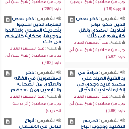
جزء من محاضرة ( شرح الأربعين
جزء من محاضرة ( شرح سنن أبي
النووية [18])
داود [280])
الفهرس:
ذكر بعض
الفهرس:
ذكر بعض
الذين حكوا تواتر
العلماء الذين احتجوا
أحاديث المهدي ونقل
بأحاديث المهدي واعتقدوا
كلامهم في ذلك
موجبها، وحكاية كلامهم
في ذلك
للشيخ:
عبد المحسن العباد
للشيخ:
عبد المحسن العباد
جزء من محاضرة ( شرح سنن أبي
جزء من محاضرة ( شرح سنن أبي
داود [482])
داود [482])
الفهرس:
قراءة في
الفهرس:
ذكر
رد الشيخ العباد على
المشهورين في الفقه
محمد فريد وجدي في
والفتوى من الصحابة
إنكاره لأحاديث الدجال
والتابعين ومن بعدهم
للشيخ:
عبد المحسن العباد
للشيخ:
عبد المحسن العباد
جزء من محاضرة ( شرح سنن أبي
جزء من محاضرة ( أثر دراسة
داود [485])
الحديث)
الفهرس:
تحريم
الفهرس:
أنواع
التقليد ووجوب اتباع
الناس في الاشتغال