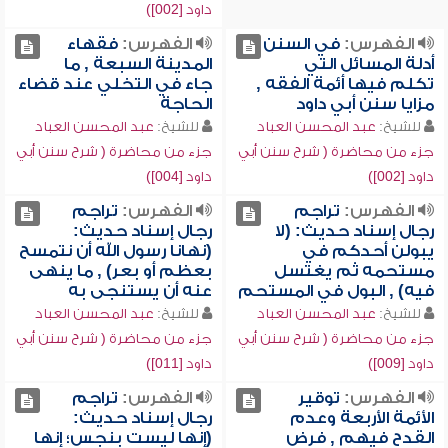
داود [002])
الفهرس:
في السنن
الفهرس:
فقهاء
أدلة المسائل التي
المدينة السبعة , ما
تكلم فيها أئمة الفقه ,
جاء في التخلي عند قضاء
مزايا سنن أبي داود
الحاجة
للشيخ:
عبد المحسن العباد
للشيخ:
عبد المحسن العباد
جزء من محاضرة ( شرح سنن أبي
جزء من محاضرة ( شرح سنن أبي
داود [002])
داود [004])
الفهرس:
تراجم
الفهرس:
تراجم
رجال إسناد حديث: (لا
رجال إسناد حديث:
يبولن أحدكم في
(نهانا رسول الله أن نتمسح
مستحمه ثم يغتسل
بعظم أو بعر) , ما ينهى
فيه) , البول في المستحم
عنه أن يستنجى به
للشيخ:
عبد المحسن العباد
للشيخ:
عبد المحسن العباد
جزء من محاضرة ( شرح سنن أبي
جزء من محاضرة ( شرح سنن أبي
داود [009])
داود [011])
الفهرس:
توقير
الفهرس:
تراجم
الأئمة الأربعة وعدم
رجال إسناد حديث:
القدح فيهم , فرض
(إنها ليست بنجس؛ إنها