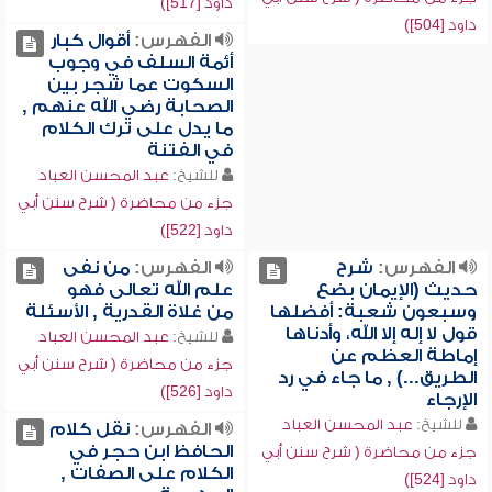
داود [517])
داود [504])
الفهرس:
أقوال كبار
أئمة السلف في وجوب
السكوت عما شجر بين
الصحابة رضي الله عنهم ,
ما يدل على ترك الكلام
في الفتنة
للشيخ:
عبد المحسن العباد
جزء من محاضرة ( شرح سنن أبي
داود [522])
الفهرس:
شرح
الفهرس:
من نفى
حديث (الإيمان بضع
علم الله تعالى فهو
وسبعون شعبة: أفضلها
من غلاة القدرية , الأسئلة
قول لا إله إلا الله، وأدناها
للشيخ:
عبد المحسن العباد
إماطة العظم عن
جزء من محاضرة ( شرح سنن أبي
الطريق...) , ما جاء في رد
داود [526])
الإرجاء
للشيخ:
عبد المحسن العباد
الفهرس:
نقل كلام
الحافظ ابن حجر في
جزء من محاضرة ( شرح سنن أبي
الكلام على الصفات ,
داود [524])