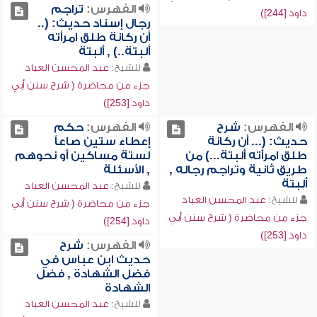
الفهرس:
تراجم
داود [244])
رجال إسناد حديث: (..
أن ركانة طلق امرأته
ألبتة..) , ألبتة
للشيخ:
عبد المحسن العباد
جزء من محاضرة ( شرح سنن أبي
داود [253])
الفهرس:
شرح
الفهرس:
حكم
حديث: (... أن ركانة
إعطاء ستين صاعاً
طلق امرأته ألبتة...) من
لستة مساكين أو نحوهم
طريق ثانية وتراجم رجاله ,
, الأسئلة
ألبتة
للشيخ:
عبد المحسن العباد
للشيخ:
عبد المحسن العباد
جزء من محاضرة ( شرح سنن أبي
جزء من محاضرة ( شرح سنن أبي
داود [254])
داود [253])
الفهرس:
شرح
حديث ابن عباس في
فضل الشهادة , فضل
الشهادة
للشيخ:
عبد المحسن العباد