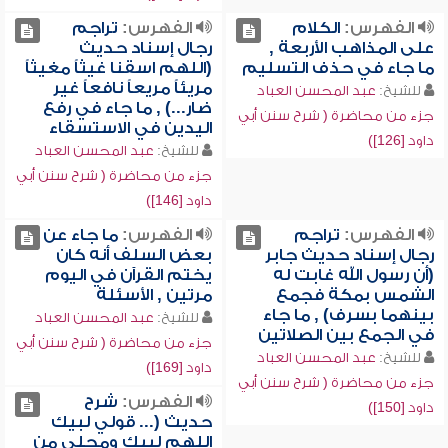
الفهرس:
الكلام
الفهرس:
تراجم
على المذاهب الأربعة ,
رجال إسناد حديث
ما جاء في حذف التسليم
(اللهم اسقنا غيثاً مغيثاً
مريئاً مريعاً نافعاً غير
للشيخ:
عبد المحسن العباد
ضار...) , ما جاء في رفع
جزء من محاضرة ( شرح سنن أبي
اليدين في الاستسقاء
داود [126])
للشيخ:
عبد المحسن العباد
جزء من محاضرة ( شرح سنن أبي
داود [146])
الفهرس:
تراجم
الفهرس:
ما جاء عن
رجال إسناد حديث جابر
بعض السلف أنه كان
(أن رسول الله غابت له
يختم القرآن في اليوم
الشمس بمكة فجمع
مرتين , الأسئلة
بينهما بسرف) , ما جاء
للشيخ:
عبد المحسن العباد
في الجمع بين الصلاتين
جزء من محاضرة ( شرح سنن أبي
للشيخ:
عبد المحسن العباد
داود [169])
جزء من محاضرة ( شرح سنن أبي
الفهرس:
شرح
داود [150])
حديث (... قولي لبيك
اللهم لبيك ومحلي من