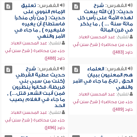
الفهرس:
شرح
الفهرس:
تعليق
حديث: ( إن الله يبعث
الإمام النووي على
لهذه الأمة على رأس كل
حديث: ( من رأى منكراً
مائة سنة ... ) , ما يذكر
فاستطاع أن يغيره
في قرن المائة
فليغيره ) , ما جاء في
الأمر والنهي
للشيخ:
عبد المحسن العباد
للشيخ:
عبد المحسن العباد
جزء من محاضرة ( شرح سنن أبي
جزء من محاضرة ( شرح سنن أبي
داود [483])
داود [488])
الفهرس:
العلماء
الفهرس:
شرح
هم المعنيون ببيان
حديث عطية القرظي
الحق , تابع ما جاء في الأمر
(كنت من سبي بني
والنهي
قريظة، فكانوا ينظرون
فمن أنبت الشعر قتل...) ,
للشيخ:
عبد المحسن العباد
ما جاء في الغلام يصيب
جزء من محاضرة ( شرح سنن أبي
الحد
داود [489])
للشيخ:
عبد المحسن العباد
جزء من محاضرة ( شرح سنن أبي
داود [496])