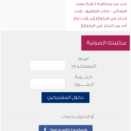
جزء من محاضرة ( شرح سنن
النسائي - كتاب التطبيق - (باب
الذكر في الركوع) إلى (باب نوع
آخر من الذكر في الركوع))
مكتبتك الصوتية
اسم
المستخدم:
كـلـــمـة
الـمـــــرور:
دخول المشتركين
أو الدخول بحساب