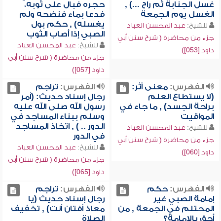
غسل الجنابة ثم راح ...) ,
حجره فبال على ثوبه،
الغسل يوم الجمعة
فدعا بماء فنضحه ولم
يغسله) , حكم بول
للشيخ:
عبد المحسن العباد
الصبي إذا أصاب الثوب
جزء من محاضرة ( شرح سنن أبي
للشيخ:
عبد المحسن العباد
داود [053])
جزء من محاضرة ( شرح سنن أبي
داود [057])
الفهرس:
معنى أثر:
الفهرس:
تراجم
(لا يستطاع العلم
رجال إسناد حديث: (أمر
براحة الجسد) , ما جاء في
رسول الله صلى الله عليه
المواقيت
وسلم ببناء المساجد في
الدور .. ) , اتخاذ المساجد
للشيخ:
عبد المحسن العباد
في الدور
جزء من محاضرة ( شرح سنن أبي
للشيخ:
عبد المحسن العباد
داود [060])
جزء من محاضرة ( شرح سنن أبي
داود [065])
الفهرس:
حكم
الفهرس:
تراجم
إمامة الصبي غير
رجال إسناد حديث (يا
المحتلم في الجمعة , من
معاذ أفتان أنت) , تخفيف
أحق بالإمامة؟
الصلاة