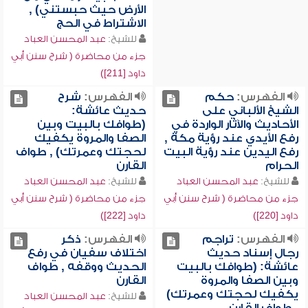
الأرض حيث حبستني) ,
الاشتراط في الحج
للشيخ:
عبد المحسن العباد
جزء من محاضرة ( شرح سنن أبي
داود [211])
الفهرس:
حكم
الفهرس:
شرح
الشيخ الألباني على
حديث عائشة:
الأحاديث والآثار الواردة في
(طوافك بالبيت وبين
رفع الأيدي عند رؤية مكة ,
الصفا والمروة يكفيك
رفع اليدين عند رؤية البيت
لحجتك وعمرتك) , طواف
الحرام
القارن
للشيخ:
عبد المحسن العباد
للشيخ:
عبد المحسن العباد
جزء من محاضرة ( شرح سنن أبي
جزء من محاضرة ( شرح سنن أبي
داود [220])
داود [222])
الفهرس:
تراجم
الفهرس:
ذكر
رجال إسناد حديث
اختلاف سفيان في رفع
عائشة: (طوافك بالبيت
الحديث ووقفه , طواف
وبين الصفا والمروة
القارن
يكفيك لحجتك وعمرتك)
للشيخ:
عبد المحسن العباد