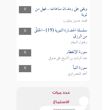
وبقى على رمضان ساعات .. فهل من
0
توبة
محمد حسين يعقوب
سلسلة الحضارة النبوية (19) - الخَلقُ
0
من الرزق
زغلول النجار
سورة الإنفطار
0
عبد الرشيد بن الشيخ علي صوفي
سورة النبأ
0
أحمد المعصراوي
عدد مرات
الاستماع