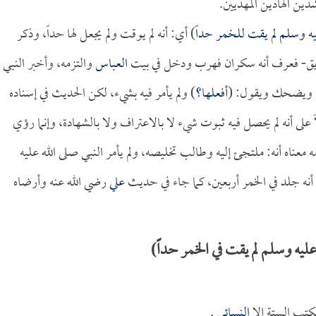
دين الهادين المهديين.
ليه وسلم لم يقت للخمر حداً
) أي: أنه لم يوقت ولم يجعل لها حداً، وذكر
لطريق- فعرف أنه سكران فهرب ودخل في بيت
العباس
والتزمه، وأخبر النبي
 ويضحك ويقول: (
أفعلها؟
) ولم يأمر فيه بشيء، لكن الحديث في إسناده
على أنه لم يحصل فيه ثبوت شيء لا بالاعتراف ولا بالشهادة، وإنما رؤي
 معناه أنه: ملتجئ إليه وطالب تخليصه، ولم يأمر النبي صلى الله عليه
أنه جلد في الخمر أربعين، كما جاء في حديث
علي
رضي الله عنه وأرضاه
يه وسلم لم يقت في الخمر حداً)
كتب الستة إلا
النسائي
.