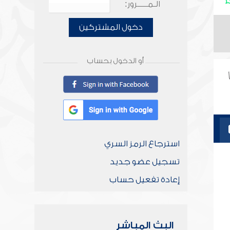
الـمـــــرور:
دخول المشتركين
أو الدخول بحساب
استرجاع الرمز السري
تسجيل عضو جديد
إعادة تفعيل حساب
البث المباشر