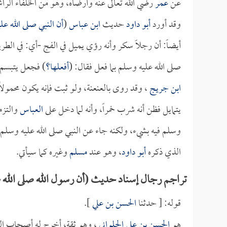
عن
عمر
رضي الله تعالى عنه وأرضاه، وهو من الخلفاء الراش
وقد أورد
أبو داود
حديث
ابن عباس
(
أن النبي صلى الله ع
أيضاً: أن رجلاً سكر وأنه رؤي يميل في الفج -أي: في ا
صلى الله عليه وسلم بما فعل فقال: (
أفعلها؟
) فجعل يتبسم
ابن جريج
، وقد روى بالعنعنة، ولو ثبت فإنه يكون محمولاً 
يتمايل فظن أنه شرب خمراً، وأنه لما دخل على
العباس
والتزمه
وسلم فيه بشيء، ولكنه جاء عن النبي صلى الله عليه وسلم 
الذي ذكره
أبو داود
، وهو عند
مسلم
وغيره كما سيأتي.
تراجم رجال إسناد حديث (أن رسول الله صلى الله عل
قوله: [ حدثنا
الحسن بن علي
].
هو
الحسن بن علي الحلواني
، وهو ثقة، أخرج له أصحاب ال