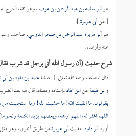
هو
أبو سلمة بن عبد الرحمن بن عوف
، وهو ثقة، أخرج له
[ عن
أبي هريرة
].
هو
أبو هريرة عبد الرحمن بن صخر الدوسي
، صاحب رسول ال
عنه وأرضاه.
شرح حديث (أن رسول الله أتي برجل قد شرب فقال
قال المصنف رحمه الله تعالى: [ حدثنا
محمد بن داود بن أبي ن
و
ابن لهيعة
عن
ابن الهاد
بإسناده ومعناه، قال فيه بعد الضرب
يقولون: ما اتقيت الله! ما خشيت الله! وما استحييت من ر
اللهم اغفر له، اللهم ارحمه، وبعضهم يزيد الكلمة ونحوها
.
أورد
أبو داود
حديث
أبي هريرة
من طريق أخرى، وهو مثل ال