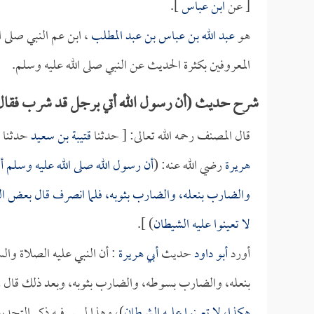
[ عن
ابن عباس
].
هو
عبد الله بن عباس بن عبد المطلب
، ابن عم النبي صلى ا
المعروفين بكثرة الحديث عن النبي صلى الله عليه وسلم.
شرح حديث (أن رسول الله أتي برجل قد شرب فقال:
قال المصنف رحمه الله تعالى: [ حدثنا
قتيبة بن سعيد
حدثنا
هريرة
رضي الله عنه: (
أن رسول الله صلى الله عليه وسلم 
والضارب بنعله، والضارب بثوبه، فلما انصرف قال بعض القو
لا تعينوا عليه الشيطان
) ].
أورد
أبو داود
حديث
أبي هريرة
: أن النبي عليه الصلاة وا
بنعله، والضارب بسوطه، والضارب بثوبه، وبعد ذلك قال رجل
هكذا، لا تعينوا عليه الشيطان
)، وهذا ليس فيه ذكر التحدي