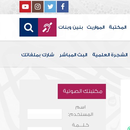
المكتبة
المواريث
بنين وبنات
الشجرة العلمية
البث المباشر
شارك بملفاتك
مكتبتك الصوتية
اسم
المستخدم:
كـلـــمـة