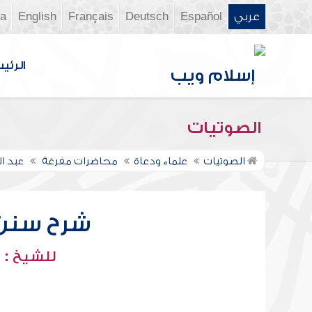
عربي
Español
Deutsch
Français
English
ia
الرئي
الصوتيات
الصوتيات
علماء ودعاة
محاضرات مفرغة
عبد ا
شرح سنن أب
للشيخ : 