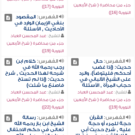
جزء من محاضرة ( شرح الأربعين
النووية [17])
النووية [16])
الفهرس:
المقصود
بنفي الإيمان الوارد في
الأحاديث , الأسئلة
للشيخ:
عبد المحسن العباد
جزء من محاضرة ( شرح الأربعين
النووية [19])
الفهرس:
حال
الفهرس:
كلام ابن
حديث: (إذا غضب
رجب رحمه الله في
أحدكم فليتوضأ)، والرد
شرحه لهذا الحديث , شرح
على الشيخ الألباني في
حديث: (إذا لم تستح
حجاب المرأة , الأسئلة
فاصنع ما شئت)
للشيخ:
عبد المحسن العباد
للشيخ:
عبد المحسن العباد
جزء من محاضرة ( شرح الأربعين
جزء من محاضرة ( شرح الأربعين
النووية [19])
النووية [22])
الفهرس:
القرآن
الفهرس:
رسالة
حجة للمرء أو حجة
الشيخ ابن باز رحمه الله
عليه , شرح حديث أبي
تعالى في حكم الاحتفال