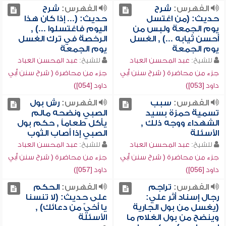
الفهرس:
شرح
الفهرس:
شرح
حديث: (من اغتسل
حديث: (... إذا كان هذا
يوم الجمعة ولبس من
اليوم فاغتسلوا ...) ,
أحسن ثيابه ...) , الغسل
الرخصة في ترك الغسل
يوم الجمعة
يوم الجمعة
للشيخ:
عبد المحسن العباد
للشيخ:
عبد المحسن العباد
جزء من محاضرة ( شرح سنن أبي
جزء من محاضرة ( شرح سنن أبي
داود [053])
داود [054])
الفهرس:
سبب
الفهرس:
رش بول
تسمية حمزة بسيد
الصبي ونضحه مالم
الشهداء ووجه ذلك ,
يأكل طعاماً , حكم بول
الأسئلة
الصبي إذا أصاب الثوب
للشيخ:
عبد المحسن العباد
للشيخ:
عبد المحسن العباد
جزء من محاضرة ( شرح سنن أبي
جزء من محاضرة ( شرح سنن أبي
داود [056])
داود [057])
الفهرس:
تراجم
الفهرس:
الحكم
رجال إسناد أثر علي:
على حديث: (لا تنسنا
(يغسل من بول الجارية
يا أخيّ من دعائك) ,
وينضح من بول الغلام ما
الأسئلة