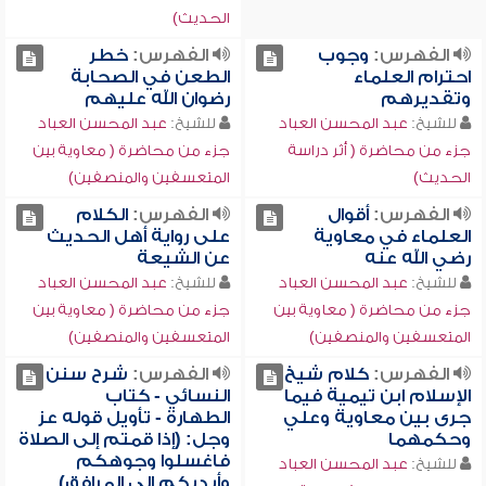
الحديث)
الفهرس:
وجوب
الفهرس:
خطر
احترام العلماء
الطعن في الصحابة
وتقديرهم
رضوان الله عليهم
للشيخ:
عبد المحسن العباد
للشيخ:
عبد المحسن العباد
جزء من محاضرة ( أثر دراسة
جزء من محاضرة ( معاوية بين
الحديث)
المتعسفين والمنصفين)
الفهرس:
أقوال
الفهرس:
الكلام
العلماء في معاوية
على رواية أهل الحديث
رضي الله عنه
عن الشيعة
للشيخ:
عبد المحسن العباد
للشيخ:
عبد المحسن العباد
جزء من محاضرة ( معاوية بين
جزء من محاضرة ( معاوية بين
المتعسفين والمنصفين)
المتعسفين والمنصفين)
الفهرس:
كلام شيخ
الفهرس:
شرح سنن
الإسلام ابن تيمية فيما
النسائي - كتاب
جرى بين معاوية وعلي
الطهارة - تأويل قوله عز
وحكمهما
وجل: (إذا قمتم إلى الصلاة
فاغسلوا وجوهكم
للشيخ:
عبد المحسن العباد
وأيديكم إلى المرافق)