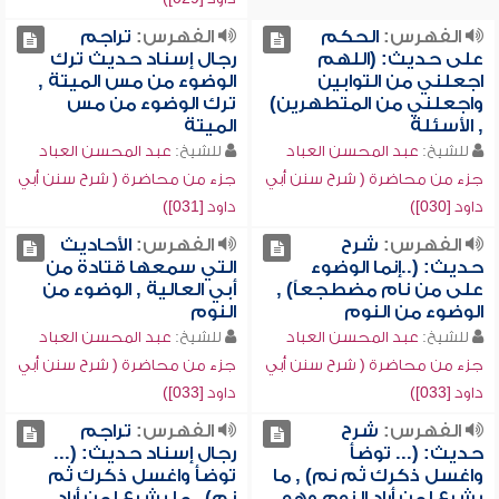
الفهرس:
الحكم
الفهرس:
تراجم
على حديث: (اللهم
رجال إسناد حديث ترك
اجعلني من التوابين
الوضوء من مس الميتة ,
واجعلني من المتطهرين)
ترك الوضوء من مس
, الأسئلة
الميتة
للشيخ:
عبد المحسن العباد
للشيخ:
عبد المحسن العباد
جزء من محاضرة ( شرح سنن أبي
جزء من محاضرة ( شرح سنن أبي
داود [030])
داود [031])
الفهرس:
شرح
الفهرس:
الأحاديث
حديث: (..إنما الوضوء
التي سمعها قتادة من
على من نام مضطجعاً) ,
أبي العالية , الوضوء من
الوضوء من النوم
النوم
للشيخ:
عبد المحسن العباد
للشيخ:
عبد المحسن العباد
جزء من محاضرة ( شرح سنن أبي
جزء من محاضرة ( شرح سنن أبي
داود [033])
داود [033])
الفهرس:
شرح
الفهرس:
تراجم
حديث: (... توضأ
رجال إسناد حديث: (...
واغسل ذكرك ثم نم) , ما
توضأ واغسل ذكرك ثم
يشرع لمن أراد النوم وهو
نم) , ما يشرع لمن أراد