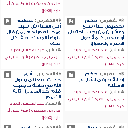
جزء من محاضرة ( شرح سنن أبي
داود [038])
الفهرس:
حكم
الفهرس:
تعظيم
تخصيص ليلة سبع
أهل السنة لآل البيت
وعشرين من رجب باحتفال
ومحبتهم لهم , من قال
أو عبادة , كلمة حول
تتوضأ المستحاضة لكل
الإسراء والمعراج
صلاة
للشيخ:
عبد المحسن العباد
للشيخ:
عبد المحسن العباد
جزء من محاضرة ( شرح سنن أبي
جزء من محاضرة ( شرح سنن أبي
داود [044])
داود [046])
الفهرس:
حكم
الفهرس:
شرح
إطالة طرفي الشارب ,
حديث: (بعثني رسول
الأسئلة
الله في حاجة فأجنبت
فلم أجد الماء...) , تابع
للشيخ:
عبد المحسن العباد
التيمم
جزء من محاضرة ( شرح سنن أبي
للشيخ:
عبد المحسن العباد
داود [047])
جزء من محاضرة ( شرح سنن أبي
داود [050])
الفهرس:
شرح
الفهرس:
تراجم