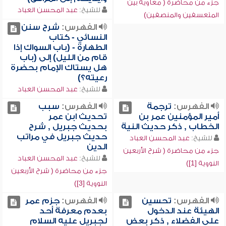
جزء من محاضرة ( معاوية بين
للشيخ:
عبد المحسن العباد
المتعسفين والمنصفين)
الفهرس:
شرح سنن
النسائي - كتاب
الطهارة - (باب السواك إذا
قام من الليل) إلى (باب
هل يستاك الإمام بحضرة
رعيته؟)
للشيخ:
عبد المحسن العباد
الفهرس:
ترجمة
الفهرس:
سبب
أمير المؤمنين عمر بن
تحديث ابن عمر
الخطاب , ذكر حديث النية
بحديث جبريل , شرح
حديث جبريل في مراتب
للشيخ:
عبد المحسن العباد
الدين
جزء من محاضرة ( شرح الأربعين
للشيخ:
عبد المحسن العباد
النووية [1])
جزء من محاضرة ( شرح الأربعين
النووية [3])
الفهرس:
تحسين
الفهرس:
جزم عمر
الهيئة عند الدخول
بعدم معرفة أحد
على الفضلاء , ذكر بعض
لجبريل عليه السلام