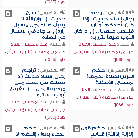
داود [085])
الفهرس:
تراجم
الفهرس:
شرح
رجال إسناد حديث: (إذا
حديث: (.. وإن الله لا
كان لأحدكم ثوبان
يقبل صلاة رجل مسبل
فليصل فيهما ...) , إذا كان
إزاره) , ما جاء في الإسبال
الثوب ضيقاً يتزر به
في الصلاة
للشيخ:
عبد المحسن العباد
للشيخ:
عبد المحسن العباد
جزء من محاضرة ( شرح سنن أبي
جزء من محاضرة ( شرح سنن أبي
داود [085])
داود [085])
الفهرس:
حكم
الفهرس:
تراجم
التزين لصلاة الجمعة
رجال إسناد حديث (إذا
بمشلح , الأسئلة
جعلت بين يديك مثل
مؤخرة الرحل ...) , تفريع
للشيخ:
عبد المحسن العباد
أبواب السترة
جزء من محاضرة ( شرح سنن أبي
للشيخ:
عبد المحسن العباد
داود [086])
جزء من محاضرة ( شرح سنن أبي
داود [090])
الفهرس:
حكم قول
الفهرس:
حكم
(لا إله إلا الله) قياساً
الدعاء بقول (اللهم لا