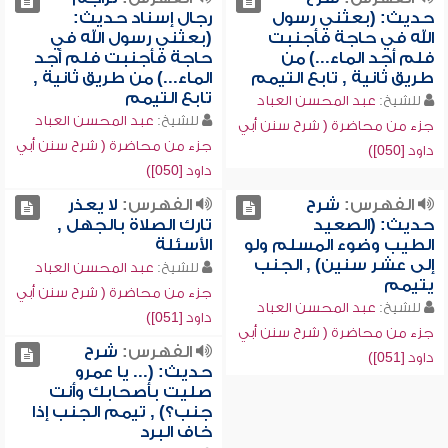
حديث: (بعثني رسول
رجال إسناد حديث:
الله في حاجة فأجنبت
(بعثني رسول الله في
فلم أجد الماء...) من
حاجة فأجنبت فلم أجد
طريق ثانية , تابع التيمم
الماء...) من طريق ثانية ,
تابع التيمم
للشيخ:
عبد المحسن العباد
للشيخ:
عبد المحسن العباد
جزء من محاضرة ( شرح سنن أبي
جزء من محاضرة ( شرح سنن أبي
داود [050])
داود [050])
الفهرس:
شرح
الفهرس:
لا يعذر
حديث: (الصعيد
تارك الصلاة بالجهل ,
الطيب وضوء المسلم ولو
الأسئلة
إلى عشر سنين) , الجنب
للشيخ:
عبد المحسن العباد
يتيمم
جزء من محاضرة ( شرح سنن أبي
للشيخ:
عبد المحسن العباد
داود [051])
جزء من محاضرة ( شرح سنن أبي
الفهرس:
شرح
داود [051])
حديث: (... يا عمرو
صليت بأصحابك وأنت
جنب؟) , تيمم الجنب إذا
خاف البرد