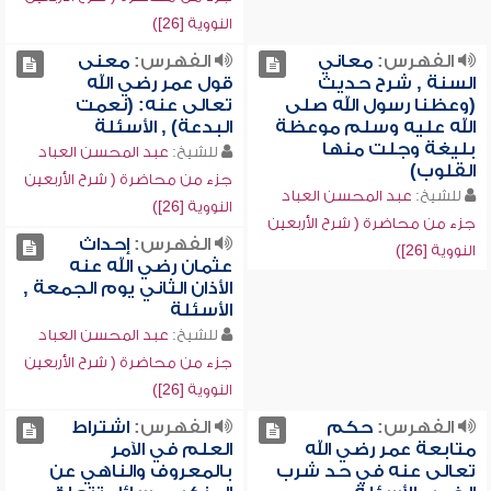
النووية [26])
الفهرس:
معاني
الفهرس:
معنى
السنة , شرح حديث
قول عمر رضي الله
(وعظنا رسول الله صلى
تعالى عنه: (نعمت
الله عليه وسلم موعظة
البدعة) , الأسئلة
بليغة وجلت منها
للشيخ:
عبد المحسن العباد
القلوب)
جزء من محاضرة ( شرح الأربعين
للشيخ:
عبد المحسن العباد
النووية [26])
جزء من محاضرة ( شرح الأربعين
الفهرس:
إحداث
النووية [26])
عثمان رضي الله عنه
الأذان الثاني يوم الجمعة ,
الأسئلة
للشيخ:
عبد المحسن العباد
جزء من محاضرة ( شرح الأربعين
النووية [26])
الفهرس:
حكم
الفهرس:
اشتراط
متابعة عمر رضي الله
العلم في الآمر
تعالى عنه في حد شرب
بالمعروف والناهي عن