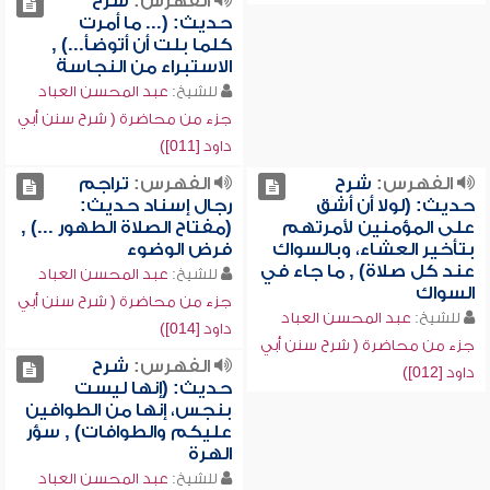
الفهرس:
شرح
حديث: (... ما أمرت
كلما بلت أن أتوضأ...) ,
الاستبراء من النجاسة
للشيخ:
عبد المحسن العباد
جزء من محاضرة ( شرح سنن أبي
داود [011])
الفهرس:
شرح
الفهرس:
تراجم
حديث: (لولا أن أشق
رجال إسناد حديث:
على المؤمنين لأمرتهم
(مفتاح الصلاة الطهور ...) ,
بتأخير العشاء، وبالسواك
فرض الوضوء
عند كل صلاة) , ما جاء في
للشيخ:
عبد المحسن العباد
السواك
جزء من محاضرة ( شرح سنن أبي
للشيخ:
عبد المحسن العباد
داود [014])
جزء من محاضرة ( شرح سنن أبي
الفهرس:
شرح
داود [012])
حديث: (إنها ليست
بنجس، إنها من الطوافين
عليكم والطوافات) , سؤر
الهرة
للشيخ:
عبد المحسن العباد