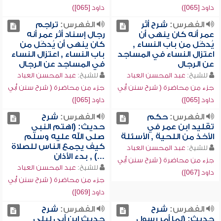
داود [065])
داود [065])
الفهرس:
شرح أثر
الفهرس:
تراجم
عمر أنه كان ينهى أن
رجال إسناد أثر عمر أنه
يُدخَل من باب النساء ,
كان ينهى أن يُدخَل من
اعتزال النساء في المساجد
باب النساء , اعتزال النساء
عن الرجال
في المساجد عن الرجال
للشيخ:
عبد المحسن العباد
للشيخ:
عبد المحسن العباد
جزء من محاضرة ( شرح سنن أبي
جزء من محاضرة ( شرح سنن أبي
داود [065])
داود [065])
الفهرس:
حكم
الفهرس:
شرح
تقليد ابن عمر في
حديث: (اهتم النبي
الأخذ من اللحية , الأسئلة
صلى الله عليه وسلم
كيف يجمع الناس للصلاة
للشيخ:
عبد المحسن العباد
...) , بدء الأذان
جزء من محاضرة ( شرح سنن أبي
للشيخ:
عبد المحسن العباد
داود [067])
جزء من محاضرة ( شرح سنن أبي
داود [069])
الفهرس:
شرح
الفهرس:
شرح
حديث: (لما أمر رسول
حديث ابن أبي ليلى