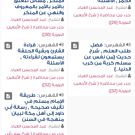
الخمر , الأسئلة
المنكر , مسائل تتعلق
بالأمر بالأمر بالمعروف
للشيخ:
عبد المحسن العباد
والنهي عن المنكر
جزء من محاضرة ( شرح الأربعين
للشيخ:
عبد المحسن العباد
النووية [26])
جزء من محاضرة ( شرح الأربعين
النووية [30])
الفهرس:
فضل
الفهرس:
قراءة
طلب العلم , شرح
القارئ وبقية الحلقة
حديث (من نفس عن
يستمعون لقراءته ,
مسلم كربة من كرب
الأسئلة
الدنيا..)
للشيخ:
عبد المحسن العباد
للشيخ:
عبد المحسن العباد
جزء من محاضرة ( شرح الأربعين
جزء من محاضرة ( شرح الأربعين
النووية [32])
النووية [32])
الفهرس:
طريقة
الإمام مسلم في
تأليف صحيحه , رسالة أبي
داود إلى أهل مكة لبيان
منهجه في السنن
للشيخ:
عبد المحسن العباد
جزء من محاضرة ( شرح سنن أبي