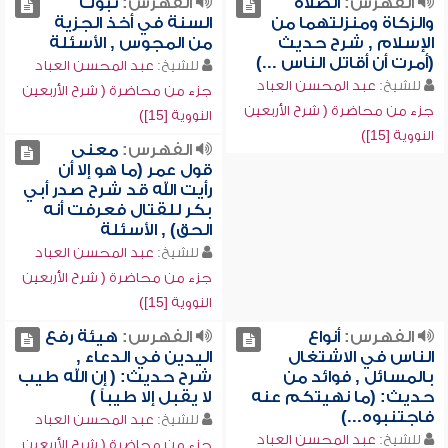
الفهرس:
الصلاة
الفهرس:
ثبوت
والزكاة ومنزلتهما من
السنة في أخذ الجزية
الإسلام , شرح حديث
من المجوس , الأسئلة
(أمرت أن أقاتل الناس ...)
للشيخ:
عبد المحسن العباد
للشيخ:
عبد المحسن العباد
جزء من محاضرة ( شرح الأربعين
جزء من محاضرة ( شرح الأربعين
النووية [15])
النووية [15])
الفهرس:
معنى
قول عمر (ما هو إلا أن
رأيت الله قد شرح صدر أبي
بكر للقتال فعرفت أنه
الحق) , الأسئلة
للشيخ:
عبد المحسن العباد
جزء من محاضرة ( شرح الأربعين
النووية [15])
الفهرس:
أنواع
الفهرس:
هيئة رفع
الناس في الاشتغال
اليدين في الدعاء ,
بالمسائل , فوائد من
شرح حديث: ( إن الله طيب
حديث: (ما نهيتكم عنه
لا يقبل إلا طيباً )
فاجتنبوه...)
للشيخ:
عبد المحسن العباد
للشيخ:
عبد المحسن العباد
جزء من محاضرة ( شرح الأربعين