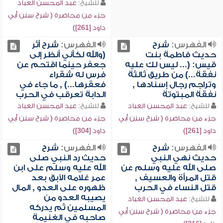
للشيخ:
عبد المحسن العباد
جزء من محاضرة ( شرح سنن أبي
داود [261])
الفهرس:
شرح
الفهرس:
شرح أثر
حديث فاطمة بنت
(والله لكأني أنظر إلى
قيس: (... ليس لكِ عليه
جعفر حينما اقتحم عن
نفقة...) من طريق ثالثة
فرس له شقراء
وتراجم رجال إسنادها ,
فعقرها...) , ما جاء في
نفقة المبتوتة
الدابة تعرقب في الحرب
للشيخ:
عبد المحسن العباد
للشيخ:
عبد المحسن العباد
جزء من محاضرة ( شرح سنن أبي
جزء من محاضرة ( شرح سنن أبي
داود [261])
داود [304])
الفهرس:
شرح
الفهرس:
شرح
حديث نهي النبي
حديث رد النبي صلى
صلى الله عليه وسلم عن
الله عليه وسلم على ابن
قتل المرأة والعسيف ,
عمر غلامه الآبق بعد
قتل النساء في الحرب
ظهوره على العدو , المال
يصيبه العدو من
للشيخ:
عبد المحسن العباد
المسلمين ثم يدركه
جزء من محاضرة ( شرح سنن أبي
صاحبه في الغنيمة