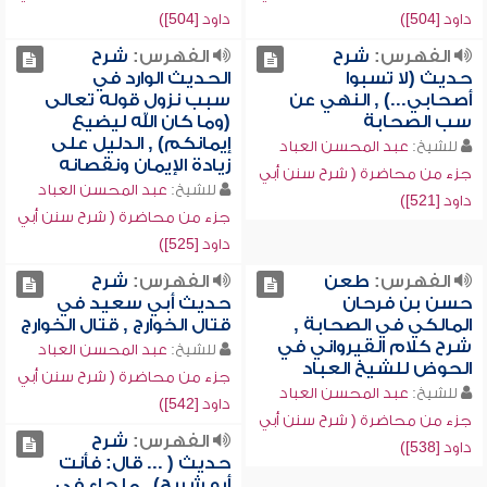
داود [504])
داود [504])
الفهرس:
شرح
الفهرس:
شرح
حديث (لا تسبوا
الحديث الوارد في
أصحابي...) , النهي عن
سبب نزول قوله تعالى
سب الصحابة
(وما كان الله ليضيع
إيمانكم) , الدليل على
للشيخ:
عبد المحسن العباد
زيادة الإيمان ونقصانه
جزء من محاضرة ( شرح سنن أبي
للشيخ:
عبد المحسن العباد
داود [521])
جزء من محاضرة ( شرح سنن أبي
داود [525])
الفهرس:
طعن
الفهرس:
شرح
حسن بن فرحان
حديث أبي سعيد في
المالكي في الصحابة ,
قتال الخوارج , قتال الخوارج
شرح كلام القيرواني في
للشيخ:
عبد المحسن العباد
الحوض للشيخ العباد
جزء من محاضرة ( شرح سنن أبي
للشيخ:
عبد المحسن العباد
داود [542])
جزء من محاضرة ( شرح سنن أبي
الفهرس:
شرح
داود [538])
حديث ( ... قال: فأنت
أبو شريح) , ما جاء في