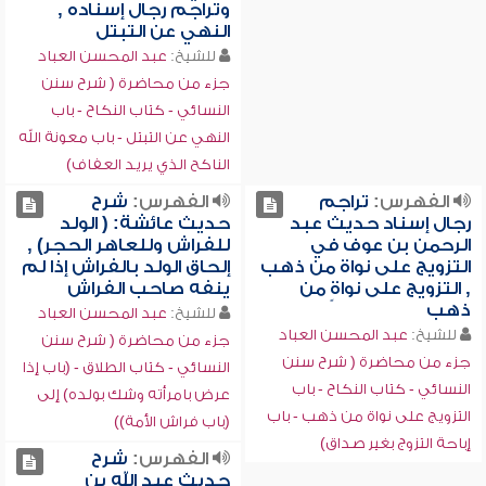
وتراجم رجال إسناده ,
النهي عن التبتل
للشيخ:
عبد المحسن العباد
جزء من محاضرة ( شرح سنن
النسائي - كتاب النكاح - باب
النهي عن التبتل - باب معونة الله
الناكح الذي يريد العفاف)
الفهرس:
تراجم
الفهرس:
شرح
رجال إسناد حديث عبد
حديث عائشة: ( الولد
الرحمن بن عوف في
للفراش وللعاهر الحجر) ,
التزويج على نواة من ذهب
إلحاق الولد بالفراش إذا لم
, التزويج على نواةٍ من
ينفه صاحب الفراش
ذهب
للشيخ:
عبد المحسن العباد
للشيخ:
عبد المحسن العباد
جزء من محاضرة ( شرح سنن
جزء من محاضرة ( شرح سنن
النسائي - كتاب الطلاق - (باب إذا
النسائي - كتاب النكاح - باب
عرض بامرأته وشك بولده) إلى
التزويج على نواة من ذهب - باب
(باب فراش الأمة))
إباحة التزوج بغير صداق)
الفهرس:
شرح
حديث عبد الله بن