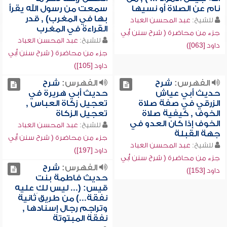
نام عن الصلاة أو نسيها
سمعت من رسول الله يقرأ
بها في المغرب) , قدر
للشيخ:
عبد المحسن العباد
القراءة في المغرب
جزء من محاضرة ( شرح سنن أبي
للشيخ:
عبد المحسن العباد
داود [063])
جزء من محاضرة ( شرح سنن أبي
داود [105])
الفهرس:
شرح
الفهرس:
شرح
حديث أبي عياش
حديث أبي هريرة في
الزرقي في صفة صلاة
تعجيل زكاة العباس ,
الخوف , كيفية صلاة
تعجيل الزكاة
الخوف إذا كان العدو في
للشيخ:
عبد المحسن العباد
جهة القبلة
جزء من محاضرة ( شرح سنن أبي
للشيخ:
عبد المحسن العباد
داود [197])
جزء من محاضرة ( شرح سنن أبي
الفهرس:
شرح
داود [153])
حديث فاطمة بنت
قيس: (... ليس لكِ عليه
نفقة...) من طريق ثانية
وتراجم رجال إسنادها ,
نفقة المبتوتة