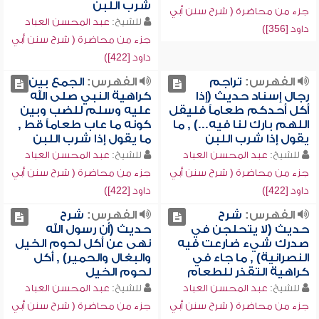
شرب اللبن
جزء من محاضرة ( شرح سنن أبي
للشيخ:
عبد المحسن العباد
داود [356])
جزء من محاضرة ( شرح سنن أبي
داود [422])
الفهرس:
تراجم
الفهرس:
الجمع بين
رجال إسناد حديث (إذا
كراهية النبي صلى الله
أكل أحدكم طعاماً فليقل
عليه وسلم للضب وبين
اللهم بارك لنا فيه...) , ما
كونه ما عاب طعاماً قط ,
يقول إذا شرب اللبن
ما يقول إذا شرب اللبن
للشيخ:
عبد المحسن العباد
للشيخ:
عبد المحسن العباد
جزء من محاضرة ( شرح سنن أبي
جزء من محاضرة ( شرح سنن أبي
داود [422])
داود [422])
الفهرس:
شرح
الفهرس:
شرح
حديث (لا يتحلجن في
حديث (أن رسول الله
صدرك شيء ضارعت فيه
نهى عن أكل لحوم الخيل
النصرانية) , ما جاء في
والبغال والحمير) , أكل
كراهية التقذر للطعام
لحوم الخيل
للشيخ:
عبد المحسن العباد
للشيخ:
عبد المحسن العباد
جزء من محاضرة ( شرح سنن أبي
جزء من محاضرة ( شرح سنن أبي