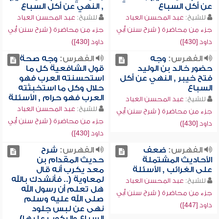
عن أكل السباع
, النهي عن أكل السباع
للشيخ:
عبد المحسن العباد
للشيخ:
عبد المحسن العباد
جزء من محاضرة ( شرح سنن أبي
جزء من محاضرة ( شرح سنن أبي
داود [430])
داود [430])
الفهرس:
وجه
الفهرس:
وجه صحة
حضور خالد بن الوليد
قول الشافعية كل ما
فتح خيبر , النهي عن أكل
استحسنته العرب فهو
السباع
حلال وكل ما استخبثته
العرب فهو حرام , الأسئلة
للشيخ:
عبد المحسن العباد
للشيخ:
عبد المحسن العباد
جزء من محاضرة ( شرح سنن أبي
جزء من محاضرة ( شرح سنن أبي
داود [430])
داود [430])
الفهرس:
ضعف
الفهرس:
شرح
الأحاديث المشتملة
حديث المقدام بن
على الغرائب , الأسئلة
معد يكرب أنه قال
لمعاوية (.. فأنشدك بالله
للشيخ:
عبد المحسن العباد
هل تعلم أن رسول الله
جزء من محاضرة ( شرح سنن أبي
صلى الله عليه وسلم
داود [447])
نهى عن لبس جلود
السباع والركوب عليها) ,