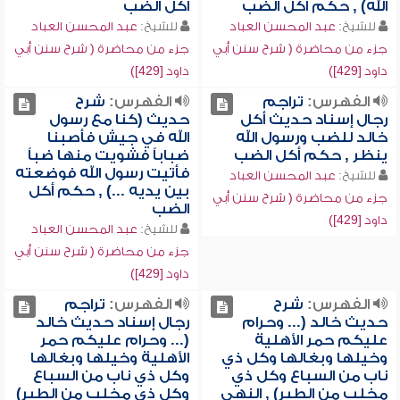
الله) , حكم أكل الضب
أكل الضب
للشيخ:
عبد المحسن العباد
للشيخ:
عبد المحسن العباد
جزء من محاضرة ( شرح سنن أبي
جزء من محاضرة ( شرح سنن أبي
داود [429])
داود [429])
الفهرس:
تراجم
الفهرس:
شرح
رجال إسناد حديث أكل
حديث (كنا مع رسول
خالد للضب ورسول الله
الله في جيش فأصبنا
ينظر , حكم أكل الضب
ضباباً فشويت منها ضباً
فأتيت رسول الله فوضعته
للشيخ:
عبد المحسن العباد
بين يديه ...) , حكم أكل
جزء من محاضرة ( شرح سنن أبي
الضب
داود [429])
للشيخ:
عبد المحسن العباد
جزء من محاضرة ( شرح سنن أبي
داود [429])
الفهرس:
شرح
الفهرس:
تراجم
حديث خالد (... وحرام
رجال إسناد حديث خالد
عليكم حمر الأهلية
(... وحرام عليكم حمر
وخيلها وبغالها وكل ذي
الأهلية وخيلها وبغالها
ناب من السباع وكل ذي
وكل ذي ناب من السباع
مخلب من الطير) , النهي
وكل ذي مخلب من الطير)