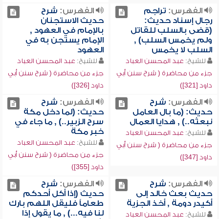
الفهرس:
تراجم
الفهرس:
شرح
رجال إسناد حديث:
حديث الاستجنان
(قضى بالسلب للقاتل
بالإمام في العهود ,
ولم يخمس السلب) ,
الإمام يستجن به في
السلب لا يخمس
العهود
للشيخ:
عبد المحسن العباد
للشيخ:
عبد المحسن العباد
جزء من محاضرة ( شرح سنن أبي
جزء من محاضرة ( شرح سنن أبي
داود [321])
داود [326])
الفهرس:
شرح
الفهرس:
شرح
حديث: (ما بال العامل
حديث: (لما دخل مكة
نبعثه..) , هدايا العمال
سرح الزبير..) , ما جاء في
خبر مكة
للشيخ:
عبد المحسن العباد
للشيخ:
عبد المحسن العباد
جزء من محاضرة ( شرح سنن أبي
جزء من محاضرة ( شرح سنن أبي
داود [347])
داود [355])
الفهرس:
شرح
الفهرس:
شرح
حديث بعث خالد إلى
حديث (إذا أكل أحدكم
أكيدر دومة , أخذ الجزية
طعاماً فليقل اللهم بارك
لنا فيه...) , ما يقول إذا
للشيخ:
عبد المحسن العباد