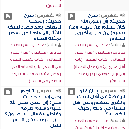
السلام))
الفهرس:
شرح
الفهرس:
شرح
حديث: (أن رسول الله
حديث: (يمكث
كان يسلم عن يمينه وعن
المهاجر بعد قضاء نسكه
يساره) من طريق أخرى ,
ثلاثاً) , المقام الذي يقصر
السلام
بمثله الصلاة
للشيخ:
عبد المحسن العباد
للشيخ:
عبد المحسن العباد
جزء من محاضرة ( شرح سنن
جزء من محاضرة ( شرح سنن
النسائي - كتاب السهو - (باب
النسائي - كتاب تقصير الصلاة
أقل ما يجزئ من عمل الصلاة)
في السفر - باب المقام الذي
إلى (باب موضع اليدين عند
يقصر بمثله الصلاة - باب ترك
السلام))
التطوع في السفر)
الفهرس:
بيان غلو
الفهرس:
تراجم
الرافضة في أهل البيت
رجال إسناد حديث
والفرق بينهم وبين أهل
علي: (أن النبي صلى الله
السنة في ذلك , كيف
عليه وسلم طرقه
الخطبة؟
وفاطمة فقال: ألا تصلون؟
...) , الترغيب في قيام
للشيخ:
عبد المحسن العباد
الليل
جزء من محاضرة ( شرح سنن