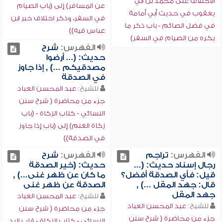
الاختلاف على محمد بن أبي
عن المسافر) إلى (باب الصيام
يعقوب في حديث أبي أمامة
في السفر، وذكر اختلاف خبر ابن
في فضل الصائم - باب ذكر ما
عباس فيه))
يكره من الصيام في السفر)
الفهرس:
شرح
حديث: (... أرضوا
مصدقيكم ...) , إذا جاوز
في الصدقة
للشيخ:
عبد المحسن العباد
جزء من محاضرة ( شرح سنن
النسائي - كتاب الزكاة - (باب
زكاة الغنم) إلى (باب إذا جاوز
في الصدقة))
الفهرس:
تراجم
الفهرس:
شرح
رجال إسناد حديث: (...
حديث: (خير الصدقة
قيل: فأي الصدقة أفضل؟
ما كان عن ظهر غنى...) ,
قال: جهد المقل ...) ,
الصدقة عن ظهر غنى
جهد المقل
للشيخ:
عبد المحسن العباد
للشيخ:
عبد المحسن العباد
جزء من محاضرة ( شرح سنن
جزء من محاضرة ( شرح سنن
النسائي - كتاب الزكاة - (باب اليد