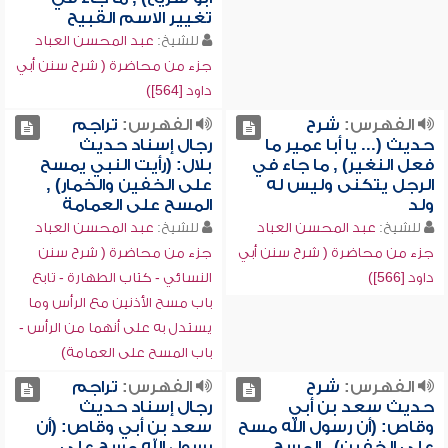
تغيير الاسم القبيح
للشيخ:
عبد المحسن العباد
جزء من محاضرة ( شرح سنن أبي
داود [564])
الفهرس:
شرح
الفهرس:
تراجم
حديث (... يا أبا عمير ما
رجال إسناد حديث
فعل النغير) , ما جاء في
بلال: (رأيت النبي يمسح
الرجل يتكنى وليس له
على الخفين والخمار) ,
ولد
المسح على العمامة
للشيخ:
عبد المحسن العباد
للشيخ:
عبد المحسن العباد
جزء من محاضرة ( شرح سنن أبي
جزء من محاضرة ( شرح سنن
داود [566])
النسائي - كتاب الطهارة - تابع
باب مسح الأذنين مع الرأس وما
يستدل به على أنهما من الرأس -
باب المسح على العمامة)
الفهرس:
شرح
الفهرس:
تراجم
حديث سعد بن أبي
رجال إسناد حديث
وقاص: (أن رسول الله مسح
سعد بن أبي وقاص: (أن
على الخفين) , المسح
رسول الله مسح على