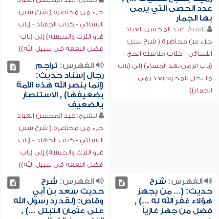
عدد الحصى التي يرمى
جزء من محاضرة ( شرح سنن
بها الجمار
النسائي - كتاب الجهاد - (باب
للشيخ:
عبد المحسن العباد
غزو الترك والحبشة) إلى (باب
جزء من محاضرة ( شرح سنن
فضل النفقة في سبيل الله))
النسائي - كتاب مناسك الحج -
الفهرس:
تراجم
(باب الرمي بعد المساء) إلى (باب
رجال إسناد حديث:
ما يحل للمحرم بعد رمي
(إنما ينصر الله هذه الأمة
الجمار))
بضعيفها) , الاستنصار
بالضعيف
للشيخ:
عبد المحسن العباد
جزء من محاضرة ( شرح سنن
النسائي - كتاب الجهاد - (باب
غزو الترك والحبشة) إلى (باب
فضل النفقة في سبيل الله))
الفهرس:
شرح
الفهرس:
شرح
حديث: (... من يجهز
حديث سعد بن أبي
هؤلاء غفر الله له ...) ,
وقاص: (لقد رد رسول الله
فضل من جهز غازياً
على عثمان التبتل ...) ,