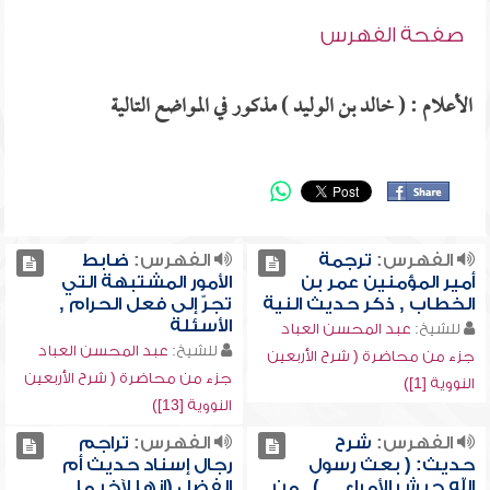
صفحة الفهرس
الأعلام : ( خالد بن الوليد ) مذكور في المواضع التالية
الفهرس:
ترجمة
الفهرس:
ضابط
أمير المؤمنين عمر بن
الأمور المشتبهة التي
الخطاب , ذكر حديث النية
تجرّ إلى فعل الحرام ,
الأسئلة
للشيخ:
عبد المحسن العباد
للشيخ:
عبد المحسن العباد
جزء من محاضرة ( شرح الأربعين
جزء من محاضرة ( شرح الأربعين
النووية [1])
النووية [13])
الفهرس:
شرح
الفهرس:
تراجم
حديث: ( بعث رسول
رجال إسناد حديث أم
الله جيش الأمراء ... ) , من
الفضل (إنها لآخر ما