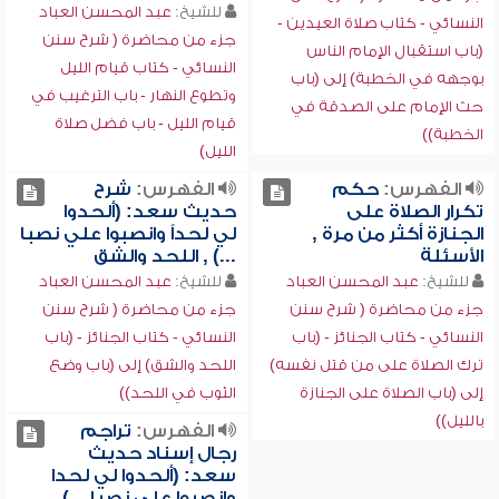
للشيخ:
عبد المحسن العباد
النسائي - كتاب صلاة العيدين -
جزء من محاضرة ( شرح سنن
(باب استقبال الإمام الناس
النسائي - كتاب قيام الليل
بوجهه في الخطبة) إلى (باب
وتطوع النهار - باب الترغيب في
حث الإمام على الصدقة في
قيام الليل - باب فضل صلاة
الخطبة))
الليل)
الفهرس:
حكم
الفهرس:
شرح
تكرار الصلاة على
حديث سعد: (ألحدوا
الجنازة أكثر من مرة ,
لي لحداً وانصبوا علي نصبا
الأسئلة
...) , اللحد والشق
للشيخ:
عبد المحسن العباد
للشيخ:
عبد المحسن العباد
جزء من محاضرة ( شرح سنن
جزء من محاضرة ( شرح سنن
النسائي - كتاب الجنائز - (باب
النسائي - كتاب الجنائز - (باب
ترك الصلاة على من قتل نفسه)
اللحد والشق) إلى (باب وضع
إلى (باب الصلاة على الجنازة
الثوب في اللحد))
بالليل))
الفهرس:
تراجم
رجال إسناد حديث
سعد: (ألحدوا لي لحدا
وانصبوا علي نصبا ...) ,