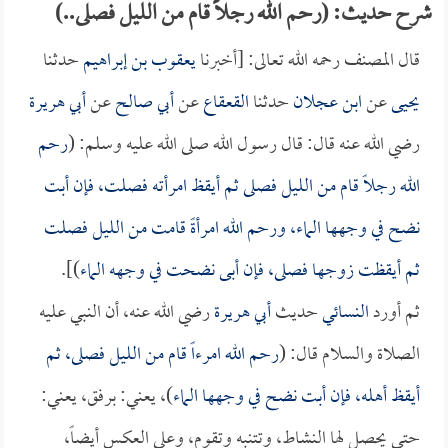
شرح حديث: (رحم الله رجلاً قام من الليل فصلى..)
قال المصنف رحمه الله تعالى: [أخبرنا
يعقوب بن إبراهيم
حدثنا
يحيى
عن
ابن عجلان
حدثنا
القعقاع
عن
أبي صالح
عن
أبي هريرة
رضي الله عنه قال: قال رسول الله صلى الله عليه وسلم: (
رحم
الله رجلاً قام من الليل فصلى ثم أيقظ امرأته فصلت، فإن أبت
نضح في وجهها الماء، ورحم الله امرأةً قامت من الليل فصلت
ثم أيقظت زوجها فصلى، فإن أبى نضحت في وجهه الماء
)].
ثم أورد
النسائي
حديث
أبي هريرة
رضي الله عنه، أن النبي عليه
الصلاة والسلام قال: (
رحم الله امرءاً قام من الليل فصلى، ثم
أيقظ أهله، فإن أبت نضح في وجهها الماء
)، يعني: برفق، يعني:
حتى يحصل لها النشاط، وتتنبه وتقوم، وعلى العكس أيضاً،