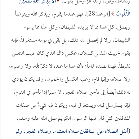
ونشاط، وقوة، والله عز وجل يقول:
أَلا بِذِكْرِ اللَّهِ تَطْمَئِنُّ
الْقُلُوبُ
[الرعد:28]، فهو عندما يقوم، ويذكر الله ويتوضأ
ويصلي، كل هذا مما لا يريده الشيطان، وكل هذا مما يسوء
الشيطان، وإلا لم يحصل منه ذلك، بل بقي في نومه مستغرقاً، فإنه
يقوم خبيث النفس كسلان، عكس ذاك الذي كان طيب النفس
نشيطاً، فهذا بضده تماماً؛ لأن هذا ما عنده لا ذكرٌ لله، ولا وضوء،
ولا صلاة، وإنما قام، وعليه الكسل والخمول، وقد يكون يؤدي
به ذلك أيضاً إلى تأخير صلاة الفجر، لا سيما إذا تأخر في النوم،
فإنه يسترسل فيه، ويستغرق فيه، ويكون فيه شيءٌ من صفات
المنافقين التي قال فيها الرسول الكريم صلى الله عليه وسلم:
(
أثقل الصلاة على المنافقين صلاة العشاء، وصلاة الفجر، ولو