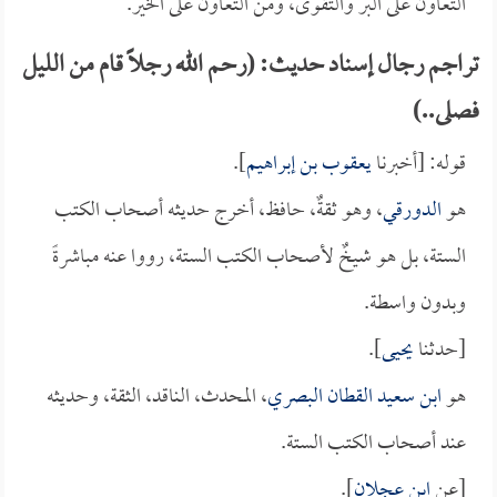
التعاون على البر والتقوى، ومن التعاون على الخير.
تراجم رجال إسناد حديث: (رحم الله رجلاً قام من الليل
فصلى..)
قوله: [أخبرنا
يعقوب بن إبراهيم
].
هو
الدورقي
، وهو ثقةٌ، حافظ، أخرج حديثه أصحاب الكتب
الستة، بل هو شيخٌ لأصحاب الكتب الستة، رووا عنه مباشرةً
وبدون واسطة.
[حدثنا
يحيى
].
هو
ابن سعيد القطان البصري
، المحدث، الناقد، الثقة، وحديثه
عند أصحاب الكتب الستة.
[عن
ابن عجلان
].