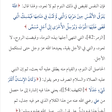
فإن النفس تقبض في ذلك النوم ثم لا تعود، ولهذا قال:
اللَّهُ
يَتَوَفَّى الأَنْفُسَ حِينَ مَوْتِهَا وَالَّتِي لَمْ تَمُتْ فِي مَنَامِهَا فَيُمْسِكُ الَّتِي
قَضَى عَلَيْهَا الْمَوْتَ وَيُرْسِلُ الأُخْرَى إِلَى أَجَلٍ مُسَمًّى
[الزمر:42]، التي انتهى أجلها بهذه النومة، وقبضت الروح، لا
تعود، والتي في الأجل بقية، يعيدها الله عز وجل حتى تستكمل
الأجل.
الحاصل أن النوم، والقيام منه يطلق عليه أنه بعث، ثم إن النبي
عليه الصلاة والسلام انصرف وهو يقول: (
وَكَانَ الإِنسَانُ أَكْثَرَ
شَيْءٍ جَدَلًا
[الكهف:54])، يعني هذا فيه إشارة إلى ما حصل
من
علي
رضي الله عنه من هذا الكلام الذي هو فيه جدل، ثم
أيضاً هذا فيه دليلٌ على قول النبي صلى الله عليه وسلم: (