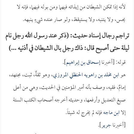
لأنه إذا تمكن الشيطان من إيذائه فيهما ومن بوله فيهما، فإنه لا
يحس، ولا يتنبه، ولا يستيقظ، ولو صار عنده شيءٍ ينبهه.
تراجم رجال إسناد حديث: (ذكر عند رسول الله رجل نام
ليلة حتى أصبح قال: ذاك رجل بال الشيطان في أذنيه ...)
قوله: [أخبرنا
إسحاق بن إبراهيم
].
هو
ابن مخلد بن راهويه الحنظلي المروزي
، وهو ثقةٌ، ثبت، مجتهد،
إمامٌ، فقيه، وصف بأنه أمير المؤمنين في الحديث، وهي من أعلى
صيغ التعديل وأرفعها، وحديثه أخرجه أصحاب الكتب الستة
إلا
ابن ماجه
فإنه لم يخرج له شيئاً.
[أخبرنا
جرير
].