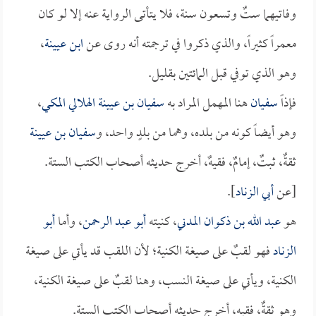
وفاتيهما ستٌ وتسعون سنة، فلا يتأتى الرواية عنه إلا لو كان
معمراً كثيراً، والذي ذكروا في ترجمته أنه روى عن
ابن عيينة
،
وهو الذي توفي قبل المائتين بقليل.
فإذاً
سفيان
هنا المهمل المراد به
سفيان بن عيينة الهلالي المكي
،
وهو أيضاً كونه من بلده، وهما من بلدٍ واحد، و
سفيان بن عيينة
ثقةٌ، ثبتٌ، إمامٌ، فقيهٌ، أخرج حديثه أصحاب الكتب الستة.
[عن
أبي الزناد
].
هو
عبد الله بن ذكوان المدني
، كنيته
أبو عبد الرحمن
، وأما
أبو
الزناد
فهو لقبٌ على صيغة الكنية؛ لأن اللقب قد يأتي على صيغة
الكنية، ويأتي على صيغة النسب، وهنا لقبٌ على صيغة الكنية،
وهو ثقةٌ، فقيه، أخرج حديثه أصحاب الكتب الستة.