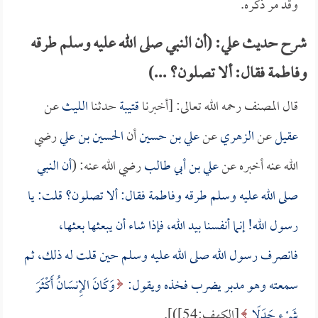
وقد مر ذكره.
شرح حديث علي: (أن النبي صلى الله عليه وسلم طرقه
وفاطمة فقال: ألا تصلون؟ ...)
قال المصنف رحمه الله تعالى: [أخبرنا
قتيبة
حدثنا
الليث
عن
عقيل
عن
الزهري
عن
علي بن حسين
أن
الحسين بن علي
رضي
الله عنه أخبره عن
علي بن أبي طالب
رضي الله عنه: (
أن النبي
صلى الله عليه وسلم طرقه و
فاطمة
فقال: ألا تصلون؟ قلت: يا
رسول الله! إنما أنفسنا بيد الله، فإذا شاء أن يبعثها بعثها،
فانصرف رسول الله صلى الله عليه وسلم حين قلت له ذلك، ثم
سمعته وهو مدبر يضرب فخذه ويقول:
وَكَانَ الإِنسَانُ أَكْثَرَ
شَيْءٍ جَدَلًا
[الكهف:54])].