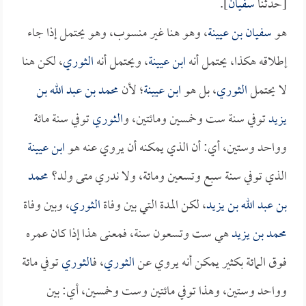
[حدثنا
سفيان
].
هو
سفيان بن عيينة
، وهو هنا غير منسوب، وهو يحتمل إذا جاء
إطلاقه هكذا، يحتمل أنه
ابن عيينة
، ويحتمل أنه
الثوري
، لكن هنا
لا يحتمل
الثوري
، بل هو
ابن عيينة
؛ لأن
محمد بن عبد الله بن
يزيد
توفي سنة ست وخمسين ومائتين، و
الثوري
توفي سنة مائة
وواحد وستين، أي: أن الذي يمكنه أن يروي عنه هو
ابن عيينة
الذي توفي سنة سبع وتسعين ومائة، ولا ندري متى ولد؟
محمد
بن عبد الله بن يزيد
، لكن المدة التي بين وفاة
الثوري
، وبين وفاة
محمد بن يزيد
هي ست وتسعون سنة، فمعنى هذا إذا كان عمره
فوق المائة بكثير يمكن أنه يروي عن
الثوري
، ف
الثوري
توفي مائة
وواحد وستين، وهذا توفي مائتين وست وخمسين، أي: بين