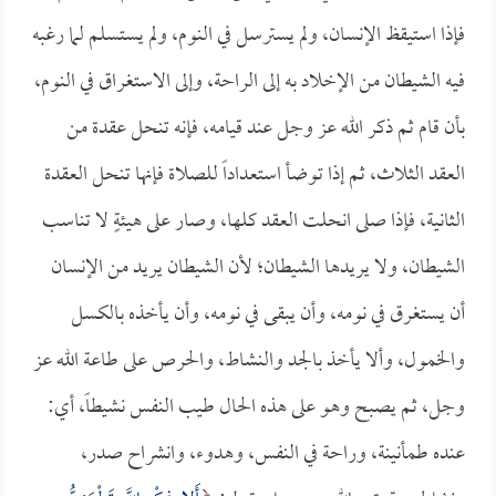
فإذا استيقظ الإنسان، ولم يسترسل في النوم، ولم يستسلم لما رغبه
فيه الشيطان من الإخلاد به إلى الراحة، وإلى الاستغراق في النوم،
بأن قام ثم ذكر الله عز وجل عند قيامه، فإنه تنحل عقدة من
العقد الثلاث، ثم إذا توضأ استعداداً للصلاة فإنها تنحل العقدة
الثانية، فإذا صلى انحلت العقد كلها، وصار على هيئةٍ لا تناسب
الشيطان، ولا يريدها الشيطان؛ لأن الشيطان يريد من الإنسان
أن يستغرق في نومه، وأن يبقى في نومه، وأن يأخذه بالكسل
والخمول، وألا يأخذ بالجد والنشاط، والحرص على طاعة الله عز
وجل، ثم يصبح وهو على هذه الحال طيب النفس نشيطاً، أي:
عنده طمأنينة، وراحة في النفس، وهدوء، وانشراح صدر،