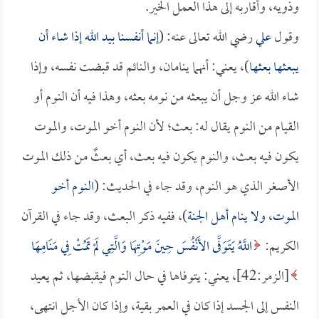
وذويه، وأقاربه إلى هذا العمل الخير.
وقول
علي
رضي الله تعالى عنه: (
إنما أنفسنا بيد الله إذا شاء أن
يبعثها بعثها
)، يعني: أنهما ينامان، والنائم قد قبضت نفسه، وإذا
شاء الله عز وجل أن يبعثه من نومه بعثه، وهذا فيه أن النوم أو
القيام من النوم يقال له: بعث؛ لأن النوم أخو الموت، والموت
يكون فيه بعث، والنوم يكون فيه بعث، أي بعثٌ من ذلك الموت
الأصغر الذي هو النوم، وقد جاء في الحديث: (
النوم أخو
الموت، ولا ينام أهل الجنة
)، ففيه ذكر البعث، وقد جاء في القرآن
الكريم:
اللَّهُ يَتَوَفَّى الأَنْفُسَ حِينَ مَوْتِهَا وَالَّتِي لَمْ تَمُتْ فِي مَنَامِهَا
[الزمر:42]، يعني: يتوفاها في حال النوم فيقبضها، ثم يعيد
النفس إلى الجسد إذا كان في العمر بقية، وإذا كان الأجل انتهى،