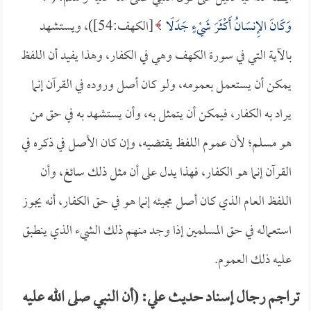
وَكَانَ الإِنسَانُ أَكْثَرَ شَيْءٍ جَدَلًا
[الكهف:54])، ويستشهد
بالآية التي في سورة الكهف وهي في الكفار، وهذا يفيد أن اللفظ
يمكن أن يستعمل بعمومه، ولو كان أصل وروده في القرآن إنما
يراد به الكفار، فيمكن أن يتمثل به، وأن يستشهد به في حق من
هو مسلم؛ لأن عموم اللفظ يقتضيه، وإن كان الأصل في ذكره في
القرآن إنما هو الكفار، فهذا يدل على أن مثل ذلك سائغ، وأن
اللفظ العام الذي كان أصل مجيئه إنما هو في حق الكفار، أنه يجوز
استعماله في حق المسلمين إذا وجد منهم ذلك الشيء الذي ينطبق
عليه ذلك العموم.
تراجم رجال إسناد حديث علي: (أن النبي صلى الله عليه