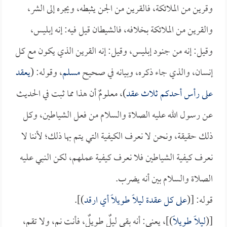
وقرين من الملائكة، فالقرين من الجن يثبطه، ويجره إلى الشر،
والقرين من الملائكة بخلافه، فالشيطان قيل فيه: إنه إبليس،
وقيل: إنه من جنود إبليس، وقيل: إنه القرين الذي يكون مع كل
إنسان، والذي جاء ذكره، وبيانه في صحيح
مسلم
، وقوله: (
يعقد
على رأس أحدكم ثلاث عقد
)، معلومٌ أن هذا مما ثبت في الحديث
عن رسول الله عليه الصلاة والسلام من فعل الشياطين، وكل
ذلك حقيقة، ونحن لا نعرف الكيفية التي يتم بها ذلك؛ لأننا لا
نعرف كيفية الشياطين فلا نعرف كيفية عملهم، لكن النبي عليه
الصلاة والسلام بين أنه يضرب.
قوله: [(
على كل عقدة ليلاً طويلاً أي ارقد
)].
[(
ليلاً طويلاً
)]، يعني: أنه بقي ليلٌ طويلٌ، فأنت نم، ولا تقم،