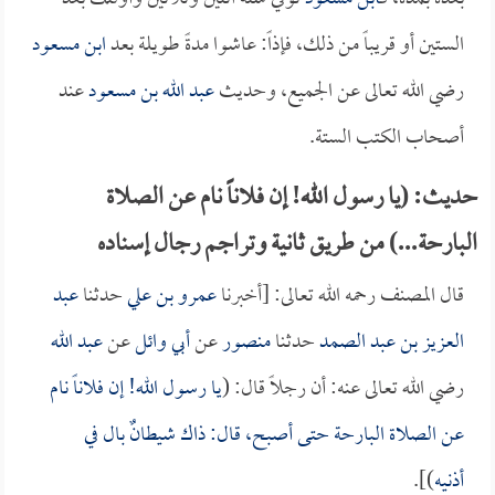
الستين أو قريباً من ذلك، فإذاً: عاشوا مدةً طويلة بعد
ابن مسعود
رضي الله تعالى عن الجميع، وحديث
عبد الله بن مسعود
عند
أصحاب الكتب الستة.
حديث: (يا رسول الله! إن فلاناً نام عن الصلاة
البارحة...) من طريق ثانية وتراجم رجال إسناده
قال المصنف رحمه الله تعالى: [أخبرنا
عمرو بن علي
حدثنا
عبد
العزيز بن عبد الصمد
حدثنا
منصور
عن
أبي وائل
عن
عبد الله
رضي الله تعالى عنه: أن رجلاً قال: (
يا رسول الله! إن فلاناً نام
عن الصلاة البارحة حتى أصبح، قال: ذاك شيطانٌ بال في
أذنيه
)].