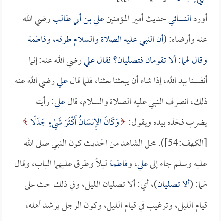
أورد
النسائي
حديث أمير المؤمنين
علي بن أبي طالب
رضي الله
عنه وأرضاه: (
أن النبي عليه الصلاة والسلام طرقه، و
فاطمة
وقال لهما: ألا تقومان فتصليان؟ فقال
علي
رضي الله عنه: إنما
أنفسنا بيد الله، إذا شاء أن يبعثنا بعثنا، فلما قال
علي
رضي الله عنه
ذلك، انصرف النبي عليه الصلاة والسلام، قال
علي
: رأيته
يضرب فخذه بيده ويقول:
وَكَانَ الإِنسَانُ أَكْثَرَ شَيْءٍ جَدَلًا
[الكهف:54]). محل الشاهد من الحديث كون النبي صلى الله
عليه وسلم جاء إلى
علي
، و
فاطمة
ليلاً وطرق عليهما الباب، وقال
لهما: (
ألا تصليان
)، أي: ألا تصليان الليل، وفي ذلك حث على
قيام الليل، وترغيب في قيام الليل، وكون الرجل يرشد أهله،