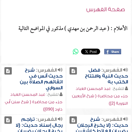
صفحة الفهرس
الأعلام : ( عبد الرحمن بن مهدي ) مذكور في المواضع التالية
الفهرس:
فضل
الفهرس:
شرح
حديث النية وافتتاح
حديث أنس في
الكتب به
اتقائهم الصلاة بين
السواري
للشيخ:
عبد المحسن العباد
للشيخ:
عبد المحسن العباد
جزء من محاضرة ( شرح الأربعين
جزء من محاضرة ( شرح سنن أبي
النووية [2])
داود [090])
الفهرس:
شرح
الفهرس:
تراجم
حديث: (لا يخرج الرجلان
رجال إسناد حديث: (لا
يضربان الغائط كاشفين
يخرج الرجلان يضربان