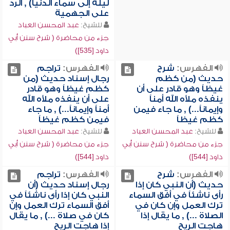
ليلة إلى سماء الدنيا) , الرد
على الجهمية
للشيخ:
عبد المحسن العباد
جزء من محاضرة ( شرح سنن أبي
داود [535])
الفهرس:
شرح
الفهرس:
تراجم
حديث (من كظم
رجال إسناد حديث (من
غيظاً وهو قادر على أن
كظم غيظاً وهو قادر
ينفذه ملأه الله أمناً
على أن ينفذه ملأه الله
وإيماناً...) , ما جاء فيمن
أمناً وإيماناً...) , ما جاء
كظم غيظاً
فيمن كظم غيظاً
للشيخ:
عبد المحسن العباد
للشيخ:
عبد المحسن العباد
جزء من محاضرة ( شرح سنن أبي
جزء من محاضرة ( شرح سنن أبي
داود [544])
داود [544])
الفهرس:
شرح
الفهرس:
تراجم
حديث (أن النبي كان إذا
رجال إسناد حديث (أن
رأى ناشئاً في أفق السماء
النبي كان إذا رأى ناشئاً في
ترك العمل وإن كان في
أفق السماء ترك العمل وإن
الصلاة ...) , ما يقال إذا
كان في صلاة ...) , ما يقال
هاجت الريح
إذا هاجت الريح