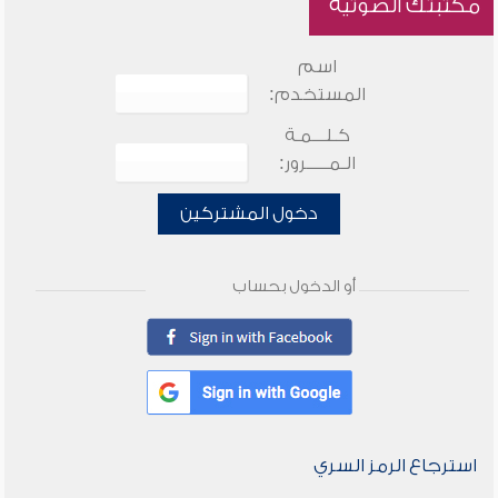
مكتبتك الصوتية
اسم
المستخدم:
كـلـــمـة
الـمـــــرور:
دخول المشتركين
أو الدخول بحساب
استرجاع الرمز السري