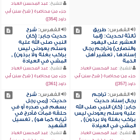
للشيخ:
عبد المحسن العباد
جزء من محاضرة ( شرح سنن أبي
داود [354])
الفهرس:
طريق
الفهرس:
شرح
ثالثة لحديث: (إنما
حديث جابر: (كان
العشور على اليهود
النبي صلى الله عليه
والنصارى) وتراجم رجال
وسلم يعودني ليس
إسنادها , تعشير أهل
براكب بغلة ولا برذون) ,
الذمة
المشي في العيادة
للشيخ:
عبد المحسن العباد
للشيخ:
عبد المحسن العباد
جزء من محاضرة ( شرح سنن أبي
جزء من محاضرة ( شرح سنن أبي
داود [357])
داود [361])
الفهرس:
تراجم
الفهرس:
شرح
رجال إسناد حديث
حديث: (رمي رجل
جابر: (كان النبي صلى الله
بسهم في صدره أو في
عليه وسلم يعودني ليس
حلقه فمات فأدرج في
براكب بغلة ولا برذون) ,
ثيابه كما هو) , تغسيل
المشي في العيادة
الشهيد
للشيخ:
عبد المحسن العباد
للشيخ:
عبد المحسن العباد