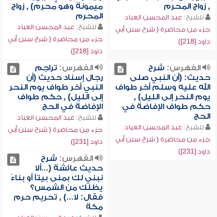
, زواج المحرم
ميمونة وهو محرم) , زواج
المحرم
للشيخ:
عبد المحسن العباد
للشيخ:
عبد المحسن العباد
جزء من محاضرة ( شرح سنن أبي
جزء من محاضرة ( شرح سنن أبي
داود [218])
داود [218])
الفهرس:
شرح
الفهرس:
تراجم
حديث: (أن النبي صلى
رجال إسناد حديث (أن
الله عليه وسلم أخر طواف
النبي أخر طواف يوم النحر
يوم النحر إلى الليل) ,
إلى الليل) , حكم طواف
حكم طواف الإفاضة في
الإفاضة في الحج
الحج
للشيخ:
عبد المحسن العباد
للشيخ:
عبد المحسن العباد
جزء من محاضرة ( شرح سنن أبي
جزء من محاضرة ( شرح سنن أبي
داود [231])
داود [231])
الفهرس:
شرح
حديث عائشة (...ألا
نبني لك بمنى بيتاً أو بناءً
يظلك من الشمس؟
فقال: لا...) , تحريم حرم
مكة