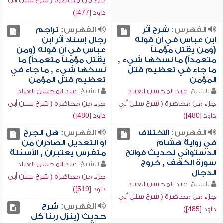
جزء من محاضرة ( شرح سنن أبي
داود [477])
الفهرس:
شرح أثر
الفهرس:
تراجم
ابن عباس في أن قوله
رجال إسناد أثر ابن
(ومن يقتل مؤمناً
عباس في أن قوله (ومن
متعمداً) ما نسخها شيء ,
يقتل مؤمناً متعمداً) ما
ما جاء في تعظيم قتل
نسخها شيء , ما جاء في
المؤمن
تعظيم قتل المؤمن
للشيخ:
عبد المحسن العباد
للشيخ:
عبد المحسن العباد
جزء من محاضرة ( شرح سنن أبي
جزء من محاضرة ( شرح سنن أبي
داود [480])
داود [480])
الفهرس:
الاختلاف
الفهرس:
هل الجرح
في رواية هشام
أو التعديل الصادران من
الدستوائي لحديث فواتح
متفرس يعتبران , الأسئلة
سورة الكهف , خروج
للشيخ:
عبد المحسن العباد
الدجال
جزء من محاضرة ( شرح سنن أبي
للشيخ:
عبد المحسن العباد
داود [519])
جزء من محاضرة ( شرح سنن أبي
الفهرس:
شرح
داود [485])
حديث (ينزل ربنا كل