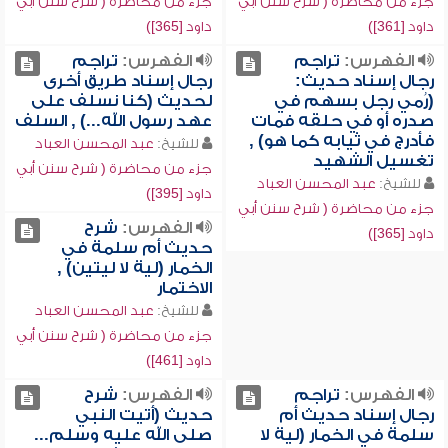
جزء من محاضرة ( شرح سنن أبي
جزء من محاضرة ( شرح سنن أبي
داود [361])
داود [365])
الفهرس:
تراجم
الفهرس:
تراجم
رجال إسناد حديث:
رجال إسناد طريق أخرى
(رُمي رجل بسهم في
لحديث (كنا نسلف على
صدره أو في حلقه فمات
عهد رسول الله...) , السلف
فأدرج في ثيابه كما هو) ,
للشيخ:
عبد المحسن العباد
تغسيل الشهيد
جزء من محاضرة ( شرح سنن أبي
للشيخ:
عبد المحسن العباد
داود [395])
جزء من محاضرة ( شرح سنن أبي
الفهرس:
شرح
داود [365])
حديث أم سلمة في
الخمار (لية لا ليتين) ,
الاختمار
للشيخ:
عبد المحسن العباد
جزء من محاضرة ( شرح سنن أبي
داود [461])
الفهرس:
تراجم
الفهرس:
شرح
رجال إسناد حديث أم
حديث (أتيت النبي
سلمة في الخمار (لية لا
صلى الله عليه وسلم...