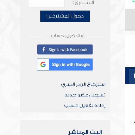
الـمـــــرور:
دخول المشتركين
أو الدخول بحساب
استرجاع الرمز السري
تسجيل عضو جديد
إعادة تفعيل حساب
البث المباشر