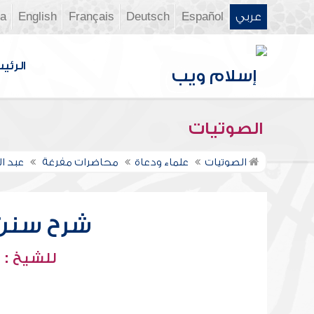
عربي
Español
Deutsch
Français
English
ia
الرئي
الصوتيات
الصوتيات
علماء ودعاة
محاضرات مفرغة
عبد ا
شرح سنن أب
للشيخ : 