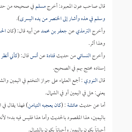
قال صاحب عون المعبود: أخرج
مسلم
في صحيحه من ح
وسلم في هذه وأشار إلى الخنصر من يده اليسرى
).
وأخرج
الترمذي
عن
جعفر بن محمد
عن أبيه قال: (كان
الح
وهذا أثر.
وأخرج
النسائي
من حديث
قتادة
عن
أنس
قال: (
كأني أنظر
إسناده محتج بهم في الصحيح.
قال
النووي
: أجمع العلماء على جواز التختم في اليمين والشم
يعني: هل في اليمين أو في الشمال.
أما عن حديث
عائشة
: (
كان يعجبه التيامن
) فهذا يقال في ا
باليمين، هذا المقصود بالحديث وأما هذا فليس فيه بدء؛ لأنه 
أحياناً يكون باليمين وأحياناً يكون بالشمال.