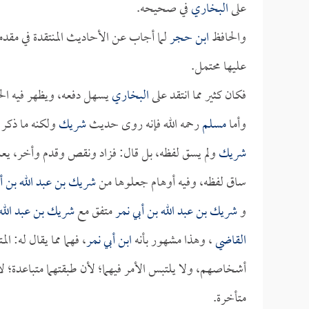
على
البخاري
في صحيحه.
والحافظ
ابن حجر
لما أجاب عن الأحاديث المنتقدة في مقدمة
عليها محتمل.
فكان كثير مما انتقد على
البخاري
يسهل دفعه، ويظهر فيه ال
وأما
مسلم
رحمه الله فإنه روى حديث
شريك
ولكنه ما ذكر 
شريك
ولم يسق لفظه، بل قال: فزاد ونقص وقدم وأخر، يعني
ساق لفظه، وفيه أوهام جعلوها من
شريك بن عبد الله بن أب
و
شريك بن عبد الله بن أبي نمر
متفق مع
شريك بن عبد الله
القاضي
، وهذا مشهور بأنه
ابن أبي نمر
، فهما مما يقال له: ا
أشخاصهم، ولا يلتبس الأمر فيهما؛ لأن طبقتهما متباعدة؛ ل
متأخرة.