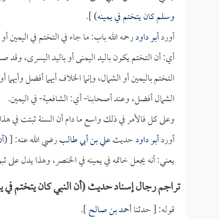
وسلم كان يتختم في يمينه
) ].
أورد
أبو داود
رحمه الله باب: ما جاء في التختم في اليمين أو 
أي: أن التختم يكون باليد اليمنى أو باليد اليسرى، وقد 
التختم باليمين أو الشمال، وإنما الخلاف أيهما أفضل وأيهما 
الشمال أفضل، وعند أصحابنا- أي: الشافعية- في اليمين.
وعلى كل فالأمر في ذلك واسع ما دام أن السنة ثبتت في هذا و
أورد
أبو داود
حديث
علي بن أبي طالب
رضي الله عنه: [ (
أن
يعني: أنه يجعل خاتمه في يمينه في الخنصر، وهذا يدل على ث
تراجم رجال إسناد حديث (أن النبي كان يتختم في يم
قوله: [ حدثنا
أحمد بن صالح
].