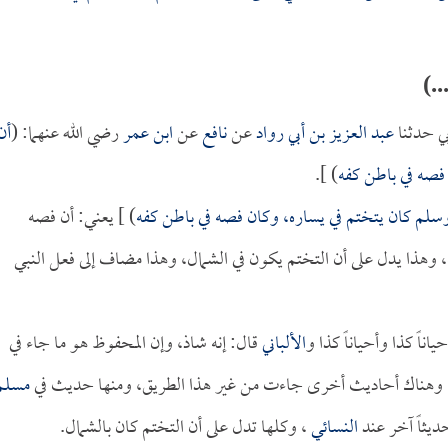
..)
ي حدثنا
عبد العزيز بن أبي رواد
عن
نافع
عن
ابن عمر
رضي الله عنهما: (
أن
 فصه في باطن كفه
) ].
 وسلم كان يتختم في يساره، وكان فصه في باطن كفه
) ] يعني: أن فصه
، وهذا يدل على أن التختم يكون في الشمال، وهذا مضاف إلى فعل النبي
اناً كذا وأحياناً كذا و
الألباني
قال: إنه شاذ، وإن المحفوظ هو ما جاء في
م، وهناك أحاديث أخرى جاءت من غير هذا الطريق، ومنها حديث في
مسلم
يثاً آخر عند
النسائي
، وكلها تدل على أن التختم كان بالشمال.