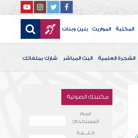
المكتبة
المواريث
بنين وبنات
الشجرة العلمية
البث المباشر
شارك بملفاتك
مكتبتك الصوتية
اسم
المستخدم:
كـلـــمـة