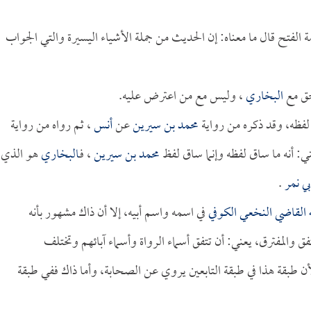
 الفتح قال ما معناه: إن الحديث من جملة الأشياء اليسيرة والتي الجواب
حق مع
البخاري
، وليس مع من اعترض عليه.
لفظه، وقد ذكره من رواية
محمد بن سيرين
عن
أنس
، ثم رواه من رواية
: أنه ما ساق لفظه وإنما ساق لفظ
محمد بن سيرين
، فـ
البخاري
هو الذي
ي نمر
.
 القاضي النخعي الكوفي
في اسمه واسم أبيه، إلا أن ذاك مشهور بأنه
لمتفق والمفترق، يعني: أن تتفق أسماء الرواة وأسماء آبائهم وتختلف
أن طبقة هذا في طبقة التابعين يروي عن الصحابة، وأما ذاك ففي طبقة