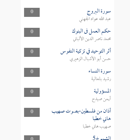
سورة البروج
0
عبد الله عواد الجهني
حكم العمل فى البنوك
0
محمد ناصر الدين الألباني
أثر التوحيد في تزكية النفوس
0
حسن أبو الأشبال الزهيري
سورة النساء
0
رشيد بلعالية
المسؤولية
0
أيمن صيدح
أذان من فلسطين-بصوت صهيب
0
هاني خطبا
صهيب هاني خطبا
الشموخ5
0