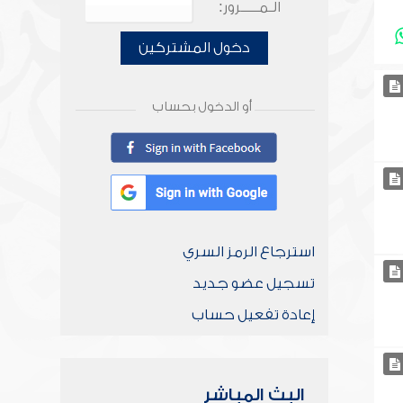
الـمـــــرور:
دخول المشتركين
أو الدخول بحساب
استرجاع الرمز السري
تسجيل عضو جديد
إعادة تفعيل حساب
البث المباشر