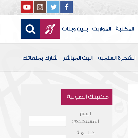
المكتبة
المواريث
بنين وبنات
الشجرة العلمية
البث المباشر
شارك بملفاتك
مكتبتك الصوتية
اسم
المستخدم:
كـلـــمـة