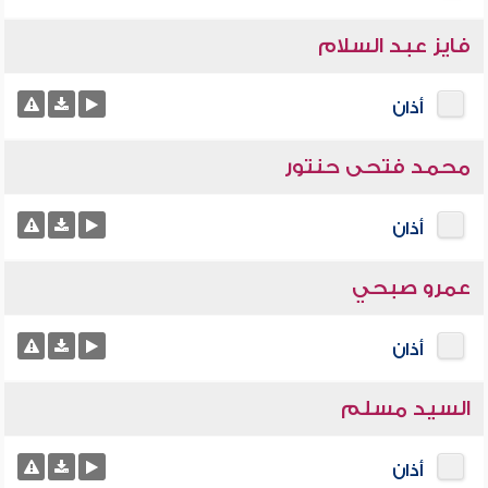
فايز عبد السلام
أذان
محمد فتحى حنتور
أذان
عمرو صبحي
أذان
السيد مسلم
أذان