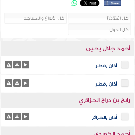
أحمد جلال يحيى
أذان ,قطر
أذان ,قطر
رابح بن دراح الجزائري
أذان ,الجزائر
أحمد الكوردي