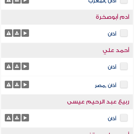
أذان ,المغرب
آدم أبوصخرة
أذان
أحمد علي
أذان
أذان ,مصر
ربيع عبد الرحيم عيسى
أذان