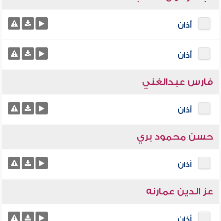
أذان
أذان
فارس عبدالغني
أذان
حسن محمود بري
أذان
عز الدين عمارنه
أذان