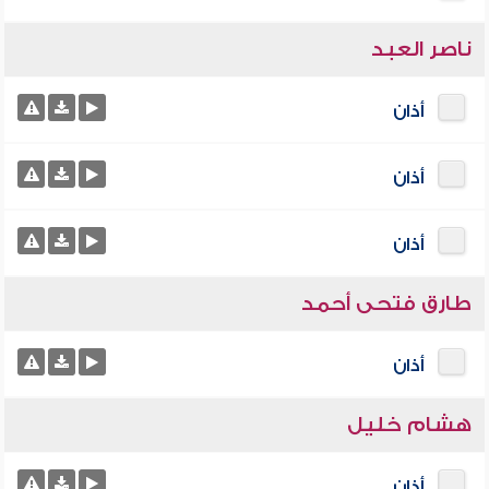
ناصر العبد
أذان
أذان
أذان
طارق فتحى أحمد
أذان
هشام خليل
أذان