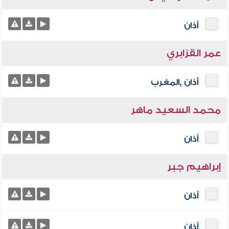
أذان
عمر القزابري
أذان ,المغرب
محمد السعيد ماهر
أذان
إبراهيم جبر
أذان
أذان