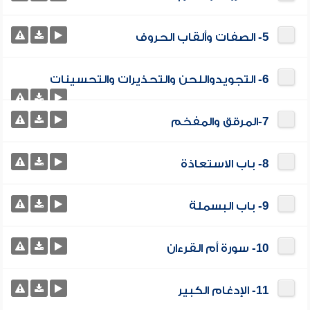
5- الصفات وألقاب الحروف
6- التجويدواللحن والتحذيرات والتحسينات
7-المرقق والمفخم
8- باب الاستعاذة
9- باب البسملة
10- سورة أم القرءان
11- الإدغام الكبير