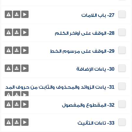
27- باب اللامات
28- الوقف على آواخر الكلم
29- الوقف على مرسوم الخط
30- ياءات الإضافة
31- ياءت الزوائد والمحذوف والثابت من حروف المد
32- المقطوع والمفصول
33- تاءات التأنيث