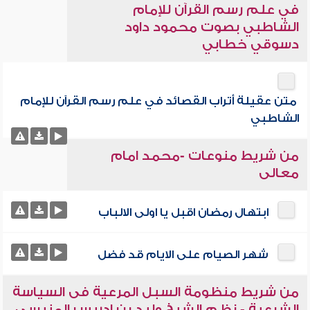
في علم رسم القرآن للإمام
الشاطبي بصوت محمود داود
دسوقي خطابي
متن عقيلة أتراب القصائد في علم رسم القرآن للإمام
الشاطبي
من شريط منوعات -محمد امام
معالى
ابتهال رمضان اقبل يا اولى الالباب
شهر الصيام على الايام قد فضل
من شريط منظومة السبل المرعية فى السياسة
الشرعية - نظم الشيخ وليد بن إدريس المنيسى