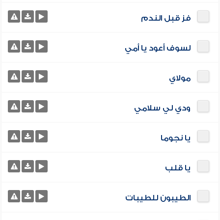
فز قبل الندم
لسوف أعود يا أمي
مولاي
ودي لي سلامي
يا نجوما
يا قلب
الطيبون للطيبات