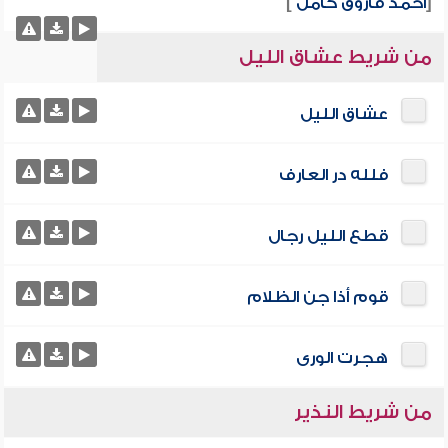
[
أحمد فاروق كامل
]
من شريط عشاق الليل
عشاق الليل
فلله در العارف
قطع الليل رجال
قوم أذا جن الظلام
هجرت الورى
من شريط النذير