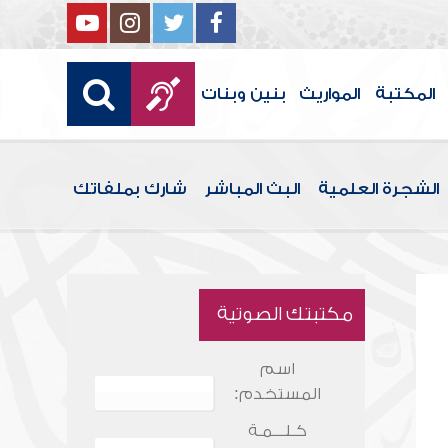
المكتبة
المواريث
بنين وبنات
الشجرة العلمية
البث المباشر
شارك بملفاتك
مكتبتك الصوتية
اسم
المستخدم:
كـلـــمـة