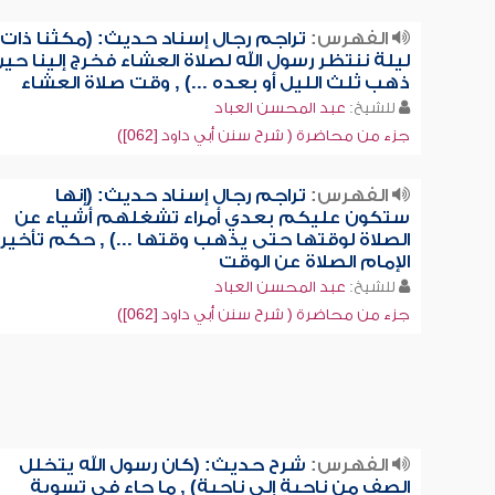
الفهرس:
تراجم رجال إسناد حديث: (مكثنا ذات
ليلة ننتظر رسول الله لصلاة العشاء فخرج إلينا حي
ذهب ثلث الليل أو بعده ...) , وقت صلاة العشاء
للشيخ:
عبد المحسن العباد
جزء من محاضرة ( شرح سنن أبي داود [062])
الفهرس:
تراجم رجال إسناد حديث: (إنها
ستكون عليكم بعدي أمراء تشغلهم أشياء عن
الصلاة لوقتها حتى يذهب وقتها ...) , حكم تأخير
الإمام الصلاة عن الوقت
للشيخ:
عبد المحسن العباد
جزء من محاضرة ( شرح سنن أبي داود [062])
الفهرس:
شرح حديث: (كان رسول الله يتخلل
الصف من ناحية إلى ناحية) , ما جاء في تسوية