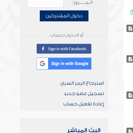
الـمـــــرور:
دخول المشتركين
أو الدخول بحساب
استرجاع الرمز السري
تسجيل عضو جديد
إعادة تفعيل حساب
البث المباشر