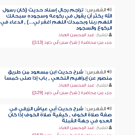
الفهرس:
تراجم رجال إسناد حديث (كان رسول
الله يكثر أن يقول في ركوعه وسجوده سبحانك
اللهم ربنا وبحمدك اللهم اغفر لي...) , الدعاء في
الركوع والسجود
للشيخ:
عبد المحسن العباد
جزء من محاضرة ( شرح سنن أبي داود [113])
الفهرس:
شرح حديث ابن مسعود من طريق
منصور عن إبراهيم النخعي , باب إذا صلى خمساً
للشيخ:
عبد المحسن العباد
جزء من محاضرة ( شرح سنن أبي داود [129])
الفهرس:
شرح حديث أبي عياش الزرقي في
صفة صلاة الخوف , كيفية صلاة الخوف إذا كان
العدو في جهة القبلة
للشيخ:
عبد المحسن العباد