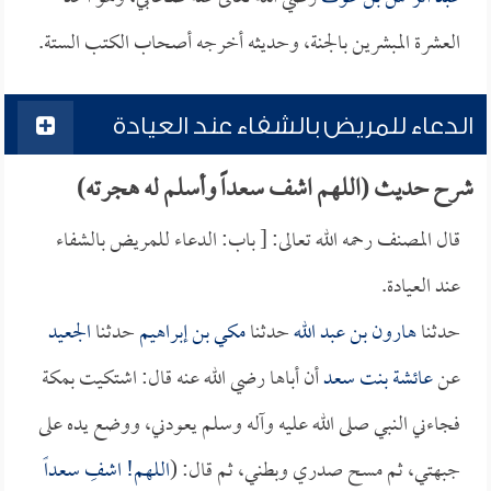
العشرة المبشرين بالجنة، وحديثه أخرجه أصحاب الكتب الستة.
الدعاء للمريض بالشفاء عند العيادة
شرح حديث (اللهم اشف سعداً وأسلم له هجرته)
قال المصنف رحمه الله تعالى: [ باب: الدعاء للمريض بالشفاء
عند العيادة.
حدثنا
هارون بن عبد الله
حدثنا
مكي بن إبراهيم
حدثنا
الجعيد
عن
عائشة بنت سعد
أن أباها رضي الله عنه قال: اشتكيت بمكة
فجاءني النبي صلى الله عليه وآله وسلم يعودني، ووضع يده على
جبهتي، ثم مسح صدري وبطني، ثم قال: (
اللهم! اشفِ
سعداً