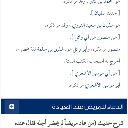
هو:
محمد بن كثير
، وقد مر ذكره.
[ حدثنا
سفيان
].
هو
سفيان بن سعيد الثوري
، وقد مر ذكره.
[ عن
منصور
عن
أبي وائل
].
منصور
مر ذكره، و
أبو وائل
هو:
شقيق بن سلمة
ثقة مخضرم،
أخرج له أصحاب الكتب الستة.
[ عن
أبي موسى الأشعري
].
أبو موسى الأشعري
مر ذكره.
الدعاء للمريض عند العيادة
شرح حديث (من عاد مريضاً لم يحضر أجله فقال عنده