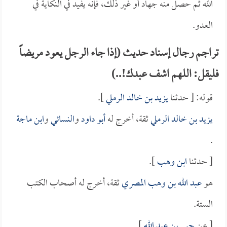
الله ثم حصل منه جهاد أو غير ذلك، فإنه يفيد في النكاية في
العدو.
تراجم رجال إسناد حديث (إذا جاء الرجل يعود مريضاً
فليقل: اللهم اشف عبدك!..)
قوله: [ حدثنا
يزيد بن خالد الرملي
].
يزيد بن خالد الرملي
ثقة، أخرج له
أبو داود
و
النسائي
و
ابن ماجة
.
[ حدثنا
ابن وهب
].
هو
عبد الله بن وهب المصري
ثقة، أخرج له أصحاب الكتب
الستة.
[ عن
حيي بن عبد الله
].