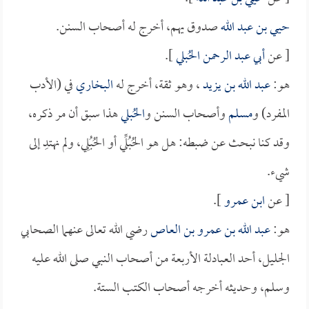
حيي بن عبد الله
صدوق يهم، أخرج له أصحاب السنن.
[ عن
أبي عبد الرحمن الحُبلي
].
هو:
عبد الله بن يزيد
، وهو ثقة، أخرج له
البخاري
في (الأدب
المفرد) و
مسلم
وأصحاب السنن و
الحُبلي
هذا سبق أن مر ذكره،
وقد كنا نبحث عن ضبطه: هل هو الحُبُلِّي أو الحُبُلِي، ولم نهتدِ إلى
شيء.
[ عن
ابن عمرو
].
هو:
عبد الله بن عمرو بن العاص
رضي الله تعالى عنهما الصحابي
الجليل، أحد العبادلة الأربعة من أصحاب النبي صلى الله عليه
وسلم، وحديثه أخرجه أصحاب الكتب الستة.