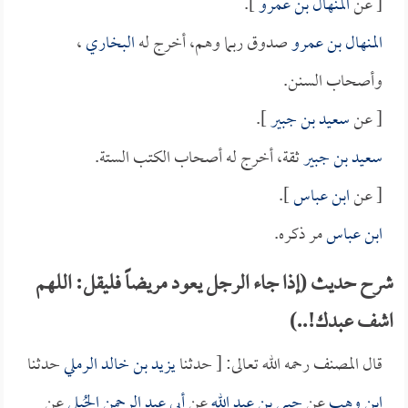
[ عن
المنهال بن عمرو
].
المنهال بن عمرو
صدوق ربما وهم، أخرج له
البخاري
،
وأصحاب السنن.
[ عن
سعيد بن جبير
].
سعيد بن جبير
ثقة، أخرج له أصحاب الكتب الستة.
[ عن
ابن عباس
].
ابن عباس
مر ذكره.
شرح حديث (إذا جاء الرجل يعود مريضاً فليقل: اللهم
اشف عبدك!..)
قال المصنف رحمه الله تعالى: [ حدثنا
يزيد بن خالد الرملي
حدثنا
ابن وهب
عن
حيي بن عبد الله
عن
أبي عبد الرحمن الحُبلي
عن