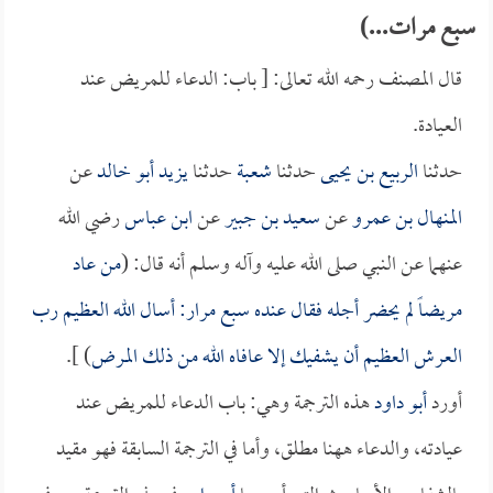
سبع مرات...)
قال المصنف رحمه الله تعالى: [ باب: الدعاء للمريض عند
العيادة.
حدثنا
الربيع بن يحيى
حدثنا
شعبة
حدثنا
يزيد أبو خالد
عن
المنهال بن عمرو
عن
سعيد بن جبير
عن
ابن عباس
رضي الله
عنهما عن النبي صلى الله عليه وآله وسلم أنه قال: (
من عاد
مريضاً لم يحضر أجله فقال عنده سبع مرار: أسال الله العظيم رب
العرش العظيم أن يشفيك إلا عافاه الله من ذلك المرض
) ].
أورد
أبو داود
هذه الترجمة وهي: باب الدعاء للمريض عند
عيادته، والدعاء ههنا مطلق، وأما في الترجمة السابقة فهو مقيد