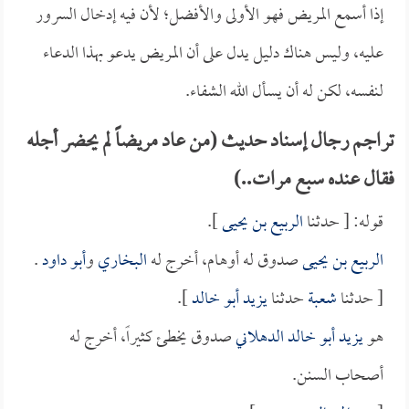
إذا أسمع المريض فهو الأولى والأفضل؛ لأن فيه إدخال السرور
عليه، وليس هناك دليل يدل على أن المريض يدعو بهذا الدعاء
لنفسه، لكن له أن يسأل الله الشفاء.
تراجم رجال إسناد حديث (من عاد مريضاً لم يحضر أجله
فقال عنده سبع مرات..)
قوله: [ حدثنا
الربيع بن يحيى
].
الربيع بن يحيى
صدوق له أوهام، أخرج له
البخاري
و
أبو داود
.
[ حدثنا
شعبة
حدثنا
يزيد أبو خالد
].
هو
يزيد أبو خالد الدهلاني
صدوق يخطئ كثيراً، أخرج له
أصحاب السنن.