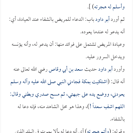
وأسلم له هجرته
) ].
ثم أورد
أبو داود
باب: الدعاء للمريض بالشفاء عند العيادة، أي:
أنه يدعو له عندما يعوده.
وعيادة المريض تشتمل على فوائد منها: أن يدعو له، وأنه يؤنسه
ويدخل السرور عليه.
وأورد
أبو داود
حديث
سعد بن أبي وقاص
رضي الله تعالى عنه
أنه قال: (
اشتكيت بمكة فجاءني النبي صلى الله عليه وآله وسلم
يعودني، ووضع يده على جبهتي، ثم مسح صدري وبطني وقال:
اللهم اشفِ
سعداً
!
)، وهذا هو محل الشاهد منه، فإنه دعا له
بالشفاء.
وقوله: (
وأتم هجرته
) أي أنه دعا له بألا يموت في البلد الذي