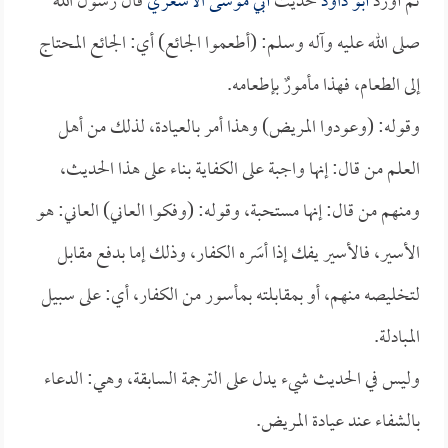
ثم أورد
أبو داود
حديث
أبي موسى الأشعري
قال رسول الله
صلى الله عليه وآله وسلم: (أطعموا الجائع) أي: الجائع المحتاج
إلى الطعام، فهذا مأمورٌ بإطعامه.
وقوله: (وعودوا المريض) وهذا أمر بالعيادة، لذلك من أهل
العلم من قال: إنها واجبة على الكفاية بناء على هذا الحديث،
ومنهم من قال: إنها مستحبة، وقوله: (وفكوا العاني) العاني: هو
الأسير، فالأسير يفك إذا أسَره الكفار، وذلك إما بدفع مقابل
لتخليصه منهم، أو بمقابلته بمأسور من الكفار، أي: على سبيل
المبادلة.
وليس في الحديث شيء يدل على الترجمة السابقة، وهي: الدعاء
بالشفاء عند عيادة المريض.