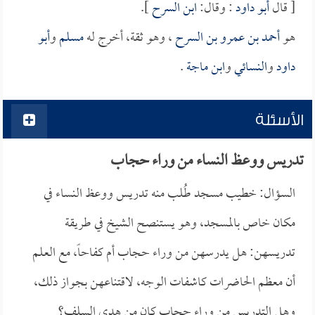
[ قال
أبو داود
: وقال:
ابن السرح
].
هو
أحمد بن عمرو بن السرح
، وهو ثقة، أخرج له
مسلم
و
أبو
داود
و
النسائي
و
ابن ماجة
.
الأسئلة
تدريس ووعظ النساء من وراء حجاب
السؤال: خطيب مسجد طُلب منه تدريس ووعظ النساء في
مكان خاص بالمسجد، وهو يستنصح الشيخ في طريقة
تدريسهن: هل يدرسهن من وراء حجاب أم كفاحاً، مع العلم
أن معظم الحاضرات كاشفات الوجه، لاقتناعهن بجواز ذلك،
وهل التدريس من وراء حجاب كان من هدي السلف؟