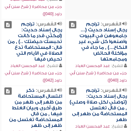
جزء من محاضرة ( شرح سنن أبي
داود [040])
الفهرس:
تراجم
الفهرس:
تراجم
رجال إسناد حديث (...
رجال إسناد حديث:
جامعوهن في البيوت
(امكثي قدر ما كانت
واصنعوا كل شيء غير
تحبسك حيضتك ..) , من
النكاح...) , ما جاء في
قال: المستحاضة تدع
مؤاكلة الحائض
الصلاة في الأيام التي
ومجامعتها
تحيض فيها
للشيخ:
عبد المحسن العباد
للشيخ:
عبد المحسن العباد
جزء من محاضرة ( شرح سنن أبي
جزء من محاضرة ( شرح سنن أبي
داود [040])
داود [042])
الفهرس:
تراجم
الفهرس:
ذكر
رجال إسناد حديث:
اغتسال المستحاضة
(توضئي لكل صلاة وصلي)
من ظهر إلى ظهر من
, من قال تغتسل
طرق أخرى وبيان الغلط
المستحاضة من طهر إلى
فيها , من قال
طهر
المستحاضة تغتسل من
ظهر إلى ظهر
للشيخ:
عبد المحسن العباد