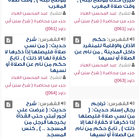
فيرى أحدنا موضع نبله) ,
موضع نبله ) , وقت صلاة
وقت صلاة المغرب
المغرب
للشيخ:
عبد المحسن العباد
للشيخ:
عبد المحسن العباد
جزء من محاضرة ( شرح سنن أبي
جزء من محاضرة ( شرح سنن أبي
داود [061])
داود [061])
الفهرس:
حكم
الفهرس:
شرح
الأذان والإقامة للمنفرد
حديث: ( من نسي
داخل المدينة , من نام عن
صلاة فليصلها إذا ذكرها لا
الصلاة أو نسيها
كفارة لها إلا ذلك ) , تابع
حكم من نام عن الصلاة أو
للشيخ:
عبد المحسن العباد
نسيها
جزء من محاضرة ( شرح سنن أبي
للشيخ:
عبد المحسن العباد
داود [063])
جزء من محاضرة ( شرح سنن أبي
داود [064])
الفهرس:
تراجم
الفهرس:
شرح
رجال إسناد حديث: (
حديث: ( عُرضت علي
من نسي صلاة فليصلها
أجور أمتي حتى القذاة
إذا ذكرها لا كفارة لها إلا
يخرجها الرجل من
ذلك ) , تابع حكم من نام
المسجد .. ) , كنس
عن الصلاة أو نسيها
المسجد