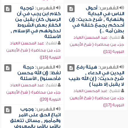
الفهرس:
أحوال
الفهرس:
توجيه
الناس في البداية
كلام ابن رجب في أن
والنهاية , شرح حديث: (إن
الرسول كان يقبل من
أحدكم يجمع خلقه في
الكفار بعض الشروط
بطن أمه ..)
لدخولهم في الإسلام ,
الأسئلة
للشيخ:
عبد المحسن العباد
للشيخ:
عبد المحسن العباد
جزء من محاضرة ( شرح الأربعين
جزء من محاضرة ( شرح الأربعين
النووية [11])
النووية [15])
الفهرس:
هيئة رفع
الفهرس:
درجة
اليدين في الدعاء ,
لفظ: (إن الله محسن
شرح حديث: ( إن الله طيب
فأحسنوا) , الأسئلة
لا يقبل إلا طيباً )
للشيخ:
عبد المحسن العباد
للشيخ:
عبد المحسن العباد
جزء من محاضرة ( شرح الأربعين
جزء من محاضرة ( شرح الأربعين
النووية [20])
النووية [17])
الفهرس:
وجوب
اتباع الحق على الآمر
والمأمور , مسائل تتعلق
بالأمر بالأمر بالمعروف