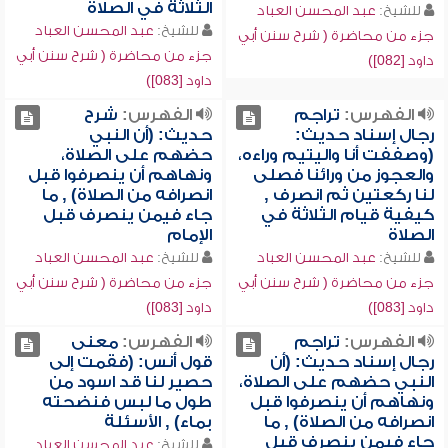
الثلاثة في الصلاة
للشيخ:
عبد المحسن العباد
للشيخ:
عبد المحسن العباد
جزء من محاضرة ( شرح سنن أبي
جزء من محاضرة ( شرح سنن أبي
داود [082])
داود [083])
الفهرس:
تراجم
الفهرس:
شرح
رجال إسناد حديث:
حديث: (أن النبي
(وصففت أنا واليتيم وراءه،
حضهم على الصلاة،
والعجوز من ورائنا فصلى
ونهاهم أن ينصرفوا قبل
لنا ركعتين ثم انصرف ,
انصرافه من الصلاة) , ما
كيفية قيام الثلاثة في
جاء فيمن ينصرف قبل
الصلاة
الإمام
للشيخ:
عبد المحسن العباد
للشيخ:
عبد المحسن العباد
جزء من محاضرة ( شرح سنن أبي
جزء من محاضرة ( شرح سنن أبي
داود [083])
داود [083])
الفهرس:
تراجم
الفهرس:
معنى
رجال إسناد حديث: (أن
قول أنس: (فقمت إلى
النبي حضهم على الصلاة،
حصير لنا قد اسود من
ونهاهم أن ينصرفوا قبل
طول ما لبس فنضحته
انصرافه من الصلاة) , ما
بماء) , الأسئلة
جاء فيمن ينصرف قبل
للشيخ:
عبد المحسن العباد