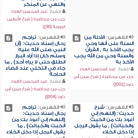
والنهي عن المنكر
للشيخ:
عبد المحسن العباد
جزء من محاضرة ( شرح الأربعين
النووية [30])
الفهرس:
الأدلة من
الفهرس:
تراجم
السنة على أنها وحي
رحال إسناد حديث: (أن
يجب الأخذ به , القرآن
النبي صلى الله عليه
والسنة وحي من الله يجب
وسلم كان إذا أراد البراز
الأخذ به
انطلق حتى لا يراه أحد) , ما
جاء في التخلي عند قضاء
للشيخ:
عبد المحسن العباد
الحاجة
جزء من محاضرة ( شرح سنن أبي
للشيخ:
عبد المحسن العباد
داود [001])
جزء من محاضرة ( شرح سنن أبي
داود [004])
الفهرس:
شرح
الفهرس:
تراجم
حديث: (اللهم إني
رجال إسناد حديث:
أعوذ بك من الخبث
(اللهم إني أعوذ بك من
والخبائث) , ما يقول الرجل
الخبث والخبائث) , ما
إذا دخل الخلاء
يقول الرجل إذا دخل الخلاء