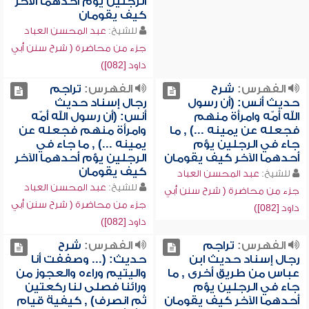
الرجلين يؤم أحدهما الآخر
كيف يقومان
للشيخ:
عبد المحسن العباد
جزء من محاضرة ( شرح سنن أبي
داود [082])
الفهرس:
شرح
الفهرس:
تراجم
حديث أنس: (أن رسول
رجال إسناد حديث
الله أمّه وامرأة منهم
أنس: (أن رسول الله أَمّه
فجعله عن يمينه ...) , ما
وامرأة منهم فجعله عن
جاء في الرجلين يؤم
يمينه ...) , ما جاء في
أحدهما الآخر كيف يقومان
الرجلين يؤم أحدهما الآخر
كيف يقومان
للشيخ:
عبد المحسن العباد
للشيخ:
عبد المحسن العباد
جزء من محاضرة ( شرح سنن أبي
جزء من محاضرة ( شرح سنن أبي
داود [082])
داود [082])
الفهرس:
تراجم
الفهرس:
شرح
رجال إسناد حديث ابن
حديث: (... وصففت أنا
عباس من طريق أخرى , ما
واليتيم وراءه والعجوز من
جاء في الرجلين يؤم
ورائنا فصلى لنا ركعتين
أحدهما الآخر كيف يقومان
ثم انصرف) , كيفية قيام