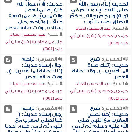
لحديث (بزق رسول الله
حديث: (أن رسول الله
صلى الله عليه وسلم في
كان يصلي العصر
ثوبه) وتراجم رجاله , حكم
والشمس بيضاء مرتفعة
البصاق يصيب الثوب
حية...) وتراجم رجال
إسناده , وقت صلاة العصر
للشيخ:
عبد المحسن العباد
للشيخ:
عبد المحسن العباد
جزء من محاضرة ( شرح سنن أبي
جزء من محاضرة ( شرح سنن أبي
داود [058])
داود [061])
الفهرس:
شرح
الفهرس:
تراجم
حديث: (تلك صلاة
رجال إسناد حديث:
المنافقين...) , وقت صلاة
(تلك صلاة المنافقين...) ,
العصر
وقت صلاة العصر
للشيخ:
عبد المحسن العباد
للشيخ:
عبد المحسن العباد
جزء من محاضرة ( شرح سنن أبي
جزء من محاضرة ( شرح سنن أبي
داود [061])
داود [061])
الفهرس:
شرح
الفهرس:
تراجم
حديث: (كنا نصلي
رجال إسناد حديث: (
المغرب مع النبي صلى
كنا نصلي المغرب مع
الله عليه وسلم ثم نرمي
النبي ثم نرمي فيرى أحدنا