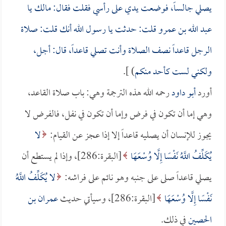
يصلي جالساً، فوضعت يدي على رأسي فقلت فقال: مالك يا
عبد الله بن عمرو
قلت: حدثت يا رسول الله أنك قلت: صلاة
الرجل قاعداً نصف الصلاة وأنت تصلي قاعداً، قال: أجل،
ولكني لست كأحد منكم
) ].
أورد
أبو داود
رحمه الله هذه الترجمة وهي: باب صلاة القاعد،
وهي إما أن تكون في فرض وإما أن تكون في نفل، فالفرض لا
يجوز للإنسان أن يصليه قاعداً إلا إذا عجز عن القيام:
لا
يُكَلِّفُ اللَّهُ نَفْسًا إِلَّا وُسْعَهَا
[البقرة:286]، وإذا لم يستطع أن
يصلي قاعداً صلى على جنبه وهو نائم على فراشه:
لا يُكَلِّفُ اللَّهُ
نَفْسًا إِلَّا وُسْعَهَا
[البقرة:286]، وسيأتي حديث
عمران بن
الحصين
في ذلك.