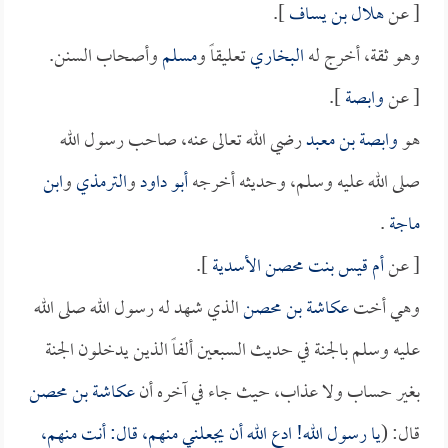
[ عن
هلال بن يساف
].
وهو ثقة، أخرج له
البخاري
تعليقاً و
مسلم
وأصحاب السنن.
[ عن
وابصة
].
هو
وابصة بن معبد
رضي الله تعالى عنه، صاحب رسول الله
صلى الله عليه وسلم، وحديثه أخرجه
أبو داود
و
الترمذي
و
ابن
ماجة
.
[ عن
أم قيس بنت محصن الأسدية
].
وهي أخت
عكاشة بن محصن
الذي شهد له رسول الله صلى الله
عليه وسلم بالجنة في حديث السبعين ألفاً الذين يدخلون الجنة
بغير حساب ولا عذاب، حيث جاء في آخره أن
عكاشة بن محصن
قال: (
يا رسول الله! ادع الله أن يجعلني منهم، قال: أنت منهم،