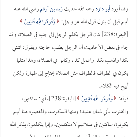
وقد أورد
أبو داود
رحمه الله حديث
زيد بن أرقم
رضي الله عنه
أنهم قبل أن ينزل قول الله عز وجل:
وَقُومُوا لِلَّهِ قَانِتِينَ
[البقرة:238] كان الرجل يكلم الرجل إلى جنبه في الصلاة، وقد
جاء في بعض الأحاديث أن الرجل يطلب حاجته ويقول: ائتني
بكذا واذهب بكذا واعمل كذا، وكانوا في الصلاة، وهذا مثلما
يكون في الطواف فالطواف مثل الصلاة يحتاج إلى طهارة ولكن
أبيح فيه الكلام.
قوله:
وَقُومُوا لِلَّهِ قَانِتِينَ
[البقرة:238]، أي: ساكتين،
والقنوت يأتي لمعان عديدة ومنها السكوت، والمقصود هنا أنهم
يكونون ساكتين في صلاتهم لا متكلمين، وإنما يتكلمون بذكر الله