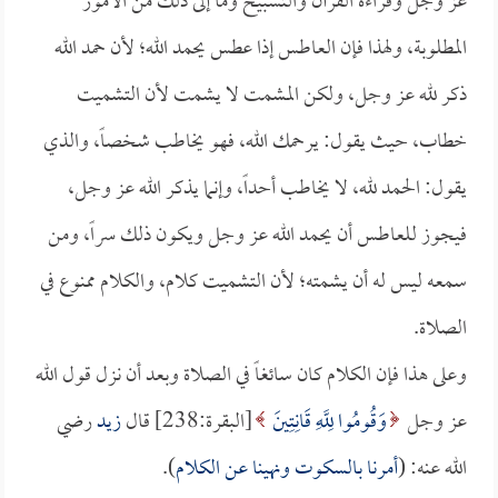
عز وجل وقراءة القرآن والتسبيح وما إلى ذلك من الأمور
المطلوبة، ولهذا فإن العاطس إذا عطس يحمد الله؛ لأن حمد الله
ذكر لله عز وجل، ولكن المشمت لا يشمت لأن التشميت
خطاب، حيث يقول: يرحمك الله، فهو يخاطب شخصاً، والذي
يقول: الحمد لله، لا يخاطب أحداً، وإنما يذكر الله عز وجل،
فيجوز للعاطس أن يحمد الله عز وجل ويكون ذلك سراً، ومن
سمعه ليس له أن يشمته؛ لأن التشميت كلام، والكلام ممنوع في
الصلاة.
وعلى هذا فإن الكلام كان سائغاً في الصلاة وبعد أن نزل قول الله
عز وجل
وَقُومُوا لِلَّهِ قَانِتِينَ
[البقرة:238] قال
زيد
رضي
الله عنه: (
أمرنا بالسكوت ونهينا عن الكلام
).