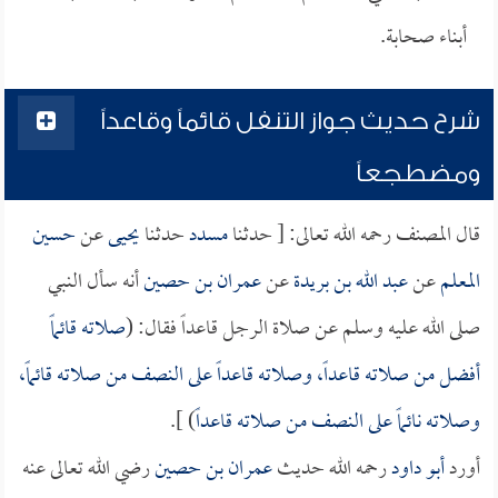
أبناء صحابة.
شرح حديث جواز التنفل قائماً وقاعداً
ومضطجعاً
قال المصنف رحمه الله تعالى: [ حدثنا
مسدد
حدثنا
يحيى
عن
حسين
المعلم
عن
عبد الله بن بريدة
عن
عمران بن حصين
أنه سأل النبي
صلى الله عليه وسلم عن صلاة الرجل قاعداً فقال: (
صلاته قائماً
أفضل من صلاته قاعداً، وصلاته قاعداً على النصف من صلاته قائماً،
وصلاته نائماً على النصف من صلاته قاعداً
) ].
أورد
أبو داود
رحمه الله حديث
عمران بن حصين
رضي الله تعالى عنه