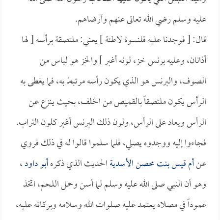
عليه وسلم رضي الله تعالى عنهم وأرضاهم.
قال: [ فوجدنا عليه قلنسوة لاطئة ] يعني: ملتصقة برأسه [ لها
أذانان، وعليه برنس خز، لونه أغبر ] والخز هو لباس من
الصوف، والبرنس هو الذي يكون رأسه مرتبط به، فما يغطى به
الرأس يكون ملتصقاً بالقميص من الخلف، بحيث ينزع عن
الرأس ويعاد على الرأس، ولون ذلك البرنس أغبر كلون التراب.
فجاءوا إليه ووجدوه يصلي، فلما سلموا قالوا له في ذلك فروي
عن
أم قيس بنت محصن الأسدية
الحديث الذي ذكره
أبو داود
،
وهو أن النبي صلى الله عليه وسلم لما أسن وحمل اللحم، اتخذ
عموداً في مصلاه يعتمد عليه صلوات الله وسلامه وبركاته عليه،