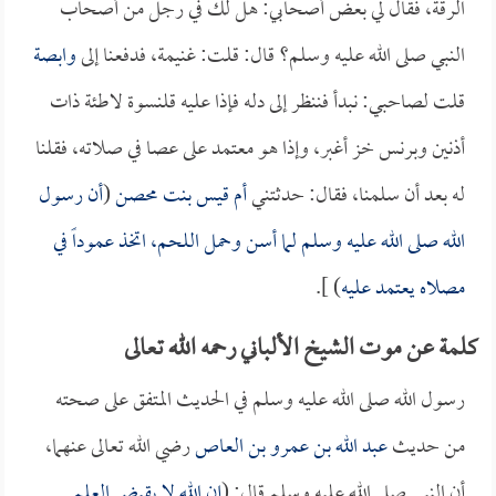
الرقة، فقال لي بعض أصحابي: هل لك في رجل من أصحاب
النبي صلى الله عليه وسلم؟ قال: قلت: غنيمة، فدفعنا إلى
وابصة
قلت لصاحبي: نبدأ فننظر إلى دله فإذا عليه قلنسوة لاطئة ذات
أذنين وبرنس خز أغبر، وإذا هو معتمد على عصا في صلاته، فقلنا
له بعد أن سلمنا، فقال: حدثتني
أم قيس بنت محصن
(
أن رسول
الله صلى الله عليه وسلم لما أسن وحمل اللحم، اتخذ عموداً في
مصلاه يعتمد عليه
) ].
كلمة عن موت الشيخ الألباني رحمه الله تعالى
رسول الله صلى الله عليه وسلم في الحديث المتفق على صحته
من حديث
عبد الله بن عمرو بن العاص
رضي الله تعالى عنهما،
أن النبي صلى الله عليه وسلم قال: (
إن الله لا يقبض العلم