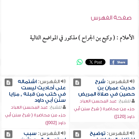
صفحة الفهرس
الأعلام : ( وكيع بن الجراح ) مذكور في المواضع التالية
الفهرس:
شرح
الفهرس:
اشتماله
حديث عمران بن
على أحاديث ليست
حصين في صلاة المريض
في كتب من قبله , مزايا
سنن أبي داود
للشيخ:
عبد المحسن العباد
للشيخ:
عبد المحسن العباد
جزء من محاضرة ( شرح سنن أبي
جزء من محاضرة ( شرح سنن أبي
داود [120])
داود [002])
الفهرس:
توضيح
الفهرس:
سبب