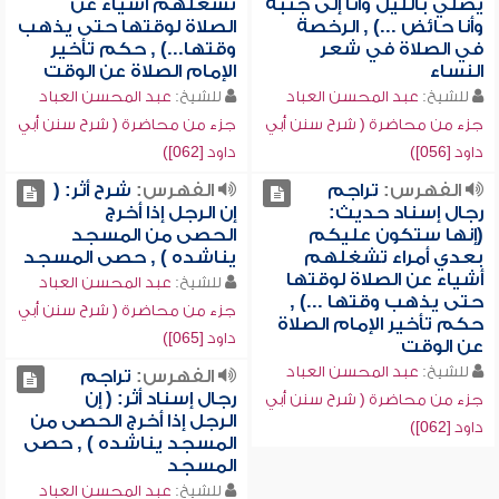
يصلي بالليل وأنا إلى جنبه
تشغلهم أشياء عن
وأنا حائض ...) , الرخصة
الصلاة لوقتها حتى يذهب
في الصلاة في شعر
وقتها...) , حكم تأخير
النساء
الإمام الصلاة عن الوقت
للشيخ:
عبد المحسن العباد
للشيخ:
عبد المحسن العباد
جزء من محاضرة ( شرح سنن أبي
جزء من محاضرة ( شرح سنن أبي
داود [056])
داود [062])
الفهرس:
تراجم
الفهرس:
شرح أثر: (
رجال إسناد حديث:
إن الرجل إذا أخرج
(إنها ستكون عليكم
الحصى من المسجد
بعدي أمراء تشغلهم
يناشده ) , حصى المسجد
أشياء عن الصلاة لوقتها
للشيخ:
عبد المحسن العباد
حتى يذهب وقتها ...) ,
جزء من محاضرة ( شرح سنن أبي
حكم تأخير الإمام الصلاة
داود [065])
عن الوقت
للشيخ:
عبد المحسن العباد
الفهرس:
تراجم
رجال إسناد أثر: ( إن
جزء من محاضرة ( شرح سنن أبي
الرجل إذا أخرج الحصى من
داود [062])
المسجد يناشده ) , حصى
المسجد
للشيخ:
عبد المحسن العباد