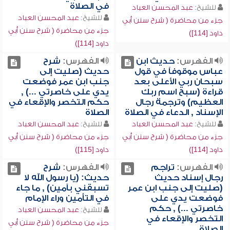
في الصلاة
للشيخ:
عبد المحسن العباد
للشيخ:
عبد المحسن العباد
جزء من محاضرة ( شرح سنن أبي
جزء من محاضرة ( شرح سنن أبي
داود [114])
داود [114])
الفهرس:
حديث ابن
الفهرس:
شرح
عباس موقوفاً في قول
حديث (صليت إلى
سبحان ربي الأعلى بعد
جنب ابن عمر فوضعت
قراءة (سبح اسم ربك
يدي على خاصرتي ...) ,
العظيم) وترجمة رجال
حكم التخصر والإقعاء في
الإسناد , الدعاء في الصلاة
الصلاة
للشيخ:
عبد المحسن العباد
للشيخ:
عبد المحسن العباد
جزء من محاضرة ( شرح سنن أبي
جزء من محاضرة ( شرح سنن أبي
داود [114])
داود [115])
الفهرس:
تراجم
الفهرس:
شرح
رجال إسناد حديث
حديث: (يا رسول الله لا
(صليت إلى جنب ابن عمر
تسبقني بآمين) , ما جاء
فوضعت يدي على
في التأمين وراء الإمام
خاصرتي ...) , حكم
للشيخ:
عبد المحسن العباد
التخصر والإقعاء في
جزء من محاضرة ( شرح سنن أبي
الصلاة