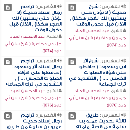
الفهرس:
شرح
الفهرس:
تراجم
حديث ( لا تؤذن حتى
رجال إسناد حديث (لا
يستبين لك الفجر هكذا) ,
تؤذن حتى يستبين لك
الأذان قبل دخول الوقت
الفجر هكذا) , الأذان قبل
دخول الوقت
للشيخ:
عبد المحسن العباد
للشيخ:
عبد المحسن العباد
جزء من محاضرة ( شرح سنن أبي
جزء من محاضرة ( شرح سنن أبي
داود [074])
داود [074])
الفهرس:
شرح أثر
الفهرس:
تراجم
ابن مسعود: ( حافظوا
رجال إسناد أثر مسعود:
على هؤلاء الصلوات
( حافظوا على هؤلاء
الخمس .... ) , التشديد في
الصلوات الخمس ... ) ,
ترك الجماعة
التشديد في ترك الجماعة
للشيخ:
عبد المحسن العباد
للشيخ:
عبد المحسن العباد
جزء من محاضرة ( شرح سنن أبي
جزء من محاضرة ( شرح سنن أبي
داود [076])
داود [076])
الفهرس:
طريق
الفهرس:
تراجم
ثالثة لحديث عمرو بن
رجال إسناد حديث
سلمة في قصة إمامته
عمرو بن سلمة من طريق