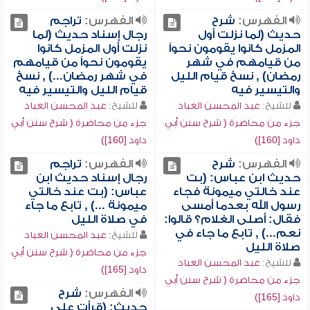
الفهرس:
شرح
الفهرس:
تراجم
حديث (لما نزلت أول
رجال إسناد حديث (لما
المزمل كانوا يقومون نحواً
نزلت أول المزمل كانوا
من قيامهم في شهر
يقومون نحواً من قيامهم
رمضان) , نسخ قيام الليل
في شهر رمضان...) , نسخ
والتيسير فيه
قيام الليل والتيسير فيه
للشيخ:
عبد المحسن العباد
للشيخ:
عبد المحسن العباد
جزء من محاضرة ( شرح سنن أبي
جزء من محاضرة ( شرح سنن أبي
داود [160])
داود [160])
الفهرس:
شرح
الفهرس:
تراجم
حديث ابن عباس: (بت
رجال إسناد حديث ابن
عند خالتي ميمونة فجاء
عباس: (بت عند خالتي
رسول الله بعدما أمسى
ميمونة ...) , تابع ما جاء
فقال: أصلى الغلام؟ قالوا:
في صلاة الليل
نعم...) , تابع ما جاء في
للشيخ:
عبد المحسن العباد
صلاة الليل
جزء من محاضرة ( شرح سنن أبي
للشيخ:
عبد المحسن العباد
داود [165])
جزء من محاضرة ( شرح سنن أبي
الفهرس:
شرح
داود [165])
حديث: (قرأت على