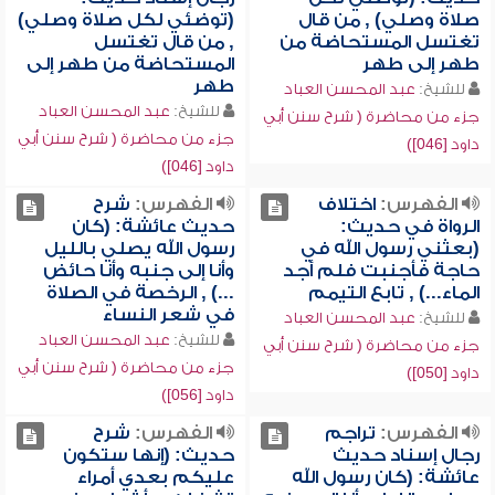
صلاة وصلي) , من قال
(توضئي لكل صلاة وصلي)
تغتسل المستحاضة من
, من قال تغتسل
طهر إلى طهر
المستحاضة من طهر إلى
طهر
للشيخ:
عبد المحسن العباد
للشيخ:
عبد المحسن العباد
جزء من محاضرة ( شرح سنن أبي
جزء من محاضرة ( شرح سنن أبي
داود [046])
داود [046])
الفهرس:
اختلاف
الفهرس:
شرح
الرواة في حديث:
حديث عائشة: (كان
(بعثني رسول الله في
رسول الله يصلي بالليل
حاجة فأجنبت فلم أجد
وأنا إلى جنبه وأنا حائض
الماء...) , تابع التيمم
...) , الرخصة في الصلاة
في شعر النساء
للشيخ:
عبد المحسن العباد
للشيخ:
عبد المحسن العباد
جزء من محاضرة ( شرح سنن أبي
جزء من محاضرة ( شرح سنن أبي
داود [050])
داود [056])
الفهرس:
تراجم
الفهرس:
شرح
رجال إسناد حديث
حديث: (إنها ستكون
عائشة: (كان رسول الله
عليكم بعدي أمراء