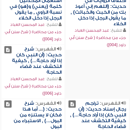
اختلاف الروايات في
استعمال المحدثين
حديث: (اللهم إني أعوذ
كلمة (يعني) و(هو) في
بك من الخبث والخبائث) ,
نسبة الراوي , ما يقول
ما يقول الرجل إذا دخل
الرجل إذا دخل الخلاء
الخلاء
للشيخ:
عبد المحسن العباد
للشيخ:
عبد المحسن العباد
جزء من محاضرة ( شرح سنن أبي
جزء من محاضرة ( شرح سنن أبي
داود [004])
داود [004])
الفهرس:
شرح
حديث: (أن النبي كان
إذا أراد حاجة...) , كيفية
التكشف عند قضاء
الحاجة
للشيخ:
عبد المحسن العباد
جزء من محاضرة ( شرح سنن أبي
داود [006])
الفهرس:
تراجم
الفهرس:
شرح
رجال إسناد حديث: (أن
حديث: (... أما هذا
النبي كان إذا أراد حاجة...) ,
فكان لا يستنزه من
كيفية التكشف عند
البول...) , الاستبراء من
قضاء الحاجة
البول