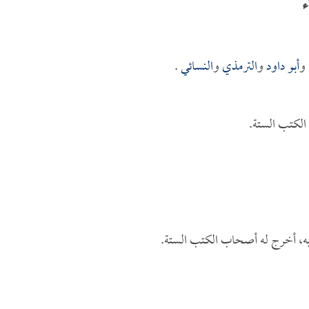
ء
و
أبو داود
و
الترمذي
و
النسائي
.
الكتب الستة.
يه، أخرج له أصحاب الكتب الستة.