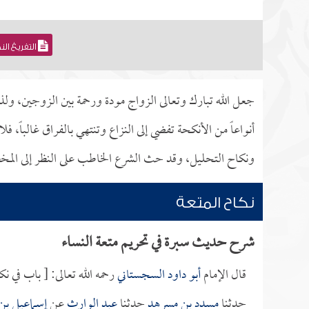
التفريغ ال
جعل الله تبارك وتعالى الزواج مودة ورحمة بين الزوجين، ول
أنواعاً من الأنكحة تفضي إلى النزاع وتنتهي بالفراق غالباً،
ونكاح التحليل، وقد حث الشرع الخاطب على النظر إلى المخط
نكاح المتعة
شرح حديث سبرة في تحريم متعة النساء
قال الإمام
أبو داود السجستاني
رحمه الله تعالى: [ باب في نكا
حدثنا
مسدد بن مسرهد
حدثنا
عبد الوارث
عن
إسماعيل بن 