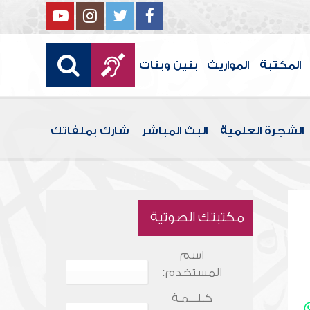
المكتبة
المواريث
بنين وبنات
الشجرة العلمية
البث المباشر
شارك بملفاتك
مكتبتك الصوتية
اسم
المستخدم:
كـلـــمـة