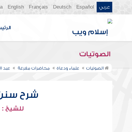
عربي
Español
Deutsch
Français
English
ia
الرئي
الصوتيات
الصوتيات
علماء ودعاة
محاضرات مفرغة
عبد ا
شرح سنن أب
للشيخ : 