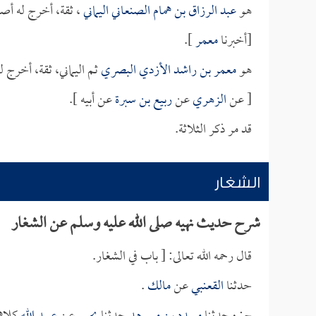
هو
عبد الرزاق بن همام الصنعاني اليماني
، ثقة، أخرج له أص
[أخبرنا
معمر
].
هو
معمر بن راشد الأزدي البصري
ثم اليماني، ثقة، أخرج
[ عن
الزهري
عن
ربيع بن سبرة
عن أبيه ].
قد مر ذكر الثلاثة.
الشغار
شرح حديث نهيه صلى الله عليه وسلم عن الشغار
قال رحمه الله تعالى: [ باب في الشغار.
حدثنا
القعنبي
عن
مالك
.