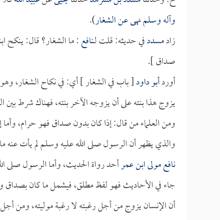
ح: وحدثنا
مسدد بن مسرهد
حدثنا
يحيى
عن
عبيد الله
كلاه
وآله وسلم نهى عن الشغار
).
زاد
مسدد
في حديثه: قلت لـ
نافع
: ما الشغار؟ قال: ينكح ا
صداق ].
أورد
أبو داود
[ باب في الشغار ] أي: في نكاح الشغار، وهو ال
يزوج هذا بنته على أن يزوجه الآخر بنته، فهناك شرط بين الطرفي
ومن العلماء من قال: إذا كان بدون صداق فهو حرام، وأما إذ
والذي يظهر أن الرسول صلى الله عليه وسلم لم يأت عنه ما
نافع مولى ابن عمر
أحد رواة الحديث، وأما الرسول صلى الله
جاء في الأحاديث فهو لفظ مطلق، فيشمل ما كان بصداق وم
أن الإنسان يزوج من أجل رغبته لا رغبة موليته، ومن أجل 