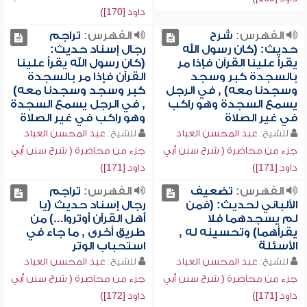
داود [170])
الفهرس:
شرح
الفهرس:
تراجم
حديث: (كان رسول الله
رجال إسناد حديث:
يقرأ علينا القرآن فإذا مر
(كان رسول الله يقرأ علينا
بالسجدة كبر وسجد
القرآن فإذا مر بالسجدة
وسجدنا معه) , في الرجل
كبر وسجد وسجدنا معه)
يسمع السجدة وهو راكب
, في الرجل يسمع السجدة
في غير الصلاة
وهو راكب في غير الصلاة
للشيخ:
عبد المحسن العباد
للشيخ:
عبد المحسن العباد
جزء من محاضرة ( شرح سنن أبي
جزء من محاضرة ( شرح سنن أبي
داود [171])
داود [171])
الفهرس:
تضعيف
الفهرس:
تراجم
الألباني لحديث: (فمن
رجال إسناد حديث (يا
لم يسجدهما فلا
أهل القرآن أوتروا...) من
يقرأهما) وتحسينه له ,
طريق أخرى , ما جاء في
الأسئلة
استحباب الوتر
للشيخ:
عبد المحسن العباد
للشيخ:
عبد المحسن العباد
جزء من محاضرة ( شرح سنن أبي
جزء من محاضرة ( شرح سنن أبي
داود [171])
داود [172])