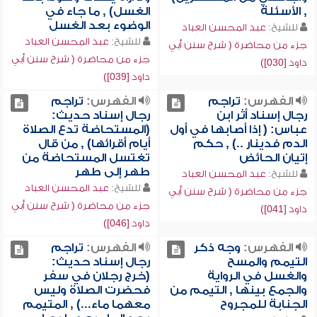
, الأسئلة
الغسل) , ما جاء في
الوضوء بعد الغسل
للشيخ:
عبد المحسن العباد
للشيخ:
عبد المحسن العباد
جزء من محاضرة ( شرح سنن أبي
جزء من محاضرة ( شرح سنن أبي
داود [030])
داود [039])
الفهرس:
تراجم
الفهرس:
تراجم
رجال إسناد أثر ابن
رجال إسناد حديث:
عباس: ( إذا أصابها في أول
(المستحاضة تدع الصلاة
الدم فدينار ..) , حكم
أيام أقرائها) , من قال
إتيان الحائض
تغتسل المستحاضة من
طهر إلى طهر
للشيخ:
عبد المحسن العباد
للشيخ:
عبد المحسن العباد
جزء من محاضرة ( شرح سنن أبي
جزء من محاضرة ( شرح سنن أبي
داود [041])
داود [046])
الفهرس:
وجه ذكر
الفهرس:
تراجم
التيمم والمسح
رجال إسناد حديث:
والغسل في الرواية
(خرج رجلان في سفر
والجمع بينها , التيمم من
فحضرت الصلاة وليس
الجنابة للمجروح
معهما ماء...) , المتيمم