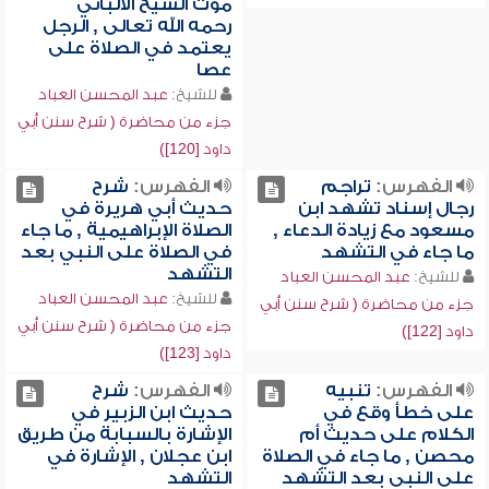
موت الشيخ الألباني
رحمه الله تعالى , الرجل
يعتمد في الصلاة على
عصا
للشيخ:
عبد المحسن العباد
جزء من محاضرة ( شرح سنن أبي
داود [120])
الفهرس:
تراجم
الفهرس:
شرح
رجال إسناد تشهد ابن
حديث أبي هريرة في
مسعود مع زيادة الدعاء ,
الصلاة الإبراهيمية , ما جاء
ما جاء في التشهد
في الصلاة على النبي بعد
التشهد
للشيخ:
عبد المحسن العباد
للشيخ:
عبد المحسن العباد
جزء من محاضرة ( شرح سنن أبي
جزء من محاضرة ( شرح سنن أبي
داود [122])
داود [123])
الفهرس:
تنبيه
الفهرس:
شرح
على خطأ وقع في
حديث ابن الزبير في
الكلام على حديث أم
الإشارة بالسبابة من طريق
محصن , ما جاء في الصلاة
ابن عجلان , الإشارة في
على النبي بعد التشهد
التشهد