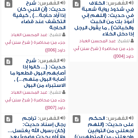
الفهرس:
الخلاف
الفهرس:
شرح
في شذوذ رواية شعبة
حديث: (أن النبي كان
في حديث: (اللهم إني
إذا أراد حاجة...) , كيفية
أعوذ بك من الخبث
التكشف عند قضاء
والخبائث) , ما يقول الرجل
الحاجة
إذا دخل الخلاء
للشيخ:
عبد المحسن العباد
للشيخ:
عبد المحسن العباد
جزء من محاضرة ( شرح سنن أبي
جزء من محاضرة ( شرح سنن أبي
داود [006])
داود [004])
الفهرس:
شرح
حديث: (... كانوا إذا
أصابهم البول قطعوا ما
أصابه البول منهم...) ,
الاستبراء من البول
للشيخ:
عبد المحسن العباد
جزء من محاضرة ( شرح سنن أبي
داود [007])
الفهرس:
الحكم
الفهرس:
تراجم
على حديث: (اللهم
رجال إسناد حديث:
اجعلني من التوابين
(كان رسول الله يغتسل...
واجعلني من المتطهرين)
ولا أراه يحدث وضوءاً بعد