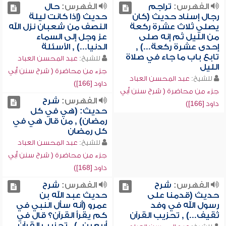
الفهرس:
تراجم
الفهرس:
حال
رجال إسناد حديث (كان
حديث (إذا كانت ليلة
يصلي ثلاث عشرة ركعة
النصف من شعبان نزل الله
من الليل ثم إنه صلى
عز وجل إلى السماء
إحدى عشرة ركعة...) ,
الدنيا...) , الأسئلة
تابع باب ما جاء في صلاة
للشيخ:
عبد المحسن العباد
الليل
جزء من محاضرة ( شرح سنن أبي
للشيخ:
عبد المحسن العباد
داود [166])
جزء من محاضرة ( شرح سنن أبي
الفهرس:
شرح
داود [166])
حديث: (هي في كل
رمضان) , من قال هي في
كل رمضان
للشيخ:
عبد المحسن العباد
جزء من محاضرة ( شرح سنن أبي
داود [168])
الفهرس:
شرح
الفهرس:
شرح
حديث (قدمنا على
حديث عبد الله بن
رسول الله في وفد
عمرو (أنه سأل النبي في
ثقيف...) , تحزيب القرآن
كم يقرأ القرآن؟ قال في
أربعين..) , تحزيب القرآن