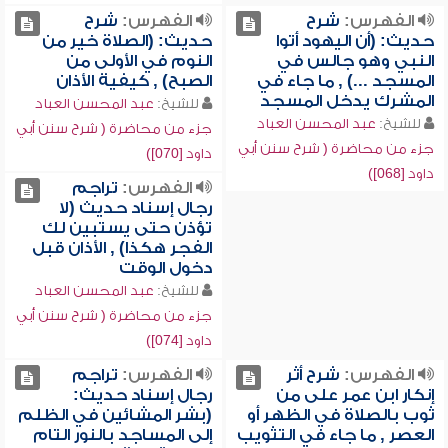
الفهرس:
شرح
الفهرس:
شرح
حديث: (أن اليهود أتوا
حديث: (الصلاة خير من
النبي وهو جالس في
النوم في الأولى من
المسجد ...) , ما جاء في
الصبح) , كيفية الأذان
المشرك يدخل المسجد
للشيخ:
عبد المحسن العباد
للشيخ:
عبد المحسن العباد
جزء من محاضرة ( شرح سنن أبي
جزء من محاضرة ( شرح سنن أبي
داود [070])
داود [068])
الفهرس:
تراجم
رجال إسناد حديث (لا
تؤذن حتى يستبين لك
الفجر هكذا) , الأذان قبل
دخول الوقت
للشيخ:
عبد المحسن العباد
جزء من محاضرة ( شرح سنن أبي
داود [074])
الفهرس:
شرح أثر
الفهرس:
تراجم
إنكار ابن عمر على من
رجال إسناد حديث:
ثوب بالصلاة في الظهر أو
(بشر المشائين في الظلم
العصر , ما جاء في التثويب
إلى المساجد بالنور التام