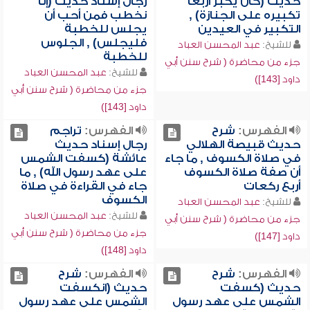
حديث (كان يكبر أربعاً
رجال إسناد حديث (إنا
تكبيره على الجنازة) ,
نخطب فمن أحب أن
التكبير في العيدين
يجلس للخطبة
فليجلس) , الجلوس
للشيخ:
عبد المحسن العباد
للخطبة
جزء من محاضرة ( شرح سنن أبي
للشيخ:
عبد المحسن العباد
داود [143])
جزء من محاضرة ( شرح سنن أبي
داود [143])
الفهرس:
شرح
الفهرس:
تراجم
حديث قبيصة الهلالي
رجال إسناد حديث
في صلاة الكسوف , ما جاء
عائشة (كسفت الشمس
أن صفة صلاة الكسوف
على عهد رسول الله) , ما
أربع ركعات
جاء في القراءة في صلاة
الكسوف
للشيخ:
عبد المحسن العباد
للشيخ:
عبد المحسن العباد
جزء من محاضرة ( شرح سنن أبي
جزء من محاضرة ( شرح سنن أبي
داود [147])
داود [148])
الفهرس:
شرح
الفهرس:
شرح
حديث (كسفت
حديث (انكسفت
الشمس على عهد رسول
الشمس على عهد رسول