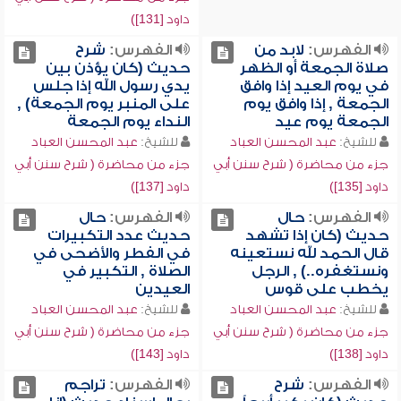
داود [131])
الفهرس:
لابد من
الفهرس:
شرح
صلاة الجمعة أو الظهر
حديث (كان يؤذن بين
في يوم العيد إذا وافق
يدي رسول الله إذا جلس
الجمعة , إذا وافق يوم
على المنبر يوم الجمعة) ,
الجمعة يوم عيد
النداء يوم الجمعة
للشيخ:
عبد المحسن العباد
للشيخ:
عبد المحسن العباد
جزء من محاضرة ( شرح سنن أبي
جزء من محاضرة ( شرح سنن أبي
داود [135])
داود [137])
الفهرس:
حال
الفهرس:
حال
حديث (كان إذا تشهد
حديث عدد التكبيرات
قال الحمد لله نستعينه
في الفطر والأضحى في
ونستغفره..) , الرجل
الصلاة , التكبير في
يخطب على قوس
العيدين
للشيخ:
عبد المحسن العباد
للشيخ:
عبد المحسن العباد
جزء من محاضرة ( شرح سنن أبي
جزء من محاضرة ( شرح سنن أبي
داود [138])
داود [143])
الفهرس:
شرح
الفهرس:
تراجم