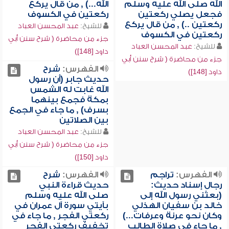
الله صلى الله عليه وسلم
الله...) , من قال يركع
فجعل يصلي ركعتين
ركعتين في الكسوف
ركعتين ..) , من قال يركع
للشيخ:
عبد المحسن العباد
ركعتين في الكسوف
جزء من محاضرة ( شرح سنن أبي
للشيخ:
عبد المحسن العباد
داود [148])
جزء من محاضرة ( شرح سنن أبي
الفهرس:
شرح
داود [148])
حديث جابر (أن رسول
الله غابت له الشمس
بمكة فجمع بينهما
بسرف) , ما جاء في الجمع
بين الصلاتين
للشيخ:
عبد المحسن العباد
جزء من محاضرة ( شرح سنن أبي
داود [150])
الفهرس:
تراجم
الفهرس:
شرح
رجال إسناد حديث:
حديث قراءة النبي
(بعثني رسول الله إلى
صلى الله عليه وسلم
خالد بن سفيان الهذلي
بآيتي سورة آل عمران في
وكان نحو عرنة وعرفات...)
ركعتي الفجر , ما جاء في
, ما جاء في صلاة الطالب
تخفيف ركعتي الفجر