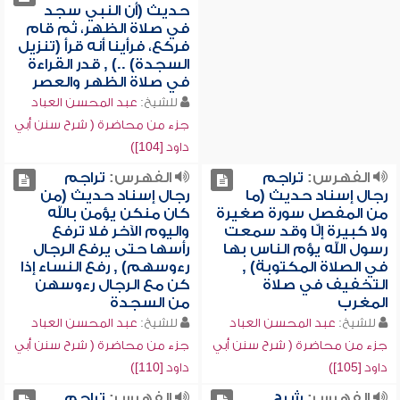
حديث (أن النبي سجد
في صلاة الظهر، ثم قام
فركع، فرأينا أنه قرأ (تنزيل
السجدة) ..) , قدر القراءة
في صلاة الظهر والعصر
للشيخ:
عبد المحسن العباد
جزء من محاضرة ( شرح سنن أبي
داود [104])
الفهرس:
تراجم
الفهرس:
تراجم
رجال إسناد حديث (ما
رجال إسناد حديث (من
من المفصل سورة صغيرة
كان منكن يؤمن بالله
ولا كبيرة إلّا وقد سمعت
واليوم الآخر فلا ترفع
رسول الله يؤم الناس بها
رأسها حتى يرفع الرجال
في الصلاة المكتوبة) ,
رءوسهم) , رفع النساء إذا
التخفيف في صلاة
كن مع الرجال رءوسهن
المغرب
من السجدة
للشيخ:
عبد المحسن العباد
للشيخ:
عبد المحسن العباد
جزء من محاضرة ( شرح سنن أبي
جزء من محاضرة ( شرح سنن أبي
داود [105])
داود [110])
الفهرس:
شرح
الفهرس:
تراجم