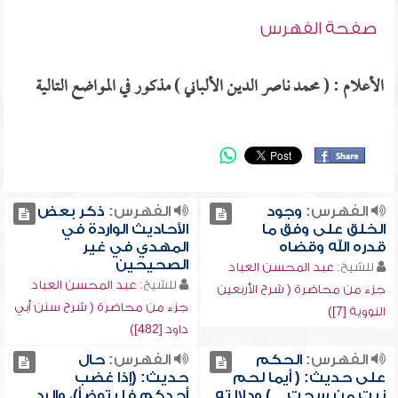
صفحة الفهرس
الأعلام : ( محمد ناصر الدين الألباني ) مذكور في المواضع التالية
الفهرس:
وجود
الفهرس:
ذكر بعض
الخلق على وفق ما
الأحاديث الواردة في
قدره الله وقضاه
المهدي في غير
الصحيحين
للشيخ:
عبد المحسن العباد
للشيخ:
عبد المحسن العباد
جزء من محاضرة ( شرح الأربعين
جزء من محاضرة ( شرح سنن أبي
النووية [7])
داود [482])
الفهرس:
الحكم
الفهرس:
حال
على حديث: ( أيما لحم
حديث: (إذا غضب
نبت من سحت .. ) ودلالته
أحدكم فليتوضأ)، والرد