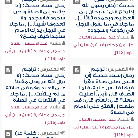
حديث: (كان رسول الله
رجال إسناد حديث: (إذا
إذا ركع قال: سبحان ربي
جئتم إلى الصلاة ونحن
العظيم وبحمده ثلاثاً...) ,
سجود فاسجدوا ولا
ما جاء في ما يقول الرجل
تعدوها شيئاً...) , ما جاء
في ركوعه وسجوده
في الرجل يدرك الإمام
ساجداً كيف يصنع؟
للشيخ:
عبد المحسن العباد
للشيخ:
عبد المحسن العباد
جزء من محاضرة ( شرح سنن أبي
جزء من محاضرة ( شرح سنن أبي
داود [112])
داود [114])
الفهرس:
تراجم
الفهرس:
تراجم
رجال إسناد حديث (أن
رجال إسناد حديث: (لا
النبي صلى صلاة فقرأ
يزال الله عز وجل مقبلاً
فيها فلبس عليه، فلما
على العبد وهو في صلاته
انصرف قال لأبي: أصليت
ما لم يلتفت...) , ما جاء
معنا؟ قال: نعم، قال: فما
في الالتفات في الصلاة
منعك) , الفتح على الإمام
للشيخ:
عبد المحسن العباد
في الصلاة
جزء من محاضرة ( شرح سنن أبي
للشيخ:
عبد المحسن العباد
داود [116])
جزء من محاضرة ( شرح سنن أبي
الفهرس:
كلمة عن
داود [115])