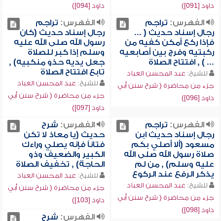
داود [091])
داود [094])
الفهرس:
تراجم
الفهرس:
تراجم
رجال إسناد حديث ( ...
رجال إسناد حديث (كان
فإذا ركع أمكن كفيه من
رسول الله صلى الله عليه
ركبتيه وفرج بين أصابعيه
وسلم إذا كبر للصلاة
... ) , افتتاح الصلاة
جعل يديه حذو منكبيه) ,
تابع افتتاح الصلاة
للشيخ:
عبد المحسن العباد
للشيخ:
عبد المحسن العباد
جزء من محاضرة ( شرح سنن أبي
جزء من محاضرة ( شرح سنن أبي
داود [096])
داود [097])
الفهرس:
تراجم
الفهرس:
شرح
رجال إسناد حديث ابن
حديث (يا معاذ لا تكن
مسعود (ألا أصلي بكم
فتاناً فإنه يصلي وراءك
صلاة رسول الله صلى الله
الكبير والضعيف وذو
عليه وسلم) , من لم
الحاجة) , تخفيف الصلاة
يذكر الرفع عند الركوع
للشيخ:
عبد المحسن العباد
للشيخ:
عبد المحسن العباد
جزء من محاضرة ( شرح سنن أبي
جزء من محاضرة ( شرح سنن أبي
داود [103])
داود [098])
الفهرس:
شرح