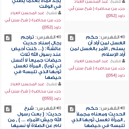
يجد الماء بعدما يصلي
للشيخ:
عبد المحسن العباد
في الوقت
جزء من محاضرة ( شرح سنن أبي
للشيخ:
عبد المحسن العباد
داود [052])
جزء من محاضرة ( شرح سنن أبي
داود [052])
الفهرس:
حكم
الفهرس:
تراجم
الغسل لمن أراد أن
رجال إسناد حديث
يسلم , الأمر بالغسل لمن
عائشة: (... كنت أحيض
أراد الإسلام
عند رسول الله ثلاث
حيضات جميعاً لا أغسل
للشيخ:
عبد المحسن العباد
لي ثوباً) , المرأة تغسل
جزء من محاضرة ( شرح سنن أبي
ثوبها الذي تلبسه في
داود [054])
حيضها
للشيخ:
عبد المحسن العباد
جزء من محاضرة ( شرح سنن أبي
داود [055])
الفهرس:
حكم
الفهرس:
شرح
الحديث ومعناه مجملاً
حديث: ( بعث رسول
, المرأة تغسل ثوبها الذي
الله جيش الأمراء ... ) , من
تلبسه في حيضها
نام عن الصلاة أو نسيها