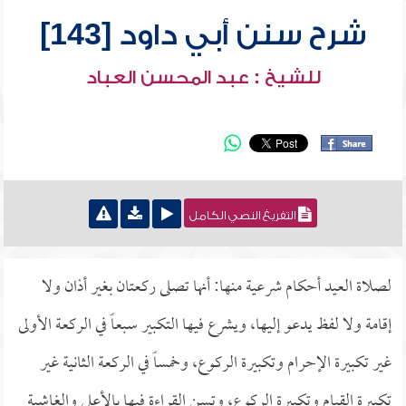
شرح سنن أبي داود [143]
للشيخ : عبد المحسن العباد
التفريغ النصي الكامل
لصلاة العيد أحكام شرعية منها: أنها تصلى ركعتان بغير أذان ولا
إقامة ولا لفظ يدعو إليها، ويشرع فيها التكبير سبعاً في الركعة الأولى
غير تكبيرة الإحرام وتكبيرة الركوع، وخمساً في الركعة الثانية غير
تكبيرة القيام وتكبيرة الركوع، وتسن القراءة فيها بالأعلى والغاشية