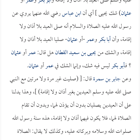
عليه وسلم صلى العيد بلا أذان ولا إقامة و
أبو بكر
و
عمر
أو
عثمان
) شك يحيى ] أي أن
ابن عباس
رضي الله عنهما يروي عن
رسول الله عليه الصلاة والسلام أنه صلى العيد بلا أذان ولا
إقامة، وأن
أبا بكر
و
عمر
-أو
عثمان
- صليا العيد بلا أذان ولا
إقامة، والشك من
يحيى بن سعيد القطان
هل قال:
عمر
أو
عثمان
؟ فـ
أبو بكر
ليس فيه شك، وإنما الشك في
عمر
أو
عثمان
.
وعن
جابر بن سمرة
قال: [ (صليت غير مرة ولا مرتين مع النبي
صلى الله عليه وسلم العيدين بغير أذان ولا إقامة) ]، وهذا يدلنا
على أن العيدين يصليان بدون أن يؤذن لهما، وبدون أن تقام
الصلاة لهما، فلا يكون فيهما أذان ولا إقامة، هذه سنة رسول الله
صلوات الله وسلامه وبركاته عليه، وكذلك لا يقال: الصلاة