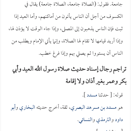
جامعة. فقول: (الصلاة جامعة، الصلاة جامعة) يقال في
الكسوف من أجل أن الناس يأتون من أماكنهم، وأما العيد إذا
ثبت فإن الناس يذهبون إلى المصلى، وإذا جاء الوقت لا يؤذن لها،
وإذا أريد قيامها لا تقام لها الصلاة، وإنما يأتي الإمام ويطلب من
الناس أن يستووا ثم يصلي بهم وإذا فرغ خطب.
تراجم رجال إسناد حديث صلاة رسول الله العيد وأبي
بكر وعمر بغير أذان ولا إقامة
قوله: [ حدثنا
مسدد
].
هو
مسدد بن مسرهد البصري
، ثقة، أخرج حديثه
البخاري
و
أبو
داود
و
الترمذي
و
النسائي
.