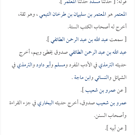
قوله: [ حدثنا
مسدد
حدثنا
المعتمر
].
المعتمر
هو
المعتمر بن سليمان بن طرخان التيمي
، وهو ثقة،
أخرج له أصحاب الكتب الستة.
[ سمعت
عبد الله بن عبد الرحمن الطائفي
].
عبد الله بن عبد الرحمن الطائفي
صدوق يخطئ ويهم، أخرج
حديثه
الترمذي
في الأدب المفرد و
مسلم
و
أبو داود
و
الترمذي
في
الشمائل و
النسائي
و
ابن ماجة
.
[ عن
عمرو بن شعيب
].
عمرو بن شعيب
صدوق، أخرج حديثه
البخاري
في جزء القراءة
وأصحاب السنن.
[ عن أبيه ].