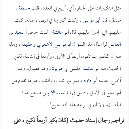
مثل التكبيرات على الجنازة أي: أربع في العدد، فقال
حذيفة
:
صدق، قال
أبو موسى
: وكنت أكبر بها في البصرة عندما كنت
عليهم، أي: أميراً عليهم، قال
أبو عائشة
: كنت حاضراً
سعيد بن
العاص
لما سأل هذا السؤال
أبا موسى الأشعري
و
حذيفة
، وهذا
فيه أن التكبيرات تكون أربعاً في الأولى، وأربعاً في الثانية، لكن
الحديث فيه
أبو عائشة
جليس
أبي هريرة
، وهو مقبول، وقد
أخرج حديثه
أبو داود
، فهو غير ثابت، والثابت هو ما تقدم من
أنها سبع في الأولى وخمس في الثانية، و
الألباني
صحح هذا
الحديث، ولا أدري بوجه هذا التصحيح!
تراجم رجال إسناد حديث (كان يكبر أربعاً تكبيره على