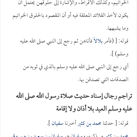
الخواتيم، وكذلك الأقراط، والإشارة إلى حلوقهن يحتمل أن
يكون لأخذ القلائد المعلقة فيه أو أن المقصود بالحلوق الخواتيم
وما يشبهها.
قوله: [ (فأمر
بلالاً
فأتاهن ثم رجع إلى النبي صلى الله عليه
وسلم) ].
أي رجع إلى النبي صلى الله عليه وسلم بالذي في ثوبه من
الصدقات التي تصدقن بها.
تراجم رجال إسناد حديث صلاة رسول الله صلى الله
عليه وسلم العيد بلا أذان ولا إقامة
قوله: [ حدثنا
محمد بن كثير
أخبرنا
سفيان
].
محمد بن كثير
مر ذكره، و
سفيان
هو
سفيان بن سعيد بن مسروق