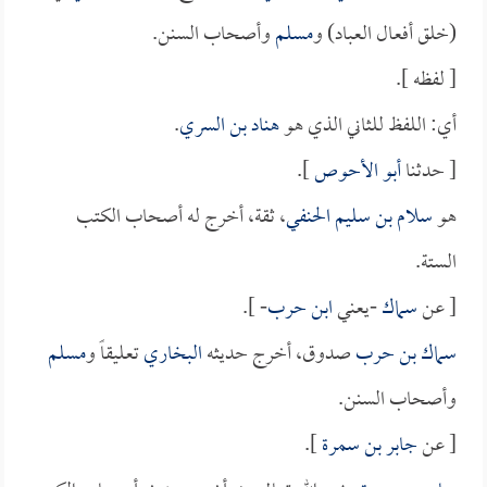
(خلق أفعال العباد) و
مسلم
وأصحاب السنن.
[ لفظه ].
أي: اللفظ للثاني الذي هو
هناد بن السري
.
[ حدثنا
أبو الأحوص
].
هو
سلام بن سليم الحنفي
، ثقة، أخرج له أصحاب الكتب
الستة.
[ عن
سماك
-يعني
ابن حرب
- ].
سماك بن حرب
صدوق، أخرج حديثه
البخاري
تعليقاً و
مسلم
وأصحاب السنن.
[ عن
جابر بن سمرة
].