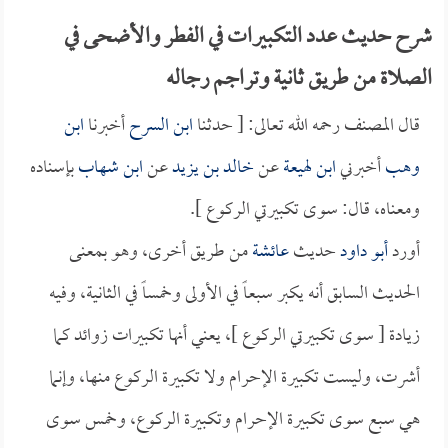
شرح حديث عدد التكبيرات في الفطر والأضحى في
الصلاة من طريق ثانية وتراجم رجاله
قال المصنف رحمه الله تعالى: [ حدثنا
ابن السرح
أخبرنا
ابن
وهب
أخبرني
ابن لهيعة
عن
خالد بن يزيد
عن
ابن شهاب
بإسناده
ومعناه، قال: سوى تكبيرتي الركوع ].
أورد
أبو داود
حديث
عائشة
من طريق أخرى، وهو بمعنى
الحديث السابق أنه يكبر سبعاً في الأولى وخمساً في الثانية، وفيه
زيادة [ سوى تكبيرتي الركوع ]، يعني أنها تكبيرات زوائد كما
أشرت، وليست تكبيرة الإحرام ولا تكبيرة الركوع منها، وإنما
هي سبع سوى تكبيرة الإحرام وتكبيرة الركوع، وخمس سوى