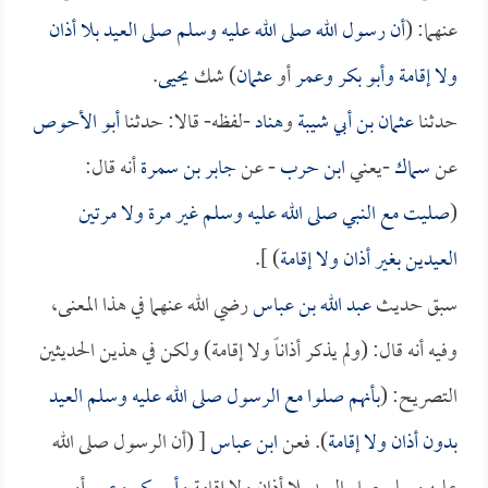
عنهما: (
أن رسول الله صلى الله عليه وسلم صلى العيد بلا أذان
ولا إقامة و
أبو بكر
و
عمر
أو
عثمان
) شك
يحيى
.
حدثنا
عثمان بن أبي شيبة
و
هناد
-لفظه- قالا: حدثنا
أبو الأحوص
عن
سماك
-يعني
ابن حرب
- عن
جابر بن سمرة
أنه قال:
(
صليت مع النبي صلى الله عليه وسلم غير مرة ولا مرتين
العيدين بغير أذان ولا إقامة
) ].
سبق حديث
عبد الله بن عباس
رضي الله عنهما في هذا المعنى،
وفيه أنه قال: (ولم يذكر أذاناً ولا إقامة) ولكن في هذين الحديثين
التصريح: (
بأنهم صلوا مع الرسول صلى الله عليه وسلم العيد
بدون أذان ولا إقامة
). فعن
ابن عباس
[ (أن الرسول صلى الله