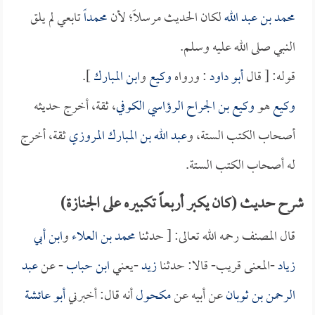
محمد بن عبد الله
لكان الحديث مرسلاً؛ لأن
محمداً
تابعي لم يلق
النبي صلى الله عليه وسلم.
قوله: [ قال
أبو داود
: ورواه
وكيع
و
ابن المبارك
].
وكيع
هو
وكيع بن الجراح الرؤاسي الكوفي
، ثقة، أخرج حديثه
أصحاب الكتب الستة، و
عبد الله بن المبارك المروزي
ثقة، أخرج
له أصحاب الكتب الستة.
شرح حديث (كان يكبر أربعاً تكبيره على الجنازة)
قال المصنف رحمه الله تعالى: [ حدثنا
محمد بن العلاء
و
ابن أبي
زياد
-المعنى قريب- قالا: حدثنا
زيد
-يعني
ابن حباب
- عن
عبد
الرحمن بن ثوبان
عن أبيه عن
مكحول
أنه قال: أخبرني
أبو عائشة