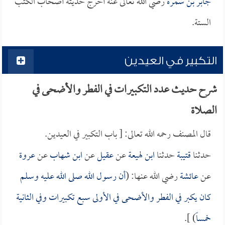
جابر بن سمرة
رضي الله تعالى عنه أخرج حديثه أصحاب الكتب
الستة.
التكبير في العيدين
شرح حديث عدد التكبيرات في الفطر والأضحى في
الصلاة
قال المصنف رحمه الله تعالى: [ باب التكبير في العيدين.
حدثنا
قتيبة
حدثنا
ابن لهيعة
عن
عقيل
عن
ابن شهاب
عن
عروة
عن
عائشة
رضي الله عنها: (
أن رسول الله صلى الله عليه وسلم
كان يكبر في الفطر والأضحى في الأولى سبع تكبيرات وفي الثانية
خمساً
) ].