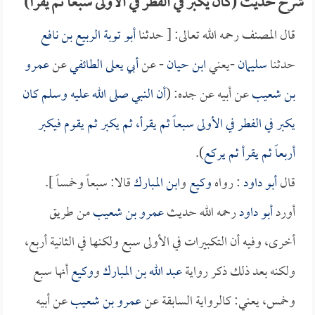
شرح حديث (كان يكبر في الفطر في الأولى سبعاً ثم يقرأ)
قال المصنف رحمه الله تعالى: [ حدثنا
أبو توبة الربيع بن نافع
حدثنا
سليمان
-يعني
ابن حيان
- عن
أبي يعلى الطائفي
عن
عمرو
بن شعيب
عن أبيه عن جده: (
أن النبي صلى الله عليه وسلم كان
يكبر في الفطر في الأولى سبعاً ثم يقرأ، ثم يكبر ثم يقوم فيكبر
أربعاً ثم يقرأ ثم يركع
).
قال
أبو داود
: رواه
وكيع
و
ابن المبارك
قالا: سبعاً وخمساً ].
أورد
أبو داود
رحمه الله حديث
عمرو بن شعيب
من طريق
أخرى، وفيه أن التكبيرات في الأولى سبع ولكنها في الثانية أربع،
ولكنه بعد ذلك ذكر رواية
عبد الله بن المبارك
و
وكيع
أنها سبع
وخمس، يعني: كالرواية السابقة عن
عمرو بن شعيب
عن أبيه