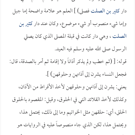
دار
كثير بن الصلت
فصلى) ] العلم هو علامة واضحة إما جبل
وإما شيء منصوب أو شيء موضوع، وكان عند دار
كثير بن
الصلت
، وهي دار كانت في قبلة المصلى الذي كان يصلي
الرسول صلى الله عليه وسلم فيه العيد.
قوله: [ (ثم خطب ولم يذكر أذاناً ولا إقامة ثم أمر بالصدقة، قال:
فجعل النساء يشرن إلى آذانهن وحلوقهن) ].
يعني: يشرن إلى آذانهن وحلوقهن لأخذ الأقراط من الآذان،
وكذلك لأخذ القلائد التي في الحلوق، وقيل: المقصود بالحلوق
الحلق، أي: حلقهن مثل الخواتيم وما إلى ذلك، يحتمل هذا،
ويحتمل هذا، لكن الذي جاء منصوصاً عليه في الروايات هو