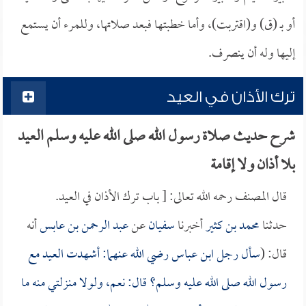
أو بـ (ق) و(اقتربت)، وأما خطبتها فبعد صلاتها، وللمرء أن يستمع
إليها وله أن ينصرف.
ترك الأذان في العيد
شرح حديث صلاة رسول الله صلى الله عليه وسلم العيد
بلا أذان ولا إقامة
قال المصنف رحمه الله تعالى: [ باب ترك الأذان في العيد.
حدثنا
محمد بن كثير
أخبرنا
سفيان
عن
عبد الرحمن بن عابس
أنه
قال: (
سأل رجل
ابن عباس
رضي الله عنهما: أشهدت العيد مع
رسول الله صلى الله عليه وسلم؟ قال: نعم، ولولا منزلتي منه ما