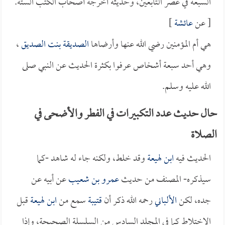
السبعة في عصر التابعين، وحديثه أخرجه أصحاب الكتب الستة.
[ عن
عائشة
]
هي أم المؤمنين رضي الله عنها وأرضاها
الصديقة بنت الصديق
،
وهي أحد سبعة أشخاص عرفوا بكثرة الحديث عن النبي صلى
الله عليه وسلم.
حال حديث عدد التكبيرات في الفطر والأضحى في
الصلاة
الحديث فيه
ابن لهيعة
وقد خلط، ولكنه جاء له شاهد -كما
سيذكره- المصنف من حديث
عمرو بن شعيب
عن أبيه عن
جده، لكن
الألباني
رحمه الله ذكر أن
قتيبة
سمع من
ابن لهيعة
قبل
الاختلاط كما في المجلد السادس من السلسلة الصحيحة، وإذا