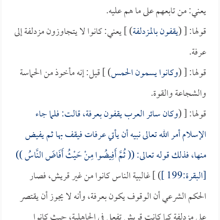
يعني: من تابعهم على ما هم عليه.
قولها: [ (
يقفون بالمزدلفة
) ] يعني: كانوا لا يتجاوزون مزدلفة إلى
عرفة.
قولها: [ (
وكانوا يسمون الحمس
) ] قيل: إنه مأخوذ من الحماسة
والشجاعة والقوة.
قولها: [ (
وكان سائر العرب يقفون بعرفة، قالت: فلما جاء
الإسلام أمر الله تعالى نبيه أن يأتي عرفات فيقف بها ثم يفيض
منها، فذلك قوله تعالى: (( ثُمَّ أَفِيضُوا مِنْ حَيْثُ أَفَاضَ النَّاسُ ))
[البقرة:199 ]
) ] غالبية الناس كانوا من غير قريش، فصار
الحكم الشرعي أن الوقوف يكون بعرفة، وأنه لا يجوز أن يقتصر
على مزدلفة كما كانت قريش تفعل في الجاهلية، حيث كانوا