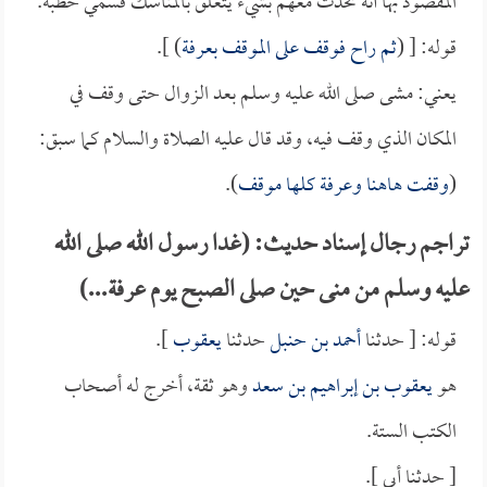
المقصود بها أنه تحدث معهم بشيء يتعلق بالمناسك فسمي خطبة.
قوله: [ (
ثم راح فوقف على الموقف بعرفة
) ].
يعني: مشى صلى الله عليه وسلم بعد الزوال حتى وقف في
المكان الذي وقف فيه، وقد قال عليه الصلاة والسلام كما سبق:
(
وقفت هاهنا وعرفة كلها موقف
).
تراجم رجال إسناد حديث: (غدا رسول الله صلى الله
عليه وسلم من منى حين صلى الصبح يوم عرفة...)
قوله: [ حدثنا
أحمد بن حنبل
حدثنا
يعقوب
].
هو
يعقوب بن إبراهيم بن سعد
وهو ثقة، أخرج له أصحاب
الكتب الستة.
[ حدثنا أبي ].