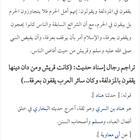
يقفون في المزدلفة ويقولون: إنهم أهل الحرم فلا يتجاوزون الحرم
بل يبقون في الحرم، مع أن الشرائع السابقة والناس كانوا يحجون
ويقفون بعرفة، والإسلام أمر بأن يوقف بعرفة، وأن يفيض النبي
صلى الله عليه وسلم وقريش من حيث أفاض الناس.
تراجم رجال إسناد حديث: (كانت قريش ومن دان دينها
يقفون بالمزدلفة، وكان سائر العرب يقفون بعرفة...)
قوله: [ حدثنا
هناد
].
هو
هناد بن السري
وهو ثقة، أخرج حديثه
البخاري
في خلق
أفعال العباد، و
مسلم
وأصحاب السنن.
[ عن
أبي معاوية
].