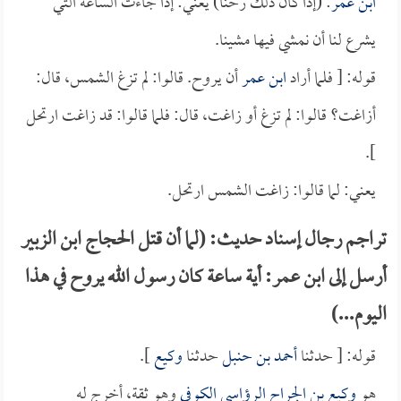
ابن عمر
: (إذا كان ذلك رحنا) يعني: إذا جاءت الساعة التي
يشرع لنا أن نمشي فيها مشينا.
قوله: [ فلما أراد
ابن عمر
أن يروح. قالوا: لم تزغ الشمس، قال:
أزاغت؟ قالوا: لم تزغ أو زاغت، قال: فلما قالوا: قد زاغت ارتحل
].
يعني: لما قالوا: زاغت الشمس ارتحل.
تراجم رجال إسناد حديث: (لما أن قتل الحجاج ابن الزبير
أرسل إلى ابن عمر: أية ساعة كان رسول الله يروح في هذا
اليوم...)
قوله: [ حدثنا
أحمد بن حنبل
حدثنا
وكيع
].
هو
وكيع بن الجراح الرؤاسي الكوفي
وهو ثقة، أخرج له