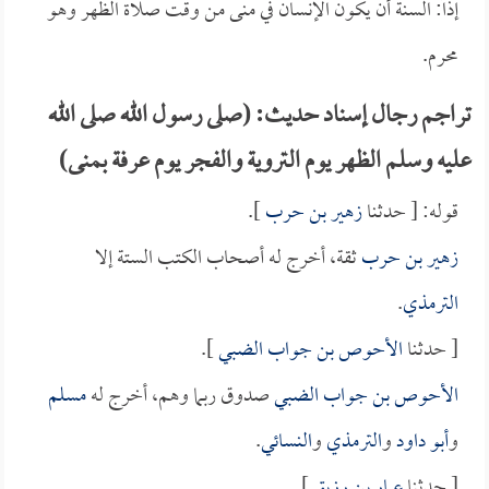
إذاً: السنة أن يكون الإنسان في منى من وقت صلاة الظهر وهو
محرم.
تراجم رجال إسناد حديث: (صلى رسول الله صلى الله
عليه وسلم الظهر يوم التروية والفجر يوم عرفة بمنى)
قوله: [ حدثنا
زهير بن حرب
].
زهير بن حرب
ثقة، أخرج له أصحاب الكتب الستة إلا
الترمذي
.
[ حدثنا
الأحوص بن جواب الضبي
].
الأحوص بن جواب الضبي
صدوق ربما وهم، أخرج له
مسلم
و
أبو داود
و
الترمذي
و
النسائي
.
[ حدثنا
عمار بن رزيق
].