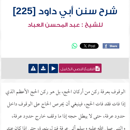
شرح سنن أبي داود [225]
للشيخ : عبد المحسن العباد
التفريغ النصي الكامل
الوقوف بعرفة ركن من أركان الحج، بل هو ركن الحج الأعظم الذي
إذا فات فقد فات الحج، فينبغي أن يحرص الحاج على الوقوف داخل
حدود عرفة، حتى لا يبطل حجه إذا ما وقف خارج حدود عرفة،
والنبي صلى الله عليه وسلم أتى عرفة فنزل بنمرة، حتى إذا كان عند