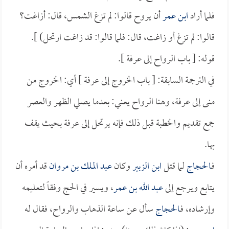
فلما أراد
ابن عمر
أن يروح قالوا: لم تزغ الشمس، قال: أزاغت؟
قالوا: لم تزغ أو زاغت، قال: فلما قالوا: قد زاغت ارتحل) ].
قوله: [ باب الرواح إلى عرفة ].
في الترجمة السابقة: [ باب الخروج إلى عرفة ] أي: الخروج من
منى إلى عرفة، وهنا الرواح يعني: بعدما يصلي الظهر والعصر
جمع تقديم والخطبة قبل ذلك فإنه يرتحل إلى عرفة بحيث يقف
بها.
فـ
الحجاج
لما قتل
ابن الزبير
وكان
عبد الملك بن مروان
قد أمره أن
يتابع ويرجع إلى
عبد الله بن عمر
، ويسير في الحج وفقاً لتعليمه
وإرشاده، فـ
الحجاج
سأل عن ساعة الذهاب والرواح، فقال له