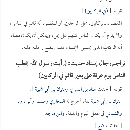
قوله: [ (
في الركابين
) ].
المقصود بالركابين: محل الرجلين، أو المقصود أنه قائم في الناس،
ولا يلزم أن يكون الناس كلهم على إبل، ويمكن أن يكون معناه:
أنه الركاب الذي يجلس الإنسان عليه ويضع رجليه عليه.
تراجم رجال إسناد حديث: (رأيت رسول الله يخطب
الناس يوم عرفة على بعير قائم في الركابين)
قوله: [ حدثنا
هناد بن السري
و
عثمان بن أبي شيبة
].
عثمان بن أبي شيبة
ثقة، أخرج له
البخاري
و
مسلم
و
أبو داود
و
النسائي
في عمل اليوم والليلة، و
ابن ماجه
.
[ حدثنا
وكيع
].