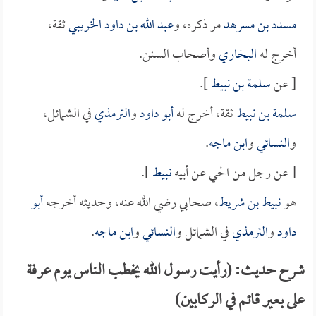
مسدد بن مسرهد
مر ذكره، و
عبد الله بن داود الخريبي
ثقة،
أخرج له
البخاري
وأصحاب السنن.
[ عن
سلمة بن نبيط
].
سلمة بن نبيط
ثقة، أخرج له
أبو داود
و
الترمذي
في الشمائل،
و
النسائي
و
ابن ماجه
.
[ عن رجل من الحي عن أبيه
نبيط
].
هو
نبيط بن شريط
، صحابي رضي الله عنه، وحديثه أخرجه
أبو
داود
و
الترمذي
في الشمائل و
النسائي
و
ابن ماجه
.
شرح حديث: (رأيت رسول الله يخطب الناس يوم عرفة
على بعير قائم في الركابين)