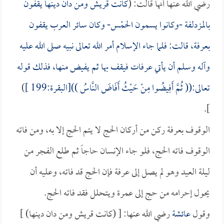
رضي الله عنها أنها قالت: (
كانت قريش ومن دان دينها يقفون
بالمزدلفة -وكانوا يسمون الحمْس- وكان سائر العرب يقفون
بعرفة، قالت: فلما جاء الإسلام أمر الله تعالى نبيه صلى الله عليه
وآله وسلم أن يأتي عرفات فيقف بها ثم يفيض منها، فذلك قوله
تعالى:(( ثُمَّ أَفِيضُوا مِنْ حَيْثُ أَفَاضَ النَّاسُ ))[البقرة:199 ]
)
].
الوقوف بعرفة ركن من أركان الحج لا يتم الحج إلا به، ومن فاته
الوقوف فاته الحج، فلو جاء الإنسان حاجاً ثم طلع الفجر من
ليلة العيد وهو لم يصل إلى عرفة فإن الحج قد فاته، وعليه أن
يحول إحرامه من حج إلى عمرة ويتحلل فقد فاته الحج.
وقول
عائشة
رضي الله عنها: [ (كانت قريش ومن دان دينها) ]