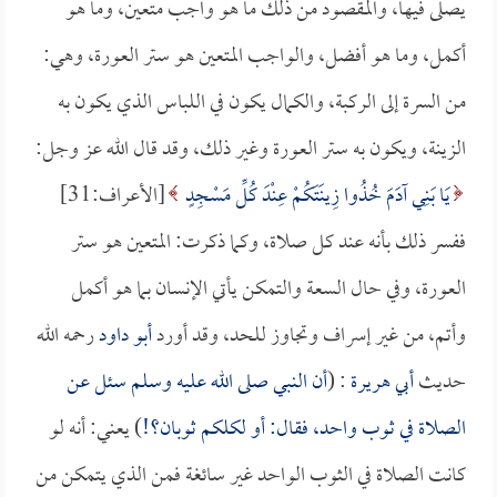
يصلى فيها، والمقصود من ذلك ما هو واجب متعين، وما هو
أكمل، وما هو أفضل، والواجب المتعين هو ستر العورة، وهي:
من السرة إلى الركبة، والكمال يكون في اللباس الذي يكون به
الزينة، ويكون به ستر العورة وغير ذلك، وقد قال الله عز وجل:
يَا بَنِي آدَمَ خُذُوا زِينَتَكُمْ عِنْدَ كُلِّ مَسْجِدٍ
[الأعراف:31]
ففسر ذلك بأنه عند كل صلاة، وكما ذكرت: المتعين هو ستر
العورة، وفي حال السعة والتمكن يأتي الإنسان بما هو أكمل
وأتم، من غير إسراف وتجاوز للحد، وقد أورد
أبو داود
رحمه الله
حديث
أبي هريرة
: (
أن النبي صلى الله عليه وسلم سئل عن
الصلاة في ثوب واحد، فقال: أو لكلكم ثوبان؟!
) يعني: أنه لو
كانت الصلاة في الثوب الواحد غير سائغة فمن الذي يتمكن من