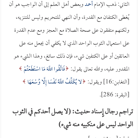
الثاني: ذهب الإمام
أحمد
وبعض أهل العلم إلى أن الواجب هو أن
يُغطى الكتفان مع القدرة، وأن النهي للتحريم وليس للتنزيه،
ولكنهم متفقون على صحة الصلاة مع العجز ومع عدم القدرة
على استعمال الثوب الواحد الذي لا يكفي أن يجعل منه على
العاتقين أو على الكتفين شيء، فإن ذلك سائغ، وهذا الشيء هو
المقدور عليه، والله تعالى يقول:
فَاتَّقُوا اللَّهَ مَا اسْتَطَعْتُمْ
[التغابن:16] ويقول:
لا يُكَلِّفُ اللَّهُ نَفْسًا إِلَّا وُسْعَهَا
[البقرة: 286].
تراجم رجال إٍسناد حديث: (لا يصل أحدكم في الثوب
الواحد ليس على منكبيه منه شيء)