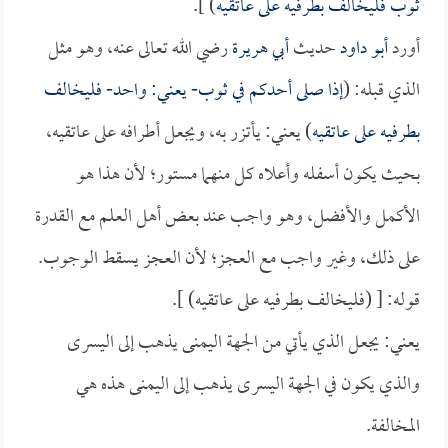
ثوب فليخالف بطرفيه على عاتقيه
) ].
أورد
أبو داود
حديث
أبي هريرة
رضي الله تعالى عنه، وهو مثل
الذي قبله: (
إذا صلى أحدكم في ثوب- يعني: واحد- فليخالف
بطرفيه على عاتقيه
) يعني: يأتزر به، ويجعل أطرافه على عاتقيه،
بحيث يكون أسفله وأعلاه كل منهما مستور؛ لأن هذا هو
الأكمل والأفضل، وهو واجب عند بعض أهل العلم مع القدرة
على ذلك، وغير واجب مع العجز؛ لأن العجز يسقط الوجوب.
قوله: [ (فليخالف بطرفيه على عاتقيه) ].
يعني: يجعل الذي يأتي من الجهة اليمنى يذهب إلى اليسرى
والذي يكون في الجهة اليسرى يذهب إلى اليمنى هذه هي
المخالفة.