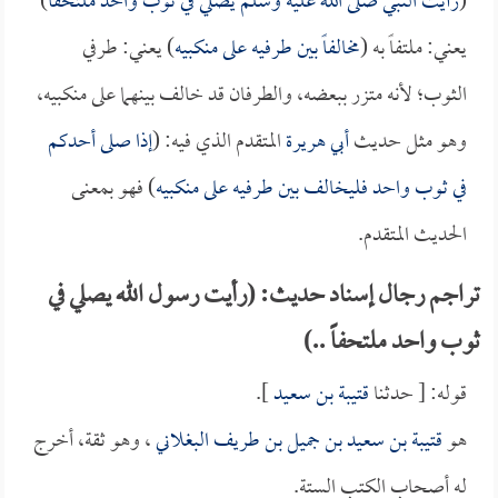
(
رأيت النبي صلى الله عليه وسلم يصلي في ثوب واحد ملتحفاً
)
يعني: ملتفاً به (
مخالفاً بين طرفيه على منكبيه
) يعني: طرفي
الثوب؛ لأنه متزر ببعضه، والطرفان قد خالف بينهما على منكبيه،
وهو مثل حديث
أبي هريرة
المتقدم الذي فيه: (
إذا صلى أحدكم
في ثوب واحد فليخالف بين طرفيه على منكبيه
) فهو بمعنى
الحديث المتقدم.
تراجم رجال إسناد حديث: (رأيت رسول الله يصلي في
ثوب واحد ملتحفاً ..)
قوله: [ حدثنا
قتيبة بن سعيد
].
هو
قتيبة بن سعيد بن جميل بن طريف البغلاني
، وهو ثقة، أخرج
له أصحاب الكتب الستة.