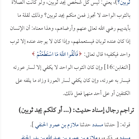
ثوبين؟
)، يعني: ليس كل شخص يجد ثوبين، ولو كانت الصلاة
بالثوب الواحد لا تجوز فمن منكم يجد ثوبين؟ وذلك لقلة ما
بأيديهم رضي الله تعالى عنهم وأرضاهم، وهذا معناه: أن الإنسان
إذا كان عنده ثوبان فيستعملهم، وإذا كان لا يوجد عنده إلا ثوب
واحد فيكفيه؛ قال تعالى:
فَاتَّقُوا اللَّهَ مَا اسْتَطَعْتُمْ
[التغابن:16] وإن كان الثوب الواحد لا يكفي إلا لستر عورته
فيستر به عورته، وإن كان يكفي لستر العورة وزاد ما يلفه على
الكتفين أو على أحد منهما فعل ذلك.
تراجم رجال إسناد حديث: (... أو كلكم يجد ثوبين)
قوله: [ حدثنا
مسدد
حدثنا
ملازم بن عمرو الحنفي
].
مسدد
مر ذكره، و
ملازم بن عمرو بن عبد الله بن بدر الحنفي