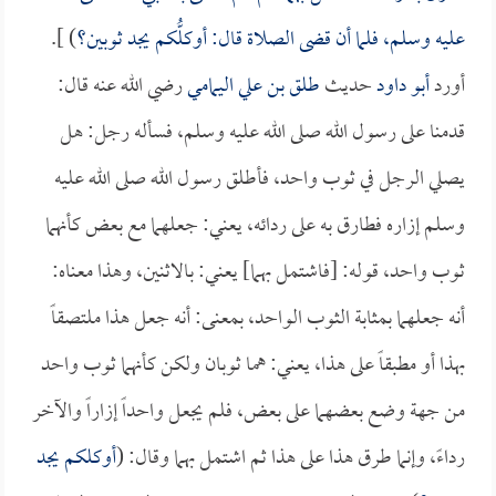
عليه وسلم، فلما أن قضى الصلاة قال: أوكلُّكم يجد ثوبين؟
) ].
أورد
أبو داود
حديث
طلق بن علي اليمامي
رضي الله عنه قال:
قدمنا على رسول الله صلى الله عليه وسلم، فسأله رجل: هل
يصلي الرجل في ثوب واحد، فأطلق رسول الله صلى الله عليه
وسلم إزاره فطارق به على ردائه، يعني: جعلهما مع بعض كأنهما
ثوب واحد، قوله: [فاشتمل بهما] يعني: بالاثنين، وهذا معناه:
أنه جعلهما بمثابة الثوب الواحد، بمعنى: أنه جعل هذا ملتصقاً
بهذا أو مطبقاً على هذا، يعني: هما ثوبان ولكن كأنهما ثوب واحد
من جهة وضع بعضهما على بعض، فلم يجعل واحداً إزاراً والآخر
رداءً، وإنما طرق هذا على هذا ثم اشتمل بهما وقال: (
أوكلكم يجد