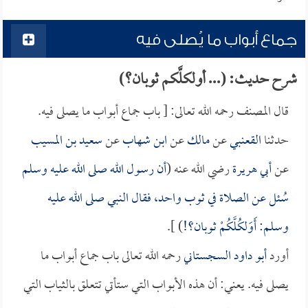
جماع أبواب ما يُصلى فيه
شرح حديث: (... أولكلَّكم ثوبان؟)
قال المصنف رحمه الله تعالى: [ باب جماع أبواب ما يصلى فيه.
حدثنا
القعنبي
عن
مالك
عن
ابن شهاب
عن
سعيد بن المسيب
عن
أبي هريرة
رضي الله عنه (
أن رسول الله صلى الله عليه وسلم
سُئل عن الصلاة في ثوب واحد، فقال النبي صلى الله عليه
وسلم: أَوَلكُلَّكُمْ ثوبان؟!
) ].
أورد
أبو داود السجستاني
رحمه الله تعالى باب جماع أبواب ما
يصلى فيه. يعني: أن هذه الأبواب التي ستأتي تتعلق بالثياب التي