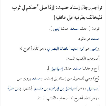
تراجم رجال إسناد حديث: (إذا صلى أحدكم في ثوب
فليخالف بطرفيه على عاتقيه)
قوله: [ حدثنا
مسدد
حدثنا
يحيى
].
مسدد
مر ذكره.
و
يحيى
هو
ابن سعيد القطان البصري
، هو ثقة، أخرج له
أصحاب الكتب الستة.
[ ح وحدثنا
مسدد
حدثنا
إسماعيل
].
(ح) وهي للتحول من إسناد إلى إسناد، و
مسدد
يروي عن
إسماعيل
، وهو
إسماعيل بن إبراهيم بن مقسم
المشهور بـ
ابن علية
، وهو ثقة، أخرج له أصحاب الكتب الستة.