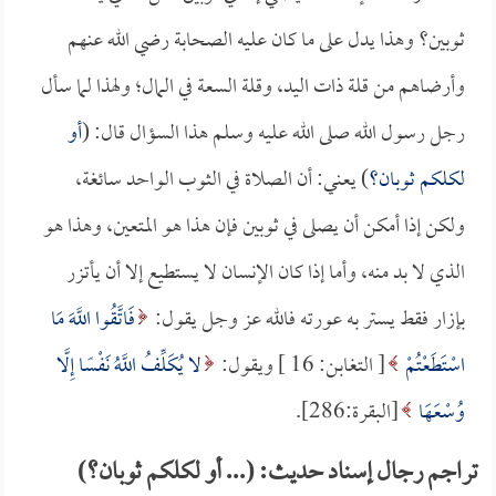
ثوبين؟ وهذا يدل على ما كان عليه الصحابة رضي الله عنهم
وأرضاهم من قلة ذات اليد، وقلة السعة في المال؛ ولهذا لما سأل
رجل رسول الله صلى الله عليه وسلم هذا السؤال قال: (
أو
لكلكم ثوبان؟
) يعني: أن الصلاة في الثوب الواحد سائغة،
ولكن إذا أمكن أن يصلى في ثوبين فإن هذا هو المتعين، وهذا هو
الذي لا بد منه، وأما إذا كان الإنسان لا يستطيع إلا أن يأتزر
بإزار فقط يستر به عورته فالله عز وجل يقول:
فَاتَّقُوا اللَّهَ مَا
اسْتَطَعْتُمْ
[ التغابن: 16 ] ويقول:
لا يُكَلِّفُ اللَّهُ نَفْسًا إِلَّا
وُسْعَهَا
[البقرة:286].
تراجم رجال إسناد حديث: (... أو لكلكم ثوبان؟)