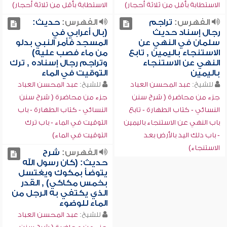
الاستطابة بأقل من ثلاثة أحجار)
الاستطابة بأقل من ثلاثة أحجار)
الفهرس:
تراجم
الفهرس:
حديث:
رجال إسناد حديث
(بال أعرابي في
سلمان في النهي عن
المسجد فأمر النبي بدلو
الاستنجاء باليمين , تابع
من ماء فصب عليه)
النهي عن الاستنجاء
وتراجم رجال إسناده , ترك
باليمين
التوقيت في الماء
للشيخ:
عبد المحسن العباد
للشيخ:
عبد المحسن العباد
جزء من محاضرة ( شرح سنن
جزء من محاضرة ( شرح سنن
النسائي - كتاب الطهارة - تابع
النسائي - كتاب الطهارة - باب
باب النهي عن الاستنجاء باليمين
التوقيت في الماء - باب ترك
- باب دلك اليد بالأرض بعد
التوقيت في الماء)
الاستنجاء)
الفهرس:
شرح
حديث: (كان رسول الله
يتوضأ بمكوك ويغتسل
بخمس مكاكي) , القدر
الذي يكتفي به الرجل من
الماء للوضوء
للشيخ:
عبد المحسن العباد