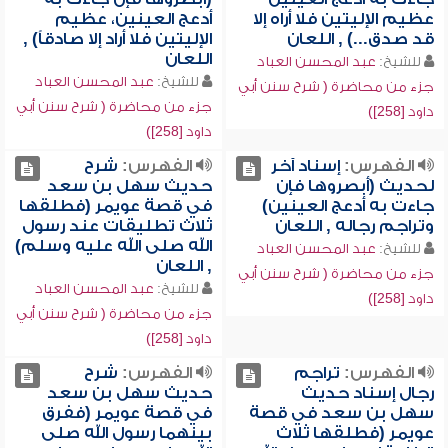
عظيم الإليتين فلا أراه إلا
أدعج العينين، عظيم
قد صدق...) , اللعان
الإليتين فلا أراد إلا صادقاً) ,
اللعان
للشيخ:
عبد المحسن العباد
للشيخ:
عبد المحسن العباد
جزء من محاضرة ( شرح سنن أبي
جزء من محاضرة ( شرح سنن أبي
داود [258])
داود [258])
الفهرس:
إسناد آخر
الفهرس:
شرح
لحديث (أبصروها فإن
حديث سهل بن سعد
جاءت به أدعج العينين)
في قصة عويمر (فطلقها
وتراجم رجاله , اللعان
ثلاث تطليقات عند رسول
الله صلى الله عليه وسلم)
للشيخ:
عبد المحسن العباد
, اللعان
جزء من محاضرة ( شرح سنن أبي
للشيخ:
عبد المحسن العباد
داود [258])
جزء من محاضرة ( شرح سنن أبي
داود [258])
الفهرس:
تراجم
الفهرس:
شرح
رجال إسناد حديث
حديث سهل بن سعد
سهل بن سعد في قصة
في قصة عويمر (ففرق
عويمر (فطلقها ثلاث
بينهما رسول الله صلى