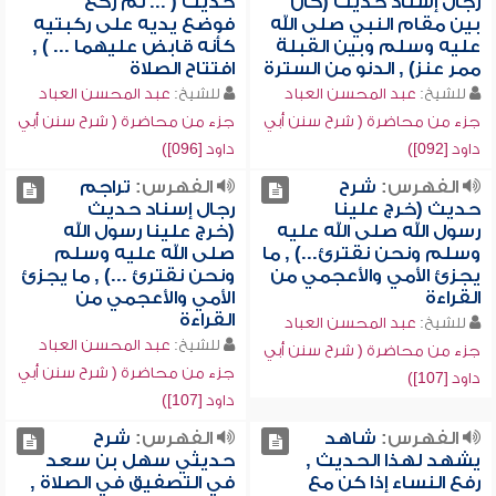
رجال إسناد حديث (كان
حديث ( ... ثم ركع
بين مقام النبي صلى الله
فوضع يديه على ركبتيه
عليه وسلم وبين القبلة
كأنه قابض عليهما ... ) ,
ممر عنز) , الدنو من السترة
افتتاح الصلاة
للشيخ:
عبد المحسن العباد
للشيخ:
عبد المحسن العباد
جزء من محاضرة ( شرح سنن أبي
جزء من محاضرة ( شرح سنن أبي
داود [092])
داود [096])
الفهرس:
شرح
الفهرس:
تراجم
حديث (خرج علينا
رجال إسناد حديث
رسول الله صلى الله عليه
(خرج علينا رسول الله
وسلم ونحن نقترئ...) , ما
صلى الله عليه وسلم
يجزئ الأمي والأعجمي من
ونحن نقترئ ...) , ما يجزئ
القراءة
الأمي والأعجمي من
القراءة
للشيخ:
عبد المحسن العباد
للشيخ:
عبد المحسن العباد
جزء من محاضرة ( شرح سنن أبي
جزء من محاضرة ( شرح سنن أبي
داود [107])
داود [107])
الفهرس:
شاهد
الفهرس:
شرح
يشهد لهذا الحديث ,
حديثي سهل بن سعد
رفع النساء إذا كن مع
في التصفيق في الصلاة ,