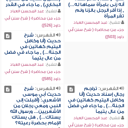
أنه زنى بامرأة سماها له...)
البخاري) , ما جاء في القدر
, إذا أقر الرجل بالزنا ولم
للشيخ:
عبد المحسن العباد
تقر المرأة
جزء من محاضرة ( شرح سنن أبي
للشيخ:
عبد المحسن العباد
داود [526])
جزء من محاضرة ( شرح سنن أبي
الفهرس:
شرح
داود [503])
حديث (أنا وكافل
اليتيم كهاتين في
الجنة...) , ما جاء في فضل
من عال يتيماً
للشيخ:
عبد المحسن العباد
جزء من محاضرة ( شرح سنن أبي
داود [585])
الفهرس:
تراجم
الفهرس:
شرح
رجال إسناد حديث (أنا
حديث أبي موسى
وكافل اليتيم كهاتين في
الأشعري: (أقبلت إلى
الجنة...) , ما جاء في فضل
النبي ومعي رجلان من
من عال يتيماً
الأشعريين... ورسول الله
يستاك...) , هل يستاك
للشيخ:
عبد المحسن العباد
الإمام بحضرة رعيته؟
جزء من محاضرة ( شرح سنن أبي