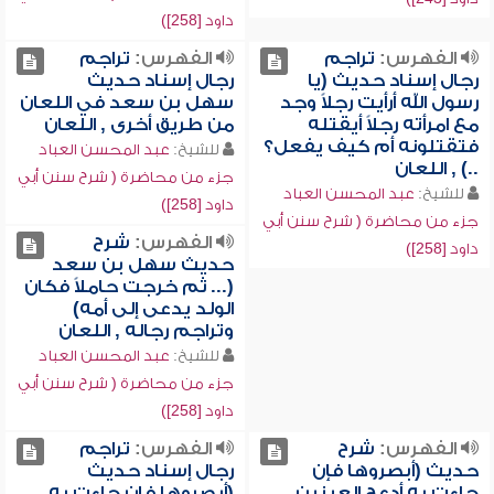
داود [258])
الفهرس:
تراجم
الفهرس:
تراجم
رجال إسناد حديث (يا
رجال إسناد حديث
رسول الله أرأيت رجلاً وجد
سهل بن سعد في اللعان
مع امرأته رجلاً أيقتله
من طريق أخرى , اللعان
فتقتلونه أم كيف يفعل؟
للشيخ:
عبد المحسن العباد
..) , اللعان
جزء من محاضرة ( شرح سنن أبي
للشيخ:
عبد المحسن العباد
داود [258])
جزء من محاضرة ( شرح سنن أبي
الفهرس:
شرح
داود [258])
حديث سهل بن سعد
(... ثم خرجت حاملاً فكان
الولد يدعى إلى أمه)
وتراجم رجاله , اللعان
للشيخ:
عبد المحسن العباد
جزء من محاضرة ( شرح سنن أبي
داود [258])
الفهرس:
شرح
الفهرس:
تراجم
حديث (أبصروها فإن
رجال إسناد حديث
جاءت به أدعج العينين
(أبصروها فإن جاءت به