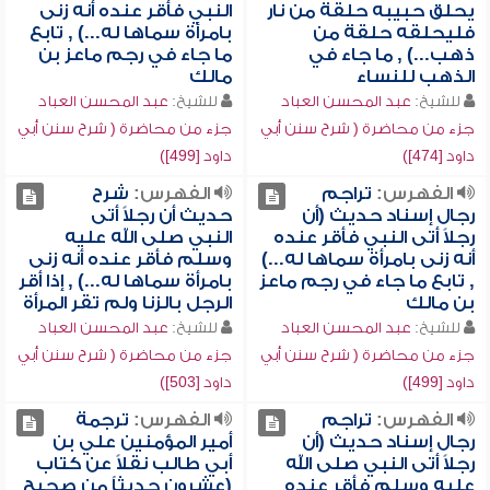
يحلق حبيبه حلقة من نار
النبي فأقر عنده أنه زنى
فليحلقه حلقة من
بامرأة سماها له...) , تابع
ذهب...) , ما جاء في
ما جاء في رجم ماعز بن
الذهب للنساء
مالك
للشيخ:
عبد المحسن العباد
للشيخ:
عبد المحسن العباد
جزء من محاضرة ( شرح سنن أبي
جزء من محاضرة ( شرح سنن أبي
داود [474])
داود [499])
الفهرس:
تراجم
الفهرس:
شرح
رجال إسناد حديث (أن
حديث أن رجلاً أتى
رجلاً أتى النبي فأقر عنده
النبي صلى الله عليه
أنه زنى بامرأة سماها له...)
وسلم فأقر عنده أنه زنى
, تابع ما جاء في رجم ماعز
بامرأة سماها له...) , إذا أقر
بن مالك
الرجل بالزنا ولم تقر المرأة
للشيخ:
عبد المحسن العباد
للشيخ:
عبد المحسن العباد
جزء من محاضرة ( شرح سنن أبي
جزء من محاضرة ( شرح سنن أبي
داود [499])
داود [503])
الفهرس:
تراجم
الفهرس:
ترجمة
رجال إسناد حديث (أن
أمير المؤمنين علي بن
رجلاً أتى النبي صلى الله
أبي طالب نقلاً عن كتاب
عليه وسلم فأقر عنده
(عشرون حديثاً من صحيح