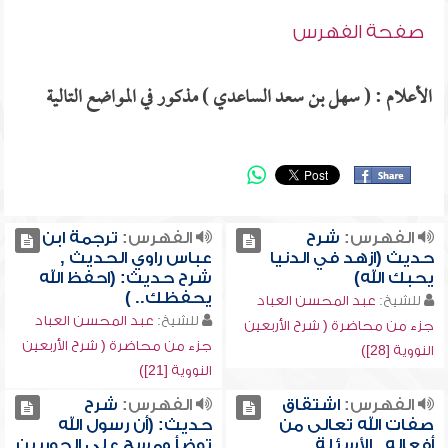
صفحة الفهرس
الأعلام : ( سهل بن سعد الساعدي ) مذكور في المواضع التالية
الفهرس:
شرح
الفهرس:
ترجمة ابن
حديث (ازهد في الدنيا
عباس راوي الحديث ,
يحبك الله)
شرح حديث: (احفظ الله
يحفظك.. )
للشيخ:
عبد المحسن العباد
للشيخ:
عبد المحسن العباد
جزء من محاضرة ( شرح الأربعين
جزء من محاضرة ( شرح الأربعين
النووية [28])
النووية [21])
الفهرس:
اشتقاق
الفهرس:
شرح
صفات الله تعالى من
حديث: (أن رسول الله
أفعاله , الأسئلة
توضأ ومسح على الجوربين