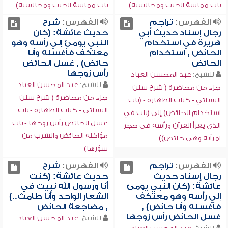
باب مماسة الجنب ومجالسته)
باب مماسة الجنب ومجالسته)
الفهرس:
تراجم
الفهرس:
شرح
رجال إسناد حديث أبي
حديث عائشة: (كان
هريرة في استخدام
النبي يومئ إلي رأسه وهو
الحائض , استخدام
معتكف فأغسله وأنا
الحائض
حائض) , غسل الحائض
رأس زوجها
للشيخ:
عبد المحسن العباد
للشيخ:
عبد المحسن العباد
جزء من محاضرة ( شرح سنن
جزء من محاضرة ( شرح سنن
النسائي - كتاب الطهارة - (باب
النسائي - كتاب الطهارة - باب
استخدام الحائض) إلى (باب في
غسل الحائض رأس زوجها - باب
الذي يقرأ القرآن ورأسه في حجر
مؤاكلة الحائض والشرب من
امرأته وهي حائض))
سؤرها)
الفهرس:
تراجم
الفهرس:
شرح
رجال إسناد حديث
حديث عائشة: (كنت
عائشة: (كان النبي يومئ
أنا ورسول الله نبيت في
إلي رأسه وهو معتكف
الشعار الواحد وأنا طامث..)
فأغسله وأنا حائض) ,
, مضاجعة الحائض
غسل الحائض رأس زوجها
للشيخ:
عبد المحسن العباد