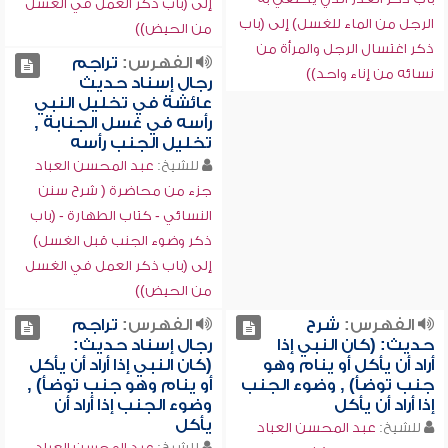
إلى (باب ذكر العمل في الغسل
الرجل من الماء للغسل) إلى (باب
من الحيض))
ذكر اغتسال الرجل والمرأة من
الفهرس:
تراجم
نسائه من إناء واحد))
رجال إسناد حديث
عائشة في تخليل النبي
رأسه في غسل الجنابة ,
تخليل الجنب رأسه
للشيخ:
عبد المحسن العباد
جزء من محاضرة ( شرح سنن
النسائي - كتاب الطهارة - (باب
ذكر وضوء الجنب قبل الغسل)
إلى (باب ذكر العمل في الغسل
من الحيض))
الفهرس:
شرح
الفهرس:
تراجم
حديث: (كان النبي إذا
رجال إسناد حديث:
أراد أن يأكل أو ينام وهو
(كان النبي إذا أراد أن يأكل
جنب توضأ) , وضوء الجنب
أو ينام وهو جنب توضأ) ,
إذا أراد أن يأكل
وضوء الجنب إذا أراد أن
يأكل
للشيخ:
عبد المحسن العباد
للشيخ:
عبد المحسن العباد