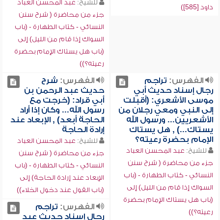
للشيخ:
عبد المحسن العباد
داود [585])
جزء من محاضرة ( شرح سنن
النسائي - كتاب الطهارة - (باب
السواك إذا قام من الليل) إلى
(باب هل يستاك الإمام بحضرة
رعيته؟))
الفهرس:
تراجم
الفهرس:
شرح
رجال إسناد حديث أبي
حديث عبد الرحمن بن
موسى الأشعري: (أقبلت
أبي قراد: (خرجت مع
إلى النبي ومعي رجلان من
رسول الله... وكان إذا أراد
الأشعريين... ورسول الله
الحاجة أبعد) , الإبعاد عند
يستاك...) , هل يستاك
إرادة الحاجة
الإمام بحضرة رعيته؟
للشيخ:
عبد المحسن العباد
للشيخ:
عبد المحسن العباد
جزء من محاضرة ( شرح سنن
جزء من محاضرة ( شرح سنن
النسائي - كتاب الطهارة - (باب
النسائي - كتاب الطهارة - (باب
الإبعاد عند إرادة الحاجة) إلى
السواك إذا قام من الليل) إلى
(باب القول عند دخول الخلاء))
(باب هل يستاك الإمام بحضرة
الفهرس:
تراجم
رعيته؟))
رجال إسناد حديث عبد