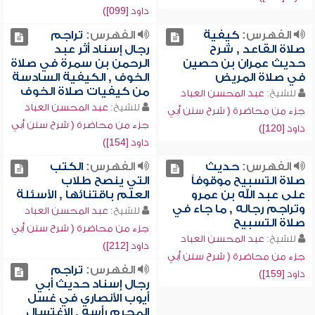
داود [099])
الفهرس:
كيفية
الفهرس:
تراجم
صلاة القاعد , شرح
رجال إسناد أثر عبد
حديث عمران بن حصين
الرحمن بن سمرة في صلاة
في صلاة المريض
الخوف , الكيفية السادسة
من كيفيات صلاة الخوف
للشيخ:
عبد المحسن العباد
للشيخ:
عبد المحسن العباد
جزء من محاضرة ( شرح سنن أبي
جزء من محاضرة ( شرح سنن أبي
داود [120])
داود [154])
الفهرس:
حديث
الفهرس:
الكتب
صلاة التسبيح موقوفاً
التي ينصح طلاب
على عبد الله بن عمرو
العلم باقتنائها , الأسئلة
وتراجم رجاله , ما جاء في
للشيخ:
عبد المحسن العباد
صلاة التسبيح
جزء من محاضرة ( شرح سنن أبي
للشيخ:
عبد المحسن العباد
داود [212])
جزء من محاضرة ( شرح سنن أبي
الفهرس:
تراجم
داود [159])
رجال إسناد حديث أبي
أيوب الأنصاري في غسل
المحرم رأسه , الاغتسال