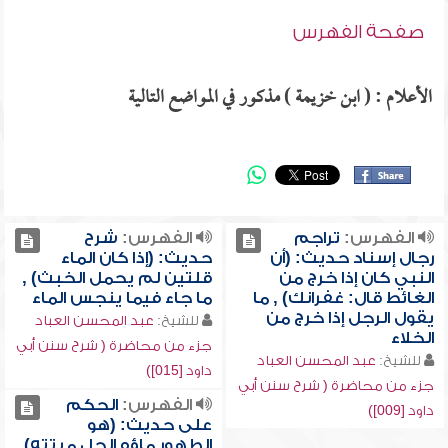
صفحة الفهرس
الأعلام : ( ابن خزيمة ) مذكور في المواضع التالية
الفهرس:
تراجم
الفهرس:
شرح
رجال إسناد حديث: (أن
حديث: (إذا كان الماء
النبي كان إذا خرج من
قلتين لم يحمل الخبث) ,
الغائط قال: غفرانك) , ما
ما جاء فيما ينجس الماء
يقول الرجل إذا خرج من
للشيخ:
عبد المحسن العباد
الخلاء
جزء من محاضرة ( شرح سنن أبي
للشيخ:
عبد المحسن العباد
داود [015])
جزء من محاضرة ( شرح سنن أبي
الفهرس:
الحكم
داود [009])
على حديث: (هو
الطهور ماؤه الحل ميتته) ,