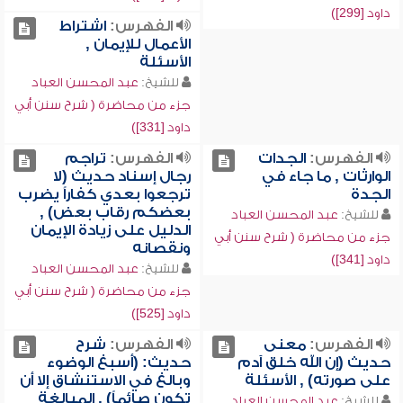
داود [299])
الفهرس:
اشتراط
الأعمال للإيمان ,
الأسئلة
للشيخ:
عبد المحسن العباد
جزء من محاضرة ( شرح سنن أبي
داود [331])
الفهرس:
الجدات
الفهرس:
تراجم
الوارثات , ما جاء في
رجال إسناد حديث (لا
الجدة
ترجعوا بعدي كفاراً يضرب
بعضكم رقاب بعض) ,
للشيخ:
عبد المحسن العباد
الدليل على زيادة الإيمان
جزء من محاضرة ( شرح سنن أبي
ونقصانه
داود [341])
للشيخ:
عبد المحسن العباد
جزء من محاضرة ( شرح سنن أبي
داود [525])
الفهرس:
معنى
الفهرس:
شرح
حديث (إن الله خلق آدم
حديث: (أسبغ الوضوء
على صورته) , الأسئلة
وبالغ في الاستنشاق إلا أن
تكون صائماً) , المبالغة
للشيخ:
عبد المحسن العباد