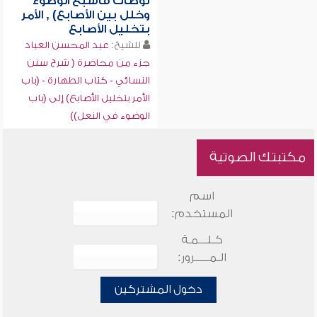
توضأت فأسبغ الوضوء
وخلل بين الأصابع) , الأمر
بتخليل الأصابع
للشيخ:
عبد المحسن العباد
جزء من محاضرة ( شرح سنن
النسائي - كتاب الطهارة - (باب
الأمر بتخليل الأصابع) إلى (باب
الوضوء في النعل))
مكتبتك الصوتية
اسم
المستخدم:
كـلـــمـة
الـمـــــرور:
دخول المشتركين