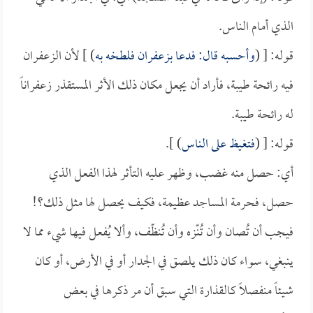
الذي أمام الناس.
قوله: [ (
وأحسبه قال: فدعا بزعفران فلطخه به
) ] لأن الزعفران
فيه رائحة طيبة، فأراد أن يجعل مكان ذلك الأثر المستقذر زعفراناً
له رائحة طيبة.
قوله: [ (
فتغيظ على الناس
) ].
أي: حصل منه غضب، وظهر عليه التأثر لهذا الفعل الذي
حصل، فحرمة المساجد عظيمة، فكيف يحصل لها مثل ذلك؟!
فيجب أن تُصان وأن تُنّزه وأن تُنظّف، وألا يُفعل فيها شيء مما لا
ينبغي، سواء كان ذلك يلصق في الجدار أو في الأرض، أو كان
شيئاً منفصلاً كالقذارة التي سبق أن مر ذكرها في بعض