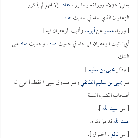
يعني: هؤلاء رووا نحو ما رواه
حماد
، إلا أنهم لم يذكروا
الزعفران الذي جاء في حديث
حماد
.
[ ورواه
معمر
عن
أيوب
وأثبت الزعفران فيه ].
أي: أثبت الزعفران كما جاء في حديث
حماد
، وحديث
حماد
على
الشك.
[ وذكر
يحيى بن سليم
].
هو
يحيى بن سليم الطائفي
وهو صدوق سيئ الحفظ، أخرج له
أصحاب الكتب الستة.
[ عن
عبيد الله
].
عبيد الله
قد مرّ ذكره.
[ عن
نافع
: الخلوق ].