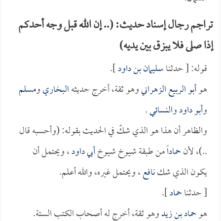
تراجم رجال إسناد حديث: (.. إن الله قبل وجه أحدكم
إذا صلى فلا يبزق بين يديه)
قوله: [ حدثنا
سليمان بن داود
].
هو
أبو الربيع الزهراني
وهو ثقة، أخرج حديثه
البخاري
و
مسلم
و
أبو داود
و
النسائي
.
والظاهر أن هذا هو الذي شكّ في الحديث بقوله: (وأحسبه قال
..)، لأن
حماداً
من طبقة شيوخ شيوخ
أبي داود
، ويحتمل أن
يكون الذي شك
نافع
، ويحتمل غيره، والله أعلم.
[ حدثنا
حماد
].
هو
حماد بن زيد
وهو ثقة، أخرج له أصحاب الكتب الستة.