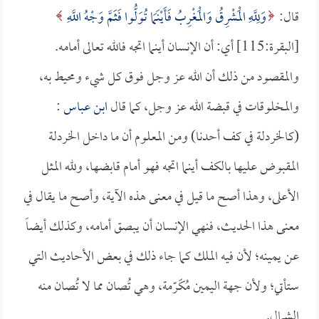
قال:
وَلِلَّهِ الْمَشْرِقُ وَالْمَغْرِبُ فَأَيْنَمَا تُوَلُّوا فَثَمَّ وَجْهُ اللَّهِ
[البقرة:115] أي: أن الإنسان أينما اتجه فالله تعالى أمامه.
والمقصود من ذلك أن الله عز وجل فوق كل شيء ومحيط به،
والمخلوقات في قبضة الله عز وجل، كما قال
ابن عباس
:
(كالخردلة في كف أحدنا) ومن المعلوم أن ما داخل الخردلة
المقبوض عليها بالكف أينما اتجه فهو أمام قابضها، ولله المثل
الأعلى، وهذا أصح ما قيل في معنى هذه الآية، وأصح ما يقال في
معنى هذا الحديث، فنهي الإنسان أن يبصق أمامه، وكذلك أيضاً
عن يمينه؛ لأن فيه الملك كما جاء ذلك في بعض الأحاديث التي
ستأتي؛ ولأن جهة اليمين مُكَرّمة، وهي تُصان مما لا تُصان منه
الشمال.