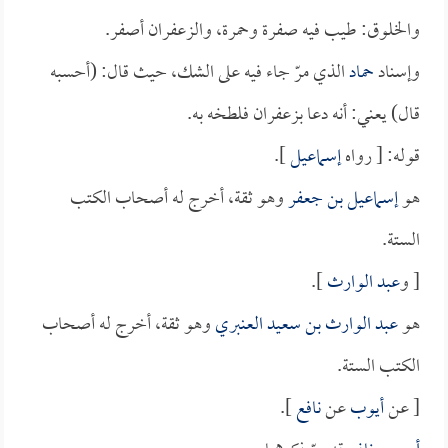
والخلوق: طيب فيه صفرة وحمرة، والزعفران أصفر.
وإسناد
حماد
الذي مرّ جاء فيه على الشك، حيث قال: (أحسبه
قال) يعني: أنه دعا بزعفران فلطخه به.
قوله: [ رواه
إسماعيل
].
هو
إسماعيل بن جعفر
وهو ثقة، أخرج له أصحاب الكتب
الستة.
[ و
عبد الوارث
].
هو
عبد الوارث بن سعيد العنبري
وهو ثقة، أخرج له أصحاب
الكتب الستة.
[ عن
أيوب
عن
نافع
].