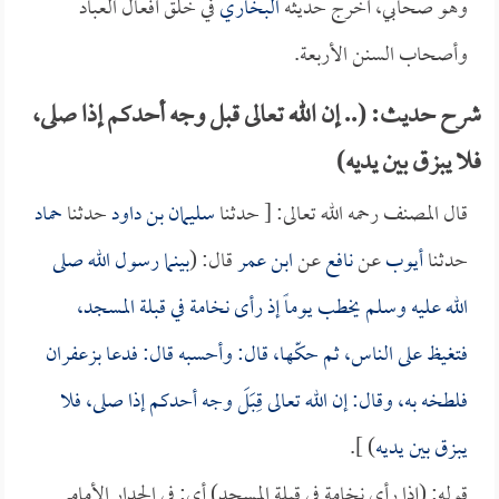
وهو صحابي، أخرج حديثه
البخاري
في خلق أفعال العباد
وأصحاب السنن الأربعة.
شرح حديث: (.. إن الله تعالى قبل وجه أحدكم إذا صلى،
فلا يبزق بين يديه)
قال المصنف رحمه الله تعالى: [ حدثنا
سليمان بن داود
حدثنا
حماد
حدثنا
أيوب
عن
نافع
عن
ابن عمر
قال: (
بينما رسول الله صلى
الله عليه وسلم يخطب يوماً إذ رأى نخامة في قبلة المسجد،
فتغيظ على الناس، ثم حكّها، قال: وأحسبه قال: فدعا بزعفران
فلطخه به، وقال: إن الله تعالى قِبَلَ وجه أحدكم إذا صلى، فلا
يبزق بين يديه
) ].
قوله: (إذا رأى نخامة في قبلة المسجد) أي: في الجدار الأمامي