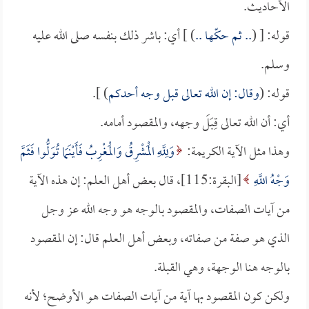
الأحاديث.
قوله: [ (
.. ثم حكّها ..
) ] أي: باشر ذلك بنفسه صلى الله عليه
وسلم.
قوله: (
وقال: إن الله تعالى قبل وجه أحدكم
) ].
أي: أن الله تعالى قِبَلَ وجهه، والمقصود أمامه.
وهذا مثل الآية الكريمة:
وَلِلَّهِ الْمَشْرِقُ وَالْمَغْرِبُ فَأَيْنَمَا تُوَلُّوا فَثَمَّ
وَجْهُ اللَّهِ
[البقرة:115]، قال بعض أهل العلم: إن هذه الآية
من آيات الصفات، والمقصود بالوجه هو وجه الله عز وجل
الذي هو صفة من صفاته، وبعض أهل العلم قال: إن المقصود
بالوجه هنا الوجهة، وهي القبلة.
ولكن كون المقصود بها آية من آيات الصفات هو الأوضح؛ لأنه