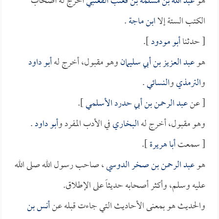
هو
عبد الله بن مسلمة بن قعنب القعنبي
أخرج له أصحاب
الكتب الستة إلا
ابن ماجة
.
[ حدثنا
أبو مودود
].
هو
عبد العزيز بن أبي سليمان
وهو مقبول، أخرج له
أبو داود
و
الترمذي
و
النسائي
.
[ عن
عبد الرحمن بن أبي حدرد الأسلمي
].
وهو مقبول، أخرج له
البخاري
في الأدب المفرد و
أبو داود
.
[ سمعت
أبا هريرة
].
هو
عبد الرحمن بن صخر الدوسي
، صاحب رسول الله صلى الله
عليه وسلم، وأكثر أصحابه حديثاً على الإطلاق.
والحديث هو بمعنى الأحاديث التي جاءت قبله عن
أنس بن