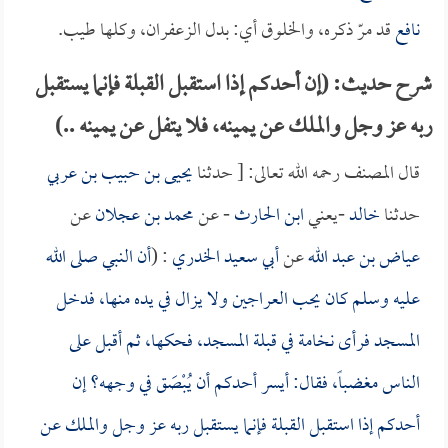
نافع
قد مرّ ذكره، والخلوق أي: بدل الزعفران، وكلها طيب.
شرح حديث: (إن أحدكم إذا استقبل القبلة فإنما يستقبل
ربه عز وجل والملك عن يمينه، فلا يتفل عن يمينه ..)
قال المصنف رحمه الله تعالى: [ حدثنا
يحيى بن حبيب بن عربي
حدثنا
خالد
-يعني
ابن الحارث
- عن
محمد بن عجلان
عن
عياض بن عبد الله
عن
أبي سعيد الخدري
: (
أن النبي صلى الله
عليه وسلم كان يحب العراجين ولا يزال في يده منها، فدخل
المسجد فرأى نخامة في قبلة المسجد، فحكها، ثم أقبل على
الناس مغضباً، فقال: أيسر أحدكم أن يُبْصَق في وجهه؟ إن
أحدكم إذا استقبل القبلة فإنما يستقبل ربه عز وجل والملك عن