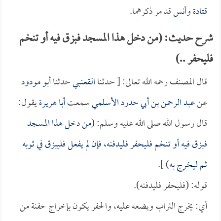
قتادة
و
أنس
قد مر ذكرهما.
شرح حديث: (من دخل هذا المسجد فبزق فيه أو تنخم
فليحفر ..)
قال المصنف رحمه الله تعالى: [ حدثنا
القعنبي
حدثنا
أبو مودود
عن
عبد الرحمن بن أبي حدرد الأسلمي
سمعت
أبا هريرة
يقول:
قال رسول الله صلى الله عليه وسلم: (
من دخل هذا المسجد
فبزق فيه أو تنخم فليحفر فليدفنه، فإن لم يفعل فليبزق في ثوبه
ثم ليخرج به
) ].
قوله: (فليحفر فليدفنه).
أي: يخرج التراب ويضعه عليه، والحفر يكون بإخراج حفنة من