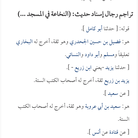
تراجم رجال إسناد حديث: (النخاعة في المسجد ...)
قوله: [ حدثنا
أبو كامل
].
هو:
فضيل بن حسين الجحدري
وهو ثقة، أخرج له
البخاري
تعليقاً و
مسلم
و
أبو داود
و
النسائي
.
[ حدثنا
يزيد
-يعني
ابن زريع
- ].
يزيد بن زريع
ثقة، أخرج له أصحاب الكتب الستة.
[ عن
سعيد
].
هو:
سعيد بن أبي عروبة
وهو ثقة، أخرج له أصحاب الكتب
الستة.
[ عن
قتادة
عن
أنس
].