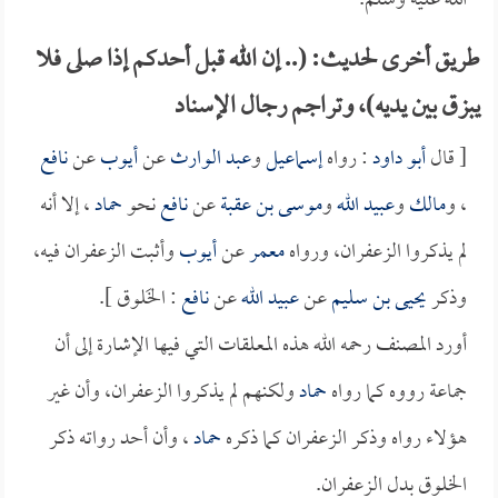
الله عليه وسلم.
طريق أخرى لحديث: (.. إن الله قبل أحدكم إذا صلى فلا
يبزق بين يديه)، وتراجم رجال الإسناد
[ قال
أبو داود
: رواه
إسماعيل
و
عبد الوارث
عن
أيوب
عن
نافع
، و
مالك
و
عبيد الله
و
موسى بن عقبة
عن
نافع
نحو
حماد
، إلا أنه
لم يذكروا الزعفران، ورواه
معمر
عن
أيوب
وأثبت الزعفران فيه،
وذكر
يحيى بن سليم
عن
عبيد الله
عن
نافع
: الخَلوق ].
أورد المصنف رحمه الله هذه المعلقات التي فيها الإشارة إلى أن
جماعة رووه كما رواه
حماد
ولكنهم لم يذكروا الزعفران، وأن غير
هؤلاء رواه وذكر الزعفران كما ذكره
حماد
، وأن أحد رواته ذكر
الخلوق بدل الزعفران.