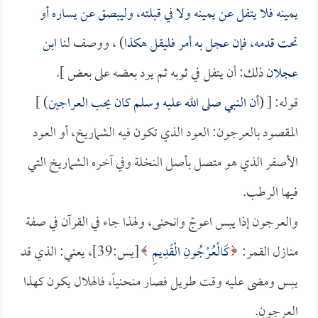
يمينه فلا يتفل عن يمينه ولا في قبلته، وليبصق عن يساره أو
تحت قدمه، فإن عجل به أمر فليقل هكذا
) ، ووصف لنا
ابن
عجلان
ذلك: أن يتفل في ثوبه ثم يرد بعضه على بعض ].
قوله: [ (
أن النبي صلى الله عليه وسلم كان يحب العراجين
) ]
المقصود بالعرجون: العود الذي تكون فيه الشماريخ، أو العود
الأصفر الذي هو متصل بأصل النخلة وفي آخره الشماريخ التي
فيها الرطب.
والعرجون إذا يبس اعوجّ وانحنى، ولهذا جاء في القرآن في صفة
منازل القمر:
كَالْعُرْجُونِ الْقَدِيمِ
[يس:39]، يعني: الذي قد
يبس ومضى عليه وقت طويل فصار منحنياً، فالهلال يكون كهذا
العرجون.