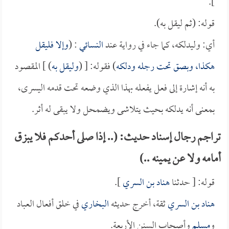
].
قوله: (ثم ليقل به).
أي: وليدلكه، كما جاء في رواية عند
النسائي
: (
وإلا فليقل
هكذا، وبصق تحت رجله ودلكه
) فقوله: [ (
وليقل به
) ] المقصود
به أنه إشارة إلى فعل يفعله بهذا الذي وضعه تحت قدمه اليسرى،
بمعنى أنه يدلكه بحيث يتلاشى ويضمحل ولا يبقى له أثر.
تراجم رجال إسناد حديث: (.. إذا صلى أحدكم فلا يبزق
أمامه ولا عن يمينه ..)
قوله: [ حدثنا
هناد بن السري
].
هناد بن السري
ثقة، أخرج حديثه
البخاري
في خلق أفعال العباد
و
مسلم
وأصحاب السنن الأربعة.