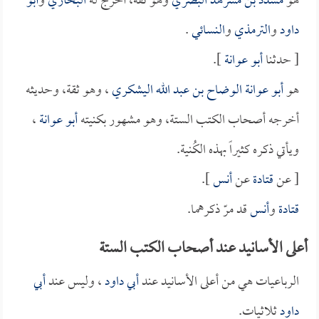
هو
مسدد بن مسرهد البصري
وهو ثقة، أخرج له
البخاري
و
أبو
داود
و
الترمذي
و
النسائي
.
[ حدثنا
أبو عوانة
].
هو
أبو عوانة الوضاح بن عبد الله اليشكري
، وهو ثقة، وحديثه
أخرجه أصحاب الكتب الستة، وهو مشهور بكنيته
أبو عوانة
،
ويأتي ذكره كثيراً بهذه الكُنية.
[ عن
قتادة
عن
أنس
].
قتادة
و
أنس
قد مرّ ذكرهما.
أعلى الأسانيد عند أصحاب الكتب الستة
الرباعيات هي من أعلى الأسانيد عند
أبي داود
، وليس عند
أبي
داود
ثلاثيات.