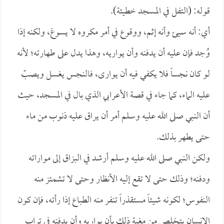
قوله: (التفل في المسجد خطيئة).
أي: أنه سيئ وأنه إثم، ووقوع في أمر مكروه لا يسوغ، ولكنه إذا
وُجد فإن عليه أن يدفنه وأن يواريه، وهذا يدل على طهارته؛ لأنه
لو كان نجساً فلا يكفي فيه أن يوارى، فالنجس يغسل ويصبّ
عليه الماء، كما جاء في قصة الأعرابي الذي بال في المسجد، حيث
أن النبي صلى الله عليه وسلم أمر أن يراق عليه ذنوب من ماء
حتى يطهر بذلك.
ولكن النبي صلى الله عليه وسلم أرشد في البزاق إلى مواراته
ودفنه؛ وذلك حتى لا تقع إليه الأنظار وحتى لا تشمئز منه
النفوس؛ لكونه شيئاً مستقذراً تنفر منه الطباع إذا رأته، فإن كون
الإنسان يتخلص من مغبة ذلك بأن يواريه وأن يدفنه في تراب