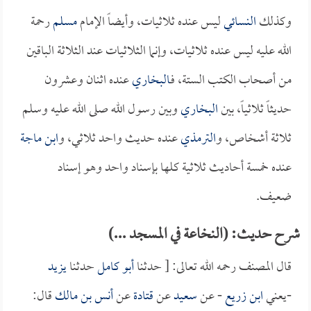
وكذلك
النسائي
ليس عنده ثلاثيات، وأيضاً الإمام
مسلم
رحمة
الله عليه ليس عنده ثلاثيات، وإنما الثلاثيات عند الثلاثة الباقين
من أصحاب الكتب الستة، فـ
البخاري
عنده اثنان وعشرون
حديثاً ثلاثياً، بين
البخاري
وبين رسول الله صلى الله عليه وسلم
ثلاثة أشخاص، و
الترمذي
عنده حديث واحد ثلاثي، و
ابن ماجة
عنده خمسة أحاديث ثلاثية كلها بإسناد واحد وهو إسناد
ضعيف.
شرح حديث: (النخاعة في المسجد ...)
قال المصنف رحمه الله تعالى: [ حدثنا
أبو كامل
حدثنا
يزيد
-يعني
ابن زريع
- عن
سعيد
عن
قتادة
عن
أنس بن مالك
قال: