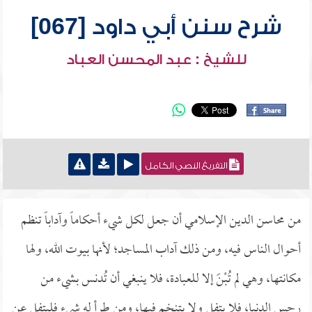
شرح سنن أبي داود [067]
للشيخ : عبد المحسن العباد
التفريغ النصي الكامل
من محاسن الدين الإسلامي أن جعل لكل شيء أحكاماً وآداباً تنظم
أحوال الناس فيه، ومن ذلك آداب المساجد؛ لأنها بيوت الله، ولها
مكانتها، وهي لم تُبْنَ إلا للعبادة، فلا ينبغي أن تُدنس بشيء من
رجس الدنيا، فلا يتفل ولا يتنخم فيها، ومن طرأ له شيء فليتفل عن