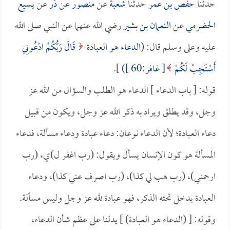
حدثنا
حفص بن عمر
حدثنا
شعبة
عن
منصور
عن
ذر
عن
يسيع
الحضرمي
عن
النعمان بن بشير
رضي الله عنهما عن النبي صلى الله
عليه وعلى وسلم قال: (
الدعاء هو العبادة
قَالَ رَبُّكُمُ ادْعُونِي
أَسْتَجِبْ لَكُمْ
[ غافر:60 ]
) ].
قوله: [ باب الدعاء ] الدعاء هو الطلب والسؤال من الله عز
وجل، وقد يطلق ويراد به ذكر الله عز وجل، ويكون من قبيل
دعاء العبادة؛ لأن الدعاء نوعان: دعاء عبادة ودعاء مسألة، فدعاء
المسألة هو كون الإنسان يسأل ويقول: (رب اغفر ل)ي، (رب
ارحمني)، (رب هب لي كذا)، (رب اصرف عني كذا)، ودعاء
العبادة يدخل تحته الذكر، فهو عبادة لله عز وجل وليس مسألة.
وقوله: [ (الدعاء هو العبادة) ] يدلنا على عظم شأن الدعاء،