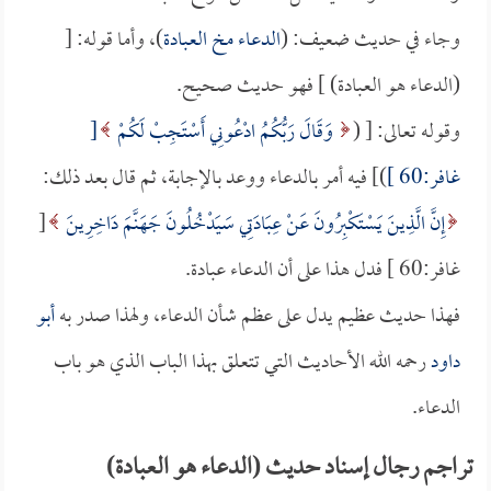
وجاء في حديث ضعيف: (
الدعاء مخ العبادة
)، وأما قوله: [
(الدعاء هو العبادة) ] فهو حديث صحيح.
وقوله تعالى: [ (
وَقَالَ رَبُّكُمُ ادْعُونِي أَسْتَجِبْ لَكُمْ
[
غافر:60 ]
)] فيه أمر بالدعاء ووعد بالإجابة، ثم قال بعد ذلك:
إِنَّ الَّذِينَ يَسْتَكْبِرُونَ عَنْ عِبَادَتِي سَيَدْخُلُونَ جَهَنَّمَ دَاخِرِينَ
[
غافر:60 ] فدل هذا على أن الدعاء عبادة.
فهذا حديث عظيم يدل على عظم شأن الدعاء، ولهذا صدر به
أبو
داود
رحمه الله الأحاديث التي تتعلق بهذا الباب الذي هو باب
الدعاء.
تراجم رجال إسناد حديث (الدعاء هو العبادة)