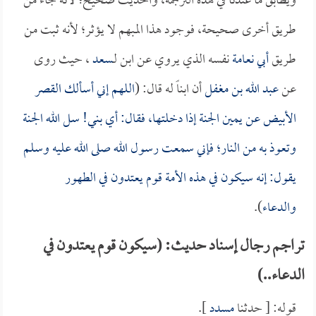
ويطابق ما عندنا في هذه الترجمة، والحديث صحيح؛ لأنه جاء من
طريق أخرى صحيحة، فوجود هذا المبهم لا يؤثر؛ لأنه ثبت من
طريق
أبي نعامة
نفسه الذي يروي عن ابن لـ
سعد
، حيث روى
عن
عبد الله بن مغفل
أن ابناً له قال: (
اللهم إني أسألك القصر
الأبيض عن يمين الجنة إذا دخلتها، فقال: أي بني! سل الله الجنة
وتعوذ به من النار؛ فإني سمعت رسول الله صلى الله عليه وسلم
يقول: إنه سيكون في هذه الأمة قوم يعتدون في الطهور
والدعاء
).
تراجم رجال إسناد حديث: (سيكون قوم يعتدون في
الدعاء..)
قوله: [ حدثنا
مسدد
].