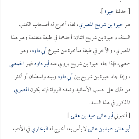
[ حدثنا
حيوة
].
هو
حيوة بن شريح المصري
، ثقة، أخرج له أصحاب الكتب
الستة، وحيوة بن شريح اثنان: أحدهما في طبقة متقدمة وهو هذا
المصري، والآخر في طبقة متأخرة من شيوخ
أبي داود
، وهو
حمصي، فإذا جاء حيوة بن شريح يروي عنه
أبو داود
فهو
الحمصي
، وإذا جاء حيوة بن شريح بين
أبي داود
وبينه واسطتان أو أكثر
من ذلك على حسب الأسانيد وتعدد الرواة فإنه يكون
المصري
المذكور في هذا السند.
[ أخبرني
أبو هانئ حميد بن هانئ
].
أبو هانئ حميد بن هانئ
لا بأس به، أخرج له
البخاري
في الأدب