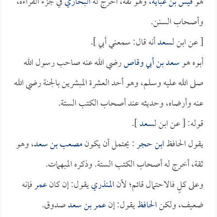
هو
قيس بن عباية
، وهو ثقة، أخرج له
البخاري
في جزء القراءة،
وأصحاب السنن.
[ عن ابن لـ
سعد
أنه قال: سمعني أبي ].
أبوه هو
سعد بن أبي وقاص
رضي الله عنه صاحب رسول الله
صلى الله عليه وسلم، وهو أحد العشرة المبشرين بالجنة رضي الله
عنه وأرضاه، وحديثه عند أصحاب الكتب الستة.
قوله: [ عن ابن لـ
سعد
].
يقول الحافظ
ابن حجر
: يحتمل أن يكون
مصعب بن سعد
، وهو
ثقة، أخرج له أصحاب الكتب الستة. وذكره المبهمات.
وعلى كلٍ فالاحتمال قائم؛ لأن
المنذري
يقول: إن كان
عمر
فإنه
ضعيف، ولكن
الحافظ
يقول: إن
عمر بن سعد
صدوق.