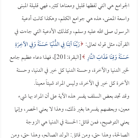
الجوامع هي التي لفظها قليل ومعناها كثير، فهي قليلة المبنى
واسعة المعنى، هذه هي جوامع الكلم، وهكذا كانت أدعية
الرسول صلى الله عليه وسلم، وكذلك الأدعية التي جاءت في
القرآن، مثل قوله تعالى:
رَبَّنَا آتِنَا فِي الدُّنْيَا حَسَنَةً وَفِي الآخِرَةِ
حَسَنَةً وَقِنَا عَذَابَ النَّارِ
[البقرة:201]، فهذا دعاء عظيم جامع
لخير الدنيا والآخرة، وحسنة الدنيا كل خير في الدنيا، وحسنة
الآخرة كل خير في الآخرة، وليس المراد شيئاً معيناً.
وقد تجد بعض السلف يفسر هذه الآية على أن المراد بها شيء
معين، وبعضهم يفسرها بغير ذلك، وهذا لا يعني الحصر، وإنما
يعني التوضيح، فمن قائل: الحسنة في الدنيا هي الزوجة
الصالحة، وهذا حق، ومن قائل: الولد الصالح، وهذا حق، ومن