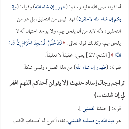
أما قوله صلى الله عليه وسلم: (
طهور إن شاء الله
) وقوله: (
وإنا
بكم إن شاء الله لاحقون
) فهذا ليس من التعليق، بل هو من
التحقيق؛ لأنه لابد من أن يلحق بهم، ولا يوجد احتمال أنه لا
يلحق بهم، وكذلك قوله تعالى:
لَتَدْخُلُنَّ الْمَسْجِدَ الْحَرَامَ إِنْ شَاءَ
اللَّهُ
[ الفتح:27 ] يعني: تحقيقاً لا تعليقاً.
فقوله: (
طهور إن شاء الله
) من هذا القبيل، وليس شكاً.
تراجم رجال إسناد حديث (لا يقولن أحدكم اللهم اغفر
لي إن شئت...)
قوله: [ حدثنا
القعنبي
].
هو
عبد الله بن مسلمة القعنبي
، ثقة، أخرج له أصحاب الكتب