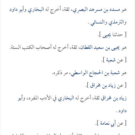
هو
مسدد بن مسرهد البصري
، ثقة، أخرج له
البخاري
و
أبو داود
و
الترمذي
و
النسائي
.
[ حدثنا
يحيى
].
هو
يحيى بن سعيد القطان
، ثقة، أخرج له أصحاب الكتب الستة.
[ عن
شعبة
].
هو
شعبة بن الحجاج الواسطي
، مر ذكره.
[ عن
زياد بن مخراق
].
زياد بن مخراق
ثقة، أخرج له
البخاري
في الأدب المفرد، و
أبو
داود
.
[ عن
أبي نعامة
].