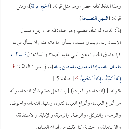
وهذا اللفظ كأنه حصر، وهو مثل قوله: (
الحج عرفة
)، ومثل
قوله: (
الدين النصيحة
)
إذاً: الدعاء له شأن عظيم، وهو عبادة لله عز وجل، فيسأل
الإنسان ربه، ويعول عليه، ويسأل حاجاته منه ولا يسأل غيره،
كما جاء في الحديث عن النبي عليه الصلاة والسلام: (
إذا سألت
فاسأل الله، وإذا استعنت فاستعن بالله
)، وفي سورة الفاتحة:
إِيَّاكَ نَعْبُدُ وَإِيَّاكَ نَسْتَعِينُ
[الفاتحة:5 ].
فقوله: [ (الدعاء هو العبادة) ] يدلنا على عظم شأن الدعاء، وأنه
من أنواع العبادة، وأنواع العبادة كثيرة، ومنها: الدعاء، والخوف،
والرجاء، والتوكل، والرغبة، والرهبة، والإنابة، والاستغاثة،
والاستعانة، والخشية، كل ذلك من أنواع العبادة.