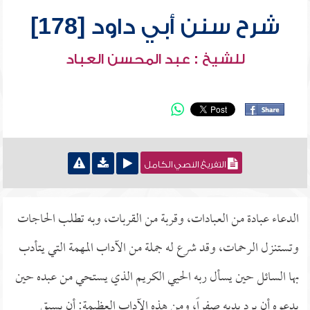
شرح سنن أبي داود [178]
للشيخ : عبد المحسن العباد
التفريغ النصي الكامل
الدعاء عبادة من العبادات، وقربة من القربات، وبه تطلب الحاجات
وتستنزل الرحمات، وقد شرع له جملة من الآداب المهمة التي يتأدب
بها السائل حين يسأل ربه الحيي الكريم الذي يستحي من عبده حين
يدعوه أن يرد يديه صفراً، ومن هذه الآداب العظيمة: أن يسبق