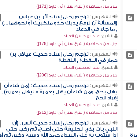
جزء من محاضرة ( شرح سنن أبي داود [171])
الفهرس:
تراجم رجال إسناد أثر ابن عباس
(المسألة أن ترفع يديك حذو منكبيك أو نحوهما...)
, ما جاء في الدعاء
للشيخ:
عبد المحسن العباد
جزء من محاضرة ( شرح سنن أبي داود [178])
الفهرس:
تراجم رجال إسناد حديث عياض بن
حمار في اللقطة , اللقطة
للشيخ:
عبد المحسن العباد
جزء من محاضرة ( شرح سنن أبي داود [206])
الفهرس:
تراجم رجال إسناد حديث: (من شاء أن
يهل بحج، ومن شاء أن يهل بعمرة فليهل بعمرة) ,
إفراد الحج
للشيخ:
عبد المحسن العباد
جزء من محاضرة ( شرح سنن أبي داود [212])
الفهرس:
تراجم رجال إسناد حديث أنس: (أن
النبي بات بذي الحليفة حتى أصبح، ثم ركب حتى
رة
إذا استوت به على البيداء حمد الله وسبح وكبر، ثم أ