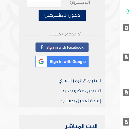
الـمـــــرور:
دخول المشتركين
أو الدخول بحساب
استرجاع الرمز السري
تسجيل عضو جديد
إعادة تفعيل حساب
البث المباشر