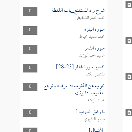
شرح زاد المستقنع_باب اللقطة
0
محمد مختار الشنقيطي
سورة البقرة
0
محمد سعيد خياط
سورة القمر
0
السيد أحمد أبوزيد
تفسير سورة غافر [23-28]
0
المنتصر الكتاني
تتوب عن الذنوب اذا مرضتا وترجع
0
للذنوب اذا برئت
خالد الراشد
يا رفيق الدرب 1
0
سمير البشيري
الأشبال1
0