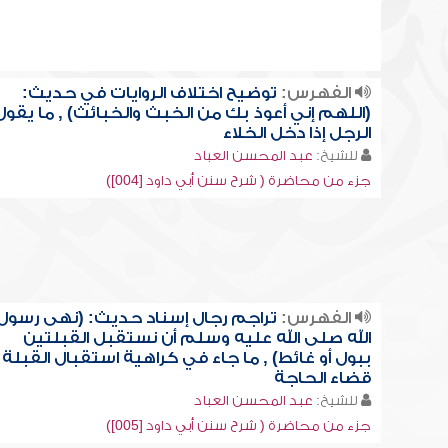
الفهرس:
توضيح اختلاف الروايات في حديث:
(اللهم إني أعوذ بك من الخبث والخبائث) , ما يقول
الرجل إذا دخل الخلاء
للشيخ:
عبد المحسن العباد
جزء من محاضرة ( شرح سنن أبي داود [004])
الفهرس:
تراجم رجال إسناد حديث: (نهى رسول
الله صلى الله عليه وسلم أن نستقبل القبلتين
ببول أو غائط) , ما جاء في كراهية استقبال القبلة
قضاء الحاجة
للشيخ:
عبد المحسن العباد
جزء من محاضرة ( شرح سنن أبي داود [005])