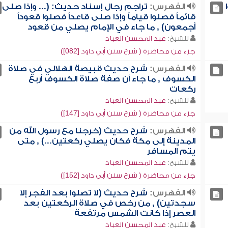
الفهرس:
تراجم رجال إسناد حديث: (... وإذا صلى
قائماً فصلوا قياماً وإذا صلى قاعداً فصلوا قعوداً
أجمعون) , ما جاء في الإمام يصلي من قعود
للشيخ:
عبد المحسن العباد
جزء من محاضرة ( شرح سنن أبي داود [082])
الفهرس:
شرح حديث قبيصة الهلالي في صلاة
الكسوف , ما جاء أن صفة صلاة الكسوف أربع
ركعات
للشيخ:
عبد المحسن العباد
جزء من محاضرة ( شرح سنن أبي داود [147])
الفهرس:
شرح حديث (خرجنا مع رسول الله من
المدينة إلى مكة فكان يصلي ركعتين...) , متى
يتم المسافر
للشيخ:
عبد المحسن العباد
جزء من محاضرة ( شرح سنن أبي داود [152])
الفهرس:
شرح حديث (لا تصلوا بعد الفجر إلا
سجدتين) , من رخص في صلاة الركعتين بعد
العصر إذا كانت الشمس مرتفعة
للشيخ:
عبد المحسن العباد