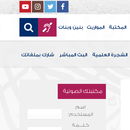
المكتبة
المواريث
بنين وبنات
الشجرة العلمية
البث المباشر
شارك بملفاتك
مكتبتك الصوتية
اسم
المستخدم:
كـلـــمـة