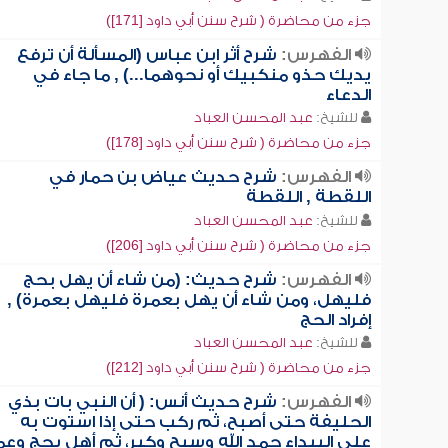
جزء من محاضرة ( شرح سنن أبي داود [171])
الفهرس:
شرح أثر ابن عباس (المسألة أن ترفع
يديك حذو منكبيك أو نحوهما...) , ما جاء في
الدعاء
للشيخ:
عبد المحسن العباد
جزء من محاضرة ( شرح سنن أبي داود [178])
الفهرس:
شرح حديث عياض بن حمار في
اللقطة , اللقطة
للشيخ:
عبد المحسن العباد
جزء من محاضرة ( شرح سنن أبي داود [206])
الفهرس:
شرح حديث: (من شاء أن يهل بحج
فليهل، ومن شاء أن يهل بعمرة فليهل بعمرة) ,
إفراد الحج
للشيخ:
عبد المحسن العباد
جزء من محاضرة ( شرح سنن أبي داود [212])
الفهرس:
شرح حديث أنس: ( أن النبي بات بذي
الحليفة حتى أصبح، ثم ركب حتى إذا استوت به
على البيداء حمد الله وسبح وكبر، ثم أهل بحج وعم