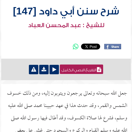
شرح سنن أبي داود [147]
للشيخ : عبد المحسن العباد
التفريغ النصي الكامل
جعل الله سبحانه وتعالى يرجعون ويتوبون إليه، ومن ذلك خسوف
الشمس والقمر، وقد حدث هذا في عهد حبيبنا محمد صلى الله عليه
وسلم، فشرع لها صلاة الكسوف، وقد أطال فيها رسول الله صلى
الله عليه وسلم القيام والركوع والسجود حتى غشي على بعض