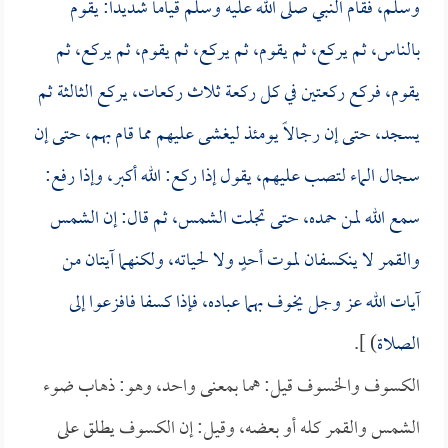
وسلم، فقام النبي صلى الله عليه وسلم قياماً شديداً: يقوم
بالناس، ثم يركع، ثم يقوم، ثم يركع، ثم يقوم، ثم يركع، ثم
يقوم، فركع ركعتين في كل ركعة ثلاث ركعات، يركع الثالثة ثم
يسجد، حتى إن رجالاً يومئذ ليغشى عليهم مما قام بهم، حتى إن
سجال الماء لتصب عليهم، يقول إذا ركع: الله أكبر، وإذا رفع:
سمع الله لمن حمده، حتى تجلت الشمس، ثم قال: إن الشمس
والقمر لا ينكسفان لموت أحدٍ ولا لحياته، ولكنهما آيتان من
آيات الله عز وجل يخوف بهما عباده، فإذا كسفا فافزعوا إلى
الصلاة
) ].
الكسوف والخسوف قيل: هما بمعنى واحد، وهو: ذهاب ضوء
الشمس والقمر كله أو بعضه، وقيل: إن الكسوف يطلق على