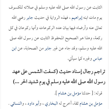
الثابت عن رسول الله صلى الله عليه وسلم في صلاته للكسوف
يوم مات ابنه
إبراهيم
، فهذه الرواية في حديث
جابر
رضي الله
تعالى عنه وأرضاه فيها بيان عدد الركوعات وأنها ركوعان في كل
ركعة، وهذا هو الصحيح المحفوظ الثابت عن رسول الله صلى
الله عليه وسلم، وقد جاء عن غير
جابر
من الصحابة، عن
ابن
عباس
وغيره كما سيأتي.
تراجم رجال إسناد حديث (كسفت الشمس على عهد
رسول الله صلى الله عليه وسلم في يوم شديد الحر ...)
قوله: [ حدثنا
مؤمل بن هشام
].
مؤمل بن هشام
ثقة، أخرج له
البخاري
، و
أبو داود
، و
النسائي
.