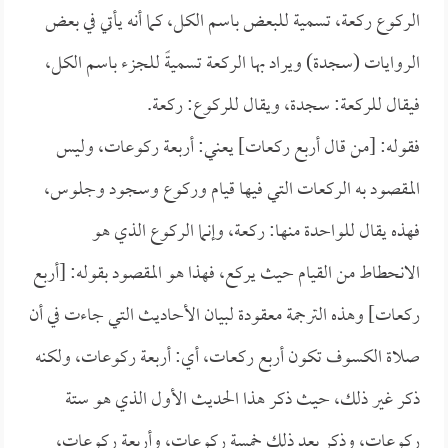
الركوع ركعة، تسمية للبعض باسم الكل، كما أنه يأتي في بعض
الروايات (سجدة) ويراد بها الركعة تسميةً للجزء باسم الكل،
فيقال للركعة: سجدة، ويقال للركوع: ركعة.
فقوله: [من قال أربع ركعات] يعني: أربعة ركوعات، وليس
المقصود به الركعات التي فيها قيام وركوع وسجود وجلوس،
فهذه يقال للواحدة منها: ركعة، وإنما الركوع الذي هو
الانحطاط من القيام حيث يركع، فهذا هو المقصود بقوله: [أربع
ركعات] وهذه الترجمة معقودة لبيان الأحاديث التي جاءت في أن
صلاة الكسوف تكون أربع ركعات، أي: أربعة ركوعات، ولكنه
ذكر غير ذلك، حيث ذكر هذا الحديث الأول الذي هو ستة
ركوعات، وذكر بعد ذلك خمسة ركوعات، وأربعة ركوعات،