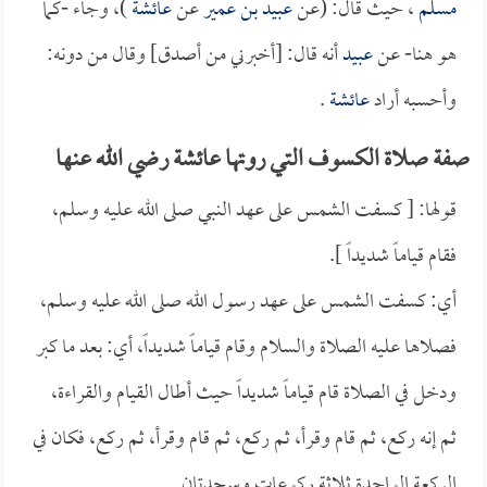
مسلم
، حيث قال: (عن
عبيد بن عمير
عن
عائشة
)، وجاء -كما
هو هنا- عن
عبيد
أنه قال: [أخبرني من أصدق] وقال من دونه:
وأحسبه أراد
عائشة
.
صفة صلاة الكسوف التي روتها عائشة رضي الله عنها
قولها: [ كسفت الشمس على عهد النبي صلى الله عليه وسلم،
فقام قياماً شديداً ].
أي: كسفت الشمس على عهد رسول الله صلى الله عليه وسلم،
فصلاها عليه الصلاة والسلام وقام قياماً شديداً، أي: بعد ما كبر
ودخل في الصلاة قام قياماً شديداً حيث أطال القيام والقراءة،
ثم إنه ركع، ثم قام وقرأ، ثم ركع، ثم قام وقرأ، ثم ركع، فكان في
الركعة الواحدة ثلاثة ركوعات وسجدتان.