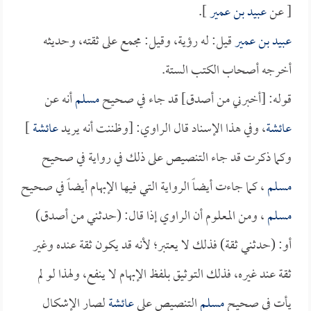
[ عن
عبيد بن عمير
].
عبيد بن عمير
قيل: له رؤية، وقيل: مجمع على ثقته، وحديثه
أخرجه أصحاب الكتب الستة.
قوله: [أخبرني من أصدق] قد جاء في صحيح
مسلم
أنه عن
عائشة
، وفي هذا الإسناد قال الراوي: [وظننت أنه يريد
عائشة
]
وكما ذكرت قد جاء التنصيص على ذلك في رواية في صحيح
مسلم
، كما جاءت أيضاً الرواية التي فيها الإبهام أيضاً في صحيح
مسلم
، ومن المعلوم أن الراوي إذا قال: (حدثني من أصدق)
أو: (حدثني ثقة) فذلك لا يعتبر؛ لأنه قد يكون ثقة عنده وغير
ثقة عند غيره، فذلك التوثيق بلفظ الإبهام لا ينفع، ولهذا لو لم
يأت في صحيح
مسلم
التنصيص على
عائشة
لصار الإشكال