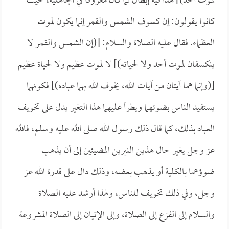
لموت أحد)] هذا فيه إبطال لما كان معروفاً في الجاهلية، حيث
كانوا يقولون: إن كسوف الشمس والقمر إنما يكون لموت
العظماء. فقال عليه الصلاة والسلام: [(إن الشمس والقمر لا
ينكسفان لموت أحد ولا لحياته)] لا لموت عظيم ولا لحياة عظيم
[(وإنما هما آيتان من آيات الله، يخوف الله بهما عباده)] فكونهما
يستفيد الناس بضوئهما ويطرأ عليهما هذا التغير يدل على تخويف
العباد بذلك، كما قال ذلك رسول الله صلى الله عليه وسلم، فالله
عز وجل يغير حال هذين النيرين المضيئين إلى أن يذهب
ضوؤهما بالكلية أو يذهب بعضه، وذلك دال على قدرة الله عز
وجل، وفي ذلك تخويف للناس، ولهذا أرشد عليه الصلاة
والسلام إلى الفزع إلى الصلاة، وإلى الإتيان إلى الصلاة المشروعة