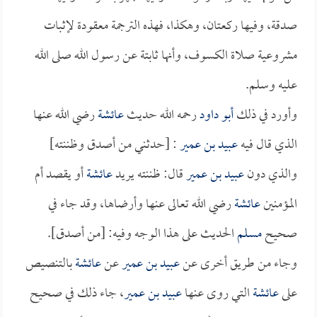
صدقة، وفيها ركعتان، وهكذا، فهذه الترجمة معقودة لإثبات
مشروعية صلاة الكسوف، وأنها ثابتة عن رسول الله صلى الله
عليه وسلم.
وأورد في ذلك
أبو داود
رحمه الله حديث
عائشة
رضي الله عنها
الذي قال فيه
عبيد بن عمير
: [حدثني من أصدق وظننته]
والذي دون
عبيد بن عمير
قال: ظننته يريد
عائشة
أو يقصد أم
المؤمنين
عائشة
رضي الله تعالى عنها وأرضاها، وقد جاء في
صحيح
مسلم
الحديث على هذا الوجه وفيه: [من أصدق].
وجاء من طريق أخرى عن
عبيد بن عمير
عن
عائشة
بالتنصيص
على
عائشة
التي روى عنها
عبيد بن عمير
، جاء ذلك في صحيح