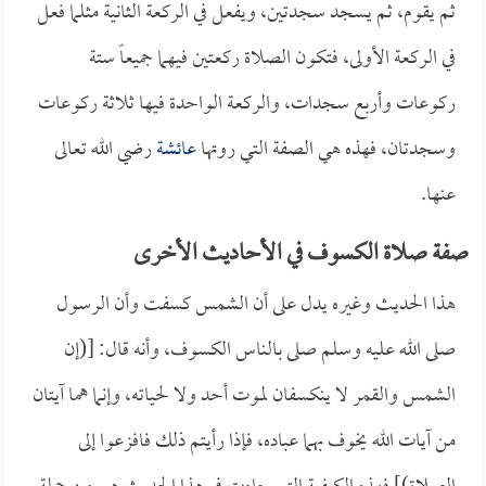
ثم يقوم، ثم يسجد سجدتين، ويفعل في الركعة الثانية مثلما فعل
في الركعة الأولى، فتكون الصلاة ركعتين فيهما جميعاً ستة
ركوعات وأربع سجدات، والركعة الواحدة فيها ثلاثة ركوعات
وسجدتان، فهذه هي الصفة التي روتها
عائشة
رضي الله تعالى
عنها.
صفة صلاة الكسوف في الأحاديث الأخرى
هذا الحديث وغيره يدل على أن الشمس كسفت وأن الرسول
صلى الله عليه وسلم صلى بالناس الكسوف، وأنه قال: [(إن
الشمس والقمر لا ينكسفان لموت أحد ولا لحياته، وإنما هما آيتان
من آيات الله يخوف بهما عباده، فإذا رأيتم ذلك فافزعوا إلى