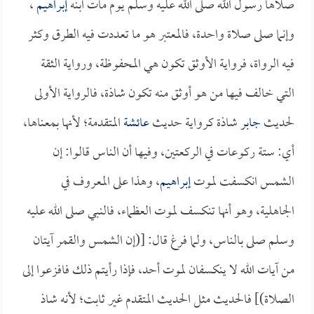
صلاها رسول الله صلى الله عليه وسلم يوم مات ابنه
إبراهيم
،
وإنما صلى صلاة واحدة، فالمعتبر هو ما تعددت فيه الطرق وكثر
فيه الرواة، فرواية الأوثق تكون هي المحفوظة، ورواية الثقة
التي خالف فيها من هو أوثق منه تكون شاذة، فالرواية الأولى
لحديث
جابر
شاذة كرواية حديث
عائشة
المتقدمة؛ لأنها بمعناها،
أي: ستة ركوعات في الركعتين، وفيها أن الناس قالوا: إن
الشمس انكسفت لموت
إبراهيم
، وهذا على المعروف في
الجاهلية، وهو أنها تنكسف لموت العظماء، فالنبي صلى الله عليه
وسلم صلى بالناس، ولما فرغ قال: [(إن الشمس والقمر آيتان
من آيات الله لا ينكسفان لموت أحد، فإذا رأيتم ذلك فافزعوا إلى
الصلاة)] فالحديث مثل الحديث المتقدم غير ثابت؛ لأنه شاذ