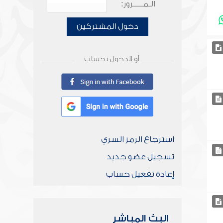
الـمـــــرور:
دخول المشتركين
أو الدخول بحساب
استرجاع الرمز السري
تسجيل عضو جديد
إعادة تفعيل حساب
البث المباشر