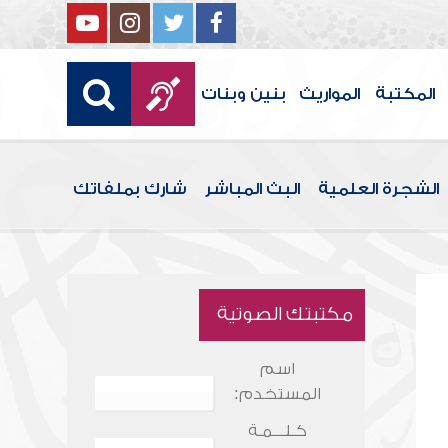
المكتبة
المواريث
بنين وبنات
الشجرة العلمية
البث المباشر
شارك بملفاتك
مكتبتك الصوتية
اسم
المستخدم:
كـلـــمـة