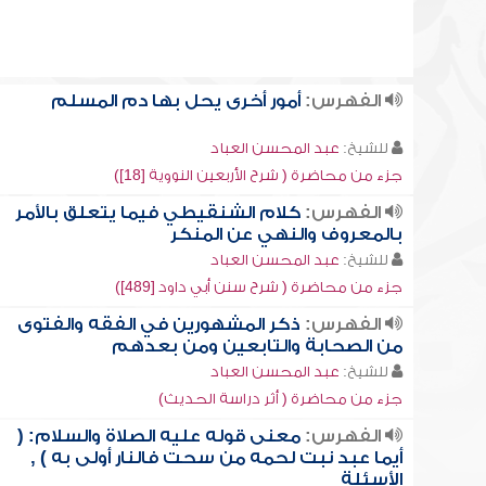
الفهرس:
أمور أخرى يحل بها دم المسلم
للشيخ:
عبد المحسن العباد
جزء من محاضرة ( شرح الأربعين النووية [18])
الفهرس:
كلام الشنقيطي فيما يتعلق بالأمر
بالمعروف والنهي عن المنكر
للشيخ:
عبد المحسن العباد
جزء من محاضرة ( شرح سنن أبي داود [489])
الفهرس:
ذكر المشهورين في الفقه والفتوى
من الصحابة والتابعين ومن بعدهم
للشيخ:
عبد المحسن العباد
جزء من محاضرة ( أثر دراسة الحديث)
الفهرس:
معنى قوله عليه الصلاة والسلام: (
أيما عبد نبت لحمه من سحت فالنار أولى به ) ,
الأسئلة