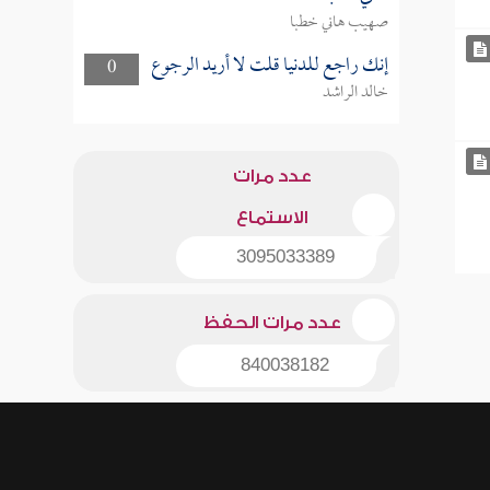
صهيب هاني خطبا
إنك راجع للدنيا قلت لا أريد الرجوع
0
خالد الراشد
عدد مرات
الاستماع
3095033389
عدد مرات الحفظ
840038182