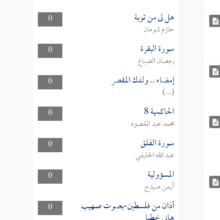
هل لى من توبة
0
حازم شومان
سورة البقرة
0
رمضان الصباغ
إمضاء .. ولدك المقصر
0
(...)
الحاكمية 8
0
محمد عبد المقصود
سورة الفلق
0
عبد الله الخليفي
المسؤولية
0
أيمن صيدح
أذان من فلسطين-بصوت صهيب
0
هاني خطبا