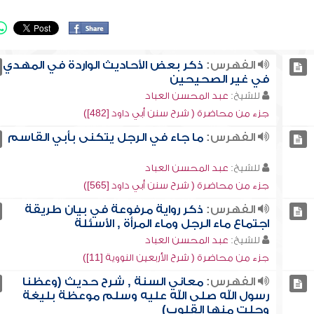
الفهرس:
ذكر بعض الأحاديث الواردة في المهدي
في غير الصحيحين
للشيخ:
عبد المحسن العباد
جزء من محاضرة ( شرح سنن أبي داود [482])
الفهرس:
ما جاء في الرجل يتكنى بأبي القاسم
للشيخ:
عبد المحسن العباد
جزء من محاضرة ( شرح سنن أبي داود [565])
الفهرس:
ذكر رواية مرفوعة في بيان طريقة
اجتماع ماء الرجل وماء المرأة , الأسئلة
للشيخ:
عبد المحسن العباد
جزء من محاضرة ( شرح الأربعين النووية [11])
الفهرس:
معاني السنة , شرح حديث (وعظنا
رسول الله صلى الله عليه وسلم موعظة بليغة
وجلت منها القلوب)