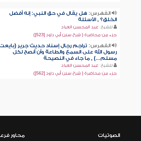
الفهرس:
هل يقال في حق النبي: إنه أفضل
الخلق؟ , الأسئلة
للشيخ:
عبد المحسن العباد
جزء من محاضرة ( شرح سنن أبي داود [523])
الفهرس:
تراجم رجال إسناد حديث جرير (بايعت
رسول الله على السمع والطاعة وأن أنصح لكل
مسلم...) , ما جاء في النصيحة
للشيخ:
عبد المحسن العباد
جزء من محاضرة ( شرح سنن أبي داود [562])
الصوتيات
محاور فرع