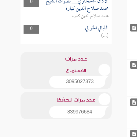
الأذان -الحجازي__ بصوت الشيخ
0
محمد صلاح الدين كبارة
محمد صلاح الدين كبارة
الليالي الخوالي
0
(...)
عدد مرات
الاستماع
3095027373
عدد مرات الحفظ
839976684