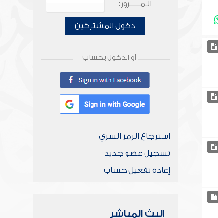
الـمـــــرور:
دخول المشتركين
أو الدخول بحساب
استرجاع الرمز السري
تسجيل عضو جديد
إعادة تفعيل حساب
البث المباشر