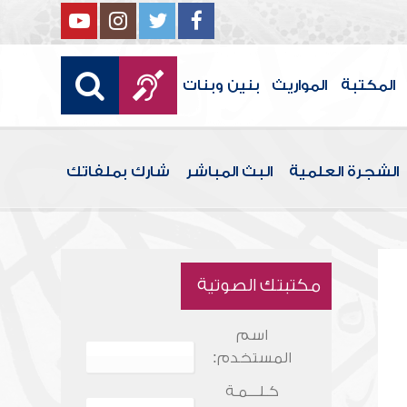
المكتبة
المواريث
بنين وبنات
الشجرة العلمية
البث المباشر
شارك بملفاتك
مكتبتك الصوتية
اسم
المستخدم:
كـلـــمـة