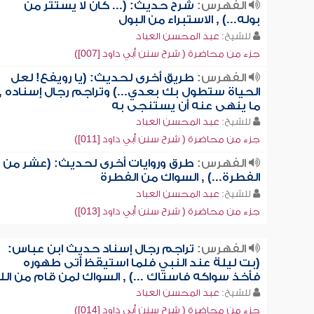
الفهرس:
شرح حديث: (... كان لا يستتر من
بوله...) , الاستبراء من البول
للشيخ:
عبد المحسن العباد
جزء من محاضرة ( شرح سنن أبي داود [007])
الفهرس:
طريق أخرى لحديث: (يا رويفع! لعل
الحياة ستطول بك بعدي...) وتراجم رجال إسناده ,
ما ينهى عنه أن يستنجى به
للشيخ:
عبد المحسن العباد
جزء من محاضرة ( شرح سنن أبي داود [011])
الفهرس:
طرق وروايات أخرى لحديث: (عشر من
الفطرة...) , السواك من الفطرة
للشيخ:
عبد المحسن العباد
جزء من محاضرة ( شرح سنن أبي داود [013])
الفهرس:
تراجم رجال إسناد حديث ابن عباس:
(بت ليلة عند النبي فلما استيقظ أتى طهوره
فأخذ سواكه فاستاك ...) , السواك لمن قام من الل
للشيخ:
عبد المحسن العباد
جزء من محاضرة ( شرح سنن أبي داود [014])