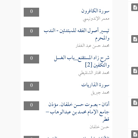
سورة الكافرون
0
معمر الإندونيسي
تيسير أصول الفقه للمبتدئين - الندب
0
والمحرم
محمد حسن عبد الغفار
شرح زاد المستقنع_باب الغسل
0
والتكفين [2]
محمد مختار الشنقيطي
سورة الذاريات
0
محمد جبريل
أذان - بصوت حسن خلفان. مؤذن
0
جامع الإمام محمد بن عبدالوهاب –
قطر
حسن خلفان