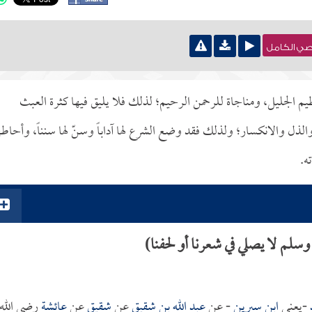
نصي الكامل
 الجليل، ومناجاة للرحمن الرحيم؛ لذلك فلا يليق فيها كثرة العبث
الذل والانكسار؛ ولذلك فقد وضع الشرع لها آداباً وسنّ لها سنناً، وأحاطه
ه.
لم لا يصلي في شعرنا أو لحفنا)
-يعني
ابن سيرين
- عن
عبد الله بن شقيق
عن
شقيق
عن
عائشة
رضي الله