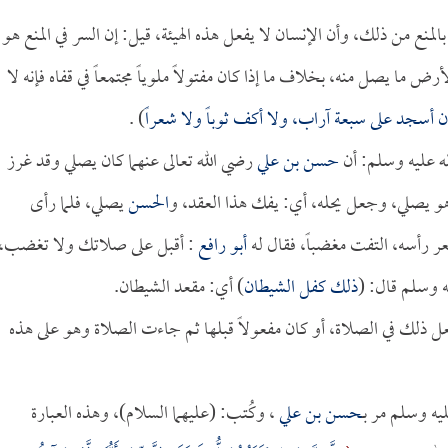
نع من ذلك، وأن الإنسان لا يفعل هذه الهيئة، قيل: إن السر في المنع هو
 ما يصل منه، بخلاف ما إذا كان مفتولاً ملوياً مجتمعاً في قفاه فإنه لا
 أسجد على سبعة آراب، ولا أكف ثوباً ولا شعراً
) .
ه عليه وسلم: أن
حسن بن علي
رضي الله تعالى عنهما كان يصلي وقد غرز
 يصلي، وجعل يحله، أي: يفك هذا العقد، و
الحسن
يصلي، فلما رأى
 رأسه، التفت مغضباً، فقال له
أبو رافع
: أقبل على صلاتك ولا تغضب،
 وسلم قال: (
ذلك كفل الشيطان
) أي: مقعد الشيطان.
عل ذلك في الصلاة، أو كان مفعولاً قبلها ثم جاءت الصلاة وهو على هذه
يه وسلم مر بـ
حسن بن علي
، وكُتب: (عليهما السلام)، وهذه العبارة