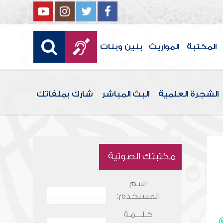
المكتبة
المواريث
بنين وبنات
الشجرة العلمية
البث المباشر
شارك بملفاتك
مكتبتك الصوتية
اسم
المستخدم:
كـلـــمـة