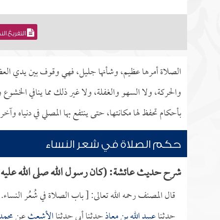
التفريغ ال
الصلاة أمرها عظيم، وشأنها جليل، فهي وقوف بين يدي العظيم
والحركة، ولا السهو والغفلة، ولا غير ذلك مما ينافي الخشوع و
بأحكام تحفظ لها مكانتها، حتى ينتفع بها المصلي في دنياه وآخرت
حكم الصلاة في شعر النساء
شرح حديث عائشة: (كان رسول الله صلى الله عليه وس
قال المصنف رحمه الله تعالى: [ باب الصلاة في شُعُر النساء.
حدثنا
عبيد الله بن معاذ
حدثنا أبي حدثنا
الأشعث
عن
محمد