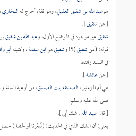
هو
عبد الله بن شقيق العقيلي
، وهو ثقة، أخرج له
البخاري
في
[ عن
شقيق
].
شقيق
غير موجود في الموضع الأول، و
عبد الله بن شقيق
ير
قوله: (عن
شقيق
)؟! و
شقيق
هو
ابن سلمة
، وكنيته
أبو وا
في السند زائدة.
[ عن
عائشة
].
هي أم المؤمنين،
الصديقة بنت الصديق
، من أوعية السنة و
صلى الله عليه وسلم.
[ قال
عبيد الله
: شك أبي ].
يعني: أن الشك الذي في الحديث: (شُعُرنا أو لحفنا ) حص