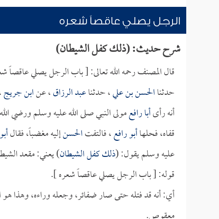
الرجل يصلي عاقصاً شعره
شرح حديث: (ذلك كفل الشيطان)
قال المصنف رحمه الله تعالى: [ باب الرجل يصلي عاقصاً شع
حدثنا
الحسن بن علي
، حدثنا
عبد الرزاق
، عن
ابن جريج
،
أنه رأى
أبا رافع
مولى النبي صلى الله عليه وسلم ورضي الله ع
قفاه، فحلها
أبو رافع
، فالتفت
الحسن
إليه مغضباً، فقال
أبو
عليه وسلم يقول: (
ذلك كفل الشيطان
) يعني: مقعد الشيط
قوله: [ باب الرجل يصلي عاقصاً شعره ].
أي: أنه قد فتله حتى صار ضفائر، وجعله وراءه، وهذا هو ال
معقوص.