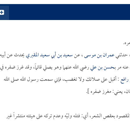
ره.
 حدثني
عمران بن موسى
، عن
سعيد بن أبي سعيد المقبري
يحدث عن أبيه
نه مر بـ
حسن بن علي
رضي الله عنهما وهو يصلي قائماً، وقد غرز ضفره في
 رافع
: أقبل على صلاتك ولا تغضب، فإني سمعت رسول الله صلى الله
ان، يعني: مغرز ضفره ].
مقصود بعقص الشعر، أي: فتله وليّه وعدم تركه على هيئته منتشراً غير