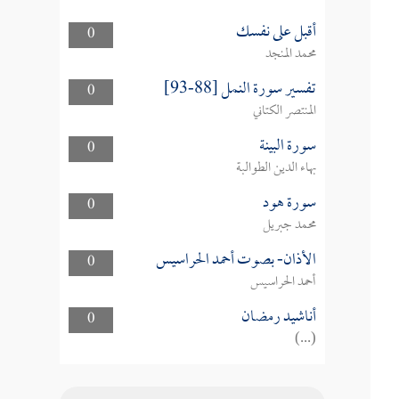
أقبل على نفسك
0
محمد المنجد
تفسير سورة النمل [88-93]
0
المنتصر الكتاني
سورة البينة
0
بهاء الدين الطوالبة
سورة هود
0
محمد جبريل
الأذان- بصوت أحمد الحراسيس
0
أحمد الحراسيس
أناشيد رمضان
0
(...)