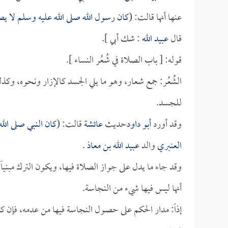
عنها أنها قالت: (
كان رسول الله صلى الله عليه وسلم لا يصل
قال
عبيد الله
: شك أبي ].
قوله: [ باب الصلاة في شُعُر النساء ].
الشُعُر: جمع شعار، وهو ما يلي الجسد كالإزار ونحوه، وكذ
للجسد.
وقد أورد
أبو داود
حديث
عائشة
قالت: (
كان النبي صلى الله
العنبري
والد
عبيد الله بن معاذ
.
وقد جاء ما يدل على جواز الصلاة فيها، ويكون الترك مبنياً ع
أنها ليس فيها شيء من النجاسة.
إذاً: مدار الحكم على حصول النجاسة فيها من عدمه، فإن كا