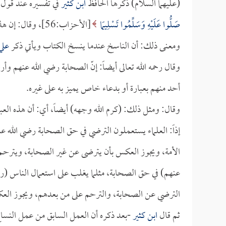
(عليهما السلام) ذكرها الحافظ
ابن كثير
في تفسيره عند قول 
صَلُّوا عَلَيْهِ وَسَلِّمُوا تَسْلِيمًا
[الأحزاب:56]، وقال: إن هذا من عمل نساخ الكتب، وليس من عمل المؤلفين والمصنفين.
ومعنى ذلك: أن الناسخ عندما ينسخ الكتاب ويأتي ذكر
علي
وقال رحمه الله تعالى أيضاً: إنّ الصحابة رضي الله عنهم و
أحد منهم بعبارة أو بدعاء خاص يميز به على غيره.
وقال: ومثل ذلك: (كرم الله وجهه) أيضاً، أي: أن هذه العب
إذاً: العلماء يستعملون الترضي في حق الصحابة رضي الله
الأمة، ويجوز العكس بأن يترضى عن غير الصحابة، ويترحم 
عنهم) في حق الصحابة، مثلما يغلب على استعمال الناس (رح
الترضي عن الصحابة، والترحم على من بعدهم، ويجوز الع
ثم قال
ابن كثير
-بعد ذكره أن العمل السابق من عمل النساخ