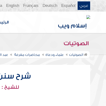
عربي
Español
Deutsch
Français
English
ia
الرئي
الصوتيات
الصوتيات
علماء ودعاة
محاضرات مفرغة
عبد ا
شرح سنن أب
للشيخ : 