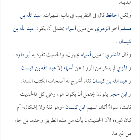
تهذيبه.
ولكن
الحافظ
قال في التقريب في باب المبهمات:
عبد الله بن
مسلم
أخو
الزهري
عن مولى
أسماء
يحتمل أن يكون
عبد الله بن
كيسان
.
وقال
المنذري
: مولى
أسماء
مجهول، والحديث تفرد به
أبو داود
.
و
المزي
لم يذكر من الرواة عن
أسماء
إلا
عبد الله بن كيسان
.
و
عبد الله بن كيسان
ثقة، أخرج له أصحاب الكتب الستة.
و
ابن حجر
يقول: يحتمل أن يكون هو، وعلى كل فالحديث
ثابت، سواءٌ أكان المبهم
ابن كيسان
-وهو ثقة ولا إشكال- أم
كان غيره؛ لأن الحديث لم يأت من هذه الطريق وحدها بل جاء
من غيرها.