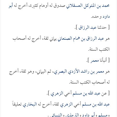
محمد بن المتوكل العسقلاني
صدوق له أوهام كثيرة، أخرج له
أبو
داود
وحده.
[ حدثنا
عبد الرزاق
].
هو
عبد الرزاق بن همام الصنعاني
يماني ثقة، أخرج له أصحاب
الكتب الستة.
[ أنبأنا
معمر
].
هو
معمر بن راشد الأزدي البصري
، ثم اليماني، وهو ثقة، أخرج
له أصحاب الكتب الستة.
[ عن
عبد الله بن مسلم
أخي
الزهري
].
عبد الله بن مسلم
أخي
الزهري
ثقة، أخرج له
البخاري
تعليقاً
و
مسلم
و
أبو داود
و
الترمذي
و
النسائي
.