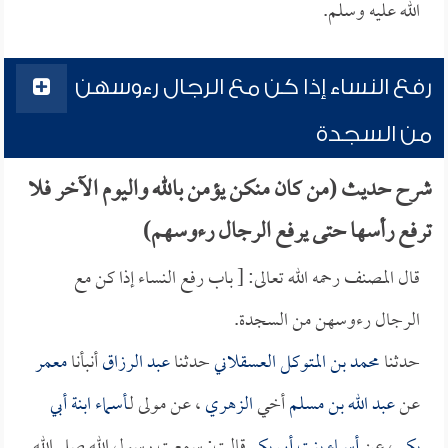
الله عليه وسلم.
رفع النساء إذا كن مع الرجال رءوسهن
من السجدة
شرح حديث (من كان منكن يؤمن بالله واليوم الآخر فلا
ترفع رأسها حتى يرفع الرجال رءوسهم)
قال المصنف رحمه الله تعالى: [ باب رفع النساء إذا كن مع
الرجال رءوسهن من السجدة.
حدثنا
محمد بن المتوكل العسقلاني
حدثنا
عبد الرزاق
أنبأنا
معمر
عن
عبد الله بن مسلم
أخي
الزهري
، عن مولى لـ
أسماء ابنة أبي
بكر
، عن
أسماء بنت أبي بكر
قالت: سمعت رسول الله صلى الله