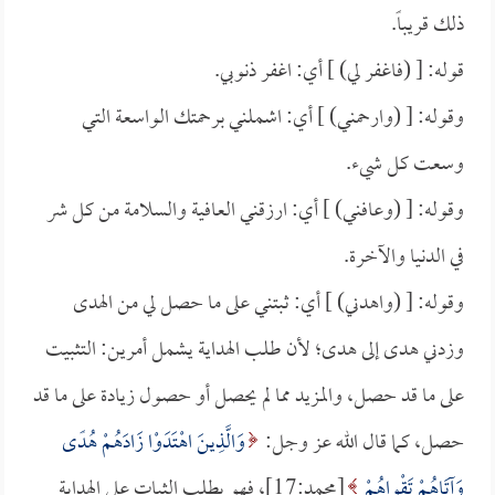
ذلك قريباً.
قوله: [ (فاغفر لي) ] أي: اغفر ذنوبي.
وقوله: [ (وارحمني) ] أي: اشملني برحمتك الواسعة التي
وسعت كل شيء.
وقوله: [ (وعافني) ] أي: ارزقني العافية والسلامة من كل شر
في الدنيا والآخرة.
وقوله: [ (واهدني) ] أي: ثبتني على ما حصل لي من الهدى
وزدني هدى إلى هدى؛ لأن طلب الهداية يشمل أمرين: التثبيت
على ما قد حصل، والمزيد مما لم يحصل أو حصول زيادة على ما قد
حصل، كما قال الله عز وجل:
وَالَّذِينَ اهْتَدَوْا زَادَهُمْ هُدًى
وَآتَاهُمْ تَقْواهُمْ
[محمد:17]، فهو يطلب الثبات على الهداية