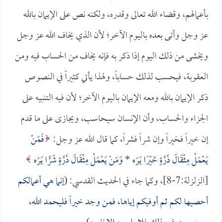
بأعمالهم، وقضاء الله تعالى وقدره، ولكنه نص على الإيمان بالله
عز وجل وأتى بعده باليوم الآخر؛ لأن الذي يخاف الله عز وجل
ويخشى من ذلك اليوم إذا ذكر به فإنه يخاف من الحساب فيه ومن
العقوبة، فيحسب لذلك حساباً، ولهذا يأتي كثيراً في النصوص
ذكر الإيمان بالله ومعه الإيمان باليوم الآخر؛ لأن فيه التنبيه على
الجزاء والحساب، وأن الإنسان سيحاسب، ويجازى على ما قدم
إن خيراً فخيراً وإن شراً فشراً، كما قال الله عز وجل:
فَمَنْ
يَعْمَلْ مِثْقَالَ ذَرَّةٍ خَيْرًا يَرَه
*
وَمَنْ يَعْمَلْ مِثْقَالَ ذَرَّةٍ شَرًّا يَرَه
[الزلزلة:7-8]، وكما جاء في الحديث القدسي: (
إنما هي أعمالكم
أحصيها لكم ثم أوفيكم إياها، فمن وجد خيراً فليحمد الله،