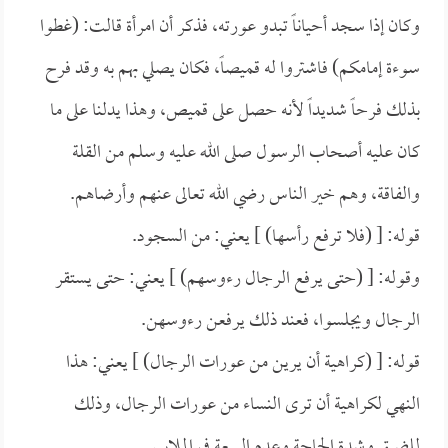
وكان إذا سجد أحياناً تبدو عورته، فذكر أن امرأة قالت: (غطوا
سوءة إمامكم) فاشتروا له قميصاً، فكان يصلي بهم به وقد فرح
بذلك فرحاً شديداً لأنه حصل على قميص، وهذا يدلنا على ما
كان عليه أصحاب الرسول صلى الله عليه وسلم من القلة
والفاقة، وهم خير الناس رضي الله تعالى عنهم وأرضاهم.
قوله: [ (فلا ترفع رأسها) ] يعني: من السجود.
وقوله: [ (حتى يرفع الرجال رءوسهم) ] يعني: حتى يستقر
الرجال ويجلسوا، فعند ذلك يرفعن رءوسهن.
قوله: [ (كراهية أن يرين من عورات الرجال) ] يعني: هذا
النهي لكراهية أن ترى النساء من عورات الرجال، وذلك
للضيق وشدة الحاجة وعدم السعة في الملابس.