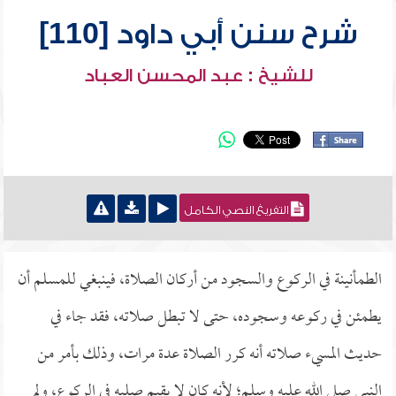
شرح سنن أبي داود [110]
للشيخ : عبد المحسن العباد
التفريغ النصي الكامل
الطمأنينة في الركوع والسجود من أركان الصلاة، فينبغي للمسلم أن
يطمئن في ركوعه وسجوده، حتى لا تبطل صلاته، فقد جاء في
حديث المسيء صلاته أنه كرر الصلاة عدة مرات، وذلك بأمر من
النبي صلى الله عليه وسلم؛ لأنه كان لا يقيم صلبه في الركوع، ولم