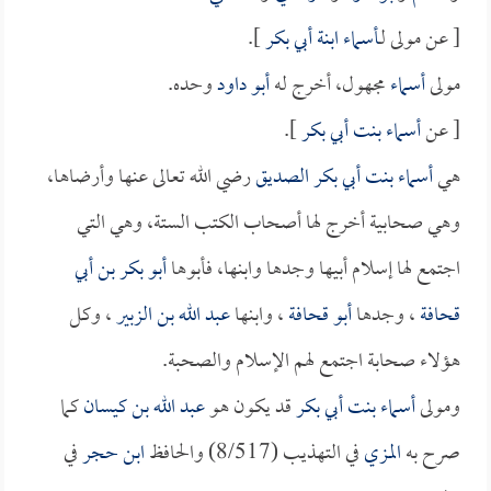
[ عن مولى لـ
أسماء ابنة أبي بكر
].
مولى
أسماء
مجهول، أخرج له
أبو داود
وحده.
[ عن
أسماء بنت أبي بكر
].
هي
أسماء بنت أبي بكر الصديق
رضي الله تعالى عنها وأرضاها،
وهي صحابية أخرج لها أصحاب الكتب الستة، وهي التي
اجتمع لها إسلام أبيها وجدها وابنها، فأبوها
أبو بكر بن أبي
قحافة
، وجدها
أبو قحافة
، وابنها
عبد الله بن الزبير
، وكل
هؤلاء صحابة اجتمع لهم الإسلام والصحبة.
ومولى
أسماء بنت أبي بكر
قد يكون هو
عبد الله بن كيسان
كما
صرح به
المزي
في التهذيب (8/517) والحافظ
ابن حجر
في