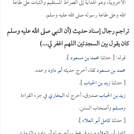
الأخروية، وهو الهداية إلى الصراط المستقيم والثبات على طاعة
الله وعلى طاعة رسوله صلى الله عليه وسلم.
تراجم رجال إسناد حديث (أن النبي صلى الله عليه وسلم
كان يقول بين السجدتين اللهم اغفر لي...)
قوله: [ حدثنا
محمد بن مسعود
].
محمد بن مسعود
ثقة، أخرج حديثه
أبو داود
وحده.
[ حدثنا
زيد بن الحباب
].
زيد بن الحباب
صدوق، أخرج له
البخاري
في جزء القراءة
و
مسلم
وأصحاب السنن.
[ حدثنا
كامل أبو العلاء
].
كامل أبو العلاء
صدوق يخطئ، أخرج له
أبو داود
و
الترمذي