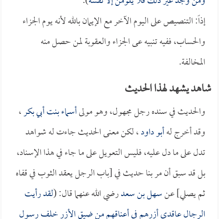
ومن وجد غير ذلك فلا يلومن إلا نفسه
).
إذاً: التنصيص على اليوم الآخر مع الإيمان بالله لأنه يوم الجزاء
والحساب، ففيه تنبيه عى الجزاء والعقوبة لمن حصل منه
المخالفة.
شاهد يشهد لهذا الحديث
والحديث في سنده رجل مجهول، وهو مولى
أسماء بنت أبي بكر
،
وقد أخرج له
أبو داود
، لكن معنى الحديث جاءت له شواهد
تدل على ما دل عليه، فليس التعويل على ما جاء في هذا الإسناد،
بل قد سبق أن مر بنا حديث في [باب الرجل يعقد الثوب في قفاه
ثم يصلي] عن
سهل بن سعد
رضي الله عنهما قال: (
لقد رأيت
الرجال عاقدي أزرهم في أعناقهم من ضيق الأزر خلف رسول