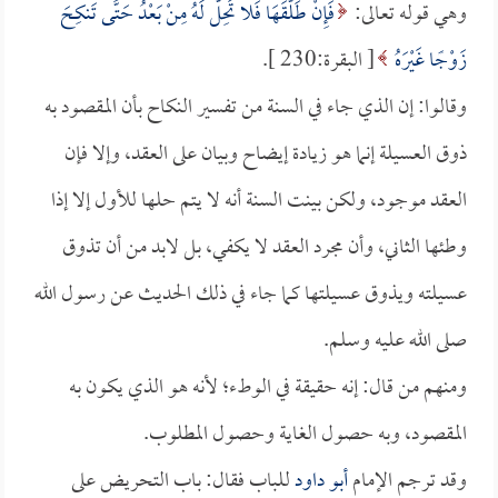
وهي قوله تعالى:
فَإِنْ طَلَّقَهَا فَلا تَحِلُّ لَهُ مِنْ بَعْدُ حَتَّى تَنكِحَ
زَوْجًا غَيْرَهُ
[ البقرة:230 ].
وقالوا: إن الذي جاء في السنة من تفسير النكاح بأن المقصود به
ذوق العسيلة إنما هو زيادة إيضاح وبيان على العقد، وإلا فإن
العقد موجود، ولكن بينت السنة أنه لا يتم حلها للأول إلا إذا
وطئها الثاني، وأن مجرد العقد لا يكفي، بل لابد من أن تذوق
عسيلته ويذوق عسيلتها كما جاء في ذلك الحديث عن رسول الله
صلى الله عليه وسلم.
ومنهم من قال: إنه حقيقة في الوطء؛ لأنه هو الذي يكون به
المقصود، وبه حصول الغاية وحصول المطلوب.
وقد ترجم الإمام
أبو داود
للباب فقال: باب التحريض على