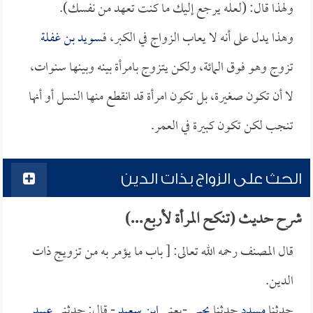
ولهذا قال: (لعله يرجع إليك ما كنت تعهد من نفسك).
وهذا يدل على أنه لا يعاب الزواج في الكبر، فـ
سويد بن غفلة
تزوج وهو فوق المائة، ولكن يتزوج بامرأة بينه وبينها سنوات،
لا أن تكون صغيرة، بل تكون امرأة قد انقطع منها النسل أو أنها
تنجب لكن تكون كبيرة في العمر.
الحث على الزواج بذات الدين
شرح حديث (تنكح المرأة لأربع...)
قال المصنف رحمه الله تعالى: [ باب ما يؤمر به من تزويج ذات
الدين.
حدثنا
مسدد
حدثنا
يحيى
-يعني
ابن سعيد
- قال: حدثني
عبيد