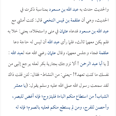
والحديث حدث به
عبد الله بن مسعود
بمناسبة ذكرت في
الحديث، وهي أن
علقمة بن قيس النخعي
قال: كنت أمشي مع
عبد الله بن مسعود
فدعاه
عثمان
في منى واستخلاه، يعني: خلا به
فلم يكن معهما ثالث، فلما رأى
عبد الله
أن ليس له حاجة دعا
علقمة
فجاء وجلس معهما، وقال
عثمان
رضي الله عنه لـ
عبد الله
:
[ يا
أبا عبد الرحمن
! ألا نزوجك بجارية بكر لعله يرجع إليى من
نفسك ما كنت تعهد؟! -يعني: من النشاط- فقال: لئن قلت ذاك
لقد سمعت رسول الله صلى الله عليه وسلم يقول: (
يا معشر
الشباب! من استطاع منكم الباءة فليتزوج؛ فإنه أغض للبصر،
وأحصن للفرج، ومن لم يستطع منكم فعليه بالصوم؛ فإنه له