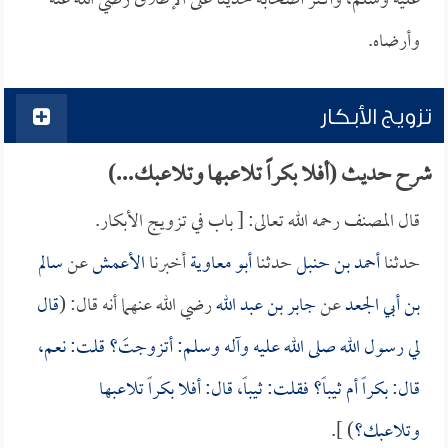
عليه وسلم، وأكثر أصحابه حديثاً على الإطلاق رضي الله عنه
وأرضاه.
تزويج الأبكار
شرح حديث (أفلا بكراً تلاعبها وتلاعبك...)
قال المصنف رحمه الله تعالى: [ باب في تزويج الأبكار.
حدثنا
أحمد بن حنبل
حدثنا
أبو معاوية
أخبرنا
الأعمش
عن
سالم
بن أبي الجعد
عن
جابر بن عبد الله
رضي الله عنهما أنه قال: (
قال
لي رسول الله صلى الله عليه وآله وسلم: أتزوجتَ؟ قلت: نعم،
قال: بكراً أم ثيباً؟ فقلت: ثيباً، قال: أفلا بكراً تلاعبها
وتلاعبك؟
) ].