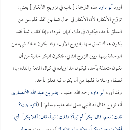
أورد
أبو داود
هذه الترجمة: [ باب في تزويج الأبكار ] يعني:
تزوّج الأبكار؛ لأن الأبكار في حال شبابهن تخلو قلوبهن من
التعلق بأحد، فيكون في ذلك كمال المودة، وإذا كانت ثيباً فقد
يكون هناك تعلق منها بالزوج الأول، وقد يكون هناك شيء من
الوحشة بينها وبين الزوج الثاني، فتكون البكر خالية من أن
تكون متعلقة بأحد، فيكون هذا زيادة في كمال المتعة واللذة بها؛
لصفاء وسلامة قلبها من أن يكون فيه تعلق بأحد.
وقد أورد
أبو داود
رحمه الله حديث
جابر بن عبد الله الأنصاري
أنه تزوج فقال له النبي صلى الله عليه وسلم: [ (
أتزوجت؟
قلت: نعم، قال: بكراً أم ثيباً؟ فقلت: ثيباً، قال: أفلا بكراً -أي:
أفلا تزوجت بكراً- تلاعبها وتلاعبك
)، وسبب تزوج
جابر