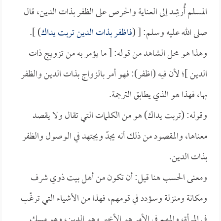
المسلم أُرشِد إلى العناية والحرص على الظفر بذات الدين، قال
صلى الله عليه وسلم: [ (
فاظفر بذات الدين تربت يداك
) ].
وهذا هو محل الشاهد من قوله: [ ما يؤمر به من تزويج ذات
الدين ]؛ لأن فيه (اظفر): فهو أمر بالزواج بذات الدين والظفر
بها، فهذا هو الذي يطابق الترجمة.
وقوله: (تربت يداك) هو من الكلمات التي تقال ولا يقصد
معناها، والمقصود من ذلك أنه يجدّ ويجتهد في الوصول والظفر
بذات الدين.
ومعنى الحسب هنا قيل: أن تكون من أهل بيت ذوي شرف
ومكانة ومنزلة وسؤدد في قومهم، فهذا من الأشياء التي ترغّب
في المرأة، والمهم في الأمر هو الأخير وهو الدين، وهو مسك