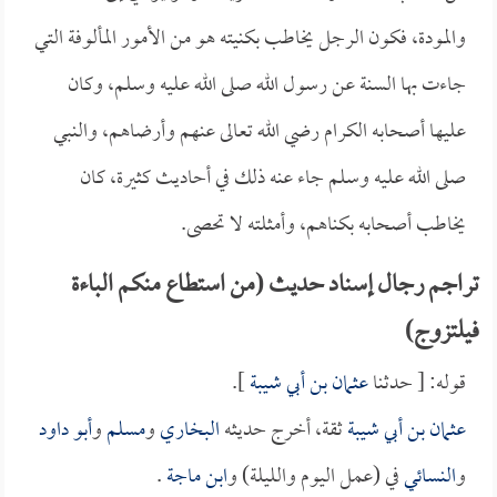
والمودة، فكون الرجل يخاطب بكنيته هو من الأمور المألوفة التي
جاءت بها السنة عن رسول الله صلى الله عليه وسلم، وكان
عليها أصحابه الكرام رضي الله تعالى عنهم وأرضاهم، والنبي
صلى الله عليه وسلم جاء عنه ذلك في أحاديث كثيرة، كان
يخاطب أصحابه بكناهم، وأمثلته لا تحصى.
تراجم رجال إسناد حديث (من استطاع منكم الباءة
فيلتزوج)
قوله: [ حدثنا
عثمان بن أبي شيبة
].
عثمان بن أبي شيبة
ثقة، أخرج حديثه
البخاري
و
مسلم
و
أبو داود
و
النسائي
في (عمل اليوم والليلة) و
ابن ماجة
.