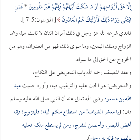
إِلَّا عَلَى أَزْوَاجِهِمْ أوْ مَا مَلَكَتْ أَيْمَانُهُمْ فَإِنَّهُمْ غَيْرُ مَلُومِينَ
*
فَمَنِ
ابْتَغَى وَرَاءَ ذَلِكَ فَأُوْلَئِكَ هُمُ الْعَادُونَ
[ المؤمنون:5-7 ]،
فالذي شرعه الله عز وجل في ذلك أمران اثنان لا ثالث لهما، وهما
الزواج وملك اليمين، وما سوى ذلك فهو من العدوان، وهو من
الخروج عن الحق إلى ما سواه.
وعقد المصنف رحمه الله باب التحريض على النكاح،
والتحريض: هو الحث عليه والترغيب فيه، وأورد حديث
عبد
الله بن مسعود
رضي الله تعالى عنه أن النبي صلى الله عليه وسلم
قال: (
يا معشر الشباب! من استطاع منكم الباءة فليتزوج؛ فإنه
أغض للبصر، وأحصن للفرج، ومن لم يستطع منكم فعليه
بالصوم؛ فإنه له وجاء
).