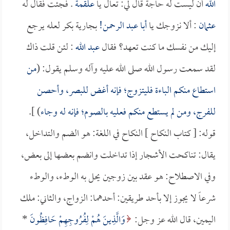
الله
أن ليست له حاجة قال لي: تعال يا
علقمة
. فجئت فقال له
عثمان
: ألا نزوجك يا
أبا عبد الرحمن!
بجارية بكر لعله يرجع
إليك من نفسك ما كنت تعهد؟ فقال
عبد الله
: لئن قلت ذاك
لقد سمعت رسول الله صلى الله عليه وآله وسلم يقول: (
من
استطاع منكم الباءة فليتزوج؛ فإنه أغض للبصر، وأحصن
للفرج، ومن لم يستطع منكم فعليه بالصوم؛ فإنه له وجاء
) ].
قوله: [ كتاب النكاح ] النكاح في اللغة: هو الضم والتداخل،
يقال: تناكحت الأشجار إذا تداخلت وانضم بعضها إلى بعض،
وفي الاصطلاح: هو عقد بين زوجين يحل به الوطء، والوطء
شرعاً لا يجوز إلا بأحد طريقين: أحدهما: الزواج، والثاني: ملك
اليمين، قال الله عز وجل:
وَالَّذِينَ هُمْ لِفُرُوجِهِمْ حَافِظُونَ
*