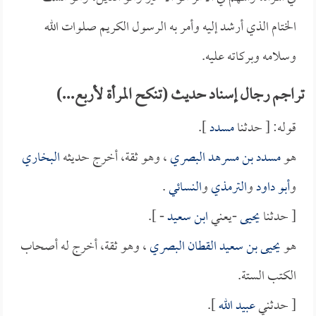
الختام الذي أرشد إليه وأمر به الرسول الكريم صلوات الله
وسلامه وبركاته عليه.
تراجم رجال إسناد حديث (تنكح المرأة لأربع...)
قوله: [ حدثنا
مسدد
].
هو
مسدد بن مسرهد البصري
، وهو ثقة، أخرج حديثه
البخاري
و
أبو داود
و
الترمذي
و
النسائي
.
[ حدثنا
يحيى
-يعني
ابن سعيد
- ].
هو
يحيى بن سعيد القطان البصري
، وهو ثقة، أخرج له أصحاب
الكتب الستة.
[ حدثني
عبيد الله
].