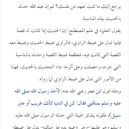
يرجع إليك ما كنت تعهد من نفسك؟ ثم إن
عبد الله
حدث
بالحديث بهذه المناسبة.
يقول العلماء في علم المصطلح: إن الحديث إذا كانت له قصة
فإنها تدل على ضبط الراوي، فالراوي ضبط الحديث وضبط معه
القصة التي كانت فيه، فـ
علقمة
ضبط القصة وحدث بالمناسبة
التي جرت وحصلت وعلى أثرها جاء التحديث بالحديث، فهذا
من الأمور التي تدل على ضبط الراوي لما رواه.
ومثله قول
ابن عمر
رضي الله عنه: (
أخذ رسول الله صلى الله
عليه وسلم بمنكبي فقال: كن في الدنيا كأنك غريب أو عابر
سبيل
)، فكونه يتذكر الهيئة التي حدثه الرسول صلى الله عليه
وسلم وهو عليها -وهي وضع يده على منكبه- يدل على ضبطه