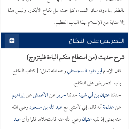
بالظفر بها دون سائر النساء، كما حث على نكاح الأبكار، وليس هذا
إلا عناية من الإسلام بهذا الباب العظيم.
التحريض على النكاح
شرح حديث (من استطاع منكم الباءة فليتزوج)
قال الإمام
أبو داود السجستاني
رحمه الله تعالى: [ كتاب النكاح.
باب التحريض على النكاح.
حدثنا
عثمان بن أبي شيبة
حدثنا
جرير
عن
الأعمش
عن
إبراهيم
عن
علقمة
أنه قال: إني لأمشي مع
عبد الله بن مسعود
رضي الله
عنه بمنى إذ لقيه
عثمان
رضي الله عنه فاستخلاه، فلما رأى
عبد