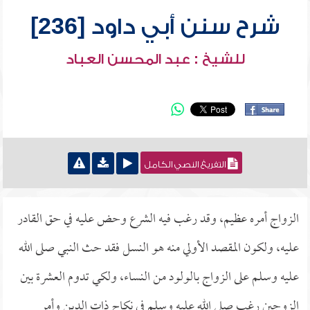
شرح سنن أبي داود [236]
للشيخ : عبد المحسن العباد
التفريغ النصي الكامل
الزواج أمره عظيم، وقد رغب فيه الشرع وحض عليه في حق القادر
عليه، ولكون المقصد الأولي منه هو النسل فقد حث النبي صلى الله
عليه وسلم على الزواج بالولود من النساء، ولكي تدوم العشرة بين
الزوجين رغب صلى الله عليه وسلم في نكاح ذات الدين وأمر