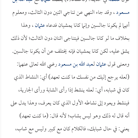
مسعود
، وقد جاء النهي عن تناجي اثنين دون الثالث، ومعلوم
أنهما لم يكونا جالسين وإنما كانا يمشيان فدعاه
عثمان
، وهذا
بخلاف ما لو كانا جالسين فيتناجى اثنان دون الثالث؛ لأن ذلك
يشق عليه، لكن كانا يمشيان فإنه يختلف عن أن يكونا جالسين.
ومعنى قول
عثمان
لـ
عبد الله بن مسعود
رضي الله تعالى عنهما:
(لعله يرجع إليك من نفسك ما كنت تعهد) أي: النشاط الذي
كان في شبابه، أي: لعله ينشط إذا رأى الشابة ورأى الجارية،
فينشط ويعود إلى نشاطه الأول الذي كان يعرف، وهذا يدل على
أنه قال له ذلك وهو ليس بشاب؛ لأنه قال: (ما كنت تعهد)
يعني: في حال شبابك، فالكلام كان مع كبير وليس مع شاب،