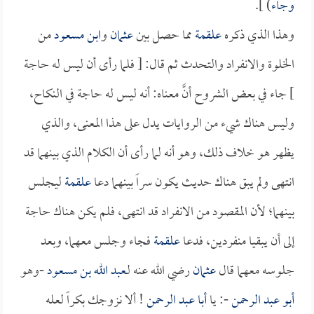
وجاء
) ].
وهذا الذي ذكره
علقمة
مما حصل بين
عثمان
و
ابن مسعود
من
الخلوة والانفراد والتحدث ثم قال: [ فلما رأى أن ليس له حاجة
] جاء في بعض الشروح أنَّ معناه: أنه ليس له حاجة في النكاح،
وليس هناك شيء من الروايات يدل على هذا المعنى، والذي
يظهر هو خلاف ذلك، وهو أنه لما رأى أن الكلام الذي بينهما قد
انتهى ولم يبق هناك حديث يكون سراً بينهما دعا
علقمة
ليجلس
بينهما؛ لأن المقصود من الانفراد قد انتهى، فلم يكن هناك حاجة
إلى أن يبقيا منفردين، فدعا
علقمة
فجاء وجلس معهما، وبعد
جلوسه معهما قال
عثمان
رضي الله عنه لـ
عبد الله بن مسعود
-وهو
أبو عبد الرحمن
-: يا
أبا عبد الرحمن
! ألا نزوجك بكراً لعله