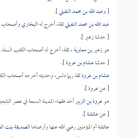
[ و
عبد الله بن محمد النفيلي
].
عبد الله بن محمد النفيلي
ثقة، أخرج له
البخاري
وأصحاب ال
[ حدثنا
زهير
].
هو
زهير بن معاوية
، ثقة، أخرج له أصحاب الكتب الستة.
[ حدثنا
هشام بن عروة
].
هشام بن عروة
ثقة ربما دلس، وحديثه أخرجه أصحاب الكت
[ عن
عروة
].
هو
عروة بن الزبير
أحد فقهاء المدينة السبعة في عصر التا
[ عن
عائشة
].
عائشة
أم المؤمنين رضي الله عنها وأرضاها
الصديقة بنت ال