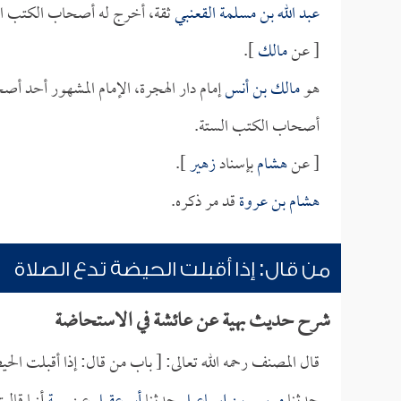
عبد الله بن مسلمة القعنبي
ثقة، أخرج له أصحاب الكتب ال
[ عن
مالك
].
هو
مالك بن أنس
إمام دار الهجرة، الإمام المشهور أحد أ
أصحاب الكتب الستة.
[ عن
هشام
بإسناد
زهير
].
هشام بن عروة
قد مر ذكره.
من قال: إذا أقبلت الحيضة تدع الصلاة
شرح حديث بهية عن عائشة في الاستحاضة
قال المصنف رحمه الله تعالى: [ باب من قال: إذا أقبلت الحي