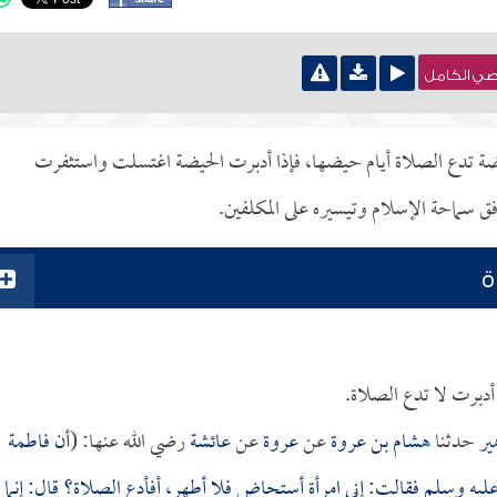
نصي الكامل
 تدع الصلاة أيام حيضها، فإذا أدبرت الحيضة اغتسلت واستثفرت
 سماحة الإسلام وتيسيره على المكلفين.
ة
أدبرت لا تدع الصلاة.
ير
حدثنا
هشام بن عروة
عن
عروة
عن
عائشة
رضي الله عنها: (
أن
فاطمة
يه وسلم فقالت: إني امرأة أستحاض فلا أطهر، أفأدع الصلاة؟ قال: إنما