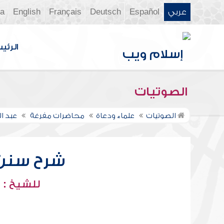
عربي
Español
Deutsch
Français
English
ia
الرئي
الصوتيات
الصوتيات
علماء ودعاة
محاضرات مفرغة
عبد ا
شرح سنن أب
للشيخ : 