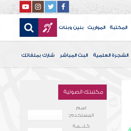
المكتبة
المواريث
بنين وبنات
الشجرة العلمية
البث المباشر
شارك بملفاتك
مكتبتك الصوتية
اسم
المستخدم:
كـلـــمـة