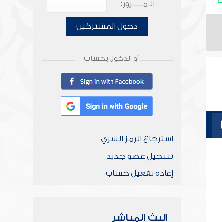
الـمـــــرور:
دخول المشتركين
أو الدخول بحساب
استرجاع الرمز السري
تسجيل عضو جديد
إعادة تفعيل حساب
البث المباشر