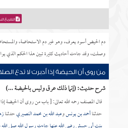
التفريغ ال
دم الحيض أسود يعرف، وهو غير دم الاستحاضة، والمستحاضة
وصلت، وقد جاءت أحاديث كثيرة تبين هذا الحكم الذي يوافق
من روى أن الحيضة إذا أدبرت لا تدع الصلا
شرح حديث: (إنما ذلك عرق وليس بالحيضة ...)
قال المصنف رحمه الله تعالى: [ باب من روى أن الحيضة إذا 
حدثنا
أحمد بن يونس
و
عبد الله بن محمد النصيري
حدثنا
زه
بنت أبي حبيش
رضي الله عنها جاءت رسول الله صلى الله عل