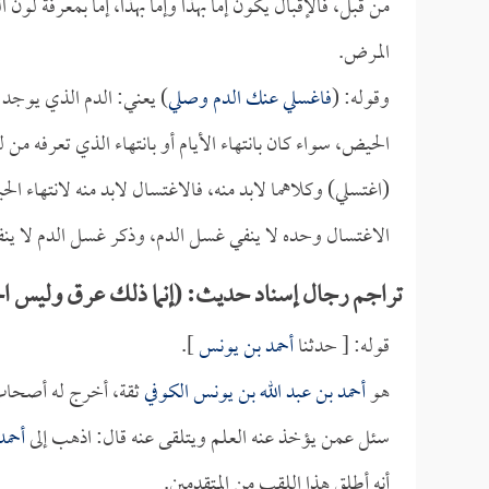
من قبل، فالإقبال يكون إما بهذا وإما بهذا، إما بمعرفة لون 
المرض.
وقوله: (
فاغسلي عنك الدم وصلي
) يعني: الدم الذي يوجد 
الحيض، سواء كان بانتهاء الأيام أو بانتهاء الذي تعرفه م
(اغتسلي) وكلاهما لابد منه، فالاغتسال لابد منه لانتهاء ا
الاغتسال وحده لا ينفي غسل الدم، وذكر غسل الدم لا ينف
تراجم رجال إسناد حديث: (إنما ذلك عرق وليس الح
قوله: [ حدثنا
أحمد بن يونس
].
هو
أحمد بن عبد الله بن يونس الكوفي
ثقة، أخرج له أصحاب 
سئل عمن يؤخذ عنه العلم ويتلقى عنه قال: اذهب إلى
أحمد
أنه أطلق هذا اللقب من المتقدمين.