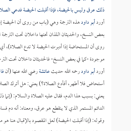
ذلك عرق وليس بالحيضة، فإذا أقبلت الحيضة فدعي الصلاة
أورد
أبو داود
هذه الترجمة وهي (باب من روى أن الحيضة إذ
بعض النسخ، والحديثان اللذان تحتها داخلان تحت الترجمة ا
روى أن المستحاضة إذا أدبرت الحيضة لا تدع الصلاة)، أي: 
موجودة -كما في بعض النسخ- فالحديثان داخلان تحت الترجمة 
أورد
أبو داود
رحمه الله حديث
عائشة
رضي الله عنها (أن
فا
أستحاض فلا أطهر، أفأدع الصلاة؟) يعني: هل أترك الصلاة
يعني: بسبب هذا الدم، فقال عليه الصلاة والسلام: (إن
الدائم المستمر الذي لا ينقطع هو عرق، ومعناه: أنه دم فس
وقوله: (إذا أقبلت الحيضة) لعل المقصود بالإقبال هنا هو م