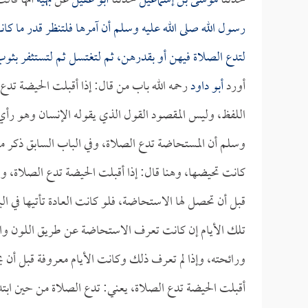
حدثنا
موسى بن إسماعيل
حدثنا
أبو عقيل
عن
بهية
أنها قالت
رسول الله صلى الله عليه وسلم أن آمرها فلتنظر قدر ما ك
لتدع الصلاة فيهن أو بقدرهن، ثم لتغتسل ثم لتستثفر بثو
أورد
أبو داود
رحمه الله باب من قال: إذا أقبلت الحيضة تدع
اللفظ، وليس المقصود القول الذي يقوله الإنسان وهو رأي ل
وسلم أن المستحاضة تدع الصلاة، وفي الباب السابق ذكر من 
كانت تحيضها، وهنا قال: إذا أقبلت الحيضة تدع الصلاة، والم
قبل أن تحصل لها الاستحاضة، فلو كانت العادة تأتيها في ال
تلك الأيام إن كانت تعرف الاستحاضة عن طريق اللون والدم؟
ورائحته، وإذا لم تعرف ذلك وكانت الأيام معروفة قبل أن 
أقبلت الحيضة تدع الصلاة، يعني: تدع الصلاة من حين ابتدا