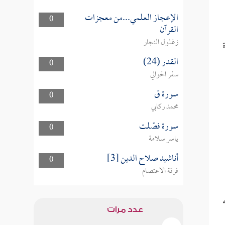
الإعجاز العلمي...من معجزات
0
القرآن
زغلول النجار
القدر (24)
0
سفر الحوالي
سورة ق
0
محمد ركابي
سورة فصّلت
0
ياسر سلامة
أناشيد صلاح الدين [3]
0
فرقة الاعتصام
عدد مرات