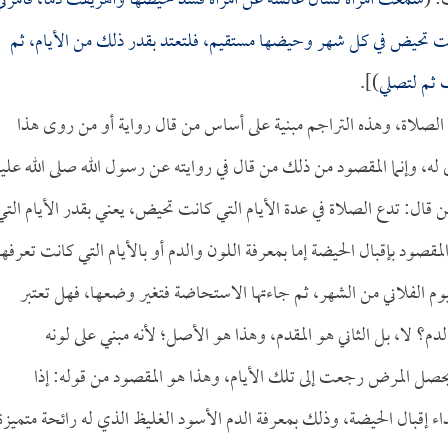
: (
سمعت امرأة تسأل
عائشة
عن امرأة فسد حيضها وأهريقت دماً، فأمرني
انت تحيض في كل شهر وحيضها مستقيم، فلتعتد بقدر ذلك من الأيام، ثم
ب ثم لتصلي
)].
 الصلاة، وهذه التراجم مبنية على أساس من قال رواية أو من روى هذا
ه، وإنما المقصود من ذلك من قال في روايته عن رسول الله صلى الله عليه
قال: تدع الصلاة في عدة الأيام التي كانت تحيض، يعني بقدر الأيام التي
قصود بإقبال الحيضة إما بمعرفة اللون والدم أو بالأيام التي كانت تعرفها
يوم الفلاني من الشهر، ثم جاءتها الاستحاضة فتغير وضعها، فهل تعتبر
 لا، بل الثاني هو المقدم، وهذا هو الأصل؛ لأنه مبني على لونه
يحصل المرض رجعت إلى تلك الأيام، وهذا هو المقصود من قوله: إذا
ء إقبال الحيضة، وذلك بمعرفة الدم الأسود الغليظ الذي له رائحة متميزة