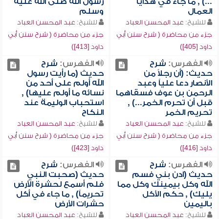
...) , ما جاء في هدايا
رسول الله صلى الله عليه
العمال
وسلم
للشيخ:
عبد المحسن العباد
للشيخ:
عبد المحسن العباد
جزء من محاضرة ( شرح سنن أبي
جزء من محاضرة ( شرح سنن أبي
داود [405])
داود [413])
الفهرس:
شرح
الفهرس:
شرح
حديث: (أن رجلاً من
حديث (ما رأيت رسول
الأنصار دعا علياً وعبد
الله أولم على أحد من
الرحمن بن عوف فسقاهما
نسائه ما أولم عليها) ,
قبل أن تحرم الخمر...) ,
استحباب الوليمة عند
تحريم الخمر
النكاح
للشيخ:
عبد المحسن العباد
للشيخ:
عبد المحسن العباد
جزء من محاضرة ( شرح سنن أبي
جزء من محاضرة ( شرح سنن أبي
داود [416])
داود [423])
الفهرس:
شرح
الفهرس:
شرح
حديث (ادن بني فسم
حديث (صحبت النبي
الله وكل بيمينك وكل مما
فلم أسمع لحشرة الأرض
يليك) , حكم الأكل
تحريماً) , ما جاء في أكل
باليمين
حشرات الأرض
للشيخ:
عبد المحسن العباد
للشيخ:
عبد المحسن العباد