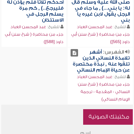
صلى الله عليه وسلم قال
أحدكم ثلاثاً فلم يؤذن له
له: يا بني...) , ما جاء في
فليرجع..) , كم مرة
الرجل يقول لابن غيره يا
يسلم الرجل في
بني
الاستئذان
للشيخ:
عبد المحسن العباد
للشيخ:
عبد المحسن العباد
جزء من محاضرة ( شرح سنن أبي
جزء من محاضرة ( شرح سنن أبي
داود [565])
داود [588])
الفهرس:
أشهر
تلامذة النسائي الذين
تلقوا عنه , نبذة مختصرة
عن حياة الإمام النسائي
للشيخ:
عبد المحسن العباد
جزء من محاضرة ( شرح سنن
النسائي - المقدمة - ترجمة
الإمام النسائي)
مكتبتك الصوتية
اسم