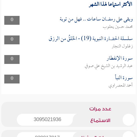
الأكثر استماعا لهذا الشهر
وبقى على رمضان ساعات .. فهل من توبة
0
محمد حسين يعقوب
سلسلة الحضارة النبوية (19) - الخَلقُ من الرزق
0
زغلول النجار
سورة الإنفطار
0
عبد الرشيد بن الشيخ علي صوفي
سورة النبأ
0
أحمد المعصراوي
عدد مرات
3095021936
الاستماع