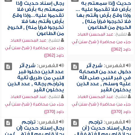
حديث (إذا سمعتم به
رجال إسناد حديث (إذا
بأرض فلا تقدموا عليه ...
سمعتم به بأرض فلا
وإذا وقع بأرض وأنتم بها
تقدموا عليه...وإذا وقع
فلا تخرجوا فراراً منه) ,
بأرض وأنتم بها فلا
الخروج من الطاعون
تخرجوا فراراً منه) , الخروج
من الطاعون
للشيخ:
عبد المحسن العباد
للشيخ:
عبد المحسن العباد
جزء من محاضرة ( شرح سنن أبي
جزء من محاضرة ( شرح سنن أبي
داود [362])
داود [362])
الفهرس:
شرح أثر
الفهرس:
شرح أثر
دخول عدد من الصحابة
عدد الذين دخلوا قبر
في قبر النبي صلى الله
النبي من طريق ثانية
عليه وسلم , عدد الذين
وتراجم رجاله , عدد الذين
يدخلون القبر
يدخلون القبر
للشيخ:
عبد المحسن العباد
للشيخ:
عبد المحسن العباد
جزء من محاضرة ( شرح سنن أبي
جزء من محاضرة ( شرح سنن أبي
داود [370])
داود [370])
الفهرس:
تراجم
الفهرس:
تراجم
رجال إسناد حديث ( أن
رجال إسناد حديث (أن
رجلاً قام يوم الفتح فقال
رجلاً قام يوم الفتح ...) من