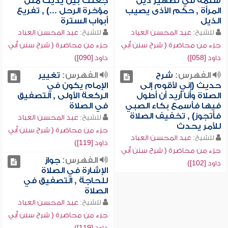
سلمة في تطهير ذيل
جعلت بين يديك مثل
المرأة , حكم الأذى يصيب
مؤخرة الرحل ...) , تفريع
الذيل
أبواب السترة
للشيخ:
عبد المحسن العباد
للشيخ:
عبد المحسن العباد
جزء من محاضرة ( شرح سنن أبي
جزء من محاضرة ( شرح سنن أبي
داود [058])
داود [090])
الفهرس:
شرح
الفهرس:
تغيير
حديث (إني لأقوم إلى
الإمام يكون في
الصلاة وأنا أريد أن أطول
الركعة الأولى , التصفيق
فيها فأسمع بكاء الصبي
في الصلاة
فأتجوز) , تخفيف الصلاة
للشيخ:
عبد المحسن العباد
للأمر يحدث
جزء من محاضرة ( شرح سنن أبي
للشيخ:
عبد المحسن العباد
داود [119])
جزء من محاضرة ( شرح سنن أبي
الفهرس:
جواز
داود [102])
الإشارة في الصلاة
للحاجة , التصفيق في
الصلاة
للشيخ:
عبد المحسن العباد
جزء من محاضرة ( شرح سنن أبي
داود [119])