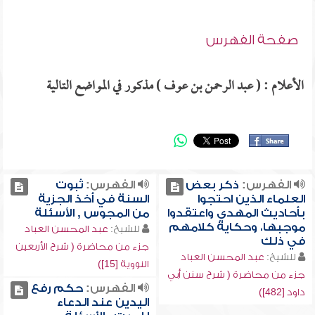
صفحة الفهرس
الأعلام : ( عبد الرحمن بن عوف ) مذكور في المواضع التالية
الفهرس:
ذكر بعض
الفهرس:
ثبوت
العلماء الذين احتجوا
السنة في أخذ الجزية
بأحاديث المهدي واعتقدوا
من المجوس , الأسئلة
موجبها، وحكاية كلامهم
للشيخ:
عبد المحسن العباد
في ذلك
جزء من محاضرة ( شرح الأربعين
للشيخ:
عبد المحسن العباد
النووية [15])
جزء من محاضرة ( شرح سنن أبي
الفهرس:
حكم رفع
داود [482])
اليدين عند الدعاء