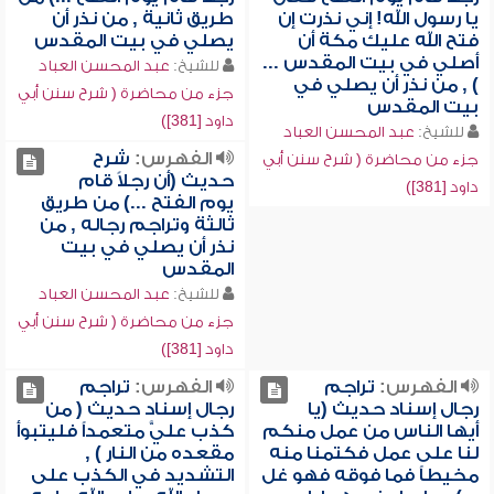
يا رسول الله! إني نذرت إن
طريق ثانية , من نذر أن
فتح الله عليك مكة أن
يصلي في بيت المقدس
أصلي في بيت المقدس ...
للشيخ:
عبد المحسن العباد
) , من نذر أن يصلي في
جزء من محاضرة ( شرح سنن أبي
بيت المقدس
داود [381])
للشيخ:
عبد المحسن العباد
الفهرس:
شرح
جزء من محاضرة ( شرح سنن أبي
حديث (أن رجلاً قام
داود [381])
يوم الفتح ...) من طريق
ثالثة وتراجم رجاله , من
نذر أن يصلي في بيت
المقدس
للشيخ:
عبد المحسن العباد
جزء من محاضرة ( شرح سنن أبي
داود [381])
الفهرس:
تراجم
الفهرس:
تراجم
رجال إسناد حديث (يا
رجال إسناد حديث ( من
أيها الناس من عمل منكم
كذب عليَّ متعمداً فليتبوأ
لنا على عمل فكتمنا منه
مقعده من النار ) ,
مخيطاً فما فوقه فهو غل
التشديد في الكذب على