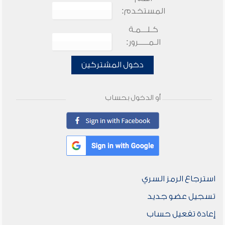
المستخدم:
كـلـــمـة
الـمـــــرور:
دخول المشتركين
أو الدخول بحساب
استرجاع الرمز السري
تسجيل عضو جديد
إعادة تفعيل حساب