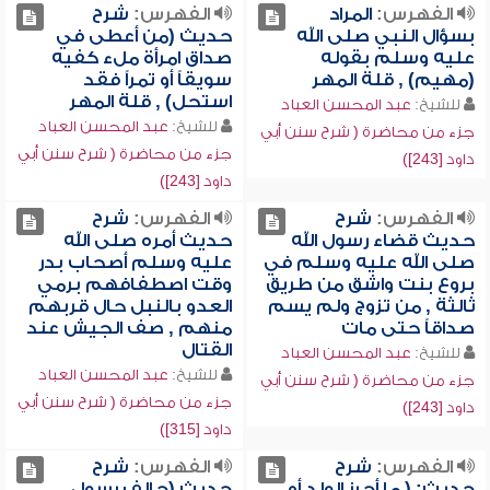
الفهرس:
المراد
الفهرس:
شرح
بسؤال النبي صلى الله
حديث (من أعطى في
عليه وسلم بقوله
صداق امرأة ملء كفيه
(مهيم) , قلة المهر
سويقاً أو تمراً فقد
استحل) , قلة المهر
للشيخ:
عبد المحسن العباد
للشيخ:
عبد المحسن العباد
جزء من محاضرة ( شرح سنن أبي
جزء من محاضرة ( شرح سنن أبي
داود [243])
داود [243])
الفهرس:
شرح
الفهرس:
شرح
حديث قضاء رسول الله
حديث أمره صلى الله
صلى الله عليه وسلم في
عليه وسلم أصحاب بدر
بروع بنت واشق من طريق
وقت اصطفافهم برمي
ثالثة , من تزوج ولم يسم
العدو بالنبل حال قربهم
صداقاً حتى مات
منهم , صف الجيش عند
القتال
للشيخ:
عبد المحسن العباد
للشيخ:
عبد المحسن العباد
جزء من محاضرة ( شرح سنن أبي
جزء من محاضرة ( شرح سنن أبي
داود [243])
داود [315])
الفهرس:
شرح
الفهرس:
شرح
حديث: ( ما أحرز الولد أو
حديث (حالف رسول