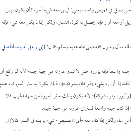
 الرجل يصلي في قميص واحد، يعني: ليس معه شيء آخر، كأن يكون ليس
أو معه أزار فإنه يحصل به كمال التستر، ولكن إذا لم يكن معه شيء فإنه
أنه سأل رسول الله صلى الله عليه وسلم فقال: (
إني رجل أصيد، أفأصلي
جيبه واسعاً فإنه يزرره حتى لا تبدو عورته من جهة جيبه؛ لأنه لو ركع أو
ه إذا أزرره بشيء ولو كان بشوكة فإن ذلك يكون به ستر العورة، وعدم
(وأزرره ولو بشوكة)؛ لأنه يكون بذلك ستر العورة من جهة الجيب فلا
ه إذا كان جيبه واسعاً فسترى عورته من جهة جيبه.
أس بها، ولكن إذا كان معه -أي: القميص- شيء يزيده في الستر كالإزار