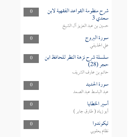
شرح منظومة القواعد الفقهية لابن
0
سعدي 3
حسين بن عبد العزيز آل الشيخ
سورة البروج
0
علي الحذيفي
سلسلة شرح نزهة النظر للحافظ ابن
0
حجر (28)
حاتم بن عارف الشريف
سورة الحديد
0
عبد الباسط عبد الصمد
أسير الخطايا
0
أبو زياد ( طارق جابر )
تيكوندوا
0
نظام يعقوبي