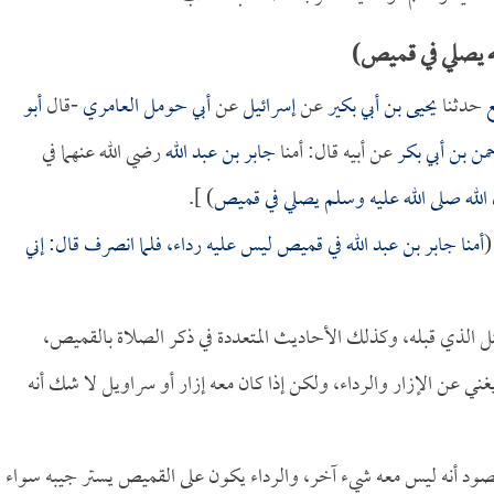
ه يصلي في قميص)
ع
حدثنا
يحيى بن أبي بكير
عن
إسرائيل
عن
أبي حومل العامري
-قال
أبو
من بن أبي بكر
عن أبيه قال: أمنا
جابر بن عبد الله
رضي الله عنهما في
الله صلى الله عليه وسلم يصلي في قميص
) ].
(
أمنا
جابر بن عبد الله
في قميص ليس عليه رداء، فلما انصرف قال: إني
ل الذي قبله، وكذلك الأحاديث المتعددة في ذكر الصلاة بالقميص،
ي عن الإزار والرداء، ولكن إذا كان معه إزار أو سراويل لا شك أنه
صود أنه ليس معه شيء آخر، والرداء يكون على القميص يستر جيبه سواء