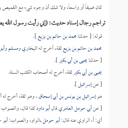
كان ضيقاً أو واسعاً، ولا شك أن وجود شيء مع القميص ي
تراجم رجال إسناد حديث: (إني رأيت رسول الله ي
قوله: [ حدثنا
محمد بن حاتم بن بزيع
].
محمد بن حاتم بن بزيع
ثقة، أخرج له
البخاري
و
مسلم
و
أبو
[ حدثنا
يحيى بن أبي بكير
].
يحيى بن أبي بكير
ثقة، أخرج له أصحاب الكتب الستة.
[ عن
إسرائيل
].
هو
إسرائيل بن يونس بن أبي إسحاق
، وهو ثقة، أخرج له 
[ عن
أبي حومل العامري
قال
أبو داود
كذا قال، والصواب
أي: أ، الراوي عنه قال:
أبو حومل
بالواو، والصواب:
أبو 