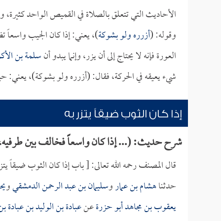
الأحاديث التي تتعلق بالصلاة في القميص الواحد كثيرة، 
وقوله: (
أزرره ولو بشوكة
)، يعني: إذا كان الجيب واسعاً تظ
العورة فإنه لا يحتاج إلى أن يزر، وإنما يبدو أن
سلمة بن الأك
شيء يعيقه في الحركة، فقال: (أزرره ولو بشوكة)، يعني: ح
إذا كان الثوب ضيقاً يتزر به
شرح حديث: (... إذا كان واسعاً فخالف بين طرفيه، 
قال المصنف رحمه الله تعالى: [ باب إذا كان الثوب ضيقاً يتزر
حدثنا
هشام بن عمار
و
سليمان بن عبد الرحمن الدمشقي
و
يح
يعقوب بن مجاهد أبو حزرة
عن
عبادة بن الوليد بن عبادة 