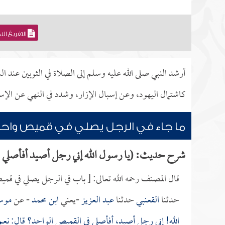
التفريغ ال
أرشد النبي صلى الله عليه وسلم إلى الصلاة في الثوبين عند الس
كاشتمال اليهود، وعن إسبال الإزار، وشدد في النهي عن الإسب
ما جاء في الرجل يصلي في قميص واح
شرح حديث: (يا رسول الله إني رجل أصيد أفأصلي ف
قال المصنف رحمه الله تعالى: [ باب في الرجل يصلي في قم
حدثنا
القعنبي
حدثنا
عبد العزيز
-يعني
ابن محمد
- عن
موسى
الله! إني رجل أصيد، أفأصلي في القميص الواحد؟ قال: نعم