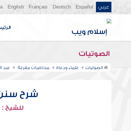
عربي
Español
Deutsch
Français
English
ia
الرئي
الصوتيات
الصوتيات
علماء ودعاة
محاضرات مفرغة
عبد ا
شرح سنن أب
للشيخ : 