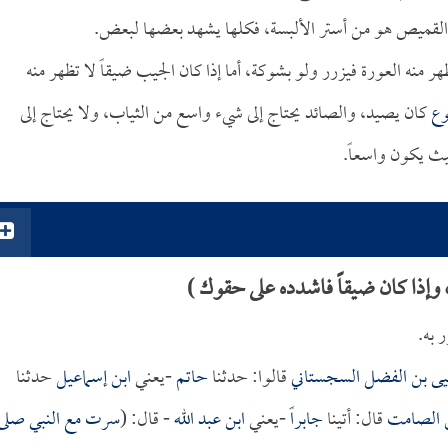
والقميص هو من أستر الألبسة، فكلها يشهد بعضها لبعض.
هر منه العورة فيزرر ولو بشوكة، أما إذا كان الجيب ضيقاً لا تظهر منه
وع
كان يصيد، والصائد يحتاج إلى شيء واسع من الثياب، ولا يحتاج إلى
يث يكون واسعاً.
وإذا كان ضيقاً فاشدده على حقوك )
 به.
يى بن الفضل السجستاني
قالوا: حدثنا
حاتم
-يعني
ابن إسماعيل
حدثنا
بن الصامت
قال: أتينا
جابراً
-يعني
ابن عبد الله
- قال: (
سرت مع النبي صلى