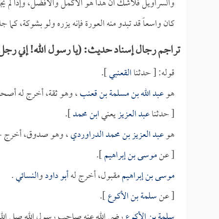
والسراويل فلاشك أن هذا هو الأكمل والأفضل، وإذا لم يجد 
كان واسعاً قد تبدو منه العورة فإنه يزره ولو بشوكة، كما 
تراجم رجال إسناد حديث: (يا رسول الله! إني رجل 
قوله: [ حدثنا
القعنبي
].
هو
عبد الله بن مسلمة بن قعنب
، وهو ثقة، أخرج له أصحا
[ حدثنا
عبد العزيز
يعني
ابن محمد
].
هو
عبد العزيز بن محمد الدراوردي
، وهو صدوق، أخرج حد
[ عن
موسى بن إبراهيم
].
موسى بن إبراهيم
مقبول، أخرج له
أبو داود
و
النسائي
.
[ عن
سلمة بن الأكوع
].
سلمة بن الأكوع
رضي الله عنه صاحب رسول الله صلى الل