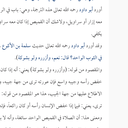
أورد
أبو داود
رحمه الله تعالى هذه الترجمة، وهي: باب في
معه إزار أو سراويل، ولاشك أن القميص إذا كان معه سراويل 
يكفي.
وقد أورد
أبو داود
رحمه الله تعالى حديث
سلمة بن الأكوع
، 
في الثوب الواحد؟ قال: نعم، وأزرره ولو بشوكة
).
والمقصود من قوله: (وأزرره ولو بشوكة) يعني: أنه إذا كان 
خفض رأسه وجيبه واسع فإن عورته ترى من جهة جيبه، ولكن
الاطلاع عليها من جهة الجيب، هذا هو المقصود من قوله: 
ترى، يعني: فيما إذا خفض الإنسان رأسه أو كان راكعاً، فإن
ومعنى هذا: أن الصلاة في القميص الواحد سائغة، وأنه لا ب