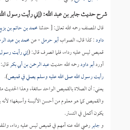
شرح حديث جابر بن عبد الله: (إني رأيت رسول الل
قال المصنف رحمه الله تعالى: [ حدثنا
محمد بن حاتم بن بزي
داود
: كذا قال، الصواب
أبو حرمل
- عن
محمد بن عبد الرح
قميص ليس عليه رداء، فلما انصرف قال: (
إني رأيت رسول 
أورد
أبو داود
رحمه الله حديث
عبد الرحمن بن أبي بكر
قال: 
رأيت رسول الله صلى الله عليه وسلم يصلي في قميص
).
يعني: أن الصلاة بالقميص الواحد سائغة، وهذا الحديث مث
والقميص كما هو معلوم من أحسن الألبسة وأسبغها؛ لأنه يغن
يكون أكمل في التستر.
و
جابر
رضي الله عنه أمهم في قميص ليس عليه رداء، والمق