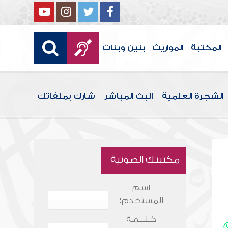
المكتبة
المواريث
بنين وبنات
الشجرة العلمية
البث المباشر
شارك بملفاتك
مكتبتك الصوتية
اسم
المستخدم:
كـلـــمـة