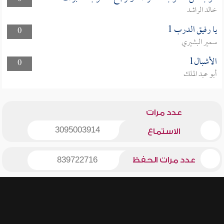
خالد الراشد
يا رفيق الدرب 1
0
سمير البشيري
الأشبال1
0
أبو عبد الملك
عدد مرات
3095003914
الاستماع
عدد مرات الحفظ
839722716