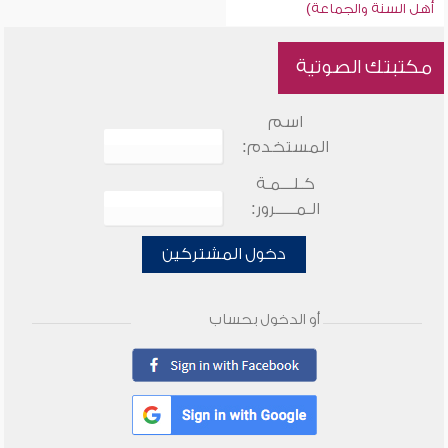
أهل السنة والجماعة)
مكتبتك الصوتية
اسم
المستخدم:
كـلـــمـة
الـمـــــرور:
دخول المشتركين
أو الدخول بحساب