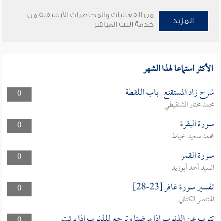
من الفعاليات والمحاضرات الأرشيفية من
المزيد
خدمة البث المباشر
الأكثر استماعا لهذا الشهر
شرح زاد المستقنع_باب اللقطة
0
محمد مختار الشنقيطي
سورة البقرة
0
محمد سعيد خياط
سورة القمر
0
السيد أحمد أبوزيد
تفسير سورة غافر [23-28]
0
المنتصر الكتاني
تتوب عن الذنوب اذا مرضتا وترجع للذنوب اذا برئت
0