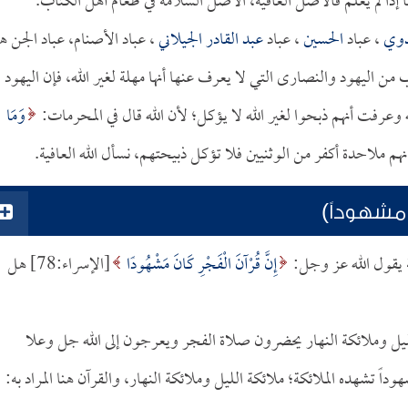
ما إذا لم يعلم فالأصل العافية، الأصل السلامة في طعام أهل الكتاب.
دوي
، عباد
الحسين
، عباد
عبد القادر الجيلاني
، عباد الأصنام، عباد الجن ه
ن اليهود والنصارى التي لا يعرف عنها أنها مهلة لغير الله، فإن اليهود
وعرفت أنهم ذبحوا لغير الله لا يؤكل؛ لأن الله قال في المحرمات:
وَمَا
 مشهوداً)
مة يقول الله عز وجل:
إِنَّ قُرْآنَ الْفَجْرِ كَانَ مَشْهُودًا
[الإسراء:78] هل
لليل وملائكة النهار يحضرون صلاة الفجر ويعرجون إلى الله جل وعلا
وداً تشهده الملائكة؛ ملائكة الليل وملائكة النهار، والقرآن هنا المراد به: