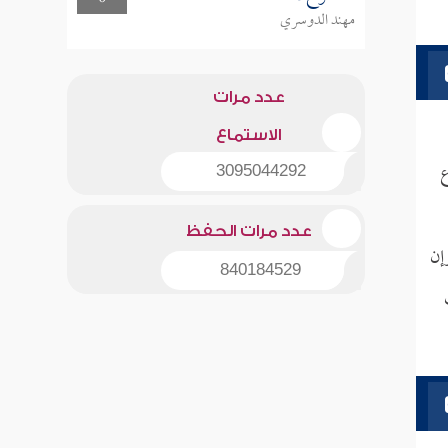
مهند الدوسري
عدد مرات
الاستماع
ع
3095044292
عدد مرات الحفظ
إن
840184529