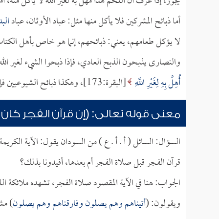
يجوز، إذا عرف أن اللحم هذا مهل به لغير الله لا يأكل منه، أ
أما ذبائح المشركين فلا يأكل منها مثل: عباد الأوثان، عباد
الب
لا يؤكل طعامهم، يعني: ذبائحهم، إنما هو خاص بأهل الكتاب م
والنصارى يذبحون الذبح العادي، فإذا ذبحوا الشيء لغير الله 
أُهِلَّ بِهِ لِغَيْرِ اللَّهِ
[البقرة:173]، وهكذا ذبائح الشيوعيين فإنهم ملاحدة أكفر من الوثنيين فلا تؤكل ذبيحتهم، نسأل الله العافية.
معنى قوله تعالى: (إن قرآن الفجر كان
السؤال: السائل ( أ . أ . ع ) من السودان يقول: الآية الكري
قرآن الفجر قبل صلاة الفجر أم بعدها، أفيدونا بذلك؟
الجواب: هنا في الآية المقصود صلاة الفجر، تشهده ملائكة ا
ويقولون: (
أتيناهم وهم يصلون وفارقناهم وهم يصلون
) مشه