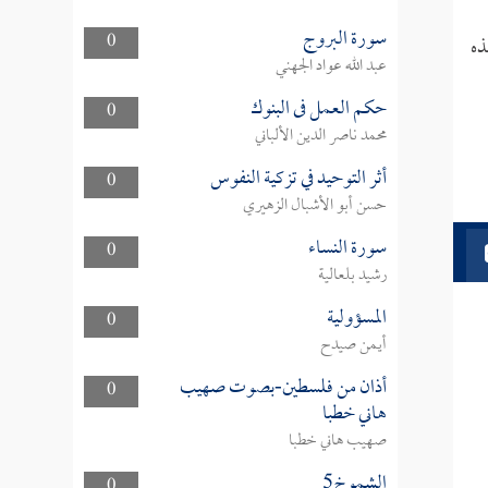
سورة البروج
0
ذه
عبد الله عواد الجهني
حكم العمل فى البنوك
0
محمد ناصر الدين الألباني
أثر التوحيد في تزكية النفوس
0
حسن أبو الأشبال الزهيري
سورة النساء
0
رشيد بلعالية
المسؤولية
0
أيمن صيدح
أذان من فلسطين-بصوت صهيب
0
هاني خطبا
صهيب هاني خطبا
الشموخ5
0