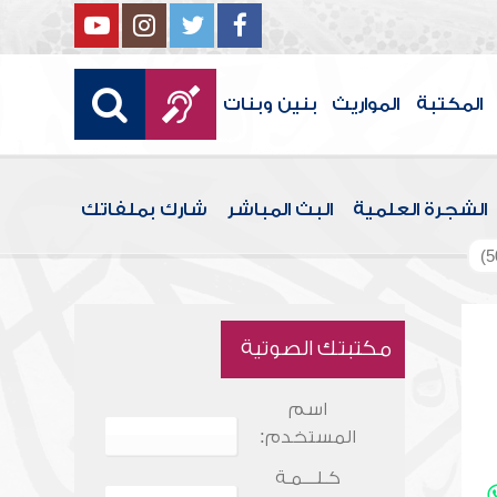
المكتبة
المواريث
بنين وبنات
الشجرة العلمية
البث المباشر
شارك بملفاتك
مكتبتك الصوتية
اسم
المستخدم:
كـلـــمـة