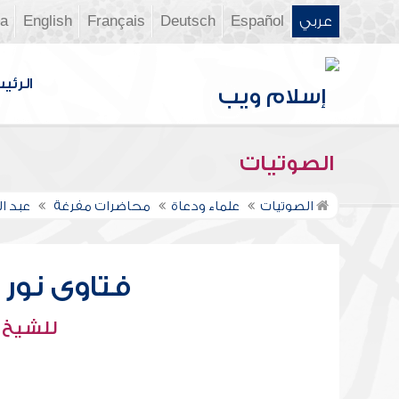
عربي
Español
Deutsch
Français
English
ia
الرئي
الصوتيات
الصوتيات
علماء ودعاة
محاضرات مفرغة
عبد ال
فتاوى نور عل
للشيخ : 