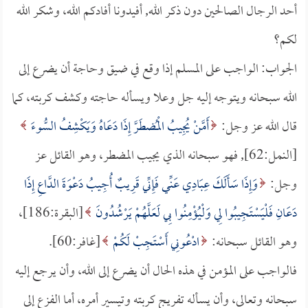
أحد الرجال الصالحين دون ذكر الله, أفيدونا أفادكم الله، وشكر الله
لكم؟
الجواب: الواجب على المسلم إذا وقع في ضيق وحاجة أن يضرع إلى
الله سبحانه ويتوجه إليه جل وعلا ويسأله حاجته وكشف كربته، كما
قال الله عز وجل:
أَمَّنْ يُجِيبُ الْمُضطَرَّ إِذَا دَعَاهُ وَيَكْشِفُ السُّوءَ
[النمل:62], فهو سبحانه الذي يجيب المضطر، وهو القائل عز
وجل:
وَإِذَا سَأَلَكَ عِبَادِي عَنِّي فَإِنِّي قَرِيبٌ أُجِيبُ دَعْوَةَ الدَّاعِ إِذَا
دَعَانِ فَلْيَسْتَجِيبُوا لِي وَلْيُؤْمِنُوا بِي لَعَلَّهُمْ يَرْشُدُونَ
[البقرة:186]،
وهو القائل سبحانه:
ادْعُونِي أَسْتَجِبْ لَكُمْ
[غافر:60].
فالواجب على المؤمن في هذه الحال أن يضرع إلى الله، وأن يرجع إليه
سبحانه وتعالى، وأن يسأله تفريج كربته وتيسير أمره، أما الفزع إلى