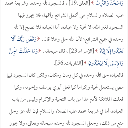
وَاسْجُدْ وَاقْتَرِبْ
[العلق:19] ، فالسجود لله وحده، وشريعة محمد
عليه الصلاة والسلام هي أكمل الشرائع وأتمها، فلا يجوز فيها
السجود لغير الله، لا تحية ولا عبادة، أما العبادة فلا تصح إلا لله
وحده في جميع الشرائع؛ لأن الله جل وعلا قال:
وَقَضَى رَبُّكَ أَلَّا
تَعْبُدُوا إِلَّا إِيَّاهُ
[الإسراء:23] ، قال سبحانه:
وَمَا خَلَقْتُ الْجِنَّ
وَالإِنسَ إِلَّا لِيَعْبُدُونِ
[الذاريات:56].
فالعبادة حق الله وحده في كل زمان ومكان، ولكن كان السجود فيما
مضى يستعمل تحية وإكراماً كما فعل أبوي يوسف وإخوته، وكما
فعلت الملائكة لآدم هذا من باب التحية والإكرام وليس من باب
العبادة، أما في شريعة محمد عليه الصلاة والسلام فإن الله عز وجل
منع من ذلك، وجعل السجود لله وحده سبحانه وتعالى، ولا يجوز