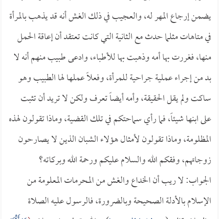
يضمن إرجاع المهر له، والعجيب في ذلك الغش أنه قد يذهب بالمرأة
في متاهات مثلما حدث مع الثانية التي كانت تعتقد أن إعاقة الحمل
منها، فغررت بها أمه وذهبت بها للأطباء، وادعى طبيب منهم أنه لا
بد من إجراء عملية جراحية للمرأة، وفعلاً عملها لها الطبيب وهو
ساكت ولم يقل الحقيقة، وأمه أيضاً تعرف ولكن لا تريد أن تثبت
على ابنها شيئاً، فما رأي سماحتكم في تلك القضية، وماذا تقولون لهذه
المظلومة، وماذا تقولون لأمثال هؤلاء الشبان الذين لا يصارحون
زوجاتهم، وفقكم الله والسلام عليكم ورحمة الله وبركاته؟
الجواب: لا ريب أن الخداع والغش من المحرمات المعلومة من
الإسلام بالأدلة الصحيحة وبالضرورة، فالرسول عليه الصلاة