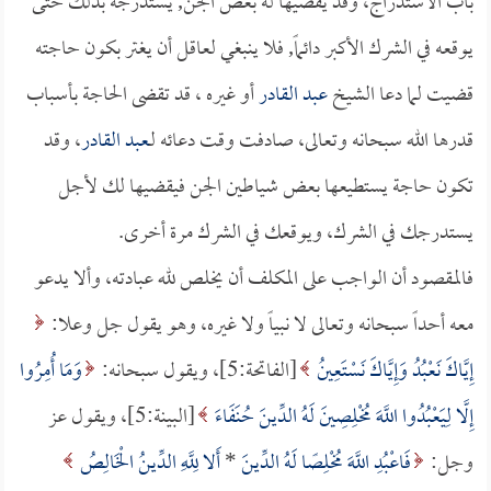
باب الاستدراج، وقد يقضيها له بعض الجن, يستدرجه بذلك حتى
يوقعه في الشرك الأكبر دائماً, فلا ينبغي لعاقل أن يغتر بكون حاجته
قضيت لما دعا الشيخ
عبد القادر
أو غيره ، قد تقضى الحاجة بأسباب
قدرها الله سبحانه وتعالى، صادفت وقت دعائه لـ
عبد القادر
، وقد
تكون حاجة يستطيعها بعض شياطين الجن فيقضيها لك لأجل
يستدرجك في الشرك، ويوقعك في الشرك مرة أخرى.
فالمقصود أن الواجب على المكلف أن يخلص لله عبادته، وألا يدعو
معه أحداً سبحانه وتعالى لا نبياً ولا غيره، وهو يقول جل وعلا:
إِيَّاكَ نَعْبُدُ وَإِيَّاكَ نَسْتَعِينُ
[الفاتحة:5]، ويقول سبحانه:
وَمَا أُمِرُوا
إِلَّا لِيَعْبُدُوا اللَّهَ مُخْلِصِينَ لَهُ الدِّينَ حُنَفَاءَ
[البينة:5]، ويقول عز
وجل:
فَاعْبُدِ اللَّهَ مُخْلِصًا لَهُ الدِّينَ
*
أَلا لِلَّهِ الدِّينُ الْخَالِصُ