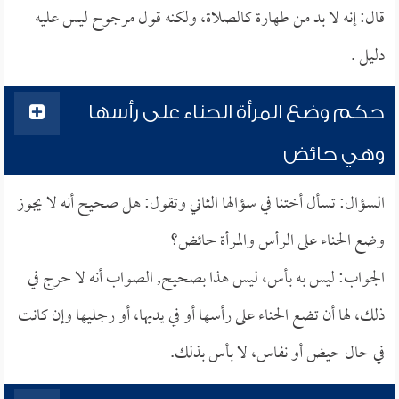
قال: إنه لا بد من طهارة كالصلاة، ولكنه قول مرجوح ليس عليه
دليل .
حكم وضع المرأة الحناء على رأسها
وهي حائض
السؤال: تسأل أختنا في سؤالها الثاني وتقول: هل صحيح أنه لا يجوز
وضع الحناء على الرأس والمرأة حائض؟
الجواب: ليس به بأس، ليس هذا بصحيح, الصواب أنه لا حرج في
ذلك، لها أن تضع الحناء على رأسها أو في يديها، أو رجليها وإن كانت
في حال حيض أو نفاس، لا بأس بذلك.