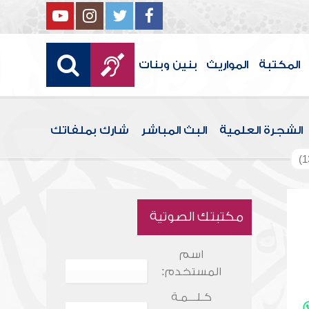
المكتبة
المواريث
بنين وبنات
الشجرة العلمية
البث المباشر
شارك بملفاتك
مكتبتك الصوتية
اسم
المستخدم:
كـلـــمـة