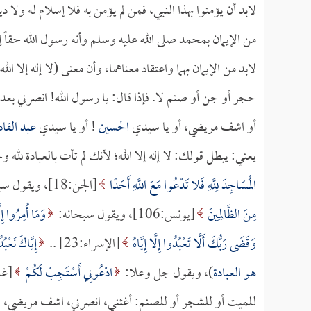
لابد أن يؤمنوا بهذا النبي، فمن لم يؤمن به فلا إسلام له ولا دين
من الإيمان بمحمد صلى الله عليه وسلم وأنه رسول الله حقاً إ
لابد من الإيمان بهما واعتقاد معناهما، وأن معنى (لا إله إلا ا
حجر أو جن أو صنم لا. فإذا قال: يا رسول الله! انصرني بعد 
أو اشف مريضي، أو يا سيدي
الحسين
! أو يا سيدي
عبد القاد
يعني: يبطل قولك: لا إله إلا الله؛ لأنك لم تأت بالعبادة لله
الْمَسَاجِدَ لِلَّهِ فَلا تَدْعُوا مَعَ اللَّهِ أَحَدًا
[الجن:18]، ويقول سبحانه:
مِنَ الظَّالِمِينَ
[يونس:106]، ويقول سبحانه:
وَمَا أُمِرُوا إِل
وَقَضَى رَبُّكَ أَلَّا تَعْبُدُوا إِلَّا إِيَّاهُ
[الإسراء:23] ..
إِيَّاكَ نَعْبُ
هو العبادة
)، ويقول جل وعلا:
ادْعُونِي أَسْتَجِبْ لَكُمْ
للميت أو للشجر أو للصنم: أغثني، انصرني، اشف مريضي، المدد 