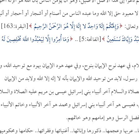
عوا إلى هذا الأصل الأصيل، وهو أن يؤمن الناس بأن الله هو الإله الحق
 لا معبود حق إلا الله وما عبده الناس من أصنام أو أشجار أو أحجار أو أنبي
وتعالى:
وَإِلَهُكُمْ إِلَهٌ وَاحِدٌ لا إِلَهَ إِلَّا هُوَ الرَّحْمَنُ الرَّحِيمُ
[البقرة:163] ..
عْبُدُ وَإِيَّاكَ نَسْتَعِينُ
[الفاتحة:5] ..
وَمَا أُمِرُوا إِلَّا لِيَعْبُدُوا اللَّهَ مُخْلِصِينَ لَهُ
، في عهد نوح الإيمان بنوح، وفي عهد هود الإيمان بهود مع توحيد الله، و
ل، لابد من توحيد الله والإيمان بأنه لا إله إلا الله ولابد من الإيمان
صلاة والسلام آخر أنبياء بني إسرائيل عيسى بن مريم عليه الصلاة والسلا
فعيسى هو آخر أنبياء بني إسرائيل ومحمد هو آخر الأنبياء وخاتم الأنبياء
أفضل الرسل وهو إمامهم وهو خاتمهم.
. عربها وعجمها.. ذكورها وإناثها.. أغنيائها وفقرائها.. حكامها ومحكوميه