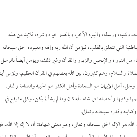
ئكته، وكتبه، ورسله، واليوم الآخر، وبالقدر خيره وشره، فلابد من هذه
طنية التي تتعلق بالقلب، فيؤمن أن الله ربه وإلهه ومعبوده الحق سبحانه
نبياء من التوراة والإنجيل والزبور والقرآن وغير ذلك، ويؤمن أيضاً بالرسل
صلاة والسلام، وهم كثيرون، بين الله بعضهم في القرآن العظيم، ونؤمن أيض
وجل، أهل الإيمان لهم السعادة وأهل الكفر لهم الخيبة والندامة والنار.
ها وكتبها وأحصاها فما شاء الله كان وما لم يشأ لم يكن، وكل ما يقع في
كتابته وقدره سبحانه وتعالى.
له هو الإله الحق سبحانه وتعالى، وهو معنى شهادة: أن لا إله إلا الله، فه