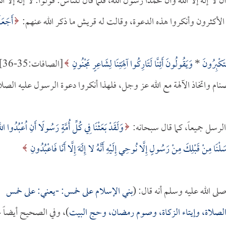
 إله إلا الله وأن محمداً رسول الله، فلما قال للناس: قولوا: لا إله إلا الل
 الأكثرون وأنكروا هذه الدعوة، وقالت له قريش ما ذكر الله عنهم:
أَجَعَ
سْتَكْبِرُونَ
*
وَيَقُولُونَ أَئِنَّا لَتَارِكُوا آلِهَتِنَا لِشَاعِرٍ مَجْنُونٍ
[الصاف
نام واتخاذ الآلهة مع الله عز وجل، فلهذا أنكروا دعوة الرسول عليه الصلا
لرسل جميعاً، كما قال سبحانه:
وَلَقَدْ بَعَثْنَا فِي كُلِّ أُمَّةٍ رَسُولًا أَنِ اُعْبُدُوا اللَّ
َلْنَا مِنْ قَبْلِكَ مِنْ رَسُولٍ إِلَّا نُوحِي إِلَيْهِ أَنَّهُ لا إِلَهَ إِلَّا أَنَا فَاعْبُدُونِ
لى الله عليه وسلم أنه قال: (
بني الإسلام على خمس: -يعني: على خمس
قام الصلاة، وإيتاء الزكاة، وصوم رمضان، وحج البيت
)، وفي الصحيح أيضاً 