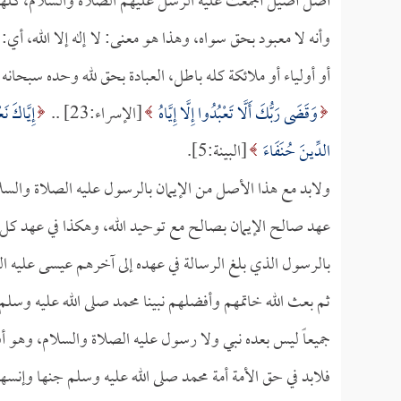
أصل أصيل أجمعت عليه الرسل عليهم الصلاة والسلام، كلهم د
وأنه لا معبود بحق سواه، وهذا هو معنى: لا إله إلا الله، أي:
أو أولياء أو ملائكة كله باطل، العبادة بحق لله وحده سبحانه 
وَقَضَى رَبُّكَ أَلَّا تَعْبُدُوا إِلَّا إِيَّاهُ
[الإسراء:23] ..
إِيَّاكَ نَ
الدِّينَ حُنَفَاءَ
[البينة:5].
ولابد مع هذا الأصل من الإيمان بالرسول عليه الصلاة والسلام
عهد صالح الإيمان بـصالح مع توحيد الله، وهكذا في عهد كل رسو
بالرسول الذي بلغ الرسالة في عهده إلى آخرهم عيسى عليه ال
ثم بعث الله خاتمهم وأفضلهم نبينا محمد صلى الله عليه وسلم، 
جميعاً ليس بعده نبي ولا رسول عليه الصلاة والسلام، وهو 
فلابد في حق الأمة أمة محمد صلى الله عليه وسلم جنها وإنسها.