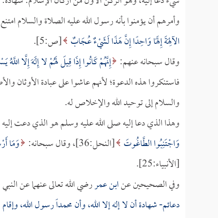
شيء دعا إليه، وهو الركن الأول من أركان الإسلام: شهادة: أن لا
وأمرهم أن يؤمنوا بأنه رسول الله عليه الصلاة والسلام امتنع
الآلِهَةَ إِلَهًا وَاحِدًا إِنَّ هَذَا لَشَيْءٌ عُجَابٌ
[ص:5].
وقال سبحانه عنهم:
إِنَّهُمْ كَانُوا إِذَا قِيلَ لَهُمْ لا إِلَهَ إِلَّا اللَّهُ يَ
فاستنكروا هذه الدعوة؛ لأنهم عاشوا على عبادة الأوثان والأص
والسلام إلى توحيد الله والإخلاص له.
وهذا الذي دعا إليه صلى الله عليه وسلم هو الذي دعت إليه ا
وَاجْتَنِبُوا الطَّاغُوتَ
[النحل:36]، وقال سبحانه:
وَمَا أَرْس
[الأنبياء:25].
وفي الصحيحين عن
ابن عمر
رضي الله تعالى عنهما عن النبي ص
دعائم- شهادة أن لا إله إلا الله، وأن محمداً رسول الله، وإ