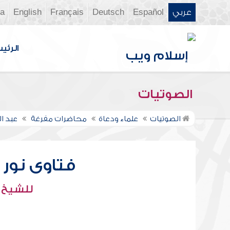
عربي
Español
Deutsch
Français
English
ia
الرئي
الصوتيات
الصوتيات
علماء ودعاة
محاضرات مفرغة
عبد ال
فتاوى نور عل
للشيخ : 