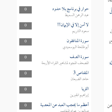
ه،
حوار في برنامج بلا حدود
0
لَ
عبد الرحمن السميط
لا أمن إلا في الإيمان!!
0
ات:35-36]،
سعود الشريم
سورة المنافقون
ة
0
أبوطلحة البوسعيدي
سورة الصف
0
هَ
المصحف المجود لمشاهير القراء الأربعة
المقناص 3
0
حامد الضبعان
الثريا
0
إبراهيم الجبرين
أعظم ما يحجب العبد عن المعصية
عن
0
صالح بن عواد المغامسي