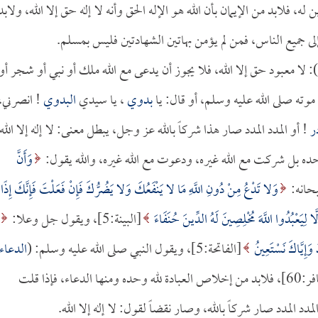
 له، فلابد من الإيمان بأن الله هو الإله الحق وأنه لا إله حق إلا الله، ولابد
لى جميع الناس، فمن لم يؤمن بهاتين الشهادتين فليس بمسلم.
لله): لا معبود حق إلا الله، فلا يجوز أن يدعى مع الله ملك أو نبي أو شجر أو
موته صلى الله عليه وسلم، أو قال: يا
بدوي
، يا سيدي
البدوي
! انصرني،
ر
! أو المدد المدد صار هذا شركاً بالله عز وجل، يبطل معنى: لا إله إلا الله
 وحده بل شركت مع الله غيره، ودعوت مع الله غيره، والله يقول:
وَأَنَّ
وَلا تَدْعُ مِنْ دُونِ اللَّهِ مَا لا يَنْفَعُكَ وَلا يَضُرُّكَ فَإِنْ فَعَلْتَ فَإِنَّكَ إِذًا
َّا لِيَعْبُدُوا اللَّهَ مُخْلِصِينَ لَهُ الدِّينَ حُنَفَاءَ
[البينة:5]، ويقول جل وعلا:
دُ وَإِيَّاكَ نَسْتَعِينُ
[الفاتحة:5]، ويقول النبي صلى الله عليه وسلم: (
الدعاء
[غافر:60]، فلابد من إخلاص العبادة لله وحده ومنها الدعاء، فإذا قلت
المدد صار شركاً بالله، وصار نقضاً لقول: لا إله إلا الله.