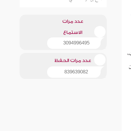
عدد مرات
الاستماع
3094996495
ث،
عدد مرات الحفظ
ن
839639082