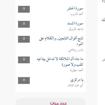
لا
سورة الحشر
0
أحمد الديب
ه
سورة المسد
0
ماجد فاروق
تابع أقوال التابعين , والكلام على
0
النوء
ياسر برهامي
ما جاء أن الملائكة لا تدخل بيتا فيه
در
0
كلب ولا صورة
أحمد حطيبة
يا مركزي
0
أبو عبد الملك
عدد مرات