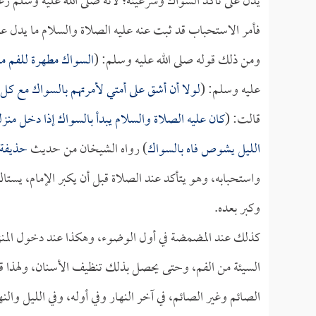
يدل على تأكد السواك وشرعيته؛ لأنه صلى الله عليه وسلم ر
فأمر الاستحباب قد ثبت عنه عليه الصلاة والسلام ما يدل عل
ومن ذلك قوله صلى الله عليه وسلم: (
السواك مطهرة للفم م
عليه وسلم: (
لولا أن أشق على أمتي لأمرتهم بالسواك مع ك
قالت: (
كان عليه الصلاة والسلام يبدأ بالسواك إذا دخل منزل
الليل يشوص فاه بالسواك
) رواه الشيخان من حديث
حذيفة
واستحبابه، وهو يتأكد عند الصلاة قبل أن يكبر الإمام، يستاك 
وكبر بعده.
كذلك عند المضمضة في أول الوضوء، وهكذا عند دخول المنزل
السيئة من الفم، وحتى يحصل بذلك تنظيف الأسنان، ولهذا قا
الصائم وغير الصائم، في آخر النهار وفي أوله، وفي الليل والن