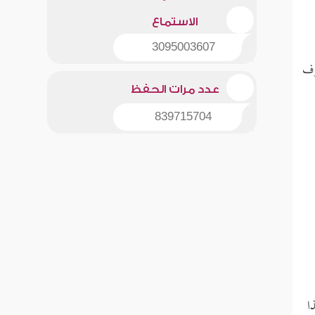
الاستماع
3095003607
وف
عدد مرات الحفظ
839715704
ا