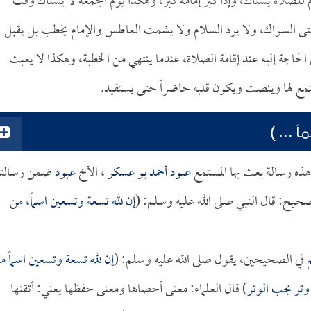
 للصلاة يستاك، وإذا كبر إمامه كبر، وهكذا يوم الجمعة لا يستاك وقت
تى السواك، ولا يرد السلام ولا يشمت العاطس والإمام يخطب بل يقبل
لحاجة إليه عند إقامة الصلاة، عندما ينتهي من الخطبة، وهكذا لا يعبث
يستمع لها وينصت ويكون قلبه حاضراً حتى يستفيد.
... )
ذه رسالة بعث بها المستمع
عبود أحمد بو عسكر
، الأخ
عبود
ضمن رسالته
صحيح: قال النبي صلى الله عليه وسلم: (
إن لله تسعة وتسعين اسماً، من
في الصحيحين، يقول صلى الله عليه وسلم: (
إن لله تسعة وتسعين اسماً م
تر يحب الوتر
) قال العلماء: معنى أحصاها ومعنى حفظها يعني: أتقنها