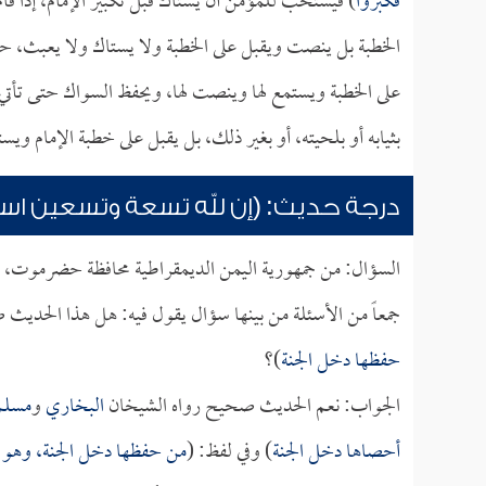
فكبروا
) فيستحب للمؤمن أن يستاك قبل تكبير الإمام، إذا قام
الخطبة بل ينصت ويقبل على الخطبة ولا يستاك ولا يعبث، ح
على الخطبة ويستمع لها وينصت لها، ويحفظ السواك حتى تأتي ا
بثيابه أو بلحيته، أو بغير ذلك، بل يقبل على خطبة الإمام و
درجة حديث: (إن لله تسعة وتسعين اسماً 
السؤال: من جمهورية اليمن الديمقراطية محافظة حضرموت، ه
جمعاً من الأسئلة من بينها سؤال يقول فيه: هل هذا الحديث 
حفظها دخل الجنة
)؟
الجواب: نعم الحديث صحيح رواه الشيخان
البخاري
و
مسلم
أحصاها دخل الجنة
) وفي لفظ: (
من حفظها دخل الجنة، وهو و