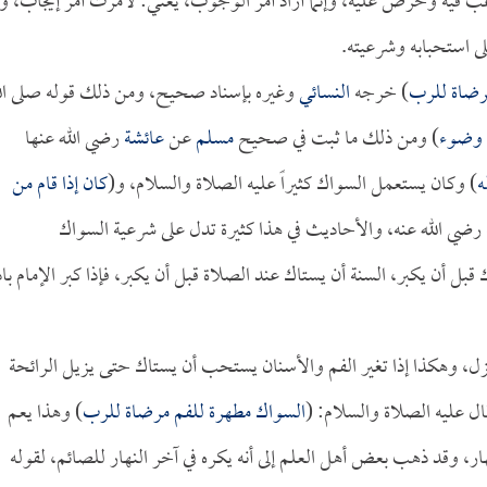
غب فيه وحرض عليه، وإنما أراد أمر الوجوب، يعني: لأمرت أمر إيجاب، وإ
ى استحبابه وشرعيته.
رضاة للرب
) خرجه
النسائي
وغيره بإسناد صحيح، ومن ذلك قوله صلى الل
ل وضوء
) ومن ذلك ما ثبت في صحيح
مسلم
عن
عائشة
رضي الله عنها
ه
) وكان يستعمل السواك كثيراً عليه الصلاة والسلام، و(
كان إذا قام من
رضي الله عنه، والأحاديث في هذا كثيرة تدل على شرعية السواك
قبل أن يكبر، السنة أن يستاك عند الصلاة قبل أن يكبر، فإذا كبر الإمام با
، وهكذا إذا تغير الفم والأسنان يستحب أن يستاك حتى يزيل الرائحة
ل عليه الصلاة والسلام: (
السواك مطهرة للفم مرضاة للرب
) وهذا يعم
هار، وقد ذهب بعض أهل العلم إلى أنه يكره في آخر النهار للصائم، لقوله