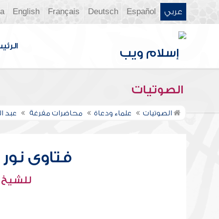
عربي
Español
Deutsch
Français
English
ia
الرئي
الصوتيات
الصوتيات
علماء ودعاة
محاضرات مفرغة
عبد ال
فتاوى نور عل
للشيخ : 