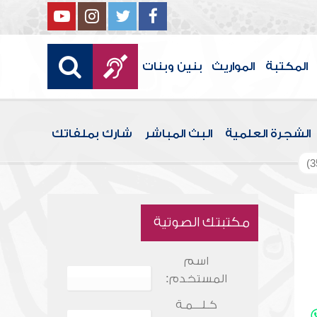
المكتبة
المواريث
بنين وبنات
الشجرة العلمية
البث المباشر
شارك بملفاتك
مكتبتك الصوتية
اسم
المستخدم:
كـلـــمـة