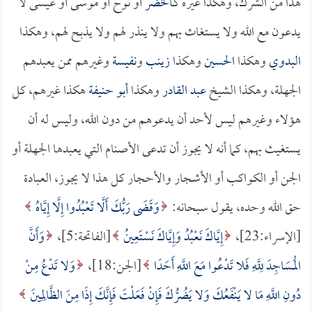
هذا من الشرك، وهكذا غيره كـ
الخضر
أو نوح أو موسى أو عيسى لا
يدعون مع الله ولا يستغاث بهم ولا ينذر لهم ولا يذبح لهم، وهكذا
البدوي
وهكذا
الحسين
وهكذا
زينب
و
نفيسة
وغيرهم ممن يعبدهم
الجهلة، وهكذا الشيخ
عبد القادر
وهكذا
أبو حنيفة
هكذا غيرهم، كل
هؤلاء وغيرهم ليس لأحد أن يدعوهم من دون الله، وليس له أن
يستغيث بهم، كما أنه لا يجوز أن تدعى الأصنام التي يعبدها الجهلة أو
الجن أو الكواكب أو الأشجار والأحجار كل هذا لا يجوز، العبادة
حق الله وحده، يقول سبحانه:
وَقَضَى رَبُّكَ أَلَّا تَعْبُدُوا إِلَّا إِيَّاهُ
[الإسراء:23]،
إِيَّاكَ نَعْبُدُ وَإِيَّاكَ نَسْتَعِينُ
[الفاتحة:5]،
وَأَنَّ
الْمَسَاجِدَ لِلَّهِ فَلا تَدْعُوا مَعَ اللَّهِ أَحَدًا
[الجن:18]،
وَلا تَدْعُ مِنْ
دُونِ اللَّهِ مَا لا يَنْفَعُكَ وَلا يَضُرُّكَ فَإِنْ فَعَلْتَ فَإِنَّكَ إِذًا مِنَ الظَّالِمِينَ