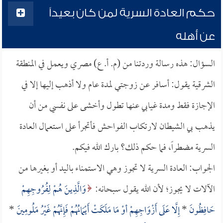
حكم العادة السرية لمن كان بعيداً
عن أهله
السؤال: هذه رسالة وردتنا من (م. أ. ع) مصري ويعمل في المنطقة
الشرقية يقول: أسافر عن زوجتي لمدة عام ولا أذهب إليها إلا في
الإجازة فقط ومدة غيابي عنها تطول وأخشى على نفسي من أن
يذهب بي الشيطان لارتكاب الفواحش فأتجرأ على استعمال العادة
السرية مضطراً، فما حكم ذلك؟ بارك الله فيكم.
الجواب: العادة السرية لا تجوز وهي الاستمناء باليد أو بغيرها من
الآلات لا يجوز؛ لأن الله يقول سبحانه:
وَالَّذِينَ هُمْ لِفُرُوجِهِمْ
حَافِظُونَ
*
إِلَّا عَلَى أَزْوَاجِهِمْ أوْ مَا مَلَكَتْ أَيْمَانُهُمْ فَإِنَّهُمْ غَيْرُ مَلُومِينَ
*