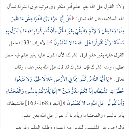
ولأن القول على الله بغير علم أمر منكر وفي مرتبة فوق الشرك نسأل
الله السلامة، قال الله تعالى:
قُلْ إِنَّمَا حَرَّمَ رَبِّيَ الْفَوَاحِشَ مَا ظَهَرَ
مِنْهَا وَمَا بَطَنَ وَالإِثْمَ وَالْبَغْيَ بِغَيْرِ الْحَقِّ وَأَنْ تُشْرِكُوا بِاللَّهِ مَا لَمْ يُنَزِّلْ بِهِ
سُلْطَانًا وَأَنْ تَقُولُوا عَلَى اللَّهِ مَا لا تَعْلَمُونَ
[الأعراف:33] فجعل
القول عليه بغير علم فوق الشرك؛ لأن القول عليه بغير علم فيه خطر
عظيم، ومنه الشرك فإن المشرك قد قال على الله بغير علم، وقال
تعالى:
يَا أَيُّهَا النَّاسُ كُلُوا مِمَّا فِي الأَرْضِ حَلالًا طَيِّبًا وَلا تَتَّبِعُوا
خُطُوَاتِ الشَّيْطَانِ إِنَّهُ لَكُمْ عَدُوٌّ مُبِينٌ
*
إِنَّمَا يَأْمُرُكُمْ بِالسُّوءِ وَالْفَحْشَاءِ
وَأَنْ تَقُولُوا عَلَى اللَّهِ مَا لا تَعْلَمُونَ
[البقرة:168-169] فالشيطان
يأمر بالسوء والفحشاء، ويأمرنا أن نقول على الله بغير علم.
فالواجب على المنتسب للدين من العلماء وطلبة العلم وغيرهم