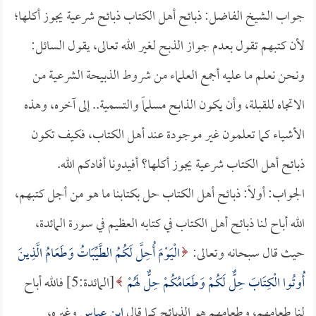
جواب الشيخ الفاضل: ذبائح أهل الكتاب ذبائح شرعية يجوز أكلها؛
لأن كتبهم تقول بعدم جواز الذبح لغير الله تعالى، يقول السائل:
ونحن نعلم ما عليه أجمع العلماء من شروط الذبيحة الشرعية من
الاتجاه للقبلة، وأن يكون الذابح مسلماً والتسمية.. إلى آخره، وهذه
الأشياء كما تعلمون غير موجودة عند أهل الكتاب، فكيف تكون
ذبائح أهل الكتاب شرعية يجوز أكلها؟ أفيدونا أفادكم الله.
الجواب: أولاً: ذبائح أهل الكتاب حل بكتابنا ما هو من أجل كتبهم،
الله أباح لنا ذبائح أهل الكتاب في كتابه العظيم في سورة المائدة،
حيث قال سبحانه وتعالى:
الْيَوْمَ أُحِلَّ لَكُمُ الطَّيِّبَاتُ وَطَعَامُ الَّذِينَ
أُوتُوا الْكِتَابَ حِلٌّ لَكُمْ وَطَعَامُكُمْ حِلٌّ لَهُمْ
[المائدة:5] فالله أباح
لنا طعامهم، وطعامهم هو الذبائح كما قال
ابن عباس
وغيره،