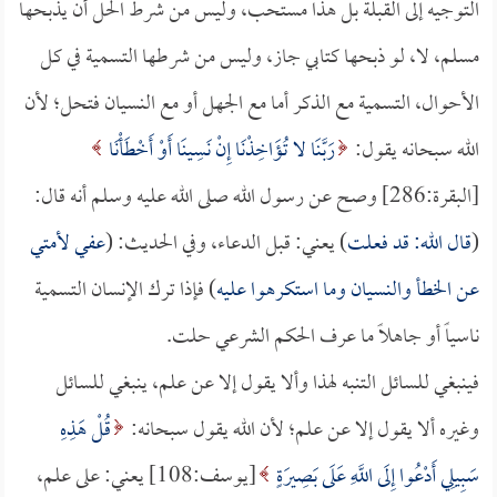
التوجيه إلى القبلة بل هذا مستحب، وليس من شرط الحل أن يذبحها
مسلم، لا، لو ذبحها كتابي جاز، وليس من شرطها التسمية في كل
الأحوال، التسمية مع الذكر أما مع الجهل أو مع النسيان فتحل؛ لأن
الله سبحانه يقول:
رَبَّنَا لا تُؤَاخِذْنَا إِنْ نَسِينَا أَوْ أَخْطَأْنَا
[البقرة:286] وصح عن رسول الله صلى الله عليه وسلم أنه قال:
(
قال الله: قد فعلت
) يعني: قبل الدعاء، وفي الحديث: (
عفي لأمتي
عن الخطأ والنسيان وما استكرهوا عليه
) فإذا ترك الإنسان التسمية
ناسياً أو جاهلاً ما عرف الحكم الشرعي حلت.
فينبغي للسائل التنبه لهذا وألا يقول إلا عن علم، ينبغي للسائل
وغيره ألا يقول إلا عن علم؛ لأن الله يقول سبحانه:
قُلْ هَذِهِ
سَبِيلِي أَدْعُوا إِلَى اللَّهِ عَلَى بَصِيرَةٍ
[يوسف:108] يعني: على علم،