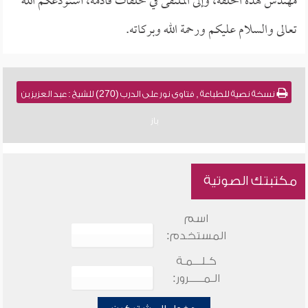
مهندس هذه الحلقة، وإلى الملتقى في حلقات قادمة، أستودعكم الله
تعالى والسلام عليكم ورحمة الله وبركاته.
نسخة نصية للطباعة , فتاوى نور على الدرب (270) للشيخ : عبد العزيز بن
باز
مكتبتك الصوتية
اسم
المستخدم:
كـلـــمـة
الـمـــــرور: