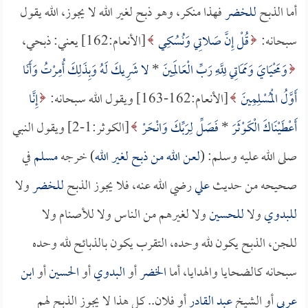
أما الذبح
للخضر
فهذا منكر، وهو ذبح لغير الله لا يجوز، الله يقول
سبحانه:
قُلْ إِنَّ صَلاتِي وَنُسُكِي
[الأنعام:162] يعني: ذبحي،
وَمَحْيَايَ وَمَمَاتِي لِلَّهِ رَبِّ الْعَالَمِينَ
*
لا شَرِيكَ لَهُ وَبِذَلِكَ أُمِرْتُ وَأَنَا
أَوَّلُ الْمُسْلِمِينَ
[الأنعام:162-163] ويقول الله سبحانه:
إِنَّا
أَعْطَيْنَاكَ الْكَوْثَرَ
*
فَصَلِّ لِرَبِّكَ وَانْحَرْ
[الكوثر:1-2] ويقول النبي
صلى الله عليه وسلم: (
لعن الله من ذبح لغير الله
) خرجه
مسلم
في
صحيحه من حديث
علي
رضي الله عنه، فلا يجوز الذبح
للخضر
ولا
للبدوي
ولا
للحسين
ولا لغيرهم من الناس ولا للأصنام ولا
للجن، الذبح يكون لله وحده، التقرب يكون بالذبائح لله وحده
سبحانه كالضحايا والهدايا، أما
الخضر
أو
البدوي
أو
الحسين
أو
ابن
عربي
أو الشيخ
عبد القادر
أو فلان.. كل هذا لا يجوز الذبح لهم