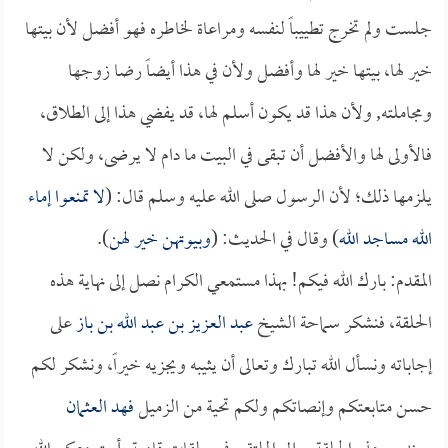
جلست ولم تخرج تطييباً لنفسه ومراعاة لخاطره فهو أفضل لأن بيتها
خير لها، بيتها خير لها وأفضل ولأن في هذا أيضاً رضا زوجها
ومجاملته, ولأن هذا قد يكون أسلم لها، قد يفضي هذا إلى الطلاق،
فالأولى لها والأفضل أن تبقى في البيت ما دام لا يرضى، ولكن لا
يلزمها ذلك؛ لأن الرسول صلى الله عليه وسلم قال: (
لا تمنعوا إماء
الله مساجد الله
) وقال في الحديث: (
وبيوتهن خير لهن
).
المقدم: بارك الله فيكم! بهذا مستمعي الكرام نصل إلى نهاية هذه
الحلقة، فنشكر سماحة الشيخ
عبد العزيز بن عبد الله بن باز
على
إجاباته ونسأل الله تبارك وتعالى أن يثيبه ويجزيه خيراً، ونشكر لكم
حسن متابعتكم وإنصاتكم ولكم تحية من الزميل
فهد العثمان