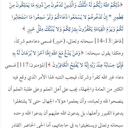
ذَلِكُمُ اللَّهُ رَبُّكُمْ لَهُ الْمُلْكُ وَالَّذِينَ تَدْعُونَ مِنْ دُونِهِ مَا يَمْلِكُونَ مِنْ
قِطْمِيرٍ
*
إِنْ تَدْعُوهُمْ لا يَسْمَعُوا دُعَاءَكُمْ وَلَوْ سَمِعُوا مَا اسْتَجَابُوا
لَكُمْ وَيَوْمَ الْقِيَامَةِ يَكْفُرُونَ بِشِرْكِكُمْ وَلا يُنَبِّئُكَ مِثْلُ خَبِيرٍ
[فاطر:13-14] سبحانه وتعالى، (خبير) فسمى دعاءهم شركاً،
وهكذا يقول سبحانه:
وَمَنْ يَدْعُ مَعَ اللَّهِ إِلَهًا آخَرَ لا بُرْهَانَ لَهُ بِهِ
فَإِنَّمَا حِسَابُهُ عِنْدَ رَبِّهِ إِنَّهُ لا يُفْلِحُ الْكَافِرُونَ
[المؤمنون:117] فسمى
دعاء غير الله كفراً وشركاً، فيجب التنبه لهذا الأمر الذي وقع فيه
الكثير من العامة والجهلة، يجب على أهل العلم وعلى طلبة العلم أن
ينصحوا لله ولعباده، وأن يعلموا هؤلاء الجهال حتى لا يشتغلوا
بدعوة القبور وأهلها، بل يدعون الله عليهم أن يدعوا الله وحده
سبحانه وتعالى ويستغيثوا به في حاجاتهم، أما الحي الحاضر القادر