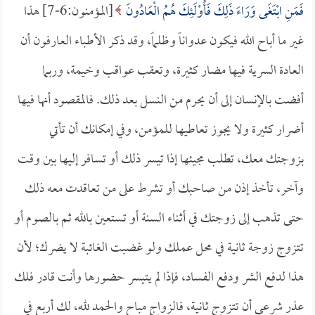
فَمَنِ ابْتَغَى وَرَاءَ ذَلِكَ فَأُوْلَئِكَ هُمُ الْعَادُونَ
[المؤمنون:6-7] هذا
غير ما أباح الله فيكون عدواناً وظلماً، وقد ذكر الأطباء العارفون أن
العادة السرية فيها مضار كثيرة، وتعقب عواقب وخيمة، وربما
أفضت بالإنسان إلى أن يحرم من النسل بعد ذلك. فالمقصود أنها فيها
أضرار كثيرة ولا يجوز تعاطيها للمؤمن، وفي إمكانك أن تأتي
بزوجتك معك، تطلب مجيئها إذا تيسر ذلك أو تسافر إليها بين وقت
وآخر، تأخذ إذن من صاحبك أو تشرط على من تعاقدت معه ذلك
حتى تذهب إلى زوجتك في أثناء السنة أو تستعين بالله ثم بالصوم أو
تتزوج زوجة ثانية في محل عملك ولو غضبت الغائبة لا يضرك؛ لأن
هذا لدفع الشر ودفع الفساد، فإذا لم يتيسر حضورها وأنت قادر فلك
عذر شرعي أن تتزوج ثانية، فالزواج مباح والحمد لله، لك أربع في