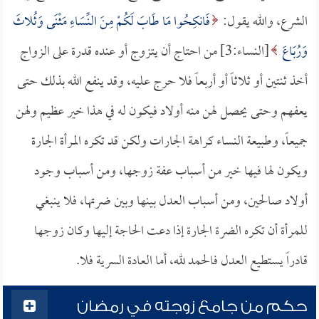
الشرع، والله يقول:
فَانكِحُوا مَا طَابَ لَكُمْ مِنَ النِّسَاءِ مَثْنَى وَثُلاثَ
وَرُبَاعَ
[النساء:3] من احتاج أن يتزوج أو عنده قدرة على الزواج
أخذ ثنتين أو ثلاثاً أو أربعاً فلا حرج عليه، وقد ينفع الله بذلك حتى
يعفهم وحتى يحصل لهن منه أولاد فيكون له في هذا خير عظيم ولهن
جميعاً، وطبيعة النساء كراهة الجارات ولكن قد تكره المرأة الجارة
ويكون لها فيها خير من أسباب عفة زوجها، ومن أسباب وجود
أولاد صالحين، ومن أسباب العدل بينها وبين ضرتها، فلا ينبغي
للمرأة أن تكره الضرة الجارة إذا دعت الحاجة إليها وكان زوجها
قادراً يستطيع العدل فالحمد لله، أما العادة السرية فلا.
حكم من جامع زوجته في رمضان