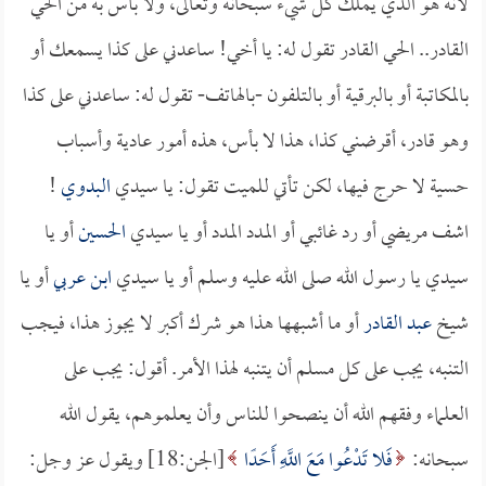
لأنه هو الذي يملك كل شيء سبحانه وتعالى، ولا بأس به من الحي
القادر.. الحي القادر تقول له: يا أخي! ساعدني على كذا يسمعك أو
بالمكاتبة أو بالبرقية أو بالتلفون -بالهاتف- تقول له: ساعدني على كذا
وهو قادر، أقرضني كذا، هذا لا بأس، هذه أمور عادية وأسباب
حسية لا حرج فيها، لكن تأتي للميت تقول: يا سيدي
البدوي
!
اشف مريضي أو رد غائبي أو المدد المدد أو يا سيدي
الحسين
أو يا
سيدي يا رسول الله صلى الله عليه وسلم أو يا سيدي
ابن عربي
أو يا
شيخ
عبد القادر
أو ما أشبهها هذا هو شرك أكبر لا يجوز هذا، فيجب
التنبه، يجب على كل مسلم أن يتنبه لهذا الأمر. أقول: يجب على
العلماء وفقهم الله أن ينصحوا للناس وأن يعلموهم، يقول الله
سبحانه:
فَلا تَدْعُوا مَعَ اللَّهِ أَحَدًا
[الجن:18] ويقول عز وجل: