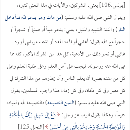
[يونس:106] يعني: المشركين، والآيات في هذا المعنى كثيرة،
ويقول النبي صلى الله عليه وسلم: (
من مات وهو يدعو لله نداً دخل
النار
) والند: الشبيه والمثيل، يعني: يدعو ميتاً أو صنماً أو شجراً أو
حجراً مع الله يقول: أغثني أو المدد المدد أو اشف مريضي أو رد
غائبي أو نحو ذلك من الأدعية، كل هذا من الشرك الأكبر، كله مما
نهى الله عنه ورسوله، فيجب على أهل العلم وعلى طلبة العلم وعلى
كل من عنده بصيرة أن يعلم الناس وأن يحذرهم من هذا الشرك في
كل مصر وفي كل مكان وفي كل زمان هذا واجب المسلمين، يقول
النبي صلى الله عليه وسلم: (
الدين النصيحة
) فالنصيحة لله ولعباده
جميعاً، وهكذا يقول الرب عز وجل:
ادْعُ إِلَى سَبِيلِ رَبِّكَ بِالْحِكْمَةِ
وَالْمَوْعِظَةِ الْحَسَنَةِ وَجَادِلْهُمْ بِالَّتِي هِيَ أَحْسَنُ
[النحل:125]