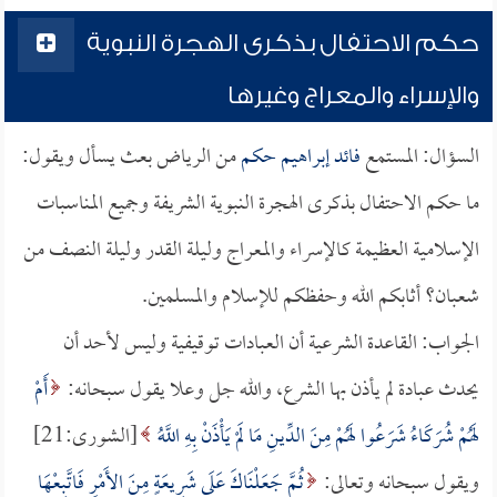
حكم الاحتفال بذكرى الهجرة النبوية
والإسراء والمعراج وغيرها
السؤال: المستمع
فائد إبراهيم حكم
من الرياض بعث يسأل ويقول:
ما حكم الاحتفال بذكرى الهجرة النبوية الشريفة وجميع المناسبات
الإسلامية العظيمة كالإسراء والمعراج وليلة القدر وليلة النصف من
شعبان؟ أثابكم الله وحفظكم للإسلام والمسلمين.
الجواب: القاعدة الشرعية أن العبادات توقيفية وليس لأحد أن
يحدث عبادة لم يأذن بها الشرع، والله جل وعلا يقول سبحانه:
أَمْ
لَهُمْ شُرَكَاءُ شَرَعُوا لَهُمْ مِنَ الدِّينِ مَا لَمْ يَأْذَنْ بِهِ اللَّهُ
[الشورى:21]
ويقول سبحانه وتعالى:
ثُمَّ جَعَلْنَاكَ عَلَى شَرِيعَةٍ مِنَ الأَمْرِ فَاتَّبِعْهَا