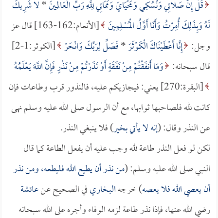
قُلْ إِنَّ صَلاتِي وَنُسُكِي وَمَحْيَايَ وَمَمَاتِي لِلَّهِ رَبِّ الْعَالَمِينَ
*
لا شَرِيكَ
لَهُ وَبِذَلِكَ أُمِرْتُ وَأَنَا أَوَّلُ الْمُسْلِمِينَ
[الأنعام:162-163] قال عز
وجل:
إِنَّا أَعْطَيْنَاكَ الْكَوْثَرَ
*
فَصَلِّ لِرَبِّكَ وَانْحَرْ
[الكوثر:1-2]
قال سبحانه:
وَمَا أَنفَقْتُمْ مِنْ نَفَقَةٍ أَوْ نَذَرْتُمْ مِنْ نَذْرٍ فَإِنَّ اللَّهَ يَعْلَمُهُ
[البقرة:270] يعني: فيجازيكم عليه، فالنذور قرب وطاعات فإن
كانت لله فلصاحبها ثوابها، مع أن الرسول صلى الله عليه وسلم نهى
عن النذر وقال: (
إنه لا يأتي بخير
) فلا ينبغي النذر.
لكن لو فعل النذر طاعة لله وجب عليه أن يفعل الطاعة كما قال
النبي صلى الله عليه وسلم: (
من نذر أن يطيع الله فليطعه، ومن نذر
أن يعصي الله فلا يعصه
) خرجه
البخاري
في الصحيح عن
عائشة
رضي الله عنها، فإذا نذر طاعة لزمه الوفاء وأجره على الله سبحانه