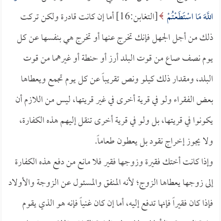
اللَّهَ مَا اسْتَطَعْتُمْ
[التغابن:16] أما إن كانت قادرة ولكن تركت
ذلك من أجل الجهل فإنك تخرج عنها أو تخرج هي بنفسها عن كل
يوم نصف صاع من قوت البلد أرز أو حنطة أو غيرهما من قوت
البلد، ومقدار ذلك كيلو ونص تقريباً عن كل يوم تجمع ويعطاها
بعض الفقراء ولو في قرية أخرى في غير قريتها، ليس من اللازم أن
يكونوا في قريتها، بل ولو في قرية أخرى تنقل إليهم هذه الكفارة،
ولا يجوز إخراج نقود بل يعطون طعاماً.
وإذا كانت أختك فقيرة وزوجها فقير فلا مانع من دفع هذه الكفارة
إلى زوجها يعطاها الزوج؛ لأنه المنفق والمسئول عن الزوجة والأولاد
فإذا كان فقيراً فإنها تدفع إليه، أما إن كان غنياً فإنه هو الذي يقوم