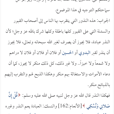
سماحتكم التوجيه في هذا الموضوع.
الجواب: هذه النذور التي يتقرب بها الناس إلى أصحاب القبور
والسدنة التي على القبور كلها باطلة وكلها شرك بالله عز وجل؛ لأن
النذر عبادة، فلا يجوز أن يصرف لغير الله سبحانه وتعالى، فلا يجوز
أن ينذر لقبر
البدوي
أو
الحسين
أو فلان أو فلان أو فلان لا دراهم
ولا شمعاً ولا خبزاً.. ولا غير ذلك، كل ذلك منكر لا يجوز، كما أن
دعاء الأموات والاستغاثة بهم منكر وهكذا الذبح لهم والتقرب إليهم
بالذبائح منكر.
فهكذا النذر قال الله عز وجل لنبيه صلى الله عليه وسلم:
قُلْ إِنَّ
صَلاتِي وَنُسُكِي
[الأنعام:162] والنسك: العبادة يعم النذر وغيره