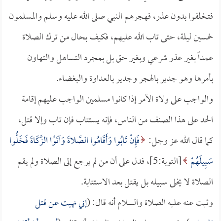
فتخلفوا بدون عذر، فهجرهم النبي صلى الله عليه وسلم والمسلمون
خمسين ليلة، حتى تاب الله عليهم، فكيف بحال من ترك الصلاة
عمداً بغير عذر شرعي وبغير حق بل بمجرد التساهل والتهاون
بأمرها وهو جدير بالهجر وجدير بالعداوة والبغضاء.
والواجب على ولاة الأمر إذا كانوا مسلمين الواجب عليهم إقامة
الحد على هذا الصنف من الناس، فإنه يستتاب فإن تاب وإلا قتل،
كما قال الله عز وجل:
فَإِنْ تَابُوا وَأَقَامُوا الصَّلاةَ وَآتَوُا الزَّكَاةَ فَخَلُّوا
سَبِيلَهُمْ
[التوبة:5]، فدل على أن من لم يرجع إلى الصلاة ولم يقم
الصلاة لا يخلى سبيله بل يقتل بعد الاستتابة.
وثبت عنه عليه الصلاة والسلام أنه قال: (
إني نهيت عن قتل