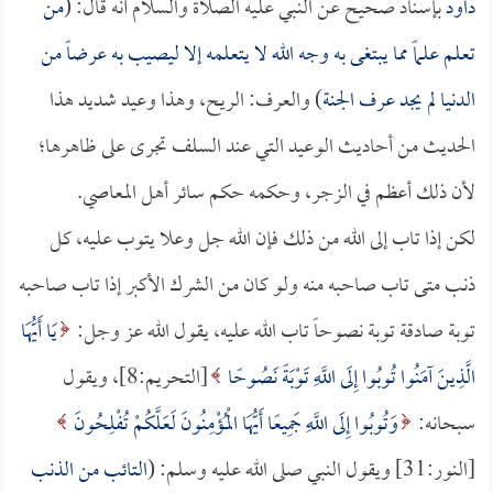
داود
بإسناد صحيح عن النبي عليه الصلاة والسلام أنه قال: (
من
تعلم علماً مما يبتغى به وجه الله لا يتعلمه إلا ليصيب به عرضاً من
الدنيا لم يجد عرف الجنة
) والعرف: الريح، وهذا وعيد شديد هذا
الحديث من أحاديث الوعيد التي عند السلف تجرى على ظاهرها؛
لأن ذلك أعظم في الزجر، وحكمه حكم سائر أهل المعاصي.
لكن إذا تاب إلى الله من ذلك فإن الله جل وعلا يتوب عليه، كل
ذنب متى تاب صاحبه منه ولو كان من الشرك الأكبر إذا تاب صاحبه
توبة صادقة توبة نصوحاً تاب الله عليه، يقول الله عز وجل:
يَا أَيُّهَا
الَّذِينَ آمَنُوا تُوبُوا إِلَى اللَّهِ تَوْبَةً نَصُوحًا
[التحريم:8]، ويقول
سبحانه:
وَتُوبُوا إِلَى اللَّهِ جَمِيعًا أَيُّهَا الْمُؤْمِنُونَ لَعَلَّكُمْ تُفْلِحُونَ
[النور:31] ويقول النبي صلى الله عليه وسلم: (
التائب من الذنب