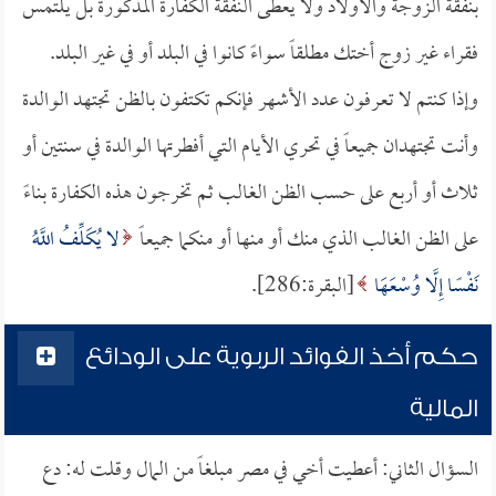
بنفقة الزوجة والأولاد ولا يعطى النفقة الكفارة المذكورة بل يلتمس
فقراء غير زوج أختك مطلقاً سواءً كانوا في البلد أو في غير البلد.
وإذا كنتم لا تعرفون عدد الأشهر فإنكم تكتفون بالظن تجتهد الوالدة
وأنت تجتهدان جميعاً في تحري الأيام التي أفطرتها الوالدة في سنتين أو
ثلاث أو أربع على حسب الظن الغالب ثم تخرجون هذه الكفارة بناءً
على الظن الغالب الذي منك أو منها أو منكما جميعاً
لا يُكَلِّفُ اللَّهُ
نَفْسًا إِلَّا وُسْعَهَا
[البقرة:286].
حكم أخذ الفوائد الربوية على الودائع
المالية
السؤال الثاني: أعطيت أخي في مصر مبلغاً من المال وقلت له: دع