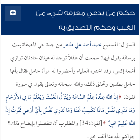
حكم من يدعي معرفة شيء من
الغيب وحكم التصديق به
السؤال: المستمع
محمد أحمد علي طاهر
من جدة حي المصفاة بعث
برسالة يقول فيها: سمعت أن طفلاً توجد له عينان حادتان توازي
أشعة إكس، وقد اختبره العلماء وأحضروا له امرأة حامل فقال بأنها
حامل بطفلين وتحقق ذلك، والله سبحانه وتعالى يقول في سورة
لقمان:
إِنَّ اللَّهَ عِنْدَهُ عِلْمُ السَّاعَةِ وَيُنَزِّلُ الْغَيْثَ وَيَعْلَمُ مَا فِي الأَرْحَامِ
وَمَا تَدْرِي نَفْسٌ مَاذَا تَكْسِبُ غَدًا وَمَا تَدْرِي نَفْسٌ بِأَيِّ أَرْضٍ تَمُوتُ إِنَّ
اللَّهَ عَلِيمٌ خَبِيرٌ
[لقمان:34] والمطلوب أن تتفضلوا بإيضاح ذلك؟
جزاكم الله عنا ألف خير.