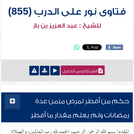
فتاوى نور على الدرب (855)
للشيخ : عبد العزيز بن باز
التفريغ النصي الكامل
حكم من أفطر لمرض مزمن عدة
رمضانات ولم يعلم مقدار ما أفطر
المقدم: بسم الله الرحمن الرحيم، الحمد لله رب العالمين، والصلاة