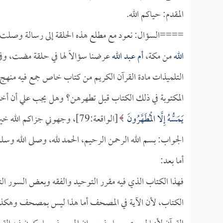
المقدم: حياكم الله.
====السؤال: نعود مع مطلع هذه الحلقة إلى رسالة وصلت إل
الله
من مكة،
أم عبد الله
عرضنا سؤالاً لها في حلقة مضت، وفي
التلميذات مادة القرآن الكريم من كتاب خاص جمع فيه منهج 
المكتوبة في ذلك الكتاب قبل تطهرهن؟ وهل يجب علي أن أخ
يَمَسُّهُ إِلَّا الْمُطَهَّرُونَ
[الواقعة:79]، وجهوني جزاكم الله خيراً؟
الجواب: بسم الله الرحمن الرحيم، الحمد لله، وصلى الله وسل
أما بعد:
فهذا الكتاب الذي فيه مقرر التوحيد والفقه وبعض السور ا
الكتاب، لأن الآية في المصحف أما هذا ليس بمصحف وهكذا 