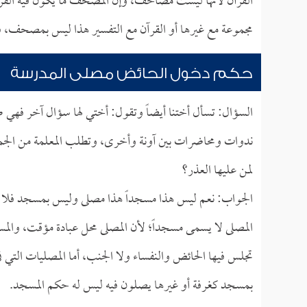
القرآن لأنها ليست مصاحف، وإن المصحف ما يكون فيه القرآن
مجموعة مع غيرها أو القرآن مع التفسير هذا ليس بمصحف، فل
حكم دخول الحائض مصلى المدرسة
السؤال: تسأل أختنا أيضاً وتقول: أختي لها سؤال آخر فهي 
ندوات ومحاضرات بين آونة وأخرى، وتطلب المعلمة من الجميع
لمن عليها العذر؟
الجواب: نعم ليس هذا مسجداً هذا مصلى وليس بمسجد فلا ما
المصلى لا يسمى مسجداً؛ لأن المصلى محل عبادة مؤقت، والم
تجلس فيها الحائض والنفساء ولا الجنب، أما المصليات التي 
بمسجد كغرفة أو غيرها يصلون فيه ليس له حكم المسجد.