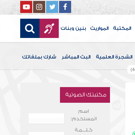
المكتبة
المواريث
بنين وبنات
الشجرة العلمية
البث المباشر
شارك بملفاتك
مكتبتك الصوتية
اسم
المستخدم:
كـلـــمـة