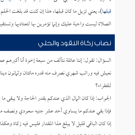
قبلها
)، يعني تزيل ما كان قبلها، هذا إن كنت قد بلغت الحلم 
الصلاة ليست واجبة عليك وإنما تؤمرين بها لتعتاديها وتستقيم
نصاب زكاة النقود والحلي
السؤال: تقول: إننا عائلة نتألف من سبعة إخوة أنا أكبرهم عمر
نعيش فيه وراتب شهري نصرف منه قدره مائتان وثمانون ديناراً 
للفقراء؟
الجواب: إذا كان المال الذي عندكم بقدر الحاجة ولا يبقى م
فإذا بقي عندكم ما يساوي أحد عشر جنيه سعودي ونصف ما ي
إذا كان الباقي قليل لا يبلغ هذا المقدار فليس فيه زكاة وهكذ