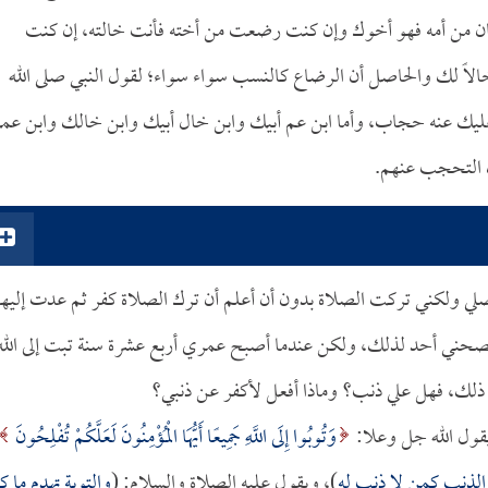
 كان من أمه فهو أخوك وإن كنت رضعت من أخته فأنت خالته، إن كنت
 لك والحاصل أن الرضاع كالنسب سواء سواء؛ لقول النبي صلى الله
ليك عنه حجاب، وأما ابن عم أبيك وابن خال أبيك وابن خالك وابن ع
ك التحجب عنهم.
ي ولكني تركت الصلاة بدون أن أعلم أن ترك الصلاة كفر ثم عدت إليها
نصحني أحد لذلك، ولكن عندما أصبح عمري أربع عشرة سنة تبت إلى الله
عد ذلك، فهل علي ذنب؟ وماذا أفعل لأكفر عن ذنبي؟
 يقول الله جل وعلا:
وَتُوبُوا إِلَى اللَّهِ جَمِيعًا أَيُّهَا الْمُؤْمِنُونَ لَعَلَّكُمْ تُفْلِحُونَ
الذنب كمن لا ذنب له
)، ويقول عليه الصلاة والسلام: (
والتوبة تهدم ما ك