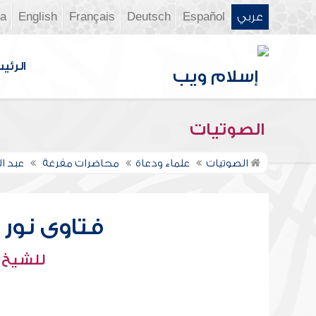
عربي
Español
Deutsch
Français
English
ia
الرئي
الصوتيات
الصوتيات
علماء ودعاة
محاضرات مفرغة
عبد ال
فتاوى نور عل
للشيخ : 