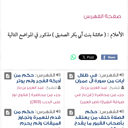
صفحة الفهرس
الأعلام : ( عائشة بنت أبي بكر الصديق ) مذكور في المواضع التالية
الفهرس:
في ظلال
الفهرس:
حكم من
آيات من سورة آل عمران
أدركه الفجر ولم يوتر
للشيخ:
عبد العزيز بن باز
للشيخ:
عبد العزيز بن باز
جزء من محاضرة ( ابن باز في
جزء من محاضرة ( فتاوى نور
ضيافة الشيخ/ ناصر العمر)
على الدرب (303))
الفهرس:
حكم
الفهرس:
حكم من
الصلاة خلف من يعتقد
قدم للعمرة وتجاوز
بأصحاب القبور ما يقدح
الميقات ولم يحرم