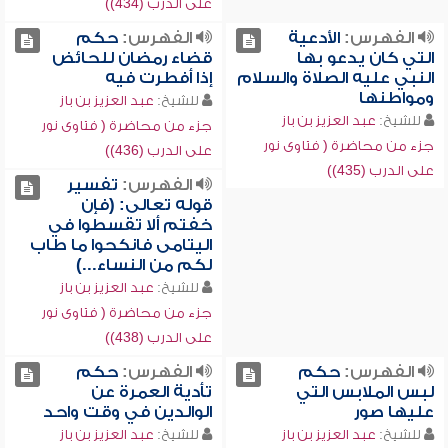
على الدرب (434))
الفهرس:
الأدعية
الفهرس:
حكم
التي كان يدعو بها
قضاء رمضان للحائض
النبي عليه الصلاة والسلام
إذا أفطرت فيه
ومواطنها
للشيخ:
عبد العزيز بن باز
للشيخ:
عبد العزيز بن باز
جزء من محاضرة ( فتاوى نور
جزء من محاضرة ( فتاوى نور
على الدرب (436))
على الدرب (435))
الفهرس:
تفسير
قوله تعالى: (فإن
خفتم ألا تقسطوا في
اليتامى فانكحوا ما طاب
لكم من النساء...)
للشيخ:
عبد العزيز بن باز
جزء من محاضرة ( فتاوى نور
على الدرب (438))
الفهرس:
حكم
الفهرس:
حكم
لبس الملابس التي
تأدية العمرة عن
عليها صور
الوالدين في وقت واحد
للشيخ:
عبد العزيز بن باز
للشيخ:
عبد العزيز بن باز