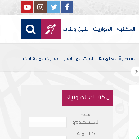
المكتبة
المواريث
بنين وبنات
الشجرة العلمية
البث المباشر
شارك بملفاتك
مكتبتك الصوتية
اسم
المستخدم:
كـلـــمـة