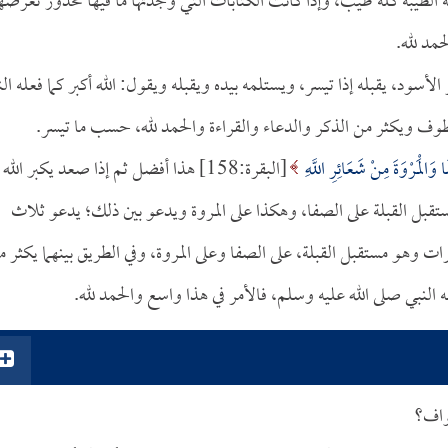
ة الطيبة كله طيب، وإذا كانت الكتابات التي وجدتها ما فيها محذور تعرضه
حمد لله.
سود، يقبله إذا تيسر، ويستلمه بيده ويقبله ويقول: الله أكبر كما فعله الن
وف ويكثر من الذكر والدعاء والقراءة والحمد لله، حسب ما تيسر.
ا وَالْمَرْوَةَ مِنْ شَعَائِرِ اللَّهِ
[البقرة:158] هذا أفضل ثم إذا صعد يكبر الله
ستقبل القبلة على الصفا، وهكذا على المروة ويدعو بين ذلك؛ يدعو ثلاث
ات وهو مستقبل القبلة، على الصفا وعلى المروة، وفي الطريق بينهما يكثر 
له النبي صلى الله عليه وسلم، فالأمر في هذا واسع والحمد لله.
واف؟