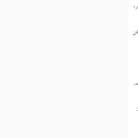
ر،
3] لكن
ه،