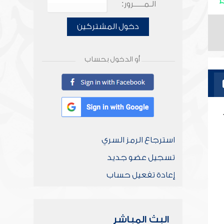
الـمـــــرور:
دخول المشتركين
أو الدخول بحساب
استرجاع الرمز السري
تسجيل عضو جديد
إعادة تفعيل حساب
البث المباشر