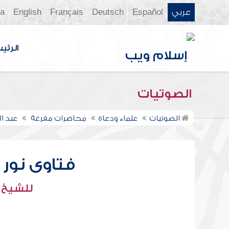
عربي
Español
Deutsch
Français
English
ia
الرئي
الصوتيات
الصوتيات
علماء ودعاة
محاضرات مفرغة
عبد ال
فتاوى نور عل
للشيخ : 