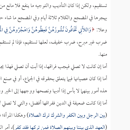
تستقيم، ولكن إذا كان التأديب والتوجيه ما ينفع فلا مانع من
يهجرها في المضجع والكلام ثلاثة أيام وفي المضجع ما شاء حت
وعلا:
وَاللَّاتِي تَخَافُونَ نُشُوزَهُنَّ فَعِظُوهُنَّ وَاهْجُرُوهُنَّ فِي الْمَ
ضرب غير مبرح، ضرب خفيف، لعلها تستقيم، فإذا لم تستقم و
منها.
أما إن كانت لا تصلي فيجب فراقها، إذا أبت أن تصلي فهذا يجب
أما إذا كان عصيانها فيما يتعلق بحقوقه في الجماع، أو في صنع 
هذه أمور بينهما لا بأس إذا أدبها ونصحها ووجهها إلى الخير و
أما إذا كانت ضعيفة في الدين ففراقها أفضل، والتي لا تصلي ل
(
بين الرجل وبين الكفر والشرك ترك الصلاة
) وهكذا المرأة؛ 
(
العهد الذي بيننا وبينهم الصلاة فمن تركها فقد كفر
)، أمر ا