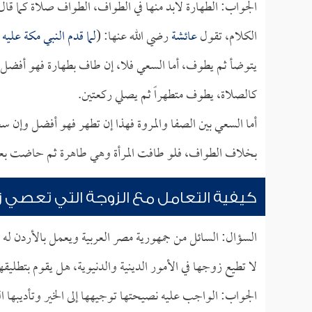
الجواب: الطهارة لابد منها في الطواف، الطواف صلاة كما قا
الكلام، تقول
عائشة
رضي الله عنها: (
لما قدم النبي مكة علي
يتوضأ ثم يطوف، أما السعي فلا، إن طاف بطهارة فهو أفضل و
كالصلاة، يطوف متطهراً ثم يصلي ركعتين.
أما السعي بين الصفا والمروة فهذا إن تطهر فهو أفضل وإن
بخلاف الطواف، فلو طافت المرأة وهي طاهرة ثم حاضت ب
كيفية التعامل مع الزوجة التي تعصي 
السؤال: السائل من جمهورية مصر العربية ويعمل بالأردن له 
لا تطيع زوجها في الأمور الدينية والدنيوية، هل يقوم بتطليقه
الجواب: الواجب عليه نصيحتها توجيهها إلى الخير وتأديبها