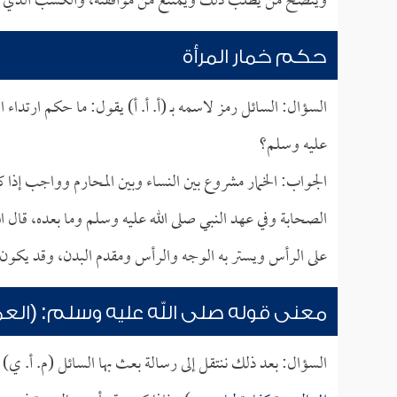
وينصح من يطلب ذلك ويمتنع من موافقته، والكسب الذي يأت
حكم خمار المرأة
السؤال: السائل رمز لاسمه بـ (أ. أ. أ) يقول: ما حكم ارتداء 
عليه وسلم؟
الجواب: الخمار مشروع بين النساء وبين المحارم وواجب إذا
الصحابة وفي عهد النبي صلى الله عليه وسلم وما بعده، قال ال
على الرأس ويستر به الوجه والرأس ومقدم البدن، وقد يكون ط
معنى قوله صلى الله عليه وسلم: (العمر
السؤال: بعد ذلك ننتقل إلى رسالة بعث بها السائل (م. أ. ي