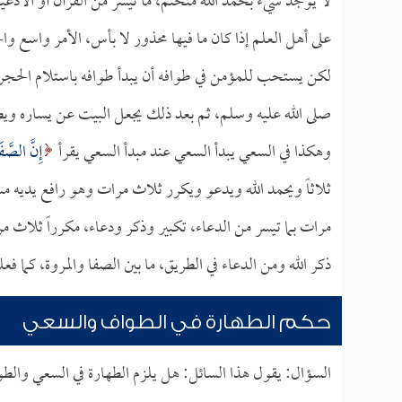
لا يوجد شيء بحمد الله متحتم، ما تيسر من القرآن أو الأدعي
على أهل العلم إذا كان ما فيها محذور لا بأس، الأمر واسع وال
لكن يستحب للمؤمن في طوافه أن يبدأ طوافه باستلام الحجر الأ
صلى الله عليه وسلم، ثم بعد ذلك يجعل البيت عن يساره ويط
وهكذا في السعي يبدأ السعي عند مبدأ السعي يقرأ
إِنَّ الصَّفَ
ثلاثاً ويحمد الله ويدعو ويكرر ثلاث مرات وهو رافع يديه م
مرات بما تيسر من الدعاء، تكبير وذكر ودعاء، مكرراً ثلاث مر
ذكر الله ومن الدعاء في الطريق، ما بين الصفا والمروة، كما فع
حكم الطهارة في الطواف والسعي
السؤال: يقول هذا السائل: هل يلزم الطهارة في السعي والط