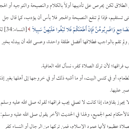
 الطلاق لكن يحرص على تأديبها أولاً بالكلام والنصيحة والتوجيه أو الهج
ى تستقيم، فإذا لم تنفع النصيحة والهجر فلا بأس أن يؤدب، كما قال جل
ضَاجِعِ وَاضْرِبُوهُنَّ فَإِنْ أَطَعْنَكُمْ فَلا تَبْغُوا عَلَيْهِنَّ سَبِيلًا
[النساء:4
لم تقم بالواجب فطلاقها أفضل طلقة واحدة، وعسى الله أن يبدله بخير
 فراقها؛ لأن ترك الصلاة كفر، نسأل الله العافية.
الطعام، أو في كنس البيت، أو ما أشبه ذلك أو في خروجها إلى أهلها بغير إذن
صبر عليها.
ا يجوز بقاؤها، إذا كانت لا تصلي يجب فراقها؛ لقوله صلى الله عليه وسلم:
فالأحكام تعم الجميع، ولهذا في الحديث الآخر يقول صلى الله عليه وسلم:
لصلاة عظيم؛ لأنها عمود الإسلام، فمن تركها من الرجال أو النساء كفر