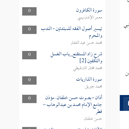
ا
سورة الكافرون
0
معمر الإندونيسي
بي
تيسير أصول الفقه للمبتدئين - الندب
0
والمحرم
محمد حسن عبد الغفار
شرح زاد المستقنع_باب الغسل
0
والتكفين [2]
محمد مختار الشنقيطي
من
سورة الذاريات
0
محمد جبريل
أذان - بصوت حسن خلفان. مؤذن
0
جامع الإمام محمد بن عبدالوهاب –
قطر
حسن خلفان