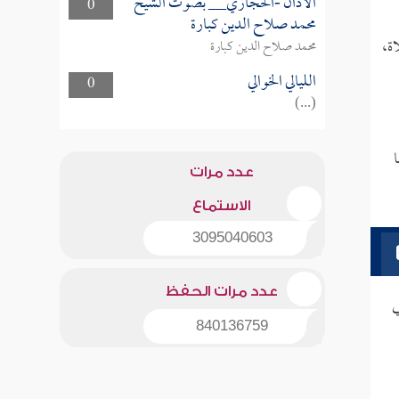
الأذان -الحجازي__ بصوت الشيخ
0
محمد صلاح الدين كبارة
ة،
محمد صلاح الدين كبارة
الليالي الخوالي
0
(...)
عدد مرات
الاستماع
3095040603
عدد مرات الحفظ
ي
840136759