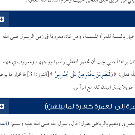
ي من طريق حلق اللحى خبيث ومحرم، نسأل الله العافية.
الخمار بالنسبة للمرأة المسلمة، وهل كان معروفاً في زمن الرسول صلى الله
 كان يراها أجنبي يجب أن تختمر لتغطي رأسها ووجهها، ومعروف في عهد
له تعالى:
وَلْيَضْرِبْنَ بِخُمُرِهِنَّ عَلَى جُيُوبِهِنَّ
[النور:31] فالخمار ما ي
ويلاً يستر البدن كله مع الرأس.
ة إلى العمرة كفارة لما بينهن)
) مصري ومقيم بالرياض يقول: قال رسول الله صلى الله عليه وسلم: (
العم