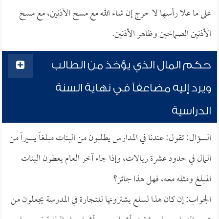
على ما علا رأسها لا حرج إن شاء الله مع مسح الأذنين، مع مسح
الأذنين الصماخين وظاهر الأذنين.
حكم المال الذي يؤخذ من الطالب
ويرد إليه مضاعفاً في نهاية السنة
الدراسية
السؤال: تقول: عندنا في المدارس يطلبون من البنات مبلغاً يسيراً من
المال في حدود عشرة ريالات، وإذا جاء آخر العام يعطون البنات
المبلغ ومثله معه، فهل هذا جائز؟
الجواب: إن كان هذا لسلع يشترونها للتجارة في المدرسة يجعلون من