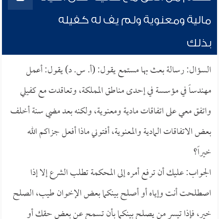
مالية ومعنوية ولم يف له كفيله
بذلك
السؤال: رسالة بعث بها مستمع يقول: (أ. س. د) يقول: أعمل
مهندساً في مؤسسة في إحدى مناطق المملكة، وتعاقدت مع كفيلي
واتفق معي على اتفاقات مادية ومعنوية، ولكنه بعد مضي سنة أخلف
بعض الاتفاقات المادية والمعنوية، أفتوني ماذا أفعل جزاكم الله
خيراً؟
الجواب: عليك أن ترفع أمره إلى المحكمة تطلب الشرع إلا إذا
اصطلحت أنت وإياه أو أصلح بينكما بعض الإخوان طيب، الصلح
خير، فإذا تيسر من يصلح بينكما بأن تسمح عن بعض حقك أو