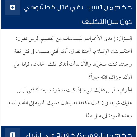
حكم من تسببت في قتل قطة وهي
دون سن التكليف
السؤال: إحدى الأخوات المستمعات من القصيم الرس تقول:
أختكم بنت الإسلام، أختنا تقول: أذكر أنني تسببت في قتل قطة
وحينئذ كنت صغيرة، والآن بدأت أتذكر ذلك الحادث، فماذا علي
الآن، جزاكم الله خيراً؟
الجواب: ليس عليك شيء، إذا كنت صغيرة ما بعد كلفتي ليس
عليك شيء، وإن كنت مكلفة قد بلغت فعليك التوبة إلى الله والندم
وعدم العودة إلى مثل هذا.
حكم من اتفق مع كفيله على أشياء