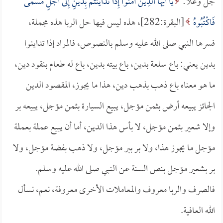
جل وعلا:
يَا أَيُّهَا الَّذِينَ آمَنُوا إِذَا تَدَايَنتُمْ بِدَيْنٍ إِلَى أَجَلٍ مُسَمًّى
فَاكْتُبُوهُ
[البقرة:282]، هذه ليس فيها حل الربا هذه مجملة،
فسرها النبي صلى الله عليه وسلم بالنصوص، فالمراد إذا تداينوا
بدين يعني: باع سلعة بدين، باع بيته بدين، باع له طعام بنقود دين،
ما هو معناه باع ذهب بذهب دين، هذا ما يجوز، المقصود الدين
الجائز يبيعه أرض بثمن مؤجل، يبيع السيارة بثمن مؤجل، يبيعه بر
وإلا شعير بثمن مؤجل، لا بأس هذا الدين، أما أن يبيع عملة بعملة
مؤجل ما يجوز هذا، ولا بر ببر مؤجل، ولا ذهب بفضة مؤجل، ولا
بر بشعير مؤجل بنص السنة عن النبي صلى الله عليه وسلم.
فالصرف والربا معروف والمعاملات الأخرى معروفة، نعم، نسأل
الله العافية.