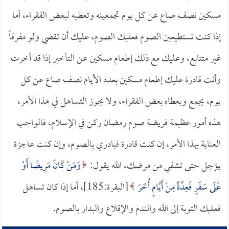
مسكين نصف صاع عن كل يوم تجمعينه وتعطيه لبعض الفقراء، أما
إذا كنت تستطيعين الصوم فعليك الصوم، عليك أن تقضي ولو مفرقاً
غير متتابع، وعليك مع ذلك إطعام مسكين عن التأخير إذا قد أخرت
وأنت قادرة عليك إطعام مسكين بعدد الأيام نصف صاع عن كل
يوم، يجمع ويعطاه بعض الفقراء، ولا يجوز التساهل في هذا الأمر،
هذه أمور عظيمة فريضة صوم رمضان ركن في الإسلام، فالواجب
العناية بهذا الأمر، إن كنت قادرة فبادري بالصوم، وإن كنت عاجزة
يؤجل حتى تشفي من مرضك، الله يقول:
وَمَنْ كَانَ مَرِيضًا أَوْ
عَلَى سَفَرٍ فَعِدَّةٌ مِنْ أَيَّامٍ أُخَرَ
[البقرة:185]، أما إذا كان تساهل
فعليك التوبة إلى الله والندم والإقلاع والبدار بالصوم.