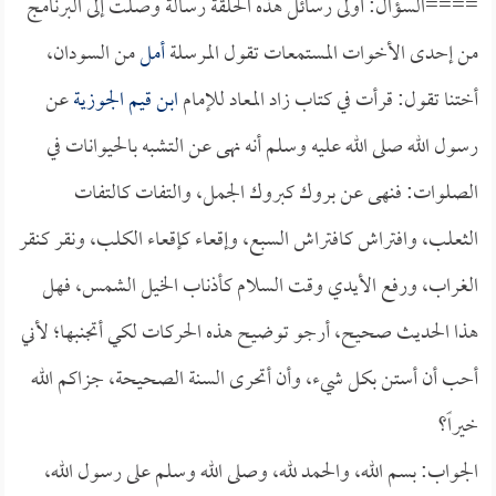
====السؤال: أولى رسائل هذه الحلقة رسالة وصلت إلى البرنامج
من إحدى الأخوات المستمعات تقول المرسلة
أمل
من السودان،
أختنا تقول: قرأت في كتاب زاد المعاد للإمام
ابن قيم الجوزية
عن
رسول الله صلى الله عليه وسلم أنه نهى عن التشبه بالحيوانات في
الصلوات: فنهى عن بروك كبروك الجمل، والتفات كالتفات
الثعلب، وافتراش كافتراش السبع، وإقعاء كإقعاء الكلب، ونقر كنقر
الغراب، ورفع الأيدي وقت السلام كأذناب الخيل الشمس، فهل
هذا الحديث صحيح، أرجو توضيح هذه الحركات لكي أتجنبها؛ لأني
أحب أن أستن بكل شيء، وأن أتحرى السنة الصحيحة، جزاكم الله
خيراً؟
الجواب: بسم الله، والحمد لله، وصلى الله وسلم على رسول الله،