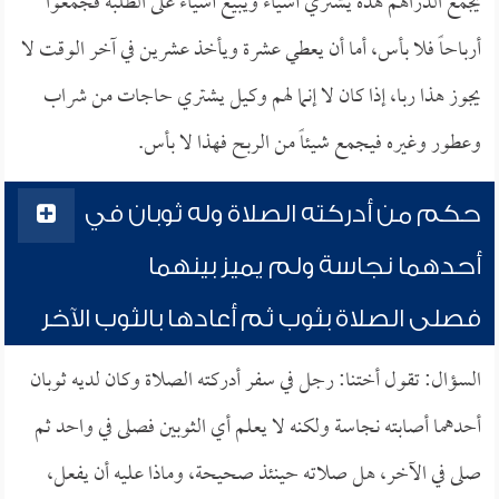
يجمع الدراهم هذه يشتري أشياء ويبيع أشياء على الطلبة فجمعوا
أرباحاً فلا بأس، أما أن يعطي عشرة ويأخذ عشرين في آخر الوقت لا
يجوز هذا ربا، إذا كان لا إنما لهم وكيل يشتري حاجات من شراب
وعطور وغيره فيجمع شيئاً من الربح فهذا لا بأس.
حكم من أدركته الصلاة وله ثوبان في
أحدهما نجاسة ولم يميز بينهما
فصلى الصلاة بثوب ثم أعادها بالثوب الآخر
السؤال: تقول أختنا: رجل في سفر أدركته الصلاة وكان لديه ثوبان
أحدهما أصابته نجاسة ولكنه لا يعلم أي الثوبين فصلى في واحد ثم
صلى في الآخر، هل صلاته حينئذ صحيحة، وماذا عليه أن يفعل،