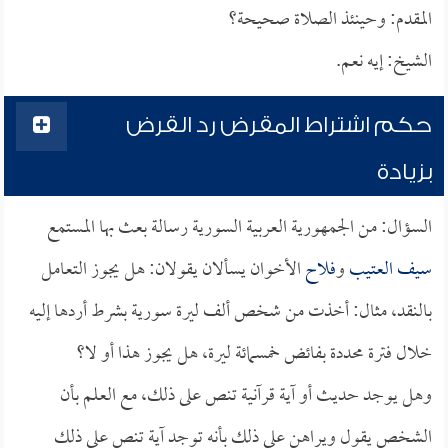
المقدم: وحينئذ الصلاة صحيحة؟
الشيخ: إيه نعم.
حكم اشتراط المقرض رد القرض
بزيادة
السؤال: من الجمهورية العربية السورية رسالة بعث بها المستمع
سيف العتيب
و
فلاح
الأخوان يسألان يقولان: هل يجوز التعامل
بالنقد، مثال: أخذت من شخص ألف ليرة سورية بشرط أردها إليه
خلال فترة محددة بفائض خمسمائة ليرة، هل يجوز هذا أو لا؟
وهل يوجد حديث أو آية قرآنية تنص على ذلك، مع العلم بأن
الشخص يقول ويراهن على ذلك بأنه توجد آية تنص على ذلك