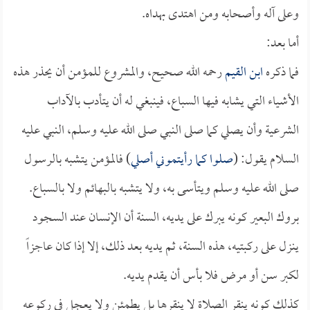
وعلى آله وأصحابه ومن اهتدى بهداه.
أما بعد:
فما ذكره
ابن القيم
رحمه الله صحيح، والمشروع للمؤمن أن يحذر هذه
الأشياء التي يشابه فيها السباع، فينبغي له أن يتأدب بالآداب
الشرعية وأن يصلي كما صلى النبي صلى الله عليه وسلم، النبي عليه
السلام يقول: (
صلوا كما رأيتموني أصلي
) فالمؤمن يتشبه بالرسول
صلى الله عليه وسلم ويتأسى به، ولا يتشبه بالبهائم ولا بالسباع.
بروك البعير كونه يبرك على يديه، السنة أن الإنسان عند السجود
ينزل على ركبتيه، هذه السنة، ثم يديه بعد ذلك، إلا إذا كان عاجزاً
لكبر سن أو مرض فلا بأس أن يقدم يديه.
كذلك كونه ينقر الصلاة لا ينقرها بل يطمئن ولا يعجل في ركوعه