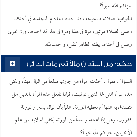
جزاكم الله خيراً؟
الجواب: صلاته صحيحة وقد احتاط، ما دام النجاسة في أحدهما
وصلى الصلاة مرتين، مرة في هذا ومرة في هذا قد احتاط، وإن تحرى
وصلى في أحدهما يظنه الطاهر كفى، والحمد لله.
حكم من استدان مالاً ثم مات الدائن
السؤال: تقول: أخذت امرأة من جارتها مبلغاً من المال ديناً، ولكن
هذه المرأة التي لها الدين توفيت، فماذا تفعل هذه المرأة بالدين هل
تتصدق به عنها أم تعطيه الورثة، علماً بأن المال يسير والورثة
كثيرون، وهل إذا أعطته واحداً من الورثة يكفي أم لابد من علم
الآخرين، جزاكم الله خيراً؟