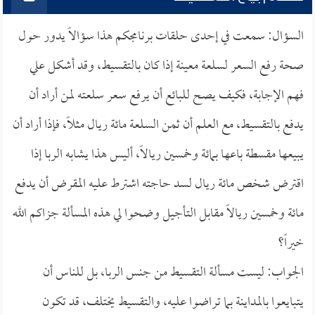
السؤال: سمعت في إحدى حلقات برنامجكم هذا سؤالاً يدور حول
صحة رفع السعر لسلعة معينة إذا كان بالتقسيط، وقد أشكل علي
فهم الإجابة، فكيف يصح للبائع أن يرفع سعر سلعته لمن أراد أن
يدفع بالتقسيط، مع العلم أن ثمن السلعة مائة ريال مثلاً، فإذا أراد أن
يبيعها مقسطة باعها بمائة وخمسين ريالاً، أليس هذا يشابه الربا إذا
اقترض شخص مائة ريال لسد حاجته اشترط عليه المقرض أن يدفع
مائة وخمسين ريالاً مقابل التأجيل وضحوا لي هذه المسألة جزاكم الله
خيراً؟
الجواب: ليست مسألة التقسيط من جنس الربا، بل للناس أن
يتبايعوا بالمداينة بما تراضوا عليه، والتقسيط يختلف، قد تكون