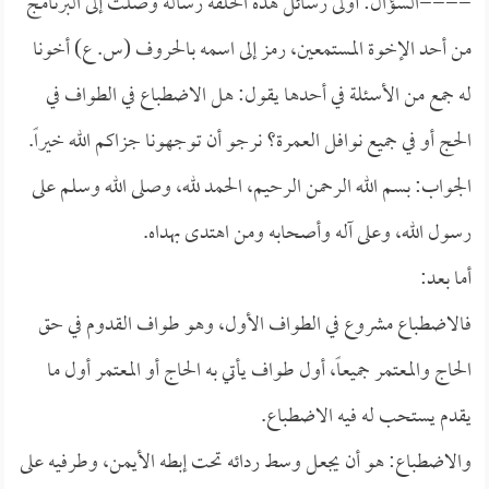
====السؤال: أولى رسائل هذه الحلقة رسالة وصلت إلى البرنامج
من أحد الإخوة المستمعين، رمز إلى اسمه بالحروف (س. ع) أخونا
له جمع من الأسئلة في أحدها يقول: هل الاضطباع في الطواف في
الحج أو في جميع نوافل العمرة؟ نرجو أن توجهونا جزاكم الله خيراً.
الجواب: بسم الله الرحمن الرحيم، الحمد لله، وصلى الله وسلم على
رسول الله، وعلى آله وأصحابه ومن اهتدى بهداه.
أما بعد:
فالاضطباع مشروع في الطواف الأول، وهو طواف القدوم في حق
الحاج والمعتمر جميعاً، أول طواف يأتي به الحاج أو المعتمر أول ما
يقدم يستحب له فيه الاضطباع.
والاضطباع: هو أن يجعل وسط ردائه تحت إبطه الأيمن، وطرفيه على