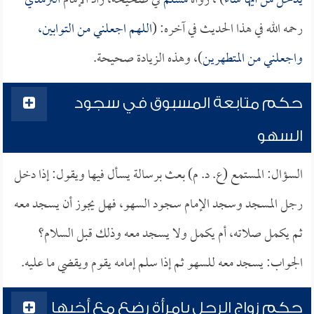
يدخل من أيها شاء
) ، رواه
مسلم
في صحيحه، زاد الإمام
الترمذي
رحمه الله في هذا الحديث في آخره: (
اللهم اجعلني من التوابين،
واجعلني من المتطهرين
)، وهذه الزيادة صحيحة.
حكم متابعة المسبوق في سجود
السهو
السؤال: المستمع (ع. د. م) بعث برسالة يسأل فيها ويقول: إذا دخل
رجل المسجد وسجد الإمام سجود السهو، فهل يجوز أن يسجد معه
ثم يكمل صلاته، أم يكمل ولا يسجد معه وذلك قبل السلام؟
الجواب: يسجد معه للسهو ثم إذا سلم إمامه يقوم ويقضي ما عليه.
حكم زواج الرجل بامرأة رضع مع أخيها